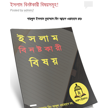
ইসলাম বিনষ্টকারী বিষয়সমূহ!
Posted by
admin2
শায়খুল ইসলাম মুহাম্মাদ বিন আব্দুল ওয়াহহাব রহঃ