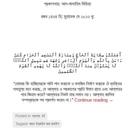
প্রকাশনায়: আল-মালাহিম মিডিয়া
রজব ১৪৩৪ হি: মুতাবেক মে ২০১৩ খৃ:
أَجَعَلْتُمْ سِقَايَةَ ٱلْحَآجِّ وَعِمَارَةَ ٱلْمَسْجِدِ ٱلْحَرَامِ كَمَنْ
ءَامَنَ بِٱللَّهِ وَٱلْيَوْمِ ٱلْءَاخِرِ وَجَٰهَدَ فِى سَبِيلِ ٱللَّهِۚ
لَا يَسْتَوُۥنَ عِندَ ٱللَّهِۗ وَٱللَّهُ لَا يَهْدِى ٱلْقَوْمَ
ٱلظَّٰلِمِينَ
“তোমরা কি হাজিদেরকে পানি পান করানো ও মসজিদ নির্মাণ করাকে ঐ ব্যক্তির
সমতুল্য মনে করছে, যে আল্লাহ ও পরকালের প্রতি ঈমান রাখে এবং আল্লাহর
পথে জিহাদ করে? আল্লাহর নিকট তার সমান নয়। আল্লাহ জালিম
সম্পদ্রায়কে পথ প্রদর্শন করেন না।”
Continue reading
→
Posted in
প্রবন্ধ
,
বই
Tagged
শায়খ ইব্রাহিম আর রুবাইশ