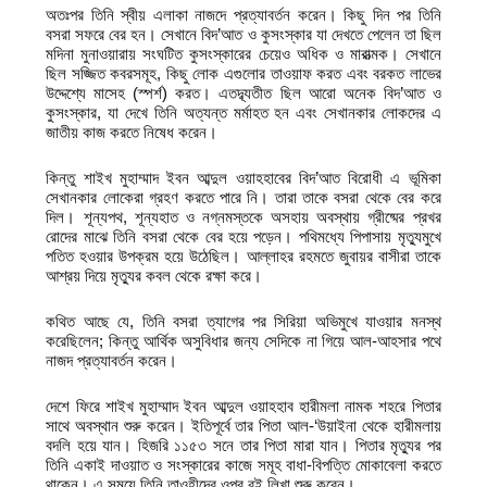
অতঃপর তিনি স্বীয় এলাকা নাজদে প্রত্যাবর্তন করেন। কিছু দিন পর তিনি
বসরা সফরে বের হন। সেখানে বিদ’আত ও কুসংস্কার যা দেখতে পেলেন তা ছিল
মদিনা মুনাওয়ারায় সংঘটিত কুসংস্কারের চেয়েও অধিক ও মারাত্মক। সেখানে
ছিল সজ্জিত কবরসমূহ, কিছু লোক এগুলোর তাওয়াফ করত এবং বরকত লাভের
উদ্দেশ্যে মাসেহ (স্পর্শ) করত। এতদ্ব্যতীত ছিল আরো অনেক বিদ’আত ও
কুসংস্কার, যা দেখে তিনি অত্যন্ত মর্মাহত হন এবং সেখানকার লোকদের এ
জাতীয় কাজ করতে নিষেধ করেন।
কিন্তু শাইখ মুহাম্মাদ ইবন আব্দুল ওয়াহহাবের বিদ’আত বিরোধী এ ভূমিকা
সেখানকার লোকেরা গ্রহণ করতে পারে নি। তারা তাকে বসরা থেকে বের করে
দিল। শূন্যপথ, শূন্যহাত ও নগ্নমস্তকে অসহায় অবস্থায় গ্রীষ্মের প্রখর
রোদের মাঝে তিনি বসরা থেকে বের হয়ে পড়েন। পথিমধ্যে পিপাসায় মৃত্যুমুখে
পতিত হওয়ার উপক্রম হয়ে উঠেছিল। আল্লাহর রহমতে জুবায়র বাসীরা তাকে
আশ্রয় দিয়ে মৃত্যুর কবল থেকে রক্ষা করে।
কথিত আছে যে, তিনি বসরা ত্যাগের পর সিরিয়া অভিমুখে যাওয়ার মনস্থ
করেছিলেন; কিন্তু আর্থিক অসুবিধার জন্য সেদিকে না গিয়ে আল-আহসার পথে
নাজদ প্রত্যাবর্তন করেন।
দেশে ফিরে শাইখ মুহাম্মাদ ইবন আব্দুল ওয়াহহাব হারীমলা নামক শহরে পিতার
সাথে অবস্থান শুরু করেন। ইতিপূর্বে তার পিতা আল-‘উয়াইনা থেকে হারীমলায়
বদলি হয়ে যান। হিজরি ১১৫৩ সনে তার পিতা মারা যান। পিতার মৃত্যুর পর
তিনি একাই দাওয়াত ও সংস্কারের কাজে সমূহ বাধা-বিপত্তি মোকাবেলা করতে
থাকেন। এ সময়ে তিনি তাওহীদের ওপর বই লিখা শুরু করেন।