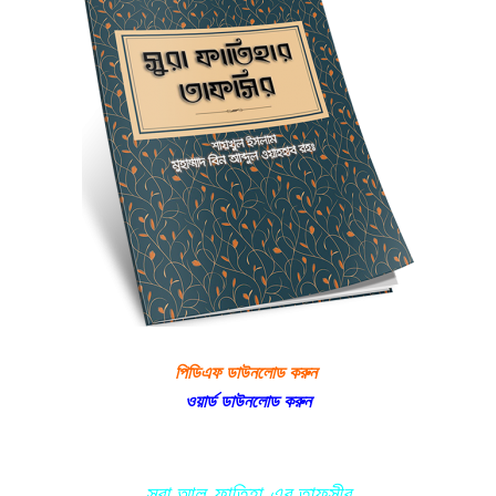
পিডিএফ ডাউনলোড করুন
ওয়ার্ড ডাউনলোড করুন
সূরা আল-ফাতিহা-এর তাফসীর