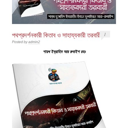
পথপ্রদর্শনকারী কিতাব ও সাহায্যকারী তরবারী
1
Posted by
admin2
শায়খ ইব্রাহিম আর রুবাইশ রহঃ