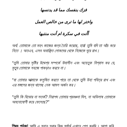
فزك بنفسك مما قد يدنسها
واختر لها ما ترى من خالص العمل
أأنت في سكرة ام أنت منتبها
অর্থ: তোমাকে তো মহৎ কাজের জন্য তৈরি করেছে
,
হায়! তুমি যদি তা আঁচ করে
নিতে
।
অতএব
,
এসব অবাঞ্ছিত লোকদের থেকে নিজেকে দূরে রাখ।
“তুমি তোমার সৃষ্টির উদ্দেশ্য সম্পর্কে উদাসীন এবং অহেতুক বিশ্বাস কর যে
,
মৃত্যু তোমাকে সহজে পাকড়াও করবে না।
“যা তোমার আত্মাকে কলুষিত করতে পারে তা থেকে তুমি উহা পবিত্র রাখ এবং
এর মঙ্গলের জন্য খালেছ নেক আমল অর্জন কর।
“তুমি কি বিভোর না সতর্ক
?
নিরাপদ তোমায় প্রবঞ্চনা দিল
,
না অভিলাষ তোমাকে
অমনোযোগী করে ফেলেছে
?”
প্রিয় পাঠক!
আমি এ মহান সূরার কিছু মর্মার্থ এখানে পেশ করছি। আশা করি,