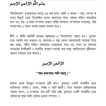
بِسْمِ اللَّهِ الرَّحْمَنِ الرَّحِيمِ
‘বিসমিল্লাহ’ (আল্লাহর নামে) এর অর্থ হলো: আমি এ কাজে – পড়া, দো’আ বা
অন্য কিছুই হোক নিয়োজিত হলাম আল্লাহর নামে, আমার শক্তি সামর্থ্যের
বলে নয়, বরং এ কাজ সম্পাদন করতে যাচ্ছি আল্লাহ তা’আলার সাহায্যে, তাঁর
কল্যাণময় ও মহান নামের বরকত কামনা করে।
দীনি ও পার্থিব প্রতিটি কাজের প্রারম্ভে এ “বাসমালাহ’ পড়তে হয়। সুতরাং
যখন আপনি মনে করবেন যে, আপনার এ পড়া কেবল আল্লাহরই সাহায্য নিয়ে
শুরু হচ্ছে, স্বীয় শক্তি সামর্থ্যের তোয়াক্কা করে নয়, তখন তা আপনার
অন্তরের উপস্থিতি ও যাবতীয় কল্যাণ লাভের পথে সমূহ প্রতিবন্ধক দূরীকরণে
প্রধান সহায়ক হয়ে থাকবে।
الرَّحْمَنِ الرَّحِيمِ
“পরম করুণাময় অতি দয়ালু।”
রহমত থেকে উদ্ভূত গুণবাচক দুটি নাম। তন্মধ্যে একটি অপরটির চেয়ে
অধিকতর অর্থবহ। যেমন, সর্বজ্ঞ ও অতি জ্ঞানী। ইবন আব্বাস রাদিয়াল্লাহু
‘আনহু বলেন, এ গুণবাচক নাম দুটি অতি সূক্ষ্ম, তন্মধ্যে একটি অপরটির চেয়ে
অধিকতর সূক্ষ্ম অর্থাৎ অধিক রহমত সম্পন্ন ।