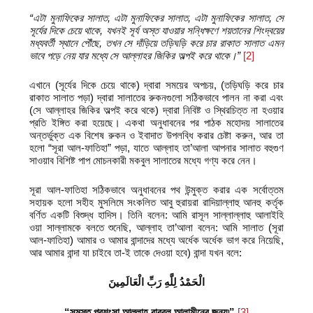
“
এটা মুনাফিকের সালাত
,
এটা মুনাফিকের সালাত
,
এটা মুনাফিকের সালাত
,
সে
সূর্যের দিকে চেয়ে থাকে
,
যখনই সূর্য অস্ত যাওয়ার সন্ধিক্ষণে শয়তানের শিংদ্বয়ের
মধ্যবর্তী স্থানে পৌঁছে
,
তখন সে দাঁড়িয়ে তড়িঘড়ি করে চার রাকাত সালাত এমন
ভাবে পড়ে নেয় যার মধ্যে সে আল্লাহর জিকির অল্পই করে থাকে
।
”
[2]
এখানে (সূর্যের দিকে চেয়ে থাকে) দ্বারা সময়ের অপচয়, (তড়িঘড়ি করে চার
রাকাত সালাত পড়া) দ্বারা সালাতের রুকনগুলো সঠিকভাবে পালন না করা এবং
(সে আল্লাহর জিকির অল্পই করে থকে) দ্বারা নিবিষ্ট ও স্থিরচিত্ত না হওয়ার
প্রতি ইঙ্গিত করা হয়েছে। একথা অনুধাবনের পর পাঠক মহোদয় সালাতের
অন্তর্ভুক্ত এক বিশেষ রুকন ও ইবাদাত উপলব্ধি করার চেষ্টা করুন, আর তা
হলো “সূরা আল-ফাতিহা” পড়া, যাতে আল্লাহ তা’আলা আপনার সালাত বহুগুণ
সাওয়াব বিশিষ্ট পাপ মোচনকারী মকবুল সালাতের মধ্যে গণ্য করে নেন।
সূরা আল-ফাতিহা সঠিকভাবে অনুধাবনের পথ উন্মুক্ত করার এক সর্বোত্তম
সহায়ক হলো সহীহ মুসলিমে সংকলিত আবু হুরায়রা রাদিয়াল্লাহু আনহু কর্তৃক
বর্ণিত একটি বিশুদ্ধ হাদিস। তিনি বলেন: আমি রাসূল সাল্লাল্লাহু আলাইহি
ওয়া সাল্লামকে বলতে শুনেছি, আল্লাহ তা’আলা বলেন: আমি সালাত (সূরা
আল-ফাতিহা) আমার ও আমার বান্দাদের মধ্যে অর্ধেক অর্ধেক ভাগ করে নিয়েছি,
আর আমার বান্দা যা চাইবে তা-ই তাকে দেওয়া হবে) বান্দা যখন বলে:
الْحَمْدُ لِلَّهِ رَبِّ الْعَالَمِينَ
“সমস্ত প্রশংসা আল্লাহ রাব্বুল আলামীনের জন্য৷”
[3]