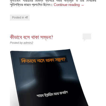
সুলাইমান শারীয়াহর বিভিন্ন ব্যাপারে গভীর অন্তর্দৃষ্টি ও তার বিস্ময়কর
স্মৃতিশক্তির কারনে প্রশংসিত ছিলেন।
Continue reading
→
Posted in
বই
কীভাবে বসে থাকা সম্ভব?
Posted by
admin2