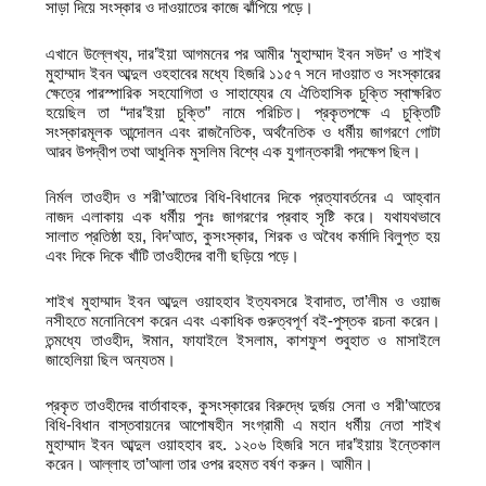
সাড়া দিয়ে সংস্কার ও দাওয়াতের কাজে ঝাঁপিয়ে পড়ে।
এখানে উল্লেখ্য, দার’ইয়া আগমনের পর আমীর ‘মুহাম্মাদ ইবন সউদ’ ও শাইখ
মুহাম্মাদ ইবন আব্দুল ওহহাবের মধ্যে হিজরি ১১৫৭ সনে দাওয়াত ও সংস্কারের
ক্ষেত্রে পারস্পারিক সহযোগিতা ও সাহায্যের যে ঐতিহাসিক চুক্তি স্বাক্ষরিত
হয়েছিল তা “দার’ইয়া চুক্তি” নামে পরিচিত। প্রকৃতপক্ষে এ চুক্তিটি
সংস্কারমূলক আন্দোলন এবং রাজনৈতিক, অর্থনৈতিক ও ধর্মীয় জাগরণে গোটা
আরব উপদ্বীপ তথা আধুনিক মুসলিম বিশ্বে এক যুগান্তকারী পদক্ষেপ ছিল।
নির্মল তাওহীদ ও শরী’আতের বিধি-বিধানের দিকে প্রত্যাবর্তনের এ আহ্বান
নাজদ এলাকায় এক ধর্মীয় পুনঃ জাগরণের প্রবাহ সৃষ্টি করে। যথাযথভাবে
সালাত প্রতিষ্ঠা হয়, বিদ’আত, কুসংস্কার, শিরক ও অবৈধ কর্মাদি বিলুপ্ত হয়
এবং দিকে দিকে খাঁটি তাওহীদের বাণী ছড়িয়ে পড়ে।
শাইখ মুহাম্মাদ ইবন আব্দুল ওয়াহহাব ইত্যবসরে ইবাদাত, তা’লীম ও ওয়াজ
নসীহতে মনোনিবেশ করেন এবং একাধিক গুরুত্বপূর্ণ বই-পুস্তক রচনা করেন।
তন্মধ্যে তাওহীদ, ঈমান, ফাযাইলে ইসলাম, কাশফুশ শুবুহাত ও মাসাইলে
জাহেলিয়া ছিল অন্যতম।
প্রকৃত তাওহীদের বার্তাবাহক, কুসংস্কারের বিরুদ্ধে দুর্জয় সেনা ও শরী’আতের
বিধি-বিধান বাস্তবায়নের আপোষহীন সংগ্রামী এ মহান ধর্মীয় নেতা শাইখ
মুহাম্মাদ ইবন আব্দুল ওয়াহহাব রহ. ১২০৬ হিজরি সনে দার’ইয়ায় ইন্তেকাল
করেন। আল্লাহ তা’আলা তার ওপর রহমত বর্ষণ করুন। আমীন।