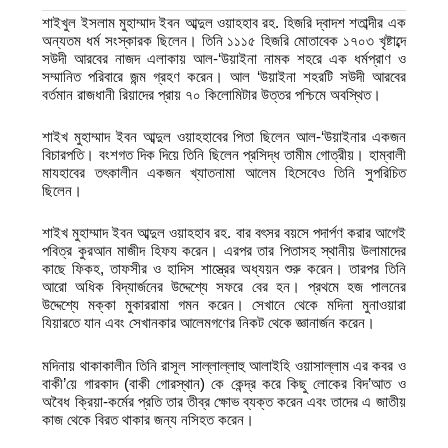
শাইখুল ইসলাম মুহাম্মাদ ইবন আব্দুল ওয়াহহাব রহ. হিজরি দ্বাদশ শতাব্দীর এক
অন্যতম ধর্ম সংস্কারক ছিলেন। তিনি ১১১৫ হিজরি মোতাবেক ১৭০৩ খৃষ্টাব্দে
সউদী আরবের নাজদ এলাকায় আল-‘উয়াইনা নামক শহরে এক ধর্মপ্রাণ ও
সম্মানিত পরিবারে জন্ম গ্রহণ করেন। আল ‘উয়াইনা শহরটি সউদী আরবের
বর্তমান রাজধানী রিয়াদের প্রায় ৭০ কিলোমিটার উত্তর পশ্চিমে অবস্থিত।
শাইখ মুহাম্মাদ ইবন আব্দুল ওয়াহহাবের পিতা ছিলেন আল-‘উয়াইনার একজন
বিচারপতি। বংশগত দিক দিয়ে তিনি ছিলেন প্রসিদ্ধ তামীম গোত্রীয়। হাম্বালী
মাযহাবের তৎকালীন একজন খ্যাতনামা আলেম হিসেবেও তিনি সুপরিচিত
ছিলেন।
শাইখ মুহাম্মাদ ইবন আব্দুল ওয়াহহাব রহ. বার বৎসর বয়সে পদার্পণ করার আগেই
পবিত্র কুরআন মাজীদ হিফয করেন। এরপর তার পিতাসহ স্থানীয় উলামাদের
কাছে ফিকহ, তাফসীর ও হাদিস শাস্ত্রের অধ্যয়ন শুরু করেন। তারপর তিনি
আরো অধিক বিদ্যার্জনের উদ্দেশ্যে সফরে বের হন। প্রথমে হজ পালনের
উদ্দেশ্যে মক্কা মুকাররামা গমন করেন। সেখানে থেকে মদিনা মুনাওয়ারা
যিয়ারতে যান এবং সেখানকার আলেমগণের নিকট থেকে জ্ঞানার্জন করেন।
মদিনায় থাকাকালীন তিনি রাসূল সাল্লাল্লাহু আলাইহি ওয়াসাল্লাম এর কবর ও
বাকী’য়ে গারকাদ (বাকী গোরস্থান) কে কেন্দ্র করে কিছু লোকের বিদ’আত ও
অবৈধ ক্রিয়া-কর্মের প্রতি তার তীব্র ক্ষোভ ব্যক্ত করেন এবং তাদের এ জাতীয়
কাজ থেকে বিরত থাকার জন্য নসিহত করেন।