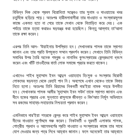
বিভিন্ন দিক থেকে প্রবল বিরোধিতা সত্ত্বেও তার সুনাম ও দাওয়াতের খবর
চতুর্দিকে ছড়িয়ে পড়ে। অতঃপর হারীমলাবাসীরা তার দাওয়াত ও সংস্কারমূলক
কাজে একমত হতে না পেরে তাকে সেখান থেকে বিতাড়িত করে দেয়। এক
পর্যায়ে তাকে হত্যা করারও ষড়যন্ত্র করা হয়েছিল। কিন্তু আল্লাহ তা’আলা
তাকে রক্ষা করেন।
এরপর তিনি আল- ‘উয়াইনায় উপস্থিত হন। সেখানকার শাসক তাকে স্বাগত
জানান এবং তার প্রতি উপযুক্ত সম্মান প্রদর্শন করেন। সেখানে তিনি বিভিন্ন
সমাধির উপর তৈরি অনেক গম্বুজ ও নানাবিধ কুসংস্কারের কেন্দ্রগুলো ধ্বংস
করেন এবং খাঁটি তাওহীদের বার্তা লোক সমাজে প্রচার করতে থাকেন।
এখানেও শাইখ মুহাম্মাদ ইবন আব্দুল ওয়াহহাব হিংসুক ও সংস্কার বিরোধী
লোকদের ষড়যন্ত থেকে রেহাই পান নি। অবশেষে এখান থেকেও তাকে বিদায়
নিতে হলো। অতঃপর তিনি রিয়াদের নিকবর্তী দার’ইয়া নামক শহরে উপনীত
হন। সেখানকার শাসক আমীর ‘মুহাম্মাদ ইবন সউদ’ তাকে স্বাগত জানান এবং
দীনে হকের প্রচার এবং সুন্নাতে রাসূলকে জীবন্ত ও বিদ’আত নির্মূল অভিযানে
সব রকমের সাহায্য-সহায়তার নিশ্চয়তা প্রদান করেন।
এমনিভাবে দার’ইয়া শহরকে কেন্দ্র করে শাইখ মুহাম্মাদ ইবন আব্দুল ওয়াহহাব
দীনের দাওয়াত পূর্ণোদ্দমে শুরু করেন। নিকটবর্তী ও দূরবর্তী এলাকার শাসক,
গোত্রীয় প্রধান ও আলেমবর্গের প্রতি দাওয়াত ও সংস্কারের কাজে তার সাথে
যোগ দেওয়ার জন্য পত্র লিখে আহ্বান জানান। ফলে অনেকেই তার আহ্বানে