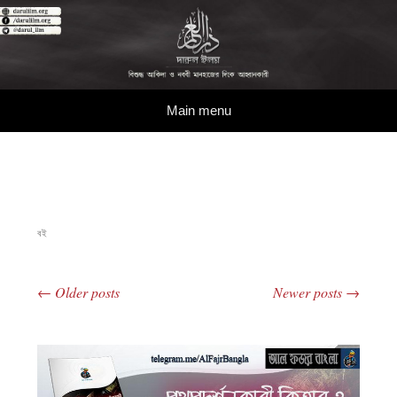
দারুল ইলম
বিশুদ্ধ আকিদা ও নববী মানহাজের দিকে আহ্বানকারী
Skip to content
Main menu
বই
←
Older posts
Newer posts
→
Post navigation