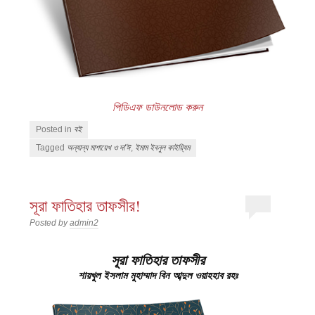
পিডিএফ ডাউনলোড করুন
Posted in
বই
Tagged
অন্যান্য মাশায়েখ ও দা'ঈ
,
ইমাম ইবনুল কাইয়্যিম
সূরা ফাতিহার তাফসীর!
Posted by
admin2
সূরা ফাতিহার তাফসীর
শায়খুল ইসলাম মুহাম্মাদ বিন আব্দুল ওয়াহহাব রহঃ