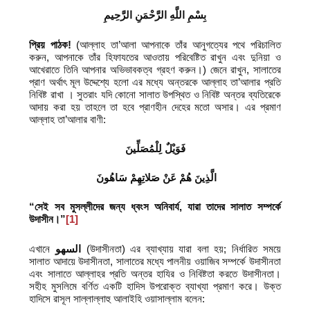
بِسْمِ اللَّهِ الرَّحْمَنِ الرَّحِيمِ
প্রিয় পাঠক!
(আল্লাহ তা’আলা আপনাকে তাঁর আনুগত্যের পথে পরিচালিত
করুন, আপনাকে তাঁর হিফাযতের আওতায় পরিবেষ্টিত রাখুন এবং দুনিয়া ও
আখেরাতে তিনি আপনার অভিভাবকত্ব গ্রহণ করুন।) জেনে রাখুন, সালাতের
প্রাণ অর্থাৎ মূল উদ্দেশ্যে হলো এর মধ্যে অন্তরকে আল্লাহ তা’আলার প্রতি
নিবিষ্ট রাখা । সুতরাং যদি কোনো সালাত উপস্থিত ও নিবিষ্ট অন্তর ব্যতিরেকে
আদায় করা হয় তাহলে তা হবে প্রাণহীন দেহের মতো অসার। এর প্রমাণ
আল্লাহ তা’আলার বাণী:
فَوَيْلٌ لِلْمُصَلِّينَ
الَّذِينَ هُمْ عَنْ صَلاتِهِمْ سَاهُونَ
“সেই সব মুসল্লীদের জন্য ধ্বংস অনিবার্য
,
যারা তাদের সালাত সম্পর্কে
উদাসীন।”
[1]
এখানে
السهو
(উদাসীনতা) এর ব্যাখ্যায় যারা বলা হয়; নির্ধারিত সময়ে
সালাত আদায়ে উদাসীনতা, সালাতের মধ্যে পালনীয় ওয়াজিব সম্পর্কে উদাসীনতা
এবং সালাতে আল্লাহর প্রতি অন্তর হাযির ও নিবিষ্টতা করতে উদাসীনতা।
সহীহ মুসলিমে বর্ণিত একটি হাদিস উপরোক্ত ব্যাখ্যা প্রমাণ করে। উক্ত
হাদিসে রাসূল সাল্লাল্লাহু আলাইহি ওয়াসাল্লাম বলেন: