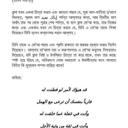
(হাদিস সমাপ্ত)
বান্দা যখন একথা চিন্তা করবে এবং জানতে পারবে যে, সূরা আল-ফাতিহা দু’ভাগে
বিভক্ত, প্রথম ভাগ إياك نعبد পর্যন্ত আল্লাহর জন্য, আর দ্বিতীয় ভাগ
অর্থাৎ তার পর থেকে সূরার শেষ পর্যন্ত, যা বলে বান্দা দো’আ করে, তার নিজের
জন্য এবং একথাও যখন সে চিন্তা করবে যে, যিনি এ দো’আ তাকে শিক্ষা
দিয়েছেন তিনি হলেন কল্যাণময় মহান আল্লাহ।
তিনি তাকে এ দো’আ পড়ার এবং প্রতি রাকাতে তা বারবার ব্যক্ত করার নির্দেশ
দিয়েছেন। আল্লাহ তা’আলা দয়া ও করুণাবশতঃ এ দো’আ কবুলের নিশ্চয়তাও
দিয়েছেন, যদি বান্দা নিষ্ঠা ও উপস্থিত চিত্তে তা করে থাকে, তখন তার কাছে
স্পষ্ট হয়ে উঠবে যে, অধিকাংশ লোক অবহেলা ও উদাসীনতার ফলে সালাতে
নিহিত কি মূল্যবান সম্পদ হারিয়ে থাকে!
কবিতা:
قد هيؤك لأمر لو فطنت له
فاربأ بنفسك أن ترعى مع الهمل
وأنت في غفلة عما خلقت له
وأنت في ثقة من وثبة الأجل