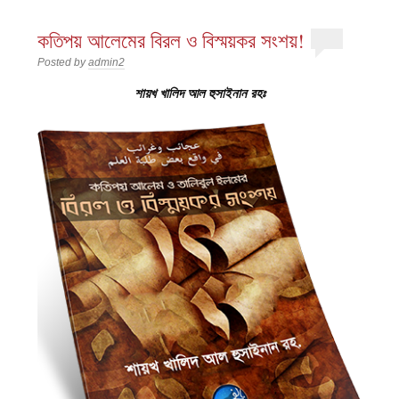
কতিপয় আলেমের বিরল ও বিস্ময়কর সংশয়!
Posted by
admin2
শায়খ খালিদ আল হুসাইনান রহঃ