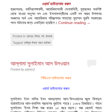
ওয়ার্ড ডাউনলোড করুন
ক্রুসেডার, ধর্মনিরপেক্ষবাদী, আমেরিকাপন্থী সেনাবাহিনী, মুবারকের অবশিষ্ট
থেকে যাওয়া অনুগত দল এবং ইসলামপন্থীদের একটি দল আরব উপসাগর
অঞ্চলের অর্থ এবং আমেরিকার পরিকল্পনার সাহায্যে মুহাম্মদ মুরসি সরকারের
পতন ঘটানোর জন্য একত্রিত হয়েছিল।
Continue reading
→
Posted in
প্রবন্ধ
,
ফিকর
,
বই
,
মানহাজ
Tagged
হাকিমুল উম্মাহ শায়খ আইমান
আল্লামা সুলাইমান আল উলওয়ান
Posted by
admin2
পিডিএফ ডাউনলোড করুন
ওয়ার্ড ডাউনলোড করুন
সুলাইমান ইবন নাসির ইবন আবদুল্লাহ আল-‘উলওয়ানের জন্মে বিলাদুল
হারামাইনের আল-ক্বাসিম প্রদেশের বুরাইদা শহরে। ১৩৮৯ হিজরিতে। শায়খ
সুলাইমান ‘ইলম শিক্ষা শুরু করেন ১৫ বছর বয়সে। শুরু থেকেই শায়খ