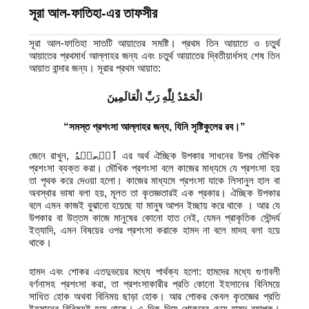
সূরা আল-ফাতিহা-এর তাফসীর
সূরা আল-ফাতিহা সাতটি আয়াতের সমষ্টি। প্রথম তিন আয়াতে ও চতুর্থ
আয়াতের প্রথমার্ধ আল্লাহর জন্য এবং চতুর্থ আয়াতের দ্বিতীয়ার্ধসহ শেষ তিন
আয়াত বান্দার জন্য। সূরার প্রথম আয়াত:
الْحَمْدُ لِلَّهِ رَبِّ الْعَالَمِينَ
“সমস্ত প্রশংসা আল্লাহর জন্য
,
যিনি সৃষ্টিকুলের রব।”
জেনে রাখুন,
ٱلۡحمۡدُ
এর অর্থ ঐচ্ছিক উপকার সাধনের উপর মৌখিক
প্রশংসা ব্যক্ত করা। মৌখিক প্রশংসা বলে কাজের মাধ্যমে যে প্রশংসা হয়
তা পৃথক করে দেওয়া হলো। কাজের মাধ্যমে প্রশংসা যাকে লিসানুল হাল বা
অবস্থার ভাষা বলা হয়, মূলত তা কৃতজ্ঞতারই এক প্রকার। ঐচ্ছিক উপকার
বলে এমন কাজই বুঝানো হয়েছে যা মানুষ আপন ইচ্ছায় করে থাকে । আর যে
উপকার বা উত্তম কাজে মানুষের কোনো হাত নেই, যেমন প্রাকৃতিক সৌন্দর্য
ইত্যাদি, এমন বিষয়ের ওপর প্রশংসা করাকে হামদ না বলে মাদহ বলা হয়ে
থাকে।
হামদ এবং শোকর এতদুভয়ের মধ্যে পার্থক্য হলো: হামদের মধ্যে গুণাবলী
বর্ণনাসহ প্রশংসা করা, তা প্রশংসাকারীর প্রতি কোনো ইহসানের বিনিময়ে
সাধিত হোক অথবা বিনিময় ছাড়া হোক। আর শোকর কেবল কৃতজ্ঞের প্রতি
ইহসানের বিনিময়ই হয়ে থাকে। এ দিক দিয়ে শোকরের চেয়ে হামদ ব্যাপক।