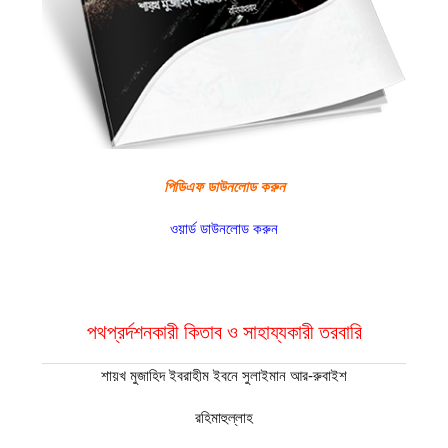
পিডিএফ ডাউনলোড করুন
ওয়ার্ড ডাউনলোড করুন
পথপ্রর্দশনকারী কিতাব ও সাহায্যকারী তরবারি
শায়খ মুজাহিদ ইবরাহীম ইবনে সুলাইমান আর-রুবাইশ
রহিমাহুল্লাহ