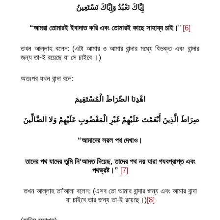
إِيَّاكَ نَعْبُدُ وَإِيَّاكَ نَسْتَعِينُ
“আমরা তোমারই ইবাদাত করি এবং তোমারই কাছে সাহায্য চাই।
”
[6]
তখন আল্লাহ বলেন: (এটা আমার ও আমার বান্দার মধ্যে বিভক্ত এবং বান্দার
জন্য তা-ই রয়েছে যা সে চাইবে ।)
অতঃপর যখন বান্দা বলে:
اهْدِنَا الصِّرَاطَ الْمُسْتَقِيمَ
صِرَاطَ الَّذِينَ أَنْعَمْتَ عَلَيْهِمْ غَيْرِ الْمَغْضُوبِ عَلَيْهِمْ وَلا الضَّالِّينَ
“আমাদের সরল পথ দেখাও।
তাদের পথ যাদের তুমি নি
‘
আমত দিয়েছ
,
তাদের পথ নয় যারা গযবপ্রাপ্ত এবং
পথভ্রষ্ট।”
[7]
তখন আল্লাহ তা’আলা বলেন: (এসব তো আমার বান্দার জন্য এবং আমার বান্দা
যা চাইবে তার জন্য তা-ই রয়েছে।)
[8]