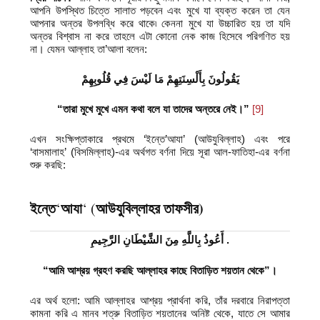
আপনি উপস্থিত চিত্তে সালাত পড়বেন এবং মুখে যা ব্যক্ত করেন তা যেন
আপনার অন্তর উপলব্ধি করে থাকে৷ কেননা মুখে যা উচ্চারিত হয় তা যদি
অন্তর বিশ্বাস না করে তাহলে এটা কোনো নেক কাজ হিসেবে পরিগণিত হয়
না। যেমন আল্লাহ তা’আলা বলেন:
يَقُولُونَ بِأَلْسِنَتِهِمْ مَا لَيْسَ فِي قُلُوبِهِمْ
“তারা মুখে মুখে এমন কথা বলে যা তাদের অন্তরে নেই।”
[9]
এখন সংক্ষিপ্তাকারে প্রথমে ‘ইন্তে’আযা’ (আউযুবিল্লাহ) এবং পরে
‘বাসমালাহ’ (বিসমিল্লাহ)-এর অর্থগত বর্ণনা দিয়ে সূরা আল-ফাতিহা-এর বর্ণনা
শুরু করছি:
ইন্তে
আযা
আউযুবিল্লাহর তাফসীর)
‘
‘ (
أَعُوذُ بِاللَّهِ مِنَ الشَّيْطَانِ الرَّجِيمِ
.
“আমি আশ্রয় গ্রহণ করছি আল্লাহর কাছে বিতাড়িত শয়তান থেকে”
।
এর অর্থ হলো: আমি আল্লাহর আশ্রয় প্রার্থনা করি, তাঁর দরবারে নিরাপত্তা
কামনা করি এ মানব শত্রু বিতাড়িত শয়তানের অনিষ্ট থেকে, যাতে সে আমার