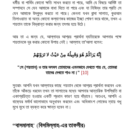
ধর্মীয় বা পার্থিব কোনো ক্ষতি সাধন করতে না পারে, আমি যে বিষয়ে আদিষ্ট তা
সম্পাদনে সে যেন আমাকে বাধা দিতে না পারে এবং যা নিষিদ্ধ তার প্রতি সে
যেন আমাকে উদ্বুদ্ধ করতে না পারে। কেননা যখন বান্দা সালাত, কুরআন
তিলাওয়াত বা অন্য কোনো কল্যাণকর কাজের ইচ্ছা পোষণ করে থাকে, তখন এ
শয়তান তাকে বিভ্রান্ত করার জন্য তৎপর হয়ে উঠে।
আর তা এ জন্য যে, আল্লাহর আশ্রয় প্রার্থনা ব্যতিরেকে আপনার পক্ষে
শয়তানকে দূর করার কোনো উপায় নেই। আল্লাহ তা’আলা বলেন:
إِنَّهُ يَرَاكُمْ هُوَ وَقَبِيلُهُ مِنْ حَيْثُ لا تَرَوْنَهُمْ
“সে (শয়তান) ও তার দলবল তোমাদের এমনভাবে দেখতে পায় যে
,
তোমরা
তাদের দেখতে পাও না।”
[10]
সুতরাং আপনি যখন আল্লাহর কাছে শয়তান থেকে আশ্রয় প্রার্থনা করবেন এবং
তাঁকে আঁকড়ে ধরবেন তখন তা সালাতের মধ্যে আপনার আন্তরিক উপস্থিতি বা
একাগ্রচিত্ত হওয়ার একটি প্রধান কারণ হয়ে দাঁড়াবে। অতএব, আপনি এ
বাক্যের মর্মার্থ ভালোভাবে অনুধাবন করবেন এবং অধিকাংশ লোকের ন্যায় শুধু
মুখে মুখে তা ব্যক্ত করে ক্ষান্ত হবেন না।
“বাসমালাহ
বিসমিল্লাহ-এর তাফসীর)
‘ (