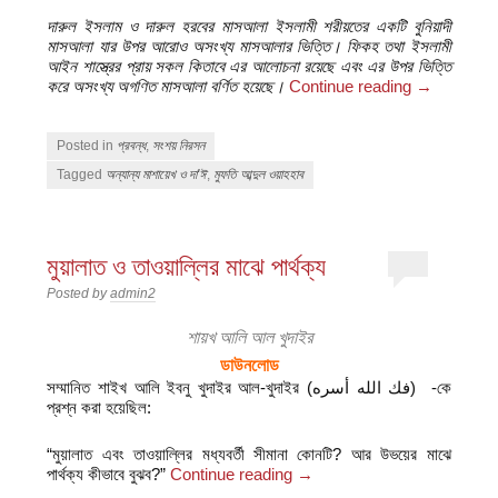
দারুল ইসলাম ও দারুল হরবের মাসআলা ইসলামী শরীয়তের একটি বুনিয়াদী
মাসআলা যার উপর আরোও অসংখ্য মাসআলার ভিত্তি। ফিকহ তথা ইসলামী
আইন শাস্ত্রের প্রায় সকল কিতাবে এর আলোচনা রয়েছে এবং এর উপর ভিত্তি
করে অসংখ্য অগণিত মাসআলা বর্ণিত হয়েছে।
Continue reading
→
Posted in
প্রবন্ধ
,
সংশয় নিরসন
Tagged
অন্যান্য মাশায়েখ ও দা'ঈ
,
মুফতি আব্দুল ওয়াহহাব
মুয়ালাত ও তাওয়াল্লির মাঝে পার্থক্য
Posted by
admin2
শায়খ আলি আল খুদাইর
ডাউনলোড
সম্মানিত শাইখ আলি ইবনু খুদাইর আল-খুদাইর (فك الله أسره) -কে
প্রশ্ন করা হয়েছিল:
“মুয়ালাত এবং তাওয়াল্লির মধ্যবর্তী সীমানা কোনটি? আর উভয়ের মাঝে
পার্থক্য কীভাবে বুঝব?”
Continue reading
→