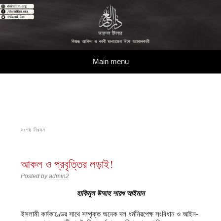
দারুল ইলম
বিশুদ্ধ আকিদা ও নববী মানহাজের দিকে আহ্বানকারী
Skip to content
Main menu
সংশয় নিরসন
আকল ও প্রবৃত্তির লড়াই!
Posted by
admin2
হাকিমুল উম্মাহ শায়খ আইমান
ইসলামী কর্মকাণ্ডের সাথে সম্পৃক্ত অনেক দল ধর্মনিরপেক্ষ সংবিধান ও আইন-