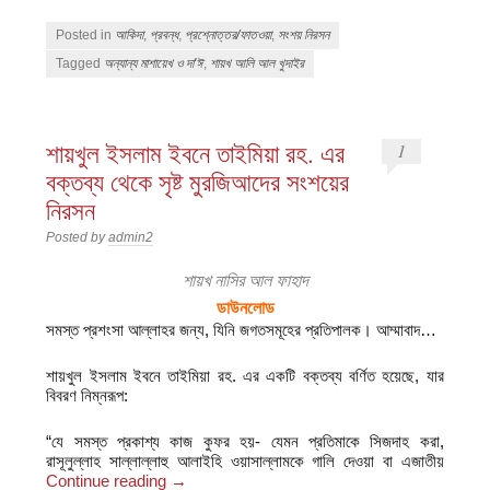
Posted in
আকিদা
,
প্রবন্ধ
,
প্রশ্নোত্তর/ফাতওয়া
,
সংশয় নিরসন
Tagged
অন্যান্য মাশায়েখ ও দা'ঈ
,
শায়খ আলি আল খুদাইর
শায়খুল ইসলাম ইবনে তাইমিয়া রহ. এর
1
বক্তব্য থেকে সৃষ্ট মুরজিআদের সংশয়ের
নিরসন
Posted by
admin2
শায়খ নাসির আল ফাহাদ
ডাউনলোড
সমস্ত প্রশংসা আল্লাহর জন্য, যিনি জগতসমূহের প্রতিপালক। আম্মাবাদ…
শায়খুল ইসলাম ইবনে তাইমিয়া রহ. এর একটি বক্তব্য বর্ণিত হয়েছে, যার
বিবরণ নিম্নরূপ:
“যে সমস্ত প্রকাশ্য কাজ কুফর হয়- যেমন প্রতিমাকে সিজদাহ করা,
রাসূলুল্লাহ সাল্লাল্লাহু আলাইহি ওয়াসাল্লামকে গালি দেওয়া বা এজাতীয়
Continue reading
→