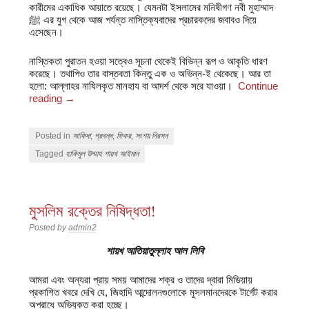
কারীমের একাধিক আয়াতে রয়েছে। যেমনটা ইসলামের মনিষীগণ নবী মুহাম্মাদ
ﷺ
এর যুগ থেকে আজ পর্যন্ত নাস্তিক্যবাদের প্রচারকদের জবাবও দিয়ে
এসেছেন।
নাস্তিকতা পুরাতন হওয়া সত্বেও সূচনা থেকেই বিভিন্ন রূপ ও আকৃতি ধারণ
করেছে। তথাপিও তার বাস্তবতা কিন্তু এক ও অভিন্ন-ই থেকেছে। আর তা
হলো: আল্লাহর নাযিলকৃত মানহায বা আদর্শ থেকে সরে যাওয়া।
Continue
reading
→
Posted in
আকিদা
,
প্রবন্ধ
,
ফিকর
,
সংশয় নিরসন
Tagged
হাকিমুল উম্মাহ শায়খ আইমান
মুসলিম রক্তের নিষিদ্ধতা!
Posted by
admin2
শায়খ আতিয়াতুল্লাহ আল লিবি
আমরা এবং অন্যরা প্রায় সময় আমাদের শক্র ও তাদের দ্বারা মিডিয়ায়
প্রকাশিত খবরে দেখি যে, জিহাদি আন্দোলনগুলোকে মুসলমানদেরকে টার্গেট করার
অপরাধে অভিযুক্ত করা হচ্ছে।