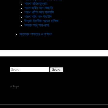
শায়খ আতিয়াতুল্লাহ
শায়খ হারিস আন নাজ্জারি
শায়খ খালিদ আল বাতারফি
শায়খ সামি আল উরাইদি
উস্তাদ ইয়াহিয়া আব্দুল হাফিজ
উস্তাদ আবু আনওয়ার
অন্যান্য মাশায়েখ ও দা’ঈগণ
Search
ফেইসবুক