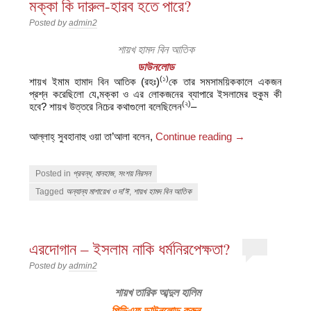
মক্কা কি দারুল-হারব হতে পারে?
Posted by
admin2
শায়খ হামদ বিন আতিক
ডাউনলোড
(১)
শায়খ ইমাম হামাদ বিন আতিক (রহঃ)
কে তার সমসাময়িককালে একজন
প্রশ্ন করেছিলো যে,মক্কা ও এর লোকজনের ব্যাপারে ইসলামের হুকুম কী
(২)
হবে? শায়খ উত্তরে নিচের কথাগুলো বলেছিলেন
–
আল্লাহ্‌ সুবহানাহু ওয়া তা’আলা বলেন,
Continue reading
→
Posted in
প্রবন্ধ
,
মানহাজ
,
সংশয় নিরসন
Tagged
অন্যান্য মাশায়েখ ও দা'ঈ
,
শায়খ হামদ বিন আতিক
এরদোগান – ইসলাম নাকি ধর্মনিরপেক্ষতা?
Posted by
admin2
শায়খ তারিক আব্দুল হালিম
পিডিএফ ডাউনলোড করুন