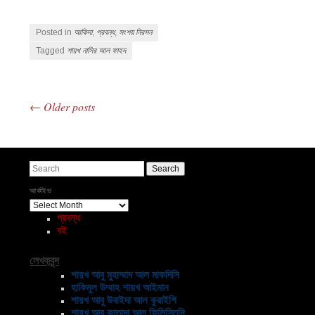
Posted in
আকিদা
,
প্রবন্ধ
,
সংশয় নিরসন
Tagged
শায়খ নাসির আল ফাহদ
←
Older posts
Post navigation
Search
আর্কাইভ
আর্কাইভ
প্রবন্ধ
বই
লেখকবৃন্দ
শায়খ আবু মুহাম্মাদ আল মাকদিসি
হাকিমুল উম্মাহ শায়খ আইমান
শায়খ আবু উবাইদা আল কুরাইশি
শায়খ আবু কাতাদা আল ফিলিস্তিনি