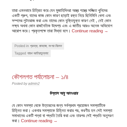
তারা এমনভাবে চিত্রিত করে যেন মুজাহিদিনরা অস্ত্র শস্ত্রে সজ্জিত খুনিদের
একটি গ্রুপ, যাদের কাজ কোন কারণ ছাড়াই রক্ত নিয়ে ছিনিমিনি খেলা এবং
সম্পদের লুটতরাজ করা এবং তাদের কোন যুক্তিযুক্ত কারণ নেই , নেই কোন
লক্ষ্য অথবা কোন রাজনৈতিক উদ্দেশ্য এবং এ জাতীয় আরও অনেক অভিযোগ
আরোপ করে। প্রকৃতপক্ষে তারা মিথ্যা বলে।
Continue reading
→
Posted in
প্রবন্ধ
,
মানহাজ
,
সংশয় নিরসন
Tagged
শায়খ আতিয়াতুল্লাহ
কৌশলগত পর্যালোচনা – ১/৪
Posted by
admin2
উস্তাদ আবু আনওয়ার
যে কোন সমস্যা থেকে উত্তরনের জন্য সর্বপ্রথম প্রয়োজন সমস্যাটিকে
চিহ্নিত করা। একবার সমস্যাকে চিহ্নিত করার পর, করণীয় হল সেই সমস্যা
সমাধানের একটি পন্থা বা পদ্ধতি তৈরি করা এবং তারপর সেই পদ্ধতি অনুসরণ
করা।
Continue reading
→