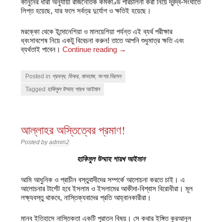
কানুনের ধারা অনুযায়ী রাজনৈতিক কর্মকাণ্ড পরিচালনা করা নিয়ে দ্বন্দ্ব-সংঘাতে
লিপ্ত হয়েছে, যার ফলে সর্বত্র দুর্যোগ ও ক্ষতিই হয়েছে।
মরক্কো থেকে ইন্দোনেশিয়া ও মালয়েশিয়া পর্যন্ত এই ব্যর্থ পরীক্ষার
ধ্বংসাবশেষ নিয়ে একটু বিবেচনা করুন! তাতে আপনি শুধুমাত্র ক্ষতি এবং
ব্যর্থতাই পাবেন।
Continue reading
→
Posted in
প্রবন্ধ
,
ফিকর
,
মানহাজ
,
সংশয় নিরসন
Tagged
হাকিমুল উম্মাহ শায়খ আইমান
আল্লাহর অস্তিত্বের প্রমাণ!
Posted by
admin2
হাকিমুল উম্মাহ শায়খ আইমান
আমি আধুনিক ও প্রাচীন বস্তুবাদীদের সম্পর্কে আলোচনা করতে চাই। এ
আলোচনার টার্গেট হবে ইসলাম ও ইসলামের আকীদা-বিশ্বাস বিরোধীরা। মূল
লক্ষ্যবস্তু থাকবে, নাস্তিক্যবাদের প্রতি আহ্বানকারীরা।
মানব ইতিহাসে নাস্তিকতা একটি পুরাতন বিষয়। সে কথার ইঙ্গিত কুরআনুল