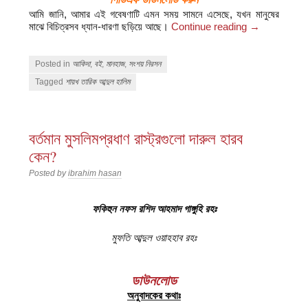
আমি জানি, আমার এই গবেষণাটি এমন সময় সামনে এসেছে, যখন মানুষের
মাঝে বিচিত্রসব ধ্যান-ধারণা ছড়িয়ে আছে।
Continue reading
→
Posted in
আকিদা
,
বই
,
মানহাজ
,
সংশয় নিরসন
Tagged
শায়খ তারিক আব্দুল হালিম
বর্তমান মুসলিমপ্রধাণ রাস্ট্রগুলো দারুল হারব
কেন?
Posted by
ibrahim hasan
ফকিহুন নফস রশিদ আহমাদ গাঙ্গুহি রহঃ
মুফতি আব্দুল ওয়াহহাব রহঃ
ডাউনলোড
অনুবাদকের কথাঃ