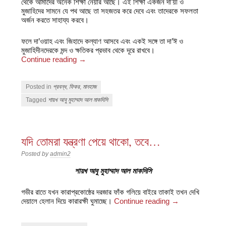
থেকে আমাদের অনেক শিক্ষা নেয়ার আছে। এই শিক্ষা একজন দা’য়ী ও
মুজাহিদের সামনে যে পথ আছে তা সহজতর করে দেবে এবং তাদেরকে সফলতা
অর্জন করতে সাহায্য করবে।
ফলে দা’ওয়াহ এবং জিহাদে কল্যাণ আসবে এবং একই সঙ্গে তা দা’ঈ ও
মুজাহিদীনদেরকে মন্দ ও ক্ষতিকর প্রভাব থেকে দূরে রাখবে।
Continue reading
→
Posted in
প্রবন্ধ
,
ফিকর
,
মানহাজ
Tagged
শায়খ আবু মুহাম্মাদ আল মাকদিসি
যদি তোমরা যন্ত্রণা পেয়ে থাকো, তবে…
Posted by
admin2
শায়খ আবু মুহাম্মাদ আল মাকদিসি
গভীর রাতে যখন কারাপ্রকোষ্ঠের দরজার ফাঁক গলিয়ে বাইরে তাকাই তখন দেখি
দেয়ালে হেলান দিয়ে কারারক্ষী ঘুমাচ্ছে।
Continue reading
→