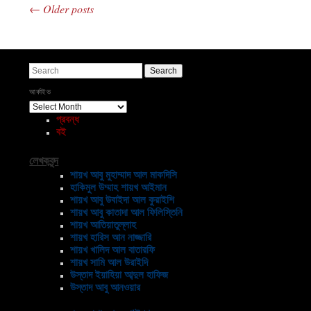
←
Older posts
Post navigation
Search
আর্কাইভ
আর্কাইভ
প্রবন্ধ
বই
লেখকবৃন্দ
শায়খ আবু মুহাম্মাদ আল মাকদিসি
হাকিমুল উম্মাহ শায়খ আইমান
শায়খ আবু উবাইদা আল কুরাইশি
শায়খ আবু কাতাদা আল ফিলিস্তিনি
শায়খ আতিয়াতুল্লাহ
শায়খ হারিস আন নাজ্জারি
শায়খ খালিদ আল বাতারফি
শায়খ সামি আল উরাইদি
উস্তাদ ইয়াহিয়া আব্দুল হাফিজ
উস্তাদ আবু আনওয়ার