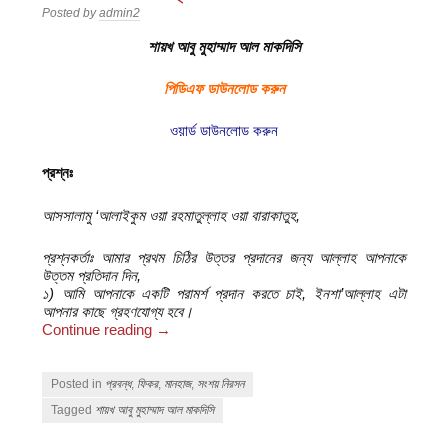
Posted by
admin2
শায়খ আবু মুহাম্মাদ আল মাকদিসি
পিডিএফ ডাউনলোড করুন
ওয়ার্ড ডাউনলোড করুন
প্রশ্নঃ
আসসালামু ‘আলাইকুম ওয়া রহমাতুল্লাহ ওয়া বারাকাতুহ,
প্রশ্নকর্তাঃ আমার প্রথম চিঠির উত্তর প্রদানের জন্য আল্লাহ আপনাকে
উত্তম প্রতিদান দিন,
১) আমি আপনাকে একটি পরামর্শ প্রদান করতে চাই, ইনশা’আল্লাহ এটা
আপনার কাছে গ্রহণযোগ্য হবে।
Continue reading
→
Posted in
প্রবন্ধ
,
ফিকর
,
মানহাজ
,
সংশয় নিরসন
Tagged
শায়খ আবু মুহাম্মাদ আল মাকদিসি