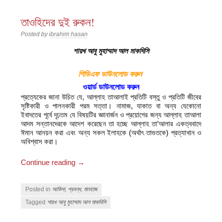
তাওহিদের দুই রুকন!
Posted by
ibrahim hasan
শায়খ আবু মুহাম্মাদ আল মাকদিসি
পিডিএফ ডাউনলোড করুন
ওয়ার্ড ডাউনলোড করুন
প্রত্যেকের জানা উচিত যে, আল্লাহ তাআলাই প্রতিটি বস্তু ও প্রতিটি জীবের
সৃষ্টিকারী ও পালনকারী পরম সত্তা। নামাজ, যাকাত বা অন্য যেকোনো
ইবাদতের পূর্বে দৃঢ়তম যে বিষয়টির জ্ঞানার্জন ও প্রয়োগের জন্য আল্লাহ তাআলা
আদম সন্তানদেরকে আদেশ করেছেন তা হচ্ছে আল্লাহ তা’আলার একত্ববাদে
ঈমান আনয়ন করা এবং অন্য সকল ইলাহকে (অর্থাৎ তাগুতকে) প্রত্যাখান ও
অবিশ্বাস করা।
Continue reading
→
Posted in
আকিদা
,
প্রবন্ধ
,
মানহাজ
Tagged
শায়খ আবু মুহাম্মাদ আল মাকদিসি