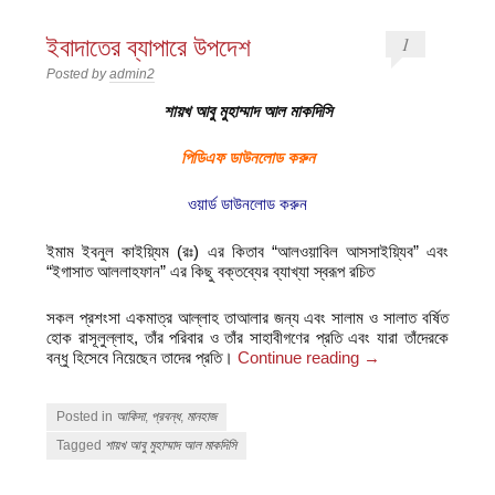
ইবাদাতের ব্যাপারে উপদেশ
1
Posted by
admin2
শায়খ আবু মুহাম্মাদ আল মাকদিসি
পিডিএফ ডাউনলোড করুন
ওয়ার্ড ডাউনলোড করুন
ইমাম ইবনুল কাইয়্যিম (রঃ) এর কিতাব “আলওয়াবিল আসসাইয়্যিব” এবং
“ইগাসাত আললাহফান” এর কিছু বক্তব্যের ব্যাখ্যা স্বরূপ রচিত
সকল প্রশংসা একমাত্র আল্লাহ তাআলার জন্য এবং সালাম ও সালাত বর্ষিত
হোক রাসূলুল্লাহ, তাঁর পরিবার ও তাঁর সাহাবীগণের প্রতি এবং যারা তাঁদেরকে
বন্ধু হিসেবে নিয়েছেন তাদের প্রতি।
Continue reading
→
Posted in
আকিদা
,
প্রবন্ধ
,
মানহাজ
Tagged
শায়খ আবু মুহাম্মাদ আল মাকদিসি