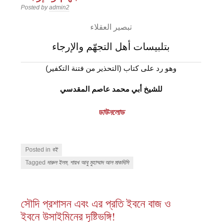
Posted by
admin2
تبصير العقلاء
بتلبيسات أهل التجهّم والإرجاء
وهو رد على كتاب (التحذير من فتنة التكفير)
للشيخ
أبي محمد عاصم المقدسي
ডাউনলোড
Posted in
বই
Tagged
দারুল ইলম
,
শায়খ আবু মুহাম্মাদ আল মাকদিসি
সৌদি প্রশাসন এবং এর প্রতি ইবনে বাজ ও
ইবনে উসাইমিনের দৃষ্টিভঙ্গি!