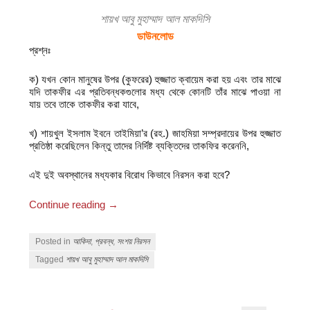
শায়খ আবু মুহাম্মাদ আল মাকদিসি
ডাউনলোড
প্রশ্নঃ
ক) যখন কোন মানুষের উপর (কুফরের) হুজ্জাত ক্বায়েম করা হয় এবং তার মাঝে
যদি তাকফীর এর প্রতিবন্ধকগুলোর মধ্য থেকে কোনটি তাঁর মাঝে পাওয়া না
যায় তবে তাকে তাকফীর করা যাবে,
খ) শায়খুল ইসলাম ইবনে তাইমিয়া’র (রহ.) জাহমিয়া সম্প্রদায়ের উপর হুজ্জাত
প্রতিষ্ঠা করেছিলেন কিন্তু তাদের নির্দিষ্ট ব্যক্তিদের তাকফির করেননি,
এই দুই অবস্থানের মধ্যকার বিরোধ কিভাবে নিরসন করা হবে?
Continue reading
→
Posted in
আকিদা
,
প্রবন্ধ
,
সংশয় নিরসন
Tagged
শায়খ আবু মুহাম্মাদ আল মাকদিসি