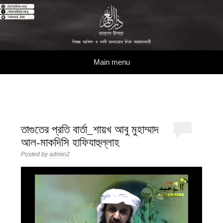
দারুল ইলম
বিশুদ্ধ আকিদা ও নববী মানহাজের দিকে আহ্বানকারী
Skip to content
Main menu
তাগুতের প্রতি বার্তা_শায়খ আবু মুহাম্মাদ
আল-মাকদিসি হাফিযাহুল্লাহ
Posted by
admin2