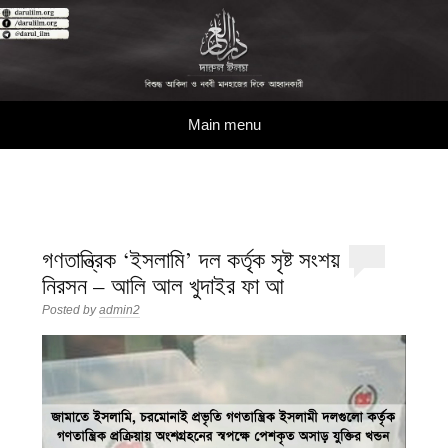
দারুল ইলম
বিশুদ্ধ আকিদা ও নববী মানহাজের দিকে আহ্বানকারী
Skip to content
Main menu
গণতান্ত্রিক ‘ইসলামি’ দল কর্তৃক সৃষ্ট সংশয়
নিরসন – আলি আল খুদাইর ফা আ
Posted by
admin2