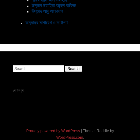
উস্তাদ ইয়াহিয়া আব্দুল হাফিজ
উস্তাদ আবু আনওয়ার
অন্যান্য মাশায়েখ ও দা’ঈগণ
Search
ফেইসবুক
Proudly powered by WordPress
|
Theme: Reddle by
WordPress.com
.