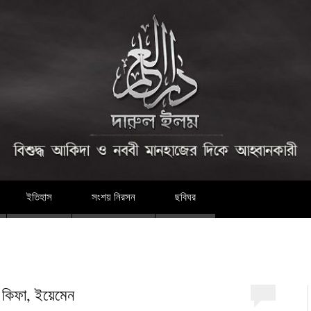
দারুল ইলম
ইতিহাস
সংশয় নিরসন
ছবিঘর
 কিফা, ইয়েমেন