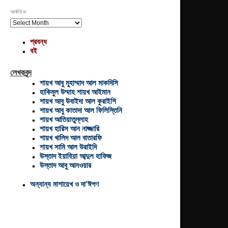
আর্কাইভ
আর্কাইভ
প্রবন্ধ
বই
লেখকবৃন্দ
শায়খ আবু মুহাম্মাদ আল মাকদিসি
হাকিমুল উম্মাহ শায়খ আইমান
শায়খ আবু উবাইদা আল কুরাইশি
শায়খ আবু কাতাদা আল ফিলিস্তিনি
শায়খ আতিয়াতুল্লাহ
শায়খ হারিস আন নাজ্জারি
শায়খ খালিদ আল বাতারফি
শায়খ সামি আল উরাইদি
উস্তাদ ইয়াহিয়া আব্দুল হাফিজ
উস্তাদ আবু আনওয়ার
অন্যান্য মাশায়েখ ও দা’ঈগণ