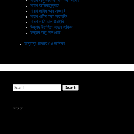
শায়খ আবু কাতাদা আল ফিলিস্তিনি
শায়খ আতিয়াতুল্লাহ
শায়খ হারিস আন নাজ্জারি
শায়খ খালিদ আল বাতারফি
শায়খ সামি আল উরাইদি
উস্তাদ ইয়াহিয়া আব্দুল হাফিজ
উস্তাদ আবু আনওয়ার
অন্যান্য মাশায়েখ ও দা’ঈগণ
Search
ফেইসবুক