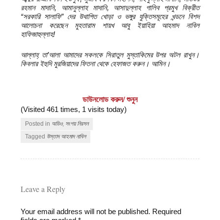
রহমান মাদানি, আমানুল্লাহ মাদানি, আসাদুল্লাহ গালিব প্রমুখ বিক্রীত
“সরকারি সালাফি” দের উথাপিত খোড়া ও ভঙ্গুর যুক্তিসমূহের খন্ডনে বিশদ
আলোচনা করেছেন মুহতারাম শায়খ আবু ইয়াহিয়া আহমাদ নাবিল
হাফিজাহুল্লাহ!
আল্লাহ্‌ তা’আলা আমাদের সকলকে সিরাতুল মুস্তাকিমের উপর অটল রাখুন।
কিবলার ইহুদি মুরজি
য়াদের ফিতনা থেকে হেফাজত করুন। আমিন।
ডাউনলোড করুন/ শুনুন
(Visited 461 times, 1 visits today)
Posted in
অডিও
,
সংশয় নিরসন
Tagged
উস্তাদ আহমাদ নাবিল
Leave a Reply
Your email address will not be published.
Required