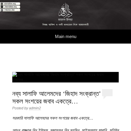
দারুল ইলম
বিশুদ্ধ আকিদা ও নববী মানহাজের দিকে আহ্বানকারী
Skip to content
Main menu
নব্য সালাফি আলেমদের ‘জিহাদ সংক্রান্ত’
সকল সংশয়ের জবাব একত্রে…
Posted by
admin2
সরকারি সালাফি আলেমদের সকল সংশয়ের জবাব একত্রে…
আব্দুর রাজ্জাক বিন ইউসুফ, মুজাফফর বিন মহসিন, সাইফুল্লাহ মাদানি, মতিউর