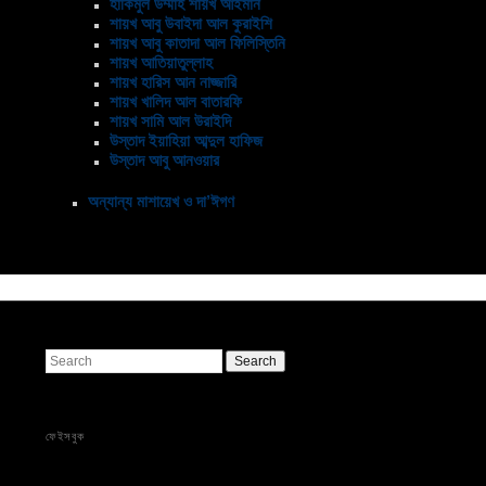
হাকিমুল উম্মাহ শায়খ আইমান
শায়খ আবু উবাইদা আল কুরাইশি
শায়খ আবু কাতাদা আল ফিলিস্তিনি
শায়খ আতিয়াতুল্লাহ
শায়খ হারিস আন নাজ্জারি
শায়খ খালিদ আল বাতারফি
শায়খ সামি আল উরাইদি
উস্তাদ ইয়াহিয়া আব্দুল হাফিজ
উস্তাদ আবু আনওয়ার
অন্যান্য মাশায়েখ ও দা’ঈগণ
Search
ফেইসবুক