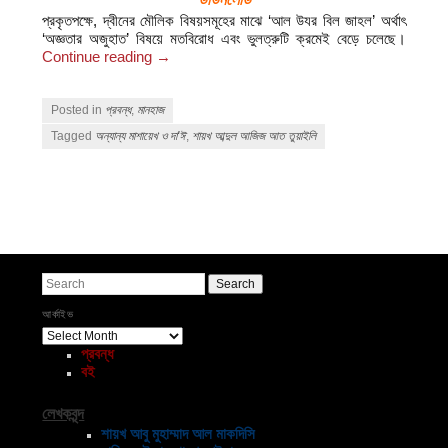
প্রকৃতপক্ষে, দ্বীনের মৌলিক বিষয়সমূহের মাঝে ‘আল উযর বিল জাহল’ অর্থাৎ
‘অজ্ঞতার অজুহাত’ বিষয়ে মতবিরোধ এবং ভুলত্রুটি ক্রমেই বেড়ে চলেছে।
Continue reading
→
Posted in
প্রবন্ধ
,
মানহাজ
Tagged
অন্যান্য মাশায়েখ ও দা'ঈ
,
শায়খ আব্দুল আজিজ আত তুয়াইলি
Post navigation
Search
আর্কাইভ
আর্কাইভ
প্রবন্ধ
বই
লেখকবৃন্দ
শায়খ আবু মুহাম্মাদ আল মাকদিসি