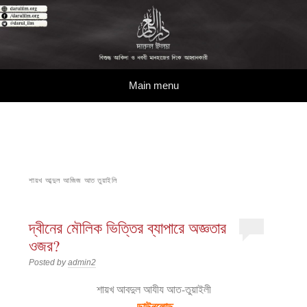
দারুল ইলম
বিশুদ্ধ আকিদা ও নববী মানহাজের দিকে আহ্বানকারী
Skip to content
Main menu
শায়খ আব্দুল আজিজ আত তুয়াইলি
দ্বীনের মৌলিক ভিত্তির ব্যাপারে অজ্ঞতার
ওজর?
Posted by
admin2
শায়খ আবদুল আযীয আত-তুয়াইলী
ডাউনলোড