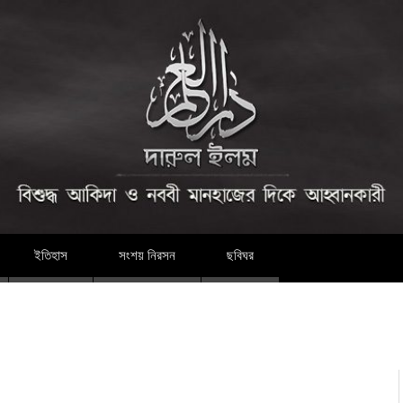
দারুল ইলম
ইতিহাস
সংশয় নিরসন
ছবিঘর