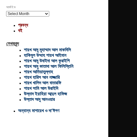
আর্কাইভ
আর্কাইভ
প্রবন্ধ
বই
লেখকবৃন্দ
শায়খ আবু মুহাম্মাদ আল মাকদিসি
হাকিমুল উম্মাহ শায়খ আইমান
শায়খ আবু উবাইদা আল কুরাইশি
শায়খ আবু কাতাদা আল ফিলিস্তিনি
শায়খ আতিয়াতুল্লাহ
শায়খ হারিস আন নাজ্জারি
শায়খ খালিদ আল বাতারফি
শায়খ সামি আল উরাইদি
উস্তাদ ইয়াহিয়া আব্দুল হাফিজ
উস্তাদ আবু আনওয়ার
অন্যান্য মাশায়েখ ও দা’ঈগণ