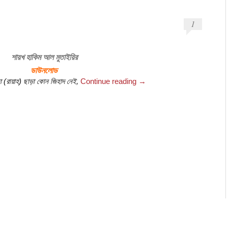
1
শায়খ হাকিম আল মুতাইয়ির
ডাউনলোড
া (রায়াহ) ছাড়া কোন
জিহাদ নেই,
Continue reading
→