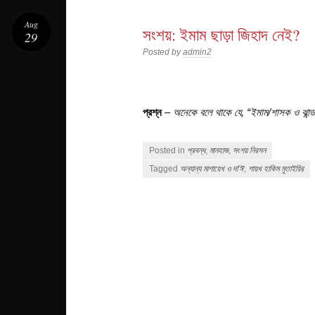
Aug
সংশয়: ইমাম ছাড়া জিহাদ নেই?
29
Posted by
admin2
প্রশ্ন
–
অনেকে বলে থাকে যে, “ইমাম/শাসক ও ঝান্ড
Posted in
প্রবন্ধ
,
মানহাজ
,
সংশয় নিরসন
Tagged
অন্যান্য মাশায়েখ ও দা'ঈ
,
শায়খ হাকিম মুতাইয়ির
Post navigation