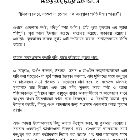
﴿أَبَدًا حَتَّىٰ تُؤْمِنُوا بِاللَّهِ وَحْدَهُ
…
﴾
“চিরকাল চলবে, যতক্ষণ না তোমরা এক আল্লাহর প্রতি ঈমান আনবে”।
এখানে একেবারে স্পষ্ট, পরিপূর্ণ স্পষ্ট বর্ণনা। তাই পুরো কুরআন এর দ্বারা
পরিপূর্ণ। সূরা আলে ইমরানে রয়েছে, মায়েদায় রয়েছে, বাকারায় রয়েছে।
এছাড়াও কুরআনের অনেক সূরায় এটা স্পষ্টভাবে রয়েছে, সর্বোত্তমভাবে বর্ণিত
হয়েছে।
তাহলে সারসংক্ষেপে কথাটি বলি
,
যাতে ভাইয়েরা বুঝতে পারে:
এ সত্তেও, অর্থাৎ দাসত্ব, ইসলাম, ঈমান ও তাওহিদ স্বত্তাগতভাবেই এটা
দাবি করা সত্তেও- যা পূর্বে আমরা উল্লেখ করলাম, এটা মুমিনদের সাথে বন্ধুত্ব
ও কাফেরদের সাথে শত্রুতা ও বিদ্বেষের দাবি করে- তা সত্তেও আল্লাহ
সুবহানাহু তার কিতাবে এবং তার নবীর সুন্নায় আরো স্পষ্ট ও আরো
পরিস্কারভাবে মুমিনদের সাথে বন্ধুত্ব রাখার আবশ্যকীয়তা ও কাফেরদের সাথে
বন্ধুত্ব রাখার নিষেধাজজ্ঞা বর্ণনা করে দিয়েছেন। এ বিষয়টিই আমরা পূর্বে
উল্লেখ করেছি, কিন্তু এখন আপনাদের জন্য সংক্ষেপে এককথায় বলার প্রয়াস
পেলাম।
এখন আমরা ইংশাআল্লাহ কিছু আয়াত উল্লেখ করব, যা কুরআনে এসেছে।
সবচেয়ে গুরুত্বপূর্ণ আয়াতগুলো উল্লেখ করব, যেগুলোতে কাফেরদের সাথে
বন্ধুত্ব করা থেকে কঠোরভাবে নিষেধ করা হয়েছে এবং যারা কাফেরদের সাথে
বন্ধুত্ব করে তাদের ব্যাপারে কঠিন হুকুম বর্ণনা করা হয়েছে। গুরুত্বপূর্ণ