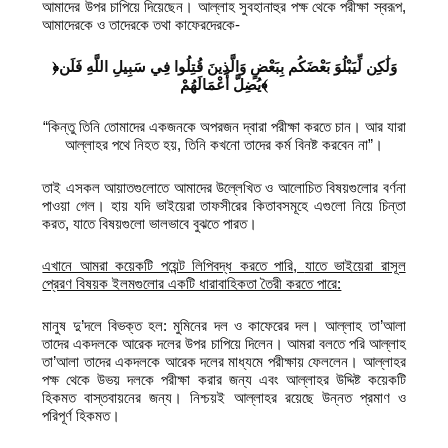
আমাদের উপর চাপিয়ে দিয়েছেন। আল্লাহ সুবহানাহুর পক্ষ থেকে পরীক্ষা স্বরূপ,
আমাদেরকে ও তাদেরকে তথা কাফেরদেরকে-
﴿وَلَٰكِن لِّيَبْلُوَ بَعْضَكُم بِبَعْضٍ وَالَّذِينَ قُتِلُوا فِي سَبِيلِ اللَّهِ فَلَن
يُضِلَّ أَعْمَالَهُمْ﴾
“কিন্তু তিনি তোমাদের একজনকে অপরজন দ্বারা পরীক্ষা করতে চান। আর যারা
আল্লাহর পথে নিহত হয়, তিনি কখনো তাদের কর্ম বিনষ্ট করবেন না”।
তাই এসকল আয়াতগুলোতে আমাদের উল্লেখিত ও আলোচিত বিষয়গুলোর বর্ণনা
পাওয়া গেল। হায় যদি ভাইয়েরা তাফসীরের কিতাবসমূহে এগুলো নিয়ে চিন্তা
করত, যাতে বিষয়গুলো ভালভাবে বুঝতে পারত।
এখানে আমরা কয়েকটি পয়েন্ট লিপিবদ্ধ করতে পারি
,
যাতে ভাইয়েরা রাসূল
প্রেরণ বিষয়ক ইলমগুলোর একটি ধারাবাহিকতা তৈরী করতে পারে:
মানুষ দু’দলে বিভক্ত হল: মুমিনের দল ও কাফেরের দল। আল্লাহ তা’আলা
তাদের একদলকে আরেক দলের উপর চাপিয়ে দিলেন। আমরা বলতে পরি আল্লাহ
তা’আলা তাদের একদলকে আরেক দলের মাধ্যমে পরীক্ষায় ফেললেন। আল্লাহর
পক্ষ থেকে উভয় দলকে পরীক্ষা করার জন্য এবং আল্লাহর উদ্দিষ্ট কয়েকটি
হিকমত বাস্তবায়নের জন্য। নিশ্চয়ই আল্লাহর রয়েছে উন্নত প্রমাণ ও
পরিপূর্ণ হিকমত।