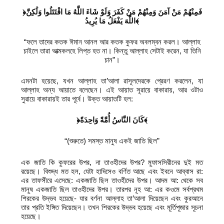
﴿فَمِنْهُمْ مَنْ آمَنَ وَمِنْهُمْ مَنْ كَفَرَ وَلَوْ شَاءَ اللَّهُ مَا اقْتَتَلُوا وَلَٰكِنَّ
اللَّهَ يَفْعَلُ مَا يُرِيدُ﴾
“ফলে তাদের কতক ঈমান আনল আর কতক কুফর অবলম্বন করল। আল্লাহ
চাইলে তারা আত্মকলহে লিপ্ত হত না। কিন্তু আল্লাহ সেটাই করেন, যা তিনি
চান”।
এমনটা হয়েছে, যখন আল্লাহ তা’আলা রাসূলদেরকে প্রেরণ করলেন, যা
আল্লাহ অন্য আয়াতে বলেছেন। এই আয়াত সূরায়ে বাকারায়, আর ওটাও
সুরায়ে বাকারায়ই তার পূর্বে। উক্ত আয়াতটি হল:
﴿كَانَ النَّاسُ أُمَّةً وَاحِدَةً﴾
“(শুরুতে) সমস্ত মানুষ একই জাতি ছিল”
এক জাতি কি কুফরের উপর, না তাওহীদের উপর? মুফাসসিরীনের দুই মত
রয়েছে। বিশুদ্ধ মত হল, যেটা হাদিসেও বর্ণিত আছে এবং ইবনে আব্বাস রা:
এর তাফসীরে এসেছে: একজাতি ছিল তাওহীদের উপর। আদম আ: থেকে সব
মানুষ একজাতি ছিল তাওহীদের উপর। তারপর নূহ আ: এর কওমে সর্বপ্রথম
শিরকের উদ্ভব হয়েছে- যার বর্ণনা আল্লাহ তা’আলা দিয়েছেন এবং কুরআনে
তার প্রতি ইঙ্গিত দিয়েছেন। তখন শিরকের উদ্ভব হয়েছে এবং মূর্তিপূজার সূচনা
হয়েছে।