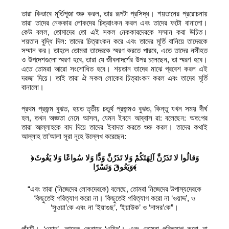
তারা কিভাবে মূর্তিপূজা শুরু করল, তার রূপটা প্রসিদ্ধ। শয়তানের প্ররোচনায়
তারা তাদের নেককার লোকদের চিত্রাংকন করল এবং তাদের ফটো বানালো।
কেউ বলল, তোমাদের তো এই সকল নেককারদেরকে সম্মান করা উচিত।
শয়তান বুদ্ধি দিল: তাদের চিত্রাংকন করে এবং তাদের মূর্তি বানিয়ে তাদেরকে
সম্মান কর। তাহলে তোমরা তাদেরকে স্মরণ করতে পারবে, এতে তাদের নসীহত
ও উপদেশগুলো স্মরণ হবে, তারা যে জীবনাদর্শের উপর চলেছেন, তা স্মরণ হবে।
এতে তোমরা আরো সংশোধিত হবে। শয়তান তাদের মাঝে প্রবেশ করল এই
দরজা দিয়ে। তাই তারা ঐ সকল লোকের চিত্রাংকন করল এবং তাদের মূর্তি
বানালো।
প্রথম প্রজন্ম বুঝত, হয়ত তৃতীয় চতুর্থ প্রজন্মও বুঝত, কিন্তু যখন সময় দীর্ঘ
হল, তখন অজ্ঞতা নেমে আসল, যেমন ইবনে আব্বাস রা: বলেছেন: অত:পর
তারা আল্লাহকে বাদ দিয়ে তাদের ইবাদত করতে শুরু করল। তাদের কথাই
আল্লাহ তা’আলা সূরা নূহে উল্লেখ করেছেন:
﴿وَقالُوا لا تَذَرُنَّ آلِهَتَكُمْ وَلا تَذَرُنَّ وَدًّا وَلا سُواعًا وَلا يَغُوثَ
وَيَعُوقَ وَنَسْرًا﴾
“এবং তারা (নিজেদের লোকদেরকে) বলেছে, তোমরা নিজেদের উপাস্যদেরকে
কিছুতেই পরিত্যাগ করো না। কিছুতেই পরিত্যাগ করো না ‘ওয়াদ্দ’, ও
‘সুওয়া’কে এবং না ‘ইয়াগুছ’, ‘ইয়াউক’ ও ‘নাসর’কে”।
পাঁচটি। ‘ওয়াদ’, আরেক কেরাতে ‘ওয়িদ’। এবং তোমরা পরিত্যাগ করো না