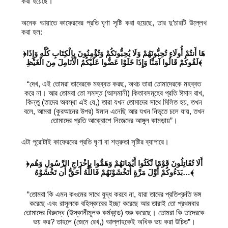
করা হয়েছে।
অনেক আয়াতে কাফেরদের প্রতি ঘৃণা সৃষ্টি করা হয়েছে, তার দু’চারটি উল্লেখ
করা হল:
﴿هَا أَنتُمْ أُولَاءِ تُحِبُّونَهُمْ وَلَا يُحِبُّونَكُمْ وَتُؤْمِنُونَ بِالْكِتَابِ كُلِّهِ وَإِذَا
لَقُوكُمْ قَالُوا آمَنَّا وَإِذَا خَلَوْا عَضُّوا عَلَيْكُمُ الْأَنَامِلَ مِنَ الْغَيْظِ﴾
“দেখ, এই তোমরা তাদেরকে মহব্বত করছ, অথচ তারা তোমাদেরকে মহব্বত
করে না। আর তোমরা তো সমস্ত (আসমানী) কিতাবসমূহের প্রতি ঈমান রাখ,
কিন্তু (তাদের অবস্থা এই যে,) তারা যখন তোমাদের সাথে মিলিত হয়, তখন
বলে, আমরা (কুরআনের উপর) ঈমান এনেছি আর যখন নিভৃতে চলে যায়, তখন
তোমাদের প্রতি আক্রোশে নিজেদের আঙ্গুল কামড়ায়”।
এটা পূরোটাই কাফেরদের প্রতি ঘৃণা বা শত্রুতা সৃষ্টির ব্যাপারে।
﴿أَلَا تُقَاتِلُونَ قَوْمًا نَّكَثُوا أَيْمَانَهُمْ وَهَمُّوا بِإِخْرَاجِ الرَّسُولِ وَهُم
بَدَءُوكُمْ أَوَّلَ مَرَّةٍ أَتَخْشَوْنَهُمْ فَاللَّهُ أَحَقُّ أَن تَخْشَوْهُ
…
﴾
“তোমরা কি এমন কওমের সাথে যুদ্ধ করবে না, যারা তাদের প্রতিশ্রুতি ভঙ্গ
করেছে এবং রাসূলকে বহিস্কারের ইচ্ছা করেছে আর তারাই তো প্রথমবার
তোমাদের বিরুদ্ধে (উস্কানীমূলক কর্মকান্ড) শুরু করেছে। তোমরা কি তাদেরকে
ভয় কর? তাহলে (জেনে রেখ,) আল্লাহকেই অধিক ভয় করা উচিত”।