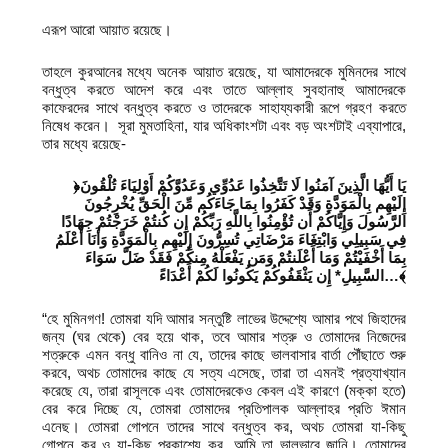
এরূপ আরো আয়াত রয়েছে।
তাহলে কুরআনের মধ্যে অনেক আয়াত রয়েছে, যা আমাদেরকে মুমিনদের সাথে
বন্ধুত্ব করতে আদেশ করে এবং তাতে আল্লাহ সুবহানাহু আমাদেরকে
কাফেরদের সাথে বন্ধুত্ব করতে ও তাদেরকে সাহায্যকারী রূপে গ্রহণ করতে
নিষেধ করেন। সূরা মুমতাহিনা, যার অধিকাংশটা এবং বড় অংশটাই এব্যাপারে,
তার মধ্যে রয়েছে-
﴿يَا أَيُّهَا الَّذِينَ آمَنُوا لَا تَتَّخِذُوا عَدُوِّي وَعَدُوَّكُمْ أَوْلِيَاءَ تُلْقُونَ
إِلَيْهِم بِالْمَوَدَّةِ وَقَدْ كَفَرُوا بِمَا جَاءَكُم مِّنَ الْحَقِّ يُخْرِجُونَ
الرَّسُولَ وَإِيَّاكُمْ أَن تُؤْمِنُوا بِاللَّهِ رَبِّكُمْ إِن كُنتُمْ خَرَجْتُمْ جِهَادًا
فِي سَبِيلِي وَابْتِغَاءَ مَرْضَاتِي تُسِرُّونَ إِلَيْهِم بِالْمَوَدَّةِ وَأَنَا أَعْلَمُ
بِمَا أَخْفَيْتُمْ وَمَا أَعْلَنتُمْ وَمَن يَفْعَلْهُ مِنكُمْ فَقَدْ ضَلَّ سَوَاءَ
السَّبِيلِ* إِن يَثْقَفُوكُمْ يَكُونُوا لَكُمْ أَعْدَاءً
…
﴾
“হে মুমিনগণ! তোমরা যদি আমার সন্তুষ্টি লাভের উদ্দেশ্যে আমার পথে জিহাদের
জন্য (ঘর থেকে) বের হয়ে থাক, তবে আমার শত্রু ও তোমাদের নিজেদের
শত্রুকে এমন বন্ধু বানিও না যে, তাদের কাছে ভালবাসার বার্তা পৌঁছাতে শুরু
করবে, অথচ তোমাদের কাছে যে সত্য এসেছে, তারা তা এমনই প্রত্যাখ্যান
করেছে যে, তারা রাসূলকে এবং তোমাদেরকেও কেবল এই কারণে (মক্কা হতে)
বের করে দিচ্ছে যে, তোমরা তোমাদের প্রতিপালক আল্লাহর প্রতি ঈমান
এনেছ। তোমরা গোপনে তাদের সাথে বন্ধুত্ব কর, অথচ তোমরা যা-কিছু
গোপনে কর ও যা-কিছু প্রকাশ্যে কর, আমি তা ভালভাবে জানি। তোমাদের