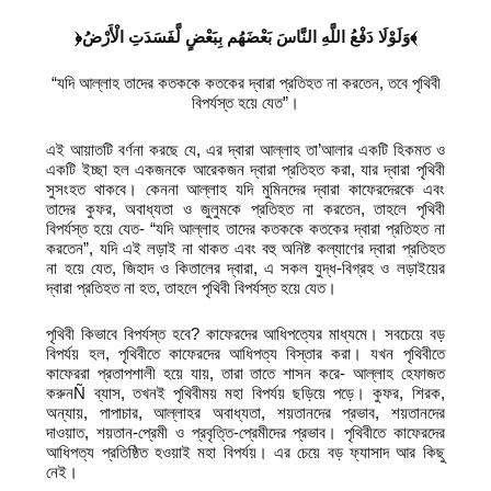
﴿وَلَوْلَا دَفْعُ اللَّهِ النَّاسَ بَعْضَهُم بِبَعْضٍ لَّفَسَدَتِ الْأَرْضُ﴾
“যদি আল্লাহ তাদের কতককে কতকের দ্বারা প্রতিহত না করতেন, তবে পৃথিবী
বিপর্যস্ত হয়ে যেত”।
এই আয়াতটি বর্ণনা করছে যে, এর দ্বারা আল্লাহ তা’আলার একটি হিকমত ও
একটি ইচ্ছা হল একজনকে আরেকজন দ্বারা প্রতিহত করা, যার দ্বারা পৃথিবী
সুসংহত থাকবে। কেননা আল্লাহ যদি মুমিনদের দ্বারা কাফেরদেরকে এবং
তাদের কুফর, অবাধ্যতা ও জুলুমকে প্রতিহত না করতেন, তাহলে পৃথিবী
বিপর্যস্ত হয়ে যেত- “যদি আল্লাহ তাদের কতককে কতকের দ্বারা প্রতিহত না
করতেন”, যদি এই লড়াই না থাকত এবং বহু অনিষ্ট কল্যাণের দ্বারা প্রতিহত
না হয়ে যেত, জিহাদ ও কিতালের দ্বারা, এ সকল যুদ্ধ-বিগ্রহ ও লড়াইয়ের
দ্বারা প্রতিহত না হত, তাহলে পৃথিবী বিপর্যস্ত হয়ে যেত।
পৃথিবী কিভাবে বিপর্যস্ত হবে? কাফেরদের আধিপত্যের মাধ্যমে। সবচেয়ে বড়
বিপর্যয় হল, পৃথিবীতে কাফেরদের আধিপত্য বিস্তার করা। যখন পৃথিবীতে
কাফেররা প্রতাপশালী হয়ে যায়, তারা তাতে শাসন করে- আল্লাহ হেফাজত
করুনÑ ব্যাস, তখনই পৃথিবীময় মহা বিপর্যয় ছড়িয়ে পড়ে। কুফর, শিরক,
অন্যায়, পাপাচার, আল্লাহর অবাধ্যতা, শয়তানদের প্রভাব, শয়তানদের
দাওয়াত, শয়তান-প্রেমী ও প্রবৃত্তি-প্রেমীদের প্রভাব। পৃথিবীতে কাফেরদের
আধিপত্য প্রতিষ্ঠিত হওয়াই মহা বিপর্যয়। এর চেয়ে বড় ফ্যাসাদ আর কিছু
নেই।