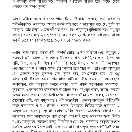
ও কাঠিন্য বজায় রাখতে হবে, শত্রুতা ও বিদ্বেষ রাখতে হবে, তাদের থেকে
থাকতে হবে সম্পূর্ণ মুক্ত।
আমরা এটাকে সংক্ষেপে বলতে পারি: ঈমান, ইসলাম, তাওহিদ তথা একক ও
শরীকহীনভাবে আল্লাহর দাসত্ব করাই দাবি করে ও আবশ্যক করে যে, মুমিনগণ
আল্লাহ, তার রাসূল ও তার দ্বীনের সাথে এবং অন্যান্য মুমিনদের সাথে বন্ধুত্ব
করবে। তাদের বন্ধু হবে মুমিনগণ। আর আল্লাহর শত্রু তথা কাফের ও তাদের
কুফরী থেকে সম্পর্কমুক্ত হবে, তাদের সাথে শত্রুতা করবে।
এখান থেকে আমরা বলতে পারি, সম্পর্ক জোড়া ও সম্পর্ক ছাড়া এবং বন্ধুত্ব ও
শত্রুতা এটা আল্লাহ তা’আলার ইবাদতের দাবি, তাওহিদের দাবি, ইসলামের
দাবি, ঈমানের দাবি। ঈমান এটা দাবি করে, ঈমানের জন্য এটা আবশ্যক
এক’শতে এক’শ। ঈমান থেকে এটা আলাদা হতে পারে না। তাই এটা অসম্ভব
যে, একজন মানুষ মুসলিম হবে, মুমিন হবে, তাওহীদবাদী হবে- যে শুধু
আল্লাহরই ইবাদত করবে, তার সাথে কাউকে শরীক করবে না, আল্লাহকে
ভালবাসবে, তার আনুগত্য করবে আবার একই সময়ে শয়তানকে ভালবাসবে,
কুফরীকে ও কাফেরদের ভালবাসবে বা তাদের সাথে বন্ধুত্ব করবে, তাদের নৈকট্য
অর্জন করবে, তাদের সাথে প্রশান্ত ও স্বস্তিময় জীবন যাপন করবে, যাতে কোন
পেরেশানী নেই, এটা সম্ভব নয়। এটা অকল্পনীয়। কেননা দাসত্বের ভিত্তিটিই
হচ্ছে ভালবাসার উপর। উলামাগণ বলেন: ইবাদতের ভিত্তি হচ্ছে ভালবাসা ও
আনুগত্যের মধ্যে। সুতরাং কোন আবিদ পরিপূর্ণ আল্লাহর ভালবাসা ও
আল্লাহর জন্য আনুগত্যকে সপে দেওয়া- যার দাবি হচ্ছে আল্লাহর জন্য বিনীত
হওয়া, আল্লাহর আদেশের জন্য নিবেদিত হওয়া এবং আল্লাহর অনুগত হওয়া-
ব্যতীত আল্লাহর ইবাদতকারী হতে পারে না। দাসত্বের প্রকৃত ভিত্তিই হচ্ছে
ভালবাসা ও বিনীত হওয়ার উপর। সুতরাং বান্দা এটা ব্যতীত আবিদ হতে পারবে