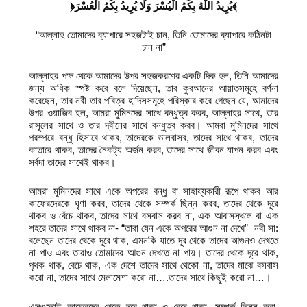
﴿يُرِيدُ اللَّهُ بِكُمُ الْيُسْرَ وَلَا يُرِيدُ بِكُمُ الْعُسْرَ﴾
“আল্লাহ তোমাদের ব্যাপারে সহজটাই চান, তিনি তোমাদের ব্যাপারে কঠিনটা
চান না”
আল্লাহর পক্ষ থেকে আমাদের উপর সহজকরণের একটি দিক হল, তিনি আমাদের
জন্য অধিক স্পষ্ট করে বলে দিয়েছেন, তার কুরআনের আয়াতসমূহে বর্ণনা
করেছেন, তার নবী তার পবিত্র হাদিসসমূহে পরিস্কার করে গেছেন যে, আমাদের
উপর ওয়াজিব হল, আমরা মুমিনদের সাথে বন্ধুত্ব করব, আল্লাহর সাথে, তার
রাসূলের সাথে ও তার দ্বীনের সাথে বন্ধুত্ব করব। আমরা মুমিনদের সাথে
পরস্পরে বন্ধু হিসাবে থাকব, তাদেরকে ভালবাসব, তাদের সাথে থাকব, তাদের
কাতারে থাকব, তাদের নৈকট্য অর্জন করব, তাদের সাথে জীবন যাপন করব এবং
সর্বদা তাদের সাথেই থাকব।
আমরা মুমিনদের সাথে একে অপরের বন্ধু বা সাহায্যকারী রূপে থাকব আর
কাফেরদেরকে ঘৃণা করব, তাদের থেকে সম্পর্ক ছিন্ন করব, তাদের থেকে দূরে
থাকব ও বেঁচে থাকব, তাদের সাথে বসবাস করব না, এক আবাসস্থলে বা এক
শহরে তাদের সাথে থাকব না- “তারা যেন একে অপরের আগুন না দেখে” নবী সা:
বলেছেন তাদের থেকে দূরে থাক, এমনকি যাতে দূর থেকে তাদের আগুনও দেখতে
না পাও এবং তারাও তোমাদের আগুন দেখতে না পায়। তাদের থেকে দূরে থাক,
পৃথক থাক, বেচে থাক, এক দেশে তাদের সাথে থেকো না, তাদের মাঝে বসবাস
করো না, তাদের সাথে মেলামেশা করো না….তাদের সাথে কিছুই করো না…।
এসগুলোই কাফেরদের থেকে দূরে থাকা ও বেচে থাকা, সম্পর্ক ছিন্ন করা,