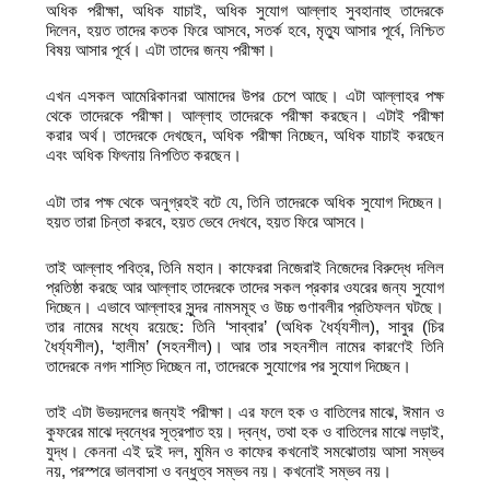
অধিক পরীক্ষা, অধিক যাচাই, অধিক সুযোগ আল্লাহ সুবহানাহু তাদেরকে
দিলেন, হয়ত তাদের কতক ফিরে আসবে, সতর্ক হবে, মৃত্যু আসার পূর্বে, নিশ্চিত
বিষয় আসার পূর্বে। এটা তাদের জন্য পরীক্ষা।
এখন এসকল আমেরিকানরা আমাদের উপর চেপে আছে। এটা আল্লাহর পক্ষ
থেকে তাদেরকে পরীক্ষা। আল্লাহ তাদেরকে পরীক্ষা করছেন। এটাই পরীক্ষা
করার অর্থ। তাদেরকে দেখছেন, অধিক পরীক্ষা নিচ্ছেন, অধিক যাচাই করছেন
এবং অধিক ফিৎনায় নিপতিত করছেন।
এটা তার পক্ষ থেকে অনুগ্রহই বটে যে, তিনি তাদেরকে অধিক সুযোগ দিচ্ছেন।
হয়ত তারা চিন্তা করবে, হয়ত ভেবে দেখবে, হয়ত ফিরে আসবে।
তাই আল্লাহ পবিত্র, তিনি মহান। কাফেররা নিজেরাই নিজেদের বিরুদ্ধে দলিল
প্রতিষ্ঠা করছে আর আল্লাহ তাদেরকে তাদের সকল প্রকার ওযরের জন্য সুযোগ
দিচ্ছেন। এভাবে আল্লাহর সুন্দর নামসমূহ ও উচ্চ গুণাবলীর প্রতিফলন ঘটছে।
তার নামের মধ্যে রয়েছে: তিনি ‘সাব্বার’ (অধিক ধৈর্য্যশীল), সাবুর (চির
ধৈর্য্যশীল), ‘হালীম’ (সহনশীল)। আর তার সহনশীল নামের কারণেই তিনি
তাদেরকে নগদ শাস্তি দিচ্ছেন না, তাদেরকে সুযোগের পর সুযোগ দিচ্ছেন।
তাই এটা উভয়দলের জন্যই পরীক্ষা। এর ফলে হক ও বাতিলের মাঝে, ঈমান ও
কুফরের মাঝে দ্বন্ধের সূত্রপাত হয়। দ্বন্ধ, তথা হক ও বাতিলের মাঝে লড়াই,
যুদ্ধ। কেননা এই দুই দল, মুমিন ও কাফের কখনোই সমঝোতায় আসা সম্ভব
নয়, পরস্পরে ভালবাসা ও বন্ধুত্ব সম্ভব নয়। কখনোই সম্ভব নয়।