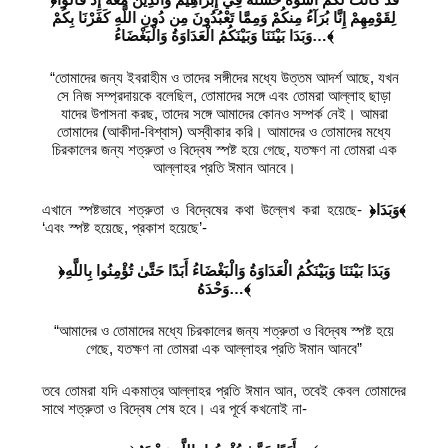
لِقَوْمِهِمْ إِنَّا بُرَآءُ مِنكُمْ وَمِمَّا تَعْبُدُونَ مِن دُونِ اللَّهِ كَفَرْنَا بِكُمْ
وَبَدَا بَيْنَنَا وَبَيْنَكُمُ الْعَدَاوَةُ وَالْبَغْضَاءُ
…
﴾
“তোমাদের জন্য ইবরাহীম ও তাদের সঙ্গীদের মধ্যে উত্তম আদর্শ আছে, যখন
সে নিজ সম্প্রদায়কে বলেছিল, তোমাদের সঙ্গে এবং তোমরা আল্লাহ ছাড়া
যাদের উপাসনা করছ, তাদের সঙ্গে আমাদের কোনও সম্পর্ক নেই। আমরা
তোমাদের (আকীদা-বিশ্বাস) অস্বীকার করি। আমাদের ও তোমাদের মধ্যে
চিরকালের জন্য শত্রুতা ও বিদ্বেষ স্পষ্ট হয়ে গেছে, যতক্ষণ না তোমরা এক
আল্লাহর প্রতি ঈমান আনবে।
এখানে স্পষ্টভাবে শত্রুতা ও বিদ্বেষের কথা উল্লেখ করা হয়েছে-
﴿وَبَدَا﴾
‘এবং স্পষ্ট হয়েছে, প্রকাশ হয়েছে’-
﴿وَبَدَا بَيْنَنَا وَبَيْنَكُمُ الْعَدَاوَةُ وَالْبَغْضَاءُ أَبَدًا حَتَّىٰ تُؤْمِنُوا بِاللَّهِ
وَحْدَهُ
…
﴾
“আমাদের ও তোমাদের মধ্যে চিরকালের জন্য শত্রুতা ও বিদ্বেষ স্পষ্ট হয়ে
গেছে, যতক্ষণ না তোমরা এক আল্লাহর প্রতি ঈমান আনবে”
তবে তোমরা যদি একমাত্র আল্লাহর প্রতি ঈমান আন, তবেই কেবল তোমাদের
সাথে শত্রুতা ও বিদ্বেষ শেষ হবে। এর পূর্বে কখনোই না-