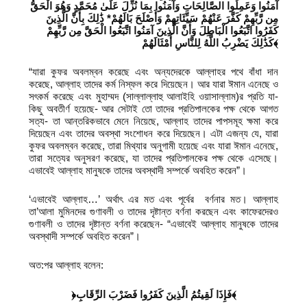
آمَنُوا وَعَمِلُوا الصَّالِحَاتِ وَآمَنُوا بِمَا نُزِّلَ عَلَىٰ مُحَمَّدٍ وَهُوَ الْحَقُّ
مِن رَّبِّهِمْ كَفَّرَ عَنْهُمْ سَيِّئَاتِهِمْ وَأَصْلَحَ بَالَهُمْ* ذَٰلِكَ بِأَنَّ الَّذِينَ
كَفَرُوا اتَّبَعُوا الْبَاطِلَ وَأَنَّ الَّذِينَ آمَنُوا اتَّبَعُوا الْحَقَّ مِن رَّبِّهِمْ
كَذَٰلِكَ يَضْرِبُ اللَّهُ لِلنَّاسِ أَمْثَالَهُمْ﴾
“যারা কুফর অবলম্বন করেছে এবং অন্যদেরকে আল্লাহর পথে বাঁধা দান
করেছে, আল্লাহ তাদের কর্ম নিস্ফল করে দিয়েছেন। আর যারা ঈমান এনেছে ও
সৎকর্ম করেছে এবং মুহাম্মদ (সাল্লাল্লাহু আলাইহি ওয়াসাল্লাম)র প্রতি যা-
কিছু অবতীর্ণ হয়েছে- আর সেটাই তো তাদের প্রতিপালকের পক্ষ থেকে আগত
সত্য- তা আন্তরিকভাবে মেনে নিয়েছে, আল্লাহ তাদের পাপসমূহ ক্ষমা করে
দিয়েছেন এবং তাদের অবস্থা সংশোধন করে দিয়েছেন। এটা এজন্য যে, যারা
কুফর অবলম্বন করেছে, তারা মিথ্যার অনুগামী হয়েছে এবং যারা ঈমান এনেছে,
তারা সত্যের অনুসরণ করেছে, যা তাদের প্রতিপালকের পক্ষ থেকে এসেছে।
এভাবেই আল্লাহ মানুষকে তাদের অবস্থাদী সম্পর্কে অবহিত করেন”।
‘এভাবেই আল্লাহ…’ অর্থাৎ এর মত এবং পূর্বের বর্ণনার মত। আল্লাহ
তা’আলা মুমিনদের গুণাবলী ও তাদের দৃষ্টান্ত বর্ণনা করছেন এবং কাফেরদেরও
গুণাবলী ও তাদের দৃষ্টান্ত বর্ণনা করেছেন- “এভাবেই আল্লাহ মানুষকে তাদের
অবস্থাদী সম্পর্কে অবহিত করেন”।
অত:পর আল্লাহ বলেন:
﴿فَإِذَا لَقِيتُمُ الَّذِينَ كَفَرُوا فَضَرْبَ الرِّقَابِ﴾