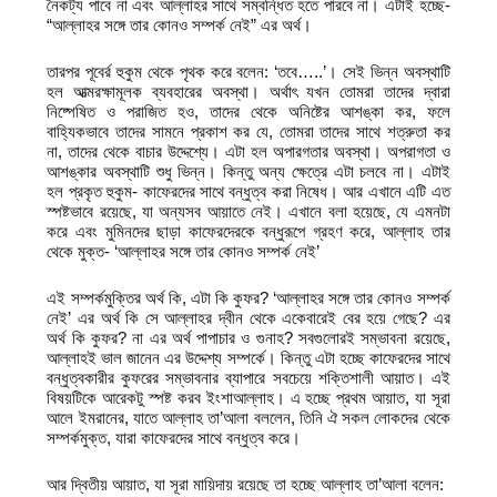
নৈকট্য পাবে না এবং আল্লাহর সাথে সম্বন্ধিত হতে পারবে না। এটাই হচ্ছে-
“আল্লাহর সঙ্গে তার কোনও সম্পর্ক নেই” এর অর্থ।
তারপর পূবের্র হুকুম থেকে পৃথক করে বলেন: ‘তবে…..’। সেই ভিন্ন অবস্থাটি
হল আত্মরক্ষামূলক ব্যবহারের অবস্থা। অর্থাৎ যখন তোমরা তাদের দ্বারা
নিষ্পেষিত ও পরাজিত হও, তাদের থেকে অনিষ্টের আশঙ্কা কর, ফলে
বাহ্যিকভাবে তাদের সামনে প্রকাশ কর যে, তোমরা তাদের সাথে শত্রুতা কর
না, তাদের থেকে বাচার উদ্দেশ্যে। এটা হল অপারগতার অবস্থা। অপরাগতা ও
আশঙ্কার অবস্থাটি শুধু ভিন্ন। কিন্তু অন্য ক্ষেত্রে এটা চলবে না। এটাই
হল প্রকৃত হুকুম- কাফেরদের সাথে বন্ধুত্ব করা নিষেধ। আর এখানে এটি এত
স্পষ্টভাবে রয়েছে, যা অন্যসব আয়াতে নেই। এখানে বলা হয়েছে, যে এমনটা
করে এবং মুমিনদের ছাড়া কাফেরদেরকে বন্ধুরূপে গ্রহণ করে, আল্লাহ তার
থেকে মুক্ত- ‘আল্লাহর সঙ্গে তার কোনও সম্পর্ক নেই’
এই সম্পর্কমুক্তির অর্থ কি, এটা কি কুফর? ‘আল্লাহর সঙ্গে তার কোনও সম্পর্ক
নেই’ এর অর্থ কি সে আল্লাহর দ্বীন থেকে একেবারেই বের হয়ে গেছে? এর
অর্থ কি কুফর? না এর অর্থ পাপাচার ও গুনাহ? সবগুলোরই সম্ভাবনা রয়েছে,
আল্লাহই ভাল জানেন এর উদ্দেশ্য সম্পর্কে। কিন্তু এটা হচ্ছে কাফেরদের সাথে
বন্ধুত্বকারীর কুফরের সম্ভাবনার ব্যাপারে সবচেয়ে শক্তিশালী আয়াত। এই
বিষয়টিকে আরেকটু স্পষ্ট করব ইংশাআল্লাহ। এ হচ্ছে প্রথম আয়াত, যা সূরা
আলে ইমরানের, যাতে আল্লাহ তা’আলা বললেন, তিনি ঐ সকল লোকদের থেকে
সম্পর্কমুক্ত, যারা কাফেরদের সাথে বন্ধুত্ব করে।
আর দ্বিতীয় আয়াত, যা সূরা মায়িদায় রয়েছে তা হচ্ছে আল্লাহ তা’আলা বলেন: