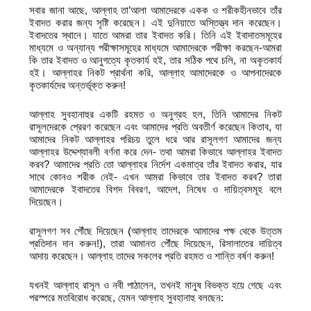
সবার জানা আছে, আল্লাহ তা’আলা আমাদেরকে একক ও শরীকহীনভাবে তাঁর
ইবাদত করার জন্য সৃষ্টি করেছেন। এই দুনিয়াতে অস্তিত্ত্ব দান করেছেন।
ইবাদতের স্থানে। যাতে আমরা তার ইবাদত করি। তিনি এই ইবাদাতসমূহের
মাধ্যমে ও অন্যান্য পরীক্ষাসমূহের মাধ্যমে আমাদেরকে পরীক্ষা করছেন-আমরা
কি তার ইবাদত ও আনুগত্যে কৃতকার্য হই, তার সঠিক পথে চলি, না অকৃতকার্য
হই। আল্লাহর নিকট প্রার্থনা করি, আল্লাহ আমাদেরকে ও আপনাদেরকে
কৃতকার্যদের অন্তর্ভূক্ত করুন!
আল্লাহ সুবহানাহুর একটি রহমত ও অনুগ্রহ হল, তিনি আমাদের নিকট
রাসূলদেরকে প্রেরণ করেছেন এবং আমাদের প্রতি অবতীর্ণ করেছেন কিতাব, যা
আমাদের নিকট আল্লাহর পরিচয় তুলে ধরে আর রাসূলগণ আমাদের জন্য
আল্লাহর উদ্দেশ্যাবলী বর্ণনা করে দেন- তথা আমরা কিভাবে আল্লাহর ইবাদত
করব? আমাদের প্রতি তো আল্লাহর নির্দেশ একমাত্র তাঁর ইবাদত করার, যার
সাথে কোনও শরীক নেই- এখন আমরা কিভাবে তার ইবাদত করব? তারা
আমাদেরকে ইবাদতের বিশদ বিবরণ, আদেশ, নিষেধ ও দায়িত্বসমূহ বলে
দিয়েছেন।
রাসূলগণ সব পৌঁছে দিয়েছেন (আল্লাহ তাদেরকে আমাদের পক্ষ থেকে উত্তম
প্রতিদান দান করুন!), তারা আমানত পৌঁছে দিয়েছেন, রিসালাতের দায়িত্ব
আদায় করেছেন। আল্লাহ তাদের সকলের প্রতি রহমত ও শান্তি বর্ষণ করুন!
যখনই আল্লাহ রাসূল ও নবী পাঠালেন, তখনই মানুষ বিভক্ত হয়ে গেছে এবং
পরস্পরে মতবিরোধ করেছে, যেমন আল্লাহ সুবহানাহু বলছেন: