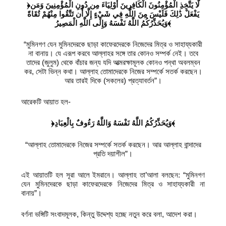
﴿لَّا يَتَّخِذِ الْمُؤْمِنُونَ الْكَافِرِينَ أَوْلِيَاءَ مِن دُونِ الْمُؤْمِنِينَ وَمَن
يَفْعَلْ ذَٰلِكَ فَلَيْسَ مِنَ اللَّهِ فِي شَيْءٍ إِلَّا أَن تَتَّقُوا مِنْهُمْ تُقَاةً
وَيُحَذِّرُكُمُ اللَّهُ نَفْسَهُ وَإِلَى اللَّهِ الْمَصِيرُ﴾
“মুমিনগণ যেন মুমিনদেরকে ছাড়া কাফেরদেরকে নিজেদের মিত্র ও সাহায্যকারী
না বানায়। যে এরূপ করবে আল্লাহর সঙ্গে তার কোনও সম্পর্ক নেই। তবে
তাদের (জুলুম) থেকে বাঁচার জন্য যদি আত্মরক্ষামূলক কোনও পন্থা অবলম্বন
কর, সেটা ভিন্ন কথা। আল্লাহ তোমাদেরকে নিজের সম্পর্কে সতর্ক করছেন।
আর তারই দিকে (সকলের) প্রত্যাবর্তন”।
আরেকটি আয়াত হল-
﴿وَيُحَذِّرُكُمُ اللَّهُ نَفْسَهُ وَاللَّهُ رَءُوفٌ بِالْعِبَادِ﴾
“আল্লাহ তোমাদেরকে নিজের সম্পর্কে সতর্ক করছেন। আর আল্লাহ বান্দাদের
প্রতি দয়াশীল”।
এই আয়াতটি হল সূরা আলে ইমরানে। আল্লাহ তা’আলা বলছেন: “মুমিনগণ
যেন মুমিনদেরকে ছাড়া কাফেরদেরকে নিজেদের মিত্র ও সাহায্যকারী না
বানায়”।
বর্ণনা ভঙ্গিটি সংবাদমূলক, কিন্তু উদ্দেশ্য হচ্ছে নতুন করে বলা, আদেশ করা।