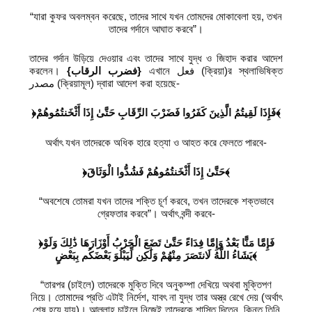
“যারা কুফর অবলম্বন করেছে, তাদের সাথে যখন তোমদের মোকাবেলা হয়, তখন
তাদের গর্দানে আঘাত করবে”।
তাদের গর্দান উড়িয়ে দেওয়ার এবং তাদের সাথে যুদ্ধ ও জিহাদ করার আদেশ
করলেন।
{فضرب الرقاب}
এখানে فعل (ক্রিয়া)র স্থলাভিষিক্ত
مصدر (ক্রিয়ামূল) দ্বারা আদেশ করা হয়েছে-
حَتَّىٰ إِذَا أَثْخَنتُمُوهُمْ﴾
﴿فَإِذَا لَقِيتُمُ الَّذِينَ كَفَرُوا فَضَرْبَ الرِّقَابِ
অর্থাৎ যখন তাদেরকে অধিক হারে হত্যা ও আহত করে ফেলতে পারবে-
إِذَا أَثْخَنتُمُوهُمْ فَشُدُّوا الْوَثَاقَ﴾
﴿حَتَّىٰ
“অবশেষে তোমরা যখন তাদের শক্তি চূর্ণ করবে, তখন তাদেরকে শক্তভাবে
গ্রেফতার করবে”। অর্থাৎ বন্দী করবে-
﴿فَإِمَّا مَنًّا بَعْدُ وَإِمَّا فِدَاءً حَتَّىٰ تَضَعَ الْحَرْبُ أَوْزَارَهَا ذَٰلِكَ وَلَوْ
يَشَاءُ اللَّهُ لَانتَصَرَ مِنْهُمْ وَلَٰكِن لِّيَبْلُوَ بَعْضَكُم بِبَعْضٍ﴾
“তারপর (চাইলে) তাদেরকে মুক্তি দিবে অনুকম্পা দেখিয়ে অথবা মুক্তিপণ
নিয়ে। তোমাদের প্রতি এটাই নির্দেশ, যাবৎ না যুদ্ধ তার অস্ত্র রেখে দেয় (অর্থাৎ
শেষ হয়ে যায়)। আল্লাহ চাইলে নিজেই তাদেরকে শাস্তি দিতেন, কিন্তু তিনি