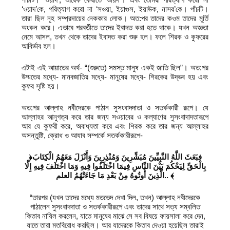
‘ওয়াদ’কে, পরিত্যাগ করো না ‘সওয়া, ইয়াগুস, ইয়াউক, নাসর’কে। পাঁচটি।
তারা ছিল নূহ সম্প্রদায়ের নেককার লোক। অত:পর তাদের কওম তাদের মূর্তি
অংকন করে। এভাবে পরবর্তীতে তাদের ইবাদত করা হতে থাকে। যখন অজ্ঞতা
নেমে আসল, তখন থেকে তাদের ইবাদত করা শুরু হল। ফলে শিরক ও কুফরের
আবির্ভাব হল।
এটাই এই আয়াতের অর্থ- “(শুরুতে) সমস্ত মানুষ একই জাতি ছিল”। অত:পর
উম্মতের মধ্যে- মানবজাতির মধ্যে- মানুষের মধ্যে- শিরকের উদ্ভব হয় এবং
কুফর সৃষ্টি হয়।
অত:পর আল্লাহ নবীদেরকে পাঠান সুসংবাদদাতা ও সতর্ককারী রূপে। যে
আল্লাহর আনুগত্য করে তার জন্য সওয়াবের ও কল্যাণের সুসংবাদাদতারূপে
আর যে কুফরী করে, অবাধ্যতা করে এবং শিরক করে তার জন্য আল্লাহর
অসন্তুষ্টি, ক্রোধ ও আযাব সম্পর্কে সতর্ককারীরূপে-
﴿فبَعَثَ اللَّهُ النَّبِيِّينَ مُبَشِّرِينَ وَمُنْذِرِينَ وَأَنْزَلَ مَعَهُمُ الْكِتَابَ
بِالْحَقِّ لِيَحْكُمَ بَيْنَ النَّاسِ فِيمَا اخْتَلَفُوا فِيهِ وَمَا اخْتَلَفَ فِيهِ إِلَّا
الَّذِينَ أُوتُوهُ مِنْ بَعْدِ مَا جَاءَتْهُمُ العلم
..
﴾
“তারপর (যখন তাদের মধ্যে মতভেদ দেখা দিল, তখন) আল্লাহ নবীদেরকে
পাঠালেন সুসংবাদদাতা ও সতর্ককারীরূপে এবং তাদের সাথে সত্য সম্বলিত
কিতাব নাযিল করলেন, যাতে মানুষের মাঝে সে সব বিষয়ে ফায়সালা করে দেন,
যাতে তারা মতবিরোধ করছিল। আর যাদেরকে কিতাব দেওয়া হয়েছিল তারাই