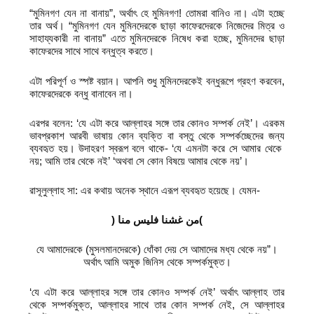
“মুমিনগণ যেন না বানায়”, অর্থাৎ হে মুমিনগণ! তোমরা বানিও না। এটা হচ্ছে
তার অর্থ। “মুমিনগণ যেন মুমিনদেরকে ছাড়া কাফেরদেরকে নিজেদের মিত্র ও
সাহায্যকারী না বানায়” এতে মুমিনদেরকে নিষেধ করা হচ্ছে, মুমিনদের ছাড়া
কাফেরদের সাথে সাথে বন্ধুত্ব করতে।
এটা পরিপূর্ণ ও স্পষ্ট বয়ান। আপনি শুধু মুমিনদেরকেই বন্ধুরূপে গ্রহণ করবেন,
কাফেরদেরকে বন্ধু বানাবেন না।
এরপর বলেন: ‘যে এটা করে আল্লাহর সঙ্গে তার কোনও সম্পর্ক নেই’। এরকম
ভাবপ্রকাশ আরবী ভাষায় কোন ব্যক্তি বা বস্তু থেকে সম্পর্কচ্ছেদের জন্য
ব্যবহৃত হয়। উদাহরণ স্বরূপ বলে থাকে- ‘যে এমনটা করে সে আমার থেকে
নয়; আমি তার থেকে নই’ ‘অথবা সে কোন বিষয়ে আমার থেকে নয়’।
রাসূলুল্লাহ সা: এর কথায় অনেক স্থানে এরূপ ব্যবহৃত হয়েছে। যেমন-
)
من غشنا فليس منا
(
যে আমাদেরকে (মুসলমানদেরকে) ধোঁকা দেয় সে আমাদের মধ্য থেকে নয়”।
অর্থাৎ আমি অমুক জিনিস থেকে সম্পর্কমুক্ত।
‘যে এটা করে আল্লাহর সঙ্গে তার কোনও সম্পর্ক নেই’ অর্থাৎ আল্লাহ তার
থেকে সম্পর্কমুক্ত, আল্লাহর সাথে তার কোন সম্পর্ক নেই, সে আল্লাহর