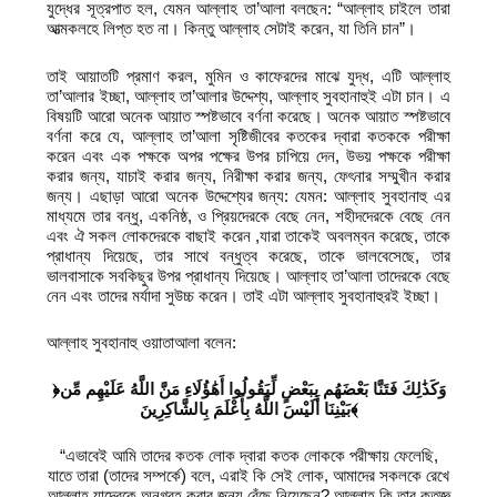
যুদ্ধের সূত্রপাত হল, যেমন আল্লাহ তা’আলা বলছেন: “আল্লাহ চাইলে তারা
আত্মকলহে লিপ্ত হত না। কিন্তু আল্লাহ সেটাই করেন, যা তিনি চান”।
তাই আয়াতটি প্রমাণ করল, মুমিন ও কাফেরদের মাঝে যুদ্ধ, এটি আল্লাহ
তা’আলার ইচ্ছা, আল্লাহ তা’আলার উদ্দেশ্য, আল্লাহ সুবহানাহুই এটা চান। এ
বিষয়টি আরো অনেক আয়াত স্পষ্টভাবে বর্ণনা করেছে। অনেক আয়াত স্পষ্টভাবে
বর্ণনা করে যে, আল্লাহ তা’আলা সৃষ্টিজীবের কতকের দ্বারা কতককে পরীক্ষা
করেন এবং এক পক্ষকে অপর পক্ষের উপর চাপিয়ে দেন, উভয় পক্ষকে পরীক্ষা
করার জন্য, যাচাই করার জন্য, নিরীক্ষা করার জন্য, ফেৎনার সম্মুখীন করার
জন্য। এছাড়া আরো অনেক উদ্দেশ্যের জন্য: যেমন: আল্লাহ সুবহানাহু এর
মাধ্যমে তার বন্ধু, একনিষ্ঠ, ও প্রিয়দেরকে বেছে নেন, শহীদদেরকে বেছে নেন
এবং ঐ সকল লোকদেরকে বাছাই করেন ,যারা তাকেই অবলম্বন করেছে, তাকে
প্রাধান্য দিয়েছে, তার সাথে বন্ধুত্ব করেছে, তাকে ভালবেসেছে, তার
ভালবাসাকে সবকিছুর উপর প্রাধান্য দিয়েছে। আল্লাহ তা’আলা তাদেরকে বেছে
নেন এবং তাদের মর্যাদা সুউচ্চ করেন। তাই এটা আল্লাহ সুবহানাহুরই ইচ্ছা।
আল্লাহ সুবহানাহু ওয়াতাআলা বলেন:
﴿وَكَذَٰلِكَ فَتَنَّا بَعْضَهُم بِبَعْضٍ لِّيَقُولُوا أَهَٰؤُلَاءِ مَنَّ اللَّهُ عَلَيْهِم مِّن
بَيْنِنَا أَلَيْسَ اللَّهُ بِأَعْلَمَ بِالشَّاكِرِينَ﴾
“এভাবেই আমি তাদের কতক লোক দ্বারা কতক লোককে পরীক্ষায় ফেলেছি,
যাতে তারা (তাদের সম্পর্কে) বলে, এরাই কি সেই লোক, আমাদের সকলকে রেখে
আল্লাহ যাদেরকে অনুগ্রহ করার জন্য বেঁছে নিয়েছেন? আল্লাহ কি তার কৃতজ্ঞ