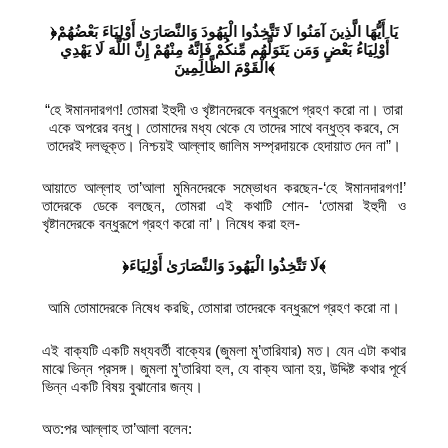
﴿يَا أَيُّهَا الَّذِينَ آمَنُوا لَا تَتَّخِذُوا الْيَهُودَ وَالنَّصَارَىٰ أَوْلِيَاءَ بَعْضُهُمْ
أَوْلِيَاءُ بَعْضٍ وَمَن يَتَوَلَّهُم مِّنكُمْ فَإِنَّهُ مِنْهُمْ إِنَّ اللَّهَ لَا يَهْدِي
الْقَوْمَ الظَّالِمِينَ﴾
“হে ঈমানদারগণ! তোমরা ইহুদী ও খৃষ্টানদেরকে বন্ধুরূপে গ্রহণ করো না। তারা
একে অপরের বন্ধু। তোমাদের মধ্য থেকে যে তাদের সাথে বন্ধুত্ব করবে, সে
তাদেরই দলভূক্ত। নিশ্চয়ই আল্লাহ জালিম সম্প্রদায়কে হেদায়াত দেন না”।
আয়াতে আল্লাহ তা’আলা মুমিনদেরকে সম্ভোধন করছেন-‘হে ঈমানদারগণ!’
তাদেরকে ডেকে বলছেন, তোমরা এই কথাটি শোন- ‘তোমরা ইহুদী ও
খৃষ্টানদেরকে বন্ধুরূপে গ্রহণ করো না’। নিষেধ করা হল-
﴿لَا تَتَّخِذُوا الْيَهُودَ وَالنَّصَارَىٰ أَوْلِيَاءَ﴾
আমি তোমাদেরকে নিষেধ করছি, তোমারা তাদেরকে বন্ধুরূপে গ্রহণ করো না।
এই বাক্যটি একটি মধ্যবর্তী বাক্যের (জুমলা মু’তারিযার) মত। যেন এটা কথার
মাঝে ভিন্ন প্রসঙ্গ। জুমলা মু’তারিযা হল, যে বাক্য আনা হয়, উদ্দিষ্ট কথার পূর্বে
ভিন্ন একটি বিষয় বুঝানোর জন্য।
অত:পর আল্লাহ তা’আলা বলেন: