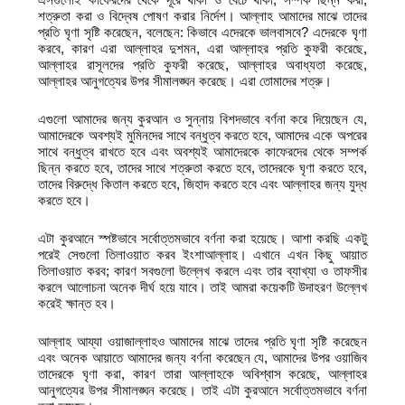
শত্রুতা করা ও বিদ্বেষ পোষণ করার নির্দেশ। আল্লাহ আমাদের মাঝে তাদের
প্রতি ঘৃণা সৃষ্টি করেছেন, বলেছেন: কিভাবে এদেরকে ভালবাসবে? এদেরকে ঘৃণা
করবে, কারণ এরা আল্লাহর দুশমন, এরা আল্লাহর প্রতি কুফরী করেছে,
আল্লাহর রাসূলদের প্রতি কুফরী করেছে, আল্লাহর অবাধ্যতা করেছে,
আল্লাহর আনুগত্যের উপর সীমালঙ্ঘন করেছে। এরা তোমাদের শত্রু।
এগুলো আমাদের জন্য কুরআন ও সুন্নায় বিশদভাবে বর্ণনা করে দিয়েছেন যে,
আমাদেরকে অবশ্যই মুমিনদের সাথে বন্ধুত্ব করতে হবে, আমাদের একে অপরের
সাথে বন্ধুত্ব রাখতে হবে এবং অবশ্যই আমাদেরকে কাফেরদের থেকে সম্পর্ক
ছিন্ন করতে হবে, তাদের সাথে শত্রুতা করতে হবে, তাদেরকে ঘৃণা করতে হবে,
তাদের বিরুদ্ধে কিতাল করতে হবে, জিহাদ করতে হবে এবং আল্লাহর জন্য যুদ্ধ
করতে হবে।
এটা কুরআনে স্পষ্টভাবে সর্বোত্তমভাবে বর্ণনা করা হয়েছে। আশা করছি একটু
পরেই সেগুলো তিলাওয়াত করব ইংশাআল্লাহ। এখানে এখন কিছু আয়াত
তিলাওয়াত করব; কারণ সবগুলো উল্লেখ করলে এবং তার ব্যাখ্যা ও তাফসীর
করলে আলোচনা অনেক দীর্ঘ হয়ে যাবে। তাই আমরা কয়েকটি উদাহরণ উল্লেখ
করেই ক্ষান্ত হব।
আল্লাহ আয্যা ওয়াজাল্লাহও আমাদের মাঝে তাদের প্রতি ঘৃণা সৃষ্টি করেছেন
এবং অনেক আয়াতে আমাদের জন্য বর্ণনা করেছেন যে, আমাদের উপর ওয়াজিব
তাদেরকে ঘৃণা করা, কারণ তারা আল্লাহকে অবিশ্বাস করেছে, আল্লাহর
আনুগত্যের উপর সীমালঙ্ঘন করেছে। তাই এটা কুরআনে সর্বোত্তমভাবে বর্ণনা