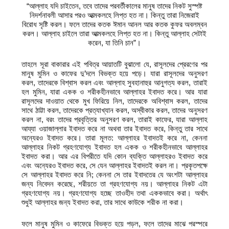
“আল্লাহ যদি চাইতেন, তবে তাদের পরবর্তীকালের মানুষ তাদের নিকট সুস্পষ্ট
নিদর্শনাবলী আসার পরও আত্মকলহে লিপ্ত হত না। কিন্তু তারা নিজেরাই
বিরোধ সৃষ্টি করল। ফলে তাদের কতক ঈমান আনল আর কতক কুফর অবলম্বন
করল। আল্লাহ চাইলে তারা আত্মকলহে লিপ্ত হত না। কিন্তু আল্লাহ সেটাই
করেন, যা তিনি চান”।
তাহলে সূরা বাকারার এই পবিত্র আয়াতটি বুঝালো যে, রাসূলদের প্রেরণের পর
মানুষ মুমিন ও কাফের দু’দলে বিভক্ত হয়ে পড়ে। যারা রাসূলদের অনুসরণ
করল, তাদেরকে বিশ্বাস করল এবং আল্লাহ সুবহানাহুর আনুগত্য করল, তারাই
হল মুমিন, যারা একক ও শরীকহীনভাবে আল্লাহর ইবাদত করে। আর যারা
রাসূলদের দাওয়াত থেকে মুখ ফিরিয়ে নিল, তাদেরকে অবিশ্বাস করল, তাদের
সাথে ঠাট্টা করল, তাদেরকে প্রত্যাখ্যান করল, অস্বীকার করল, তাদের অনুসরণ
করল না, বরং তাদের প্রবৃত্তির অনুসরণ করল, তারাই কাফের, যারা আল্লাহ
আয্যা ওয়াজাল্লার ইবাদত করে না অথবা তার ইবাদত করে, কিন্তু তার সাথে
অন্যেরও ইবাদত করে। তারা মূলত: আল্লাহর ইবাদতই করে না, কেননা
আল্লাহর নিকট গ্রহণযোগ্য ইবাদত হল একক ও শরীকহীনভাবে আল্লাহর
ইবাদত করা। আর এর বিপরীতে যদি কোন ব্যক্তি আল্লাহরও ইবাদত করে
এবং অন্যেরও ইবাদত করে, সে যেন আল্লাহর ইবাদতই করল না। প্রকৃতপক্ষে
সে আল্লাহর ইবাদত করে নি; কেননা সে তার ইবাদতের যে অংশটা আল্লাহর
জন্য নিবেদন করেছে, শরীয়তে তা গ্রহণযোগ্য নয়। আল্লাহর নিকট এটা
গ্রহণযোগ্য নয়। গ্রহণযোগ্য হচ্ছে তাওহীদ তথা এককভাবে করা। অর্থাৎ
শুধুই আল্লাহর জন্য ইবাদত করা, তার সাথে কাউকে শরীক না করা।
ফলে মানুষ মুমিন ও কাফেরে বিভক্ত হয়ে পড়ল, ফলে তাদের মাঝে পরস্পরে