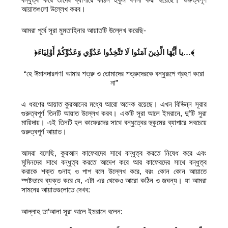
আয়াতগুলো উল্লেখ করব।
আমরা পূর্বে সূরা মুমতাহিনার আয়াতটি উল্লেখ করেছি-
﴿يا أَيُّهَا الَّذِينَ آمَنُوا لَا تَتَّخِذُوا عَدُوِّي وَعَدُوَّكُمْ أَوْلِيَاءَ
…
﴾
“হে ঈমানদারগণ! আমার শত্রু ও তোমাদের শত্রুদেরকে বন্ধুরূপে গ্রহণ করো
না”
এ ধরণের আয়াত কুরআনের মধ্যে আরো অনেক রয়েছে। এখন বিভিন্ন সূরার
গুরুত্বপূর্ণ তিনটি আয়াত উল্লেখ করব। একটি সূরা আলে ইমরানে, দু’টি সুরা
মায়িদায়। এই তিনটি হল কাফেরদের সাথে বন্ধুত্বের হুকুমের ব্যাপারে সবচেয়ে
গুরুত্বপূর্ণ আয়াত।
আমরা বলেছি, কুরআন কাফেরদের সাথে বন্ধুত্ব করতে নিষেধ করে এবং
মুমিনদের সাথে বন্ধুত্ব করতে আদেশ করে আর কাফেরদের সাথে বন্ধুত্ব
করাকে শক্ত গুনাহ ও পাপ বলে উল্লেখ করে, বরং কোন কোন আয়াতে
স্পষ্টভাবে ব্যক্ত করে যে, এটা এর থেকেও আরো কঠিন ও জঘন্য। যা আমরা
সামনের আয়াতগুলোতে দেখব:
আল্লাহ তা’আলা সূরা আলে ইমরানে বলেন: