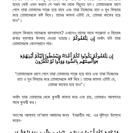
মধ্যে কেউ এমন করলে সে সরল পথ থেকে বিচ্যুত হল। তোমাদেরকে ভাগে
পেলে তারা তোমাদের শত্রু হয়ে যাবে এবং তারা নিজেদের হাত ও মুখ বিস্তার
করে তোমাদেরকে কষ্ট দিবে। তাদের কামনা এটাই যে, তোমরা কাফের হয়ে
যাও”।
তাহলে কিভাবে তাদেরকে ভালবাসবে? এখানেও তাদের সাথে শত্রুতা ও বিদ্বেষ
রাখার ব্যাপারে উৎসাহ দেওয়া হয়েছে।
إِن يَثْقَفُوكُمْ
অর্থাৎ যদি তারা
তোমাদেরকে কোনস্থানে পায়-
﴿إِن يَثْقَفُوكُمْ يَكُونُوا لَكُمْ أَعْدَاءً وَيَبْسُطُوا إِلَيْكُمْ أَيْدِيَهُمْ
وَأَلْسِنَتَهُم بِالسُّوءِ وَوَدُّوا لَوْ تَكْفُرُونَ﴾
“তোমাদেরকে ভাগে পেলে তারা তোমাদের শত্রু হয়ে যাবে এবং তারা নিজেদের
হাত ও মুখ বিস্তার করে তোমাদেরকে কষ্ট দিবে। তাদের কামনা এটাই যে,
তোমরা কাফের হয়ে যাও”।
অর্থাৎ তারা তোমাদের থেকে কুফরী কামনা করে এবং চায়, তোমরাও আল্লাহর
সাথে কুফরী কর।
অত:পর আল্লাহ তা’আলা আমাদের জন্য ইবরাহীম আ: এর দৃষ্টান্ত উল্লেখ
করেন-
﴿قَدْ كَانَتْ لَكُمْ أُسْوَةٌ حَسَنَةٌ فِي إِبْرَاهِيمَ وَالَّذِينَ مَعَهُ إِذْ قَالُوا