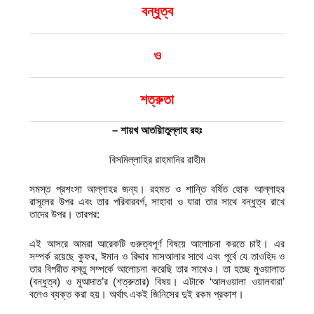
বন্ধুত্ব
ও
শত্রুতা
–
শায়খ আতয়িাতুল্লাহ রহঃ
বিসমিল্লাহির রাহমানির রাহীম
সমস্ত প্রশংসা আল্লাহর জন্য। রহমত ও শান্তি বর্ষিত হোক আল্লাহর
রাসূলের উপর এবং তার পরিবারবর্গ, সাহাবা ও যারা তার সাথে বন্ধুত্ব রাখে
তাদের উপর। তারপর:
এই আসরে আমরা আরেকটি গুরুত্বপূর্ণ বিষয়ে আলোচনা করতে চাই। এর
সম্পর্ক রয়েছে কুফর, ঈমান ও রিদ্দার মাসআলার সাথে এবং পূর্বে যে তাওহিদ ও
তার বিপরীত বস্তু সম্পর্কে আলোচনা করেছি তার সাথেও। তা হচ্ছে মুওয়ালাত
(বন্ধুত্ব) ও মুআদাত’র (শত্রুতার) বিষয়। এটাকে ‘আলওয়ালা ওয়ালবারা’
বলেও ব্যক্ত করা হয়। অর্থাৎ একই জিনিসের দুই রকম প্রকাশ।