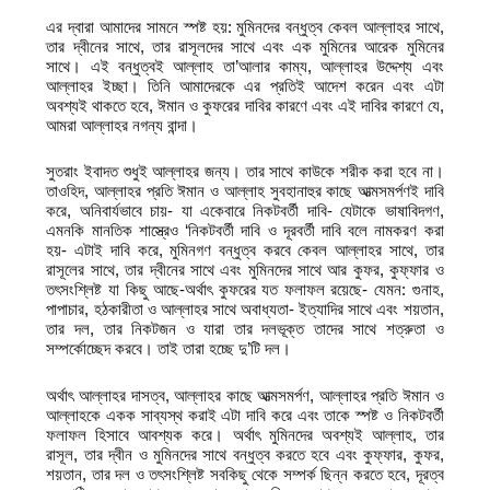
এর দ্বারা আমাদের সামনে স্পষ্ট হয়: মুমিনদের বন্ধুত্ব কেবল আল্লাহর সাথে,
তার দ্বীনের সাথে, তার রাসূলদের সাথে এবং এক মুমিনের আরেক মুমিনের
সাথে। এই বন্ধুত্বই আল্লাহ তা’আলার কাম্য, আল্লাহর উদ্দেশ্য এবং
আল্লাহর ইচ্ছা। তিনি আমাদেরকে এর প্রতিই আদেশ করেন এবং এটা
অবশ্যই থাকতে হবে, ঈমান ও কুফরের দাবির কারণে এবং এই দাবির কারণে যে,
আমরা আল্লাহর নগন্য বান্দা।
সুতরাং ইবাদত শুধুই আল্লাহর জন্য। তার সাথে কাউকে শরীক করা হবে না।
তাওহিদ, আল্লাহর প্রতি ঈমান ও আল্লাহ সুবহানাহুর কাছে আত্মসমর্পণই দাবি
করে, অনিবার্যভাবে চায়- যা একেবারে নিকটবর্তী দাবি- যেটাকে ভাষাবিদগণ,
এমনকি মানতিক শাস্ত্রেও ‘নিকটবর্তী দাবি ও দূরবর্তী দাবি বলে নামকরণ করা
হয়- এটাই দাবি করে, মুমিনগণ বন্ধুত্ব করবে কেবল আল্লাহর সাথে, তার
রাসূলের সাথে, তার দ্বীনের সাথে এবং মুমিনদের সাথে আর কুফর, কুফ্ফার ও
তৎসংশ্লিষ্ট যা কিছু আছে-অর্থাৎ কুফরের যত ফলাফল রয়েছে- যেমন: গুনাহ,
পাপাচার, হঠকারীতা ও আল্লাহর সাথে অবাধ্যতা- ইত্যাদির সাথে এবং শয়তান,
তার দল, তার নিকটজন ও যারা তার দলভূক্ত তাদের সাথে শত্রুতা ও
সম্পর্কোচ্ছেদ করবে। তাই তারা হচ্ছে দু’টি দল।
অর্থাৎ আল্লাহর দাসত্ব, আল্লাহর কাছে আত্মসমর্পণ, আল্লাহর প্রতি ঈমান ও
আল্লাহকে একক সাব্যস্থ করাই এটা দাবি করে এবং তাকে স্পষ্ট ও নিকটবর্তী
ফলাফল হিসাবে আবশ্যক করে। অর্থাৎ মুমিনদের অবশ্যই আল্লাহ, তার
রাসূল, তার দ্বীন ও মুমিনদের সাথে বন্ধুত্ব করতে হবে এবং কুফ্ফার, কুফর,
শয়তান, তার দল ও তৎসংশ্লিষ্ট সবকিছু থেকে সম্পর্ক ছিন্ন করতে হবে, দূরত্ব