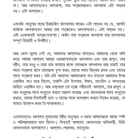
না। আর আল্লাহকেও ভালবাসা, তার শত্রুদেরকেও ভালবাসা এটা সম্ভব
নয়। এটা অসম্ভব।
এমনকি মানুষের মাঝে চিরাচরিত ভালবাসার মাঝেও এটা সম্ভব নয় যে, আপনি
কাউকে ভালবাসবেন আবার তার শত্রুকেও ভালবাসবেন। এটা সম্ভব নয়।
এটা একেবারেই অগ্রহণযোগ্য। অর্থাৎ তার শত্রুকে ভালবাসা তার ভালবাসার
সম্পূর্ণ বিরোধী ও বিপরীত।
আর কোন সন্দেহ নেই যে, আমাদের আল্লাহর দাসত্বও আমাদের থেকে দাবি
করে: আমরা আল্লাহ আয্যা ওয়াজাল্লাহকে ভালবাসব এবং তার রাসূল, তার
দ্বীন, তার বন্ধু ও যারা তার কাতারে থাকে তাদেরকে ভালবাসব আর যারাই তার
সাথে শত্রুতা রাখে তাদেরকে ঘৃণা করব, তাদের সাথে বিদ্বেষ রাখব এবং তাদের
সাথে শত্রুতা করব। যদি এটা আল্লাহ আমাদেরকে নাও বলতেন আমাদের উপর
ওয়াজিব নাও করে দিতেন, তথাপি এটা ইসলাম, ঈমান, তাওহিদ ও দাসত্বের
দাবিতে ওয়াজিব হত। আর বস্তবতা তো হচ্ছে শরীয়তই আল্লাহ, তার রাসূল ও
তার বন্ধুদের সাথে বন্ধুত্ব করতে আদেশ করেছে এবং কাফেরদের সাথে বন্ধুত্ব
করতে, তাদের নিকটবর্তী হতে ও তাদের সাথে অবস্থান করতে নিষেধ করেছে, যা
সামনে উল্লেখ করব ইংশাআল্লাহ।
এতদসত্তেও আল্লাহ সুবহানাহু স্বীয় অনুগ্রহ ও দয়ায় আমাদেরকে আরো স্পষ্ট
ও পরিস্কারভাবে বলে দিলেন। নিশ্চয়ই আল্লাহ কোমলতার অধিকারী, তিনি
কোমলতাকে ভালবাসেন। আল্লাহ প্রেমময়, মহানুভব-