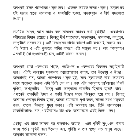
অবশ্যই দু’দল পরস্পরের শত্রু হবে। একদল আরেক দলের শত্রু। সম্ভব নয়
দুই দলের মাঝে ভালবাসা ও সম্প্রীতি হওয়া, সহবস্থান ও দীর্ঘ সমঝোতা
হওয়া।
সাময়িক সন্ধি, আমি সন্ধি বলে সাময়িক সন্ধির কথা বুঝাইনি। এব্যাপারে
শরীয়তের বিধান রয়েছে। কিন্তু দীর্ঘ সমঝোতা, সহবস্থান, ভালবাসা, বন্ধুত্ব,
সম্প্রীতি সম্ভব নয়। এই বিভক্তির দাবির কারণে এটা কখনোই সম্ভব নয়।
এই ঈমান ও এই কুফরের দাবির কারণে এটা সম্ভব নয়। আর আল্লাহও
এমনটাই (না হওয়াকেই) চান, এটাই আদেশ করেন।
অবশ্যই তারা পরস্পরের শত্রু, প্রতিপক্ষ ও পরস্পরের বিরুদ্ধে লড়াইকারী
হবে। এটাই আল্লাহ সুবহানাহু ওয়াতাআলার কাম্য, তার উদ্দেশ্য ও ইচ্ছা।
আল্লাহই চান, আমরা পরস্পরের শত্রু হই, তবে স্বভাবতই তারা আমাদের
সাথে শত্রুতা করুক এটা তিনি চান না। বরং এটা আল্লাহ তা’আলার নিকট
ঘৃণিত, অপছন্দনীয়। কিন্তু এটা আল্লাহর তাকদীর হিসাবে হয়েই যাবে।
এখানেই তাকদিরী ইচ্ছা ও শরয়ী ইচ্ছার মাঝে ভিন্নতা হয়ে যায়। কিন্তু
আমাদের ক্ষেত্রে বিধান হচ্ছে, আমরা তাদেরকে ঘৃণা করব, তাদের সাথে শত্রুতা
করব, তাদের বিরুদ্ধে যুদ্ধ করব। এটা আল্লাহ চান, তিনি ভালবাসেন।
তাকদিরীভাবেও চান, শরয়ীভাবেও চান এবং আমাদেরকে এরই নির্দেশ দেন।
এছাড়া এর মাঝে অনেক বড় কল্যাণও রয়েছে। এটা পৃথিবী সুশৃংখল থাকার
জন্য শর্ত। পৃথিবী বলে উদ্দেশ্য হল, পৃথিবী ও তার মধ্যে যত মানুষ আছে।
আল্লাহ তা’আলা বলেন: