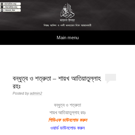
দারুল ইলম
বিশুদ্ধ আকিদা ও নববী মানহাজের দিকে আহ্বানকারী
Skip to content
Main menu
বন্ধুত্ব ও শত্রুতা – শায়খ আতিয়াতুল্লাহ
রহঃ
Posted by
admin2
বন্ধুত্ব ও শত্রুতা
শায়খ আতিয়াতুল্লাহ রহঃ
পিডিএফ ডাউনলোড করুন
ওয়ার্ড ডাউনলোড করুন