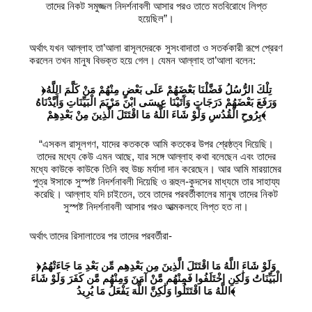
তাদের নিকট সমুজ্জল নিদর্শনাবলী আসার পরও তাতে মতবিরোধে লিপ্ত
হয়েছিল”।
অর্থাৎ যখন আল্লাহ তা’আলা রাসূলদেরকে সুসংবাদাতা ও সতর্ককারী রূপে প্রেরণ
করলেন তখন মানুষ বিভক্ত হয়ে গেল। যেমন আল্লাহ তা’আলা বলেন:
﴿تِلْكَ الرُّسُلُ فَضَّلْنَا بَعْضَهُمْ عَلَى بَعْضٍ مِنْهُمْ مَنْ كَلَّمَ اللَّهُ
وَرَفَعَ بَعْضَهُمْ دَرَجَاتٍ وَآَتَيْنَا عِيسَى ابْنَ مَرْيَمَ الْبَيِّنَاتِ وَأَيَّدْنَاهُ
بِرُوحِ الْقُدُسِ وَلَوْ شَاءَ اللَّهُ مَا اقْتَتَلَ الَّذِينَ مِنْ بَعْدِهِمْ﴾
“এসকল রাসূলগণ, যাদের কতককে আমি কতকের উপর শ্রেষ্ঠত্ব দিয়েছি।
তাদের মধ্যে কেউ এমন আছে, যার সঙ্গে আল্লাহ কথা বলেছেন এবং তাদের
মধ্যে কাউকে কাউকে তিনি বহু উচ্চ মর্যাদা দান করেছেন। আর আমি মারয়ামের
পুত্র ঈসাকে সুস্পষ্ট নিদর্শনাবলী দিয়েছি ও রূহুল-কুদসের মাধ্যমে তার সাহায্য
করেছি। আল্লাহ যদি চাইতেন, তবে তাদের পরবর্তীকালের মানুষ তাদের নিকট
সুস্পষ্ট নিদর্শনাবলী আসার পরও আত্মকলহে লিপ্ত হত না।
অর্থাৎ তাদের রিসালাতের পর তাদের পরবর্তীরা-
﴿وَلَوْ شَاءَ اللَّهُ مَا اقْتَتَلَ الَّذِينَ مِن بَعْدِهِم مِّن بَعْدِ مَا جَاءَتْهُمُ
الْبَيِّنَاتُ وَلَٰكِنِ اخْتَلَفُوا فَمِنْهُم مَّنْ آمَنَ وَمِنْهُم مَّن كَفَرَ وَلَوْ شَاءَ
اللَّهُ مَا اقْتَتَلُوا وَلَٰكِنَّ اللَّهَ يَفْعَلُ مَا يُرِيدُ﴾