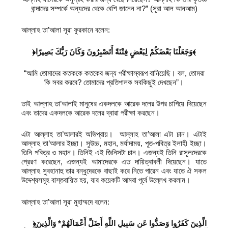
বান্দাদের সম্পর্কে অন্যদের থেকে বেশি জানেন না?” (সূরা আল আনআম)
আল্লাহ তা’আলা সূরা ফুরকানে বলেন:
﴿وَجَعَلْنَا بَعْضَكُمْ لِبَعْضٍ فِتْنَةً أَتَصْبِرُونَ وَكَانَ رَبُّكَ بَصِيرًا﴾
“আমি তোমাদের কতককে কতকের জন্য পরীক্ষাস্বরূপ বানিয়েছি। বল, তোমরা
কি সবর করবে? তোমাদের প্রতিপালক সবকিছুই দেখছেন”।
তাই আল্লাহ তা’আলাই মানুষের একদলকে আরেক দলের উপর চাপিয়ে দিয়েছেন
এবং তাদের একদলকে আরেক দলের দ্বারা পরীক্ষা করছেন।
এটা আল্লাহ তা’আলারই অভিপ্রায়। আল্লাহ তা’আলা এটা চান। এটাই
আল্লাহ তা’আলার ইচ্ছা। সুউচ্চ, মহান, মর্যাদাময়, পূত-পবিত্র ইলাহী ইচ্ছা।
তিনি পবিত্র ও মহান। তিনিই এই জিনিসটা চান। এজন্যই তিনি রাসূলদেরকে
প্রেরণ করেছেন, এজন্যই আমাদেরকে এত দায়িত্বাবলী দিয়েছেন। যাতে
আল্লাহ সুবহানাহু তার বন্ধুদেরকে বাছাই করে নিতে পারেন এবং যাতে ঐ সকল
উদ্দেশ্যসমূহ বাস্তবায়িত হয়, যার কয়েকটি আমরা পূর্বে উল্লেখ করলাম।
আল্লাহ তা’আলা সূরা মুহাম্মদে বলেন:
﴿الَّذِينَ كَفَرُوا وَصَدُّوا عَن سَبِيلِ اللَّهِ أَضَلَّ أَعْمَالَهُمْ* وَالَّذِينَ