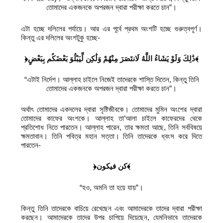
তোমাদের একজনকে অপরজন দ্বারা পরীক্ষা করতে চান”।
এটা হচ্ছে দলিলের পর্যায়ে। আর এর পূর্বে প্রথম অংশটি হচ্ছে গুরুত্বপূর্ণ।
কিন্তু এর দলিলের অংশটুকু হচ্ছে-
﴿ذَٰلِكَ وَلَوْ يَشَاءُ اللَّهُ لَانتَصَرَ مِنْهُمْ وَلَٰكِن لِّيَبْلُوَ بَعْضَكُم بِبَعْضٍ﴾
“এটাই নির্দেশ। আল্লাহ চাইলে নিজেই তাদেরকে শাস্তি দিতেন, কিন্তু তিনি
তোমাদের একজনকে অপরজন দ্বারা পরীক্ষা করতে চান”।
অর্থাৎ তোমাদের একদলের দ্বারা সৃষ্টিজীবকে। তোমাদের মুমিন অংশের দ্বারা
তোমাদের কাফের অংশকে। আল্লাহ তা’আলা চাইলে কাফেরদের থেকে
প্রতিশোধ নিতে পারতেন। আল্লাহ পারেন, তার ক্ষমতা আছে, তিনি সর্ববিষয়ে
ক্ষমতাবান। তিনি পবিত্র মহান সত্তা। তিনি তাদেরকে ধ্বংস করে দিতে
পারতেন-
﴿كن فيكون﴾
“হও, অমনি তা হয়ে যায়”।
কিন্তু তিনি তাদেরকে বাচিয়ে রেখেছেন এবং আমাদেরকে তাদের দ্বারা পরীক্ষা
করছেন। আমাদেরকে তাদের উপর চাপিয়ে দিয়েছেন, যেমনিভাবে তাদেরকে