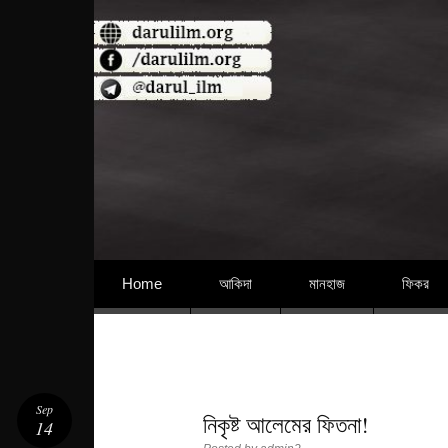
বিশুদ্ধ আকিদা ও নববী মানহাজের দিকে আহ্বানকারী
Skip to content
Home
আকিদা
মানহাজ
ফিকর
Sep
নিকৃষ্ট আলেমের ফিতনা!
14