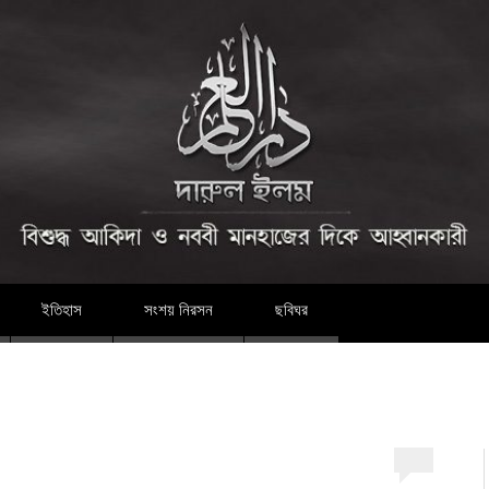
দারুল ইলম
ইতিহাস
সংশয় নিরসন
ছবিঘর