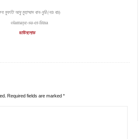
য মুফতি আবু মুহাম্মাদ বান-নুরি (দাঃ বাঃ
)
ডাউনলোড
hed.
Required fields are marked
*