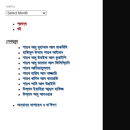
আর্কাইভ
আর্কাইভ
প্রবন্ধ
বই
লেখকবৃন্দ
শায়খ আবু মুহাম্মাদ আল মাকদিসি
হাকিমুল উম্মাহ শায়খ আইমান
শায়খ আবু উবাইদা আল কুরাইশি
শায়খ আবু কাতাদা আল ফিলিস্তিনি
শায়খ আতিয়াতুল্লাহ
শায়খ হারিস আন নাজ্জারি
শায়খ খালিদ আল বাতারফি
শায়খ সামি আল উরাইদি
উস্তাদ ইয়াহিয়া আব্দুল হাফিজ
উস্তাদ আবু আনওয়ার
অন্যান্য মাশায়েখ ও দা’ঈগণ