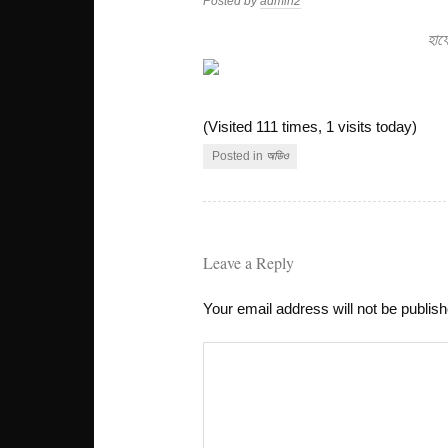
Posted by
admin2
হাফে
(Visited 111 times, 1 visits today)
Posted in
অডিও
Leave a Reply
Your email address will not be publis