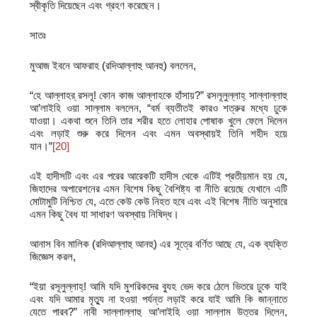
স্বীকৃতি দিয়েছেন এবং গ্রহণ করেছেন।
সাতঃ
মুআজ ইবনে আফরাহ (রদিআল্লাহু আনহু) বললেন,
“হে আল্লাহর্‌ রসলূ! কোন কাজ আল্লাহকে হাঁসায়?” রসলূলুল্লাহ্‌ সাল্লাল্লাহু
আ’লাইহি ওয়া সাল্লাম বললেন, “বর্ম ব্যতীতই কারও শত্রুর মধ্যে ঢুকে
যাওয়া। একথা শুনে তিনি তার শরীর হতে লোহার পোষাক খুলে ফেলে দিলেন
এবং লড়াই শুরু করে দিলেন এবং এমন অবস্থায়ই তিনি শহীদ হয়ে
যান।”
[20]
এই হাদীসটি এবং এর পরের আরেকটি হাদীস থেকে এটিই প্রতীয়মান হয় যে,
জিহাদের অপারেশনের এমন বিশেষ কিছু বৈশিষ্ট্য বা নীতি রয়েছে যেখানে এটি
মোটামুটি নিশ্চিত যে, এতে কেউ কেউ নিহত হবে এবং এই বিশেষ নীতি অনুসারে
এমন কিছু বৈধ যা সাধারণ অবস্থায় নিষিদ্ধ।
আনাস বিন মালিক (রদিআল্লাহু আনহু) এর সূত্রে বর্ণিত আছে যে, এক ব্যক্তি
জিজ্ঞেস করল,
“ইয়া রসূলুল্লাহ্‌! আমি যদি মুশরিকদের ব্যুহ ভেদ করে ঠেলে ভিতরে ঢুকে যাই
এবং যদি আমার মৃত্যু না হওয়া পর্যন্ত লড়াই করে যাই আমি কি জান্নাতে
যেতে পারব?” নাবী সাল্লাল্লাহু আ’লাইহি ওয়া সাল্লাম উত্তর দিলেন,