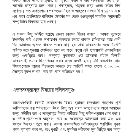
একটি মাত্র জীবনের ত্যাগ, যে মূলতঃ শহীদ ও বীর আল্লাহর ইচ্ছায় সে
সরাসরি জান্নাতে চলে গেছে। পক্ষান্তরে, শত্রুর জন্য ওদের ক্ষতির দিক
সর্বোচ্চ। গত অপারেশনের পর ওদের নিহত ও আহতের সংখ্যা ছিল ১৬০০ এবং
এর ফলে চেচনিয়াতে রাশিয়ান ফোর্সের সব থেকে গুরুত্বপূর্ণ সামরিক স্থাপনাটি
সম্পূর্ণভাবে বিধ্বস্ত হয়ে গেছে।
এ সকল কিছু অর্জিত হয়েছে কেবল চারজন বীরের কারণে। আমরা দৃঢ়ভাবে
উপলব্ধি করি এরকম অপারেশন অনবরত চলতে থাকলে রাশিয়ানরা আর বেশী
দিন আমাদের ভূমিতে থাকতে পারবে না। হয় তারা আক্রমণের সহজ টার্গেটে
পরিণত হতে পুনরায় জোটবদ্ধ হতে ভয় পাবে, নতুবা এই হামলাগুলি মোকাবিলার
জন্য একত্রিত হবে। আল্লাহ্‌ সুবহানাহু ওয়া তা’আলা চাইলে ফিদায়ী
আক্রমণই তাদের ছিন্নভিন্ন করার জন্য যথেষ্ট হবে। যদি বাস্তবিক তারা
বিষয়গুলোকে তাদের নিয়ন্ত্রণে আনতে চায় প্রতিটি শহরে তাদের ৩,০০,০০০
সৈন্যের ট্রুপ লাগবে, আর তা কোন অতিরঞ্জন নয় ।
এতদসংক্রান্ত বিষয়ের দলিলসমূহঃ
আত্মোৎসর্গকারী ফিদায়ী আক্রমণের বিষয়ে চূড়ান্ত সিদ্ধান্ত গ্রহণের পূর্বে
আলিমগণের রায় পর্যালোচনা কিংবা কিছু ভুল ধারণা অপনোদনের আগে আমাদের
জন্য সমীচীন হবে এ সংক্রান্ত বিষয়ে শারীয়ার কিছু দলীল-প্রমাণ পেশ করা।
এ দলীল-প্রমাণগুলি অনুসরণ করে এ সংক্রান্ত আলোচনা করা এবং এর
বাস্তব উদাহরণ তুলে ধরা। আমরা ক্রমসজ্জিত দলীলসমূহের প্রতিটির পৃথক
পৃথক ব্যাখ্যা করব না, বরং বুখারী এবং মুসলিম শরীফকে মূল ভিত্তি ধরে অন্য