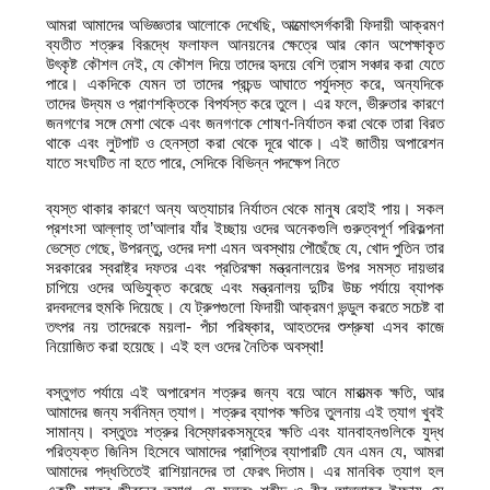
আমরা আমাদের অভিজ্ঞতার আলোকে দেখেছি, আত্মোৎসর্গকারী ফিদায়ী আক্রমণ
ব্যতীত শত্রুর বিরূদ্ধে ফলাফল আনয়নের ক্ষেত্রে আর কোন অপেক্ষাকৃত
উৎকৃষ্ট কৌশল নেই, যে কৌশল দিয়ে তাদের হৃদয়ে বেশি ত্রাস সঞ্চার করা যেতে
পারে। একদিকে যেমন তা তাদের প্রচন্ড আঘাতে পর্যুদস্ত করে, অন্যদিকে
তাদের উদ্যম ও প্রাণশক্তিকে বিপর্যস্ত করে তুলে। এর ফলে, ভীরুতার কারণে
জনগণের সঙ্গে মেশা থেকে এবং জনগণকে শোষণ-নির্যাতন করা থেকে তারা বিরত
থাকে এবং লুটপাট ও হেনস্তা করা থেকে দূরে থাকে। এই জাতীয় অপারেশন
যাতে সংঘটিত না হতে পারে, সেদিকে বিভিন্ন পদক্ষেপ নিতে
ব্যস্ত থাকার কারণে অন্য অত্যাচার নির্যাতন থেকে মানুষ রেহাই পায়। সকল
প্রশংসা আল্লাহ্‌ তা’আলার যাঁর ইচ্ছায় ওদের অনেকগুলি গুরুত্বপূর্ণ পরিকল্পনা
ভেস্তে গেছে, উপরন্তু, ওদের দশা এমন অবস্থায় পৌছেঁছে যে, খোদ পুতিন তার
সরকারের স্বরাষ্ট্র দফতর এবং প্রতিরক্ষা মন্ত্রনালয়ের উপর সমস্ত দায়ভার
চাপিয়ে ওদের অভিযুক্ত করেছে এবং মন্ত্রনালয় দুটির উচ্চ পর্যায়ে ব্যাপক
রদবদলের হুমকি দিয়েছে। যে ট্রুপগুলো ফিদায়ী আক্রমণ ভন্ডুল করতে সচেষ্ট বা
তৎপর নয় তাদেরকে ময়লা- পঁচা পরিষ্কার, আহতদের শুশ্রুষা এসব কাজে
নিয়োজিত করা হয়েছে। এই হল ওদের নৈতিক অবস্থা!
বস্তুগত পর্যায়ে এই অপারেশন শত্রুর জন্য বয়ে আনে মারাত্মক ক্ষতি, আর
আমাদের জন্য সর্বনিম্ন ত্যাগ। শত্রুর ব্যাপক ক্ষতির তুলনায় এই ত্যাগ খুবই
সামান্য। বস্তুতঃ শত্রুর বিস্ফোরকসমূহের ক্ষতি এবং যানবাহনগুলিকে যুদ্ধ
পরিত্যক্ত জিনিস হিসেবে আমাদের প্রাপ্তির ব্যাপারটি যেন এমন যে, আমরা
আমাদের পদ্ধতিতেই রাশিয়ানদের তা ফেরৎ দিতাম। এর মানবিক ত্যাগ হল