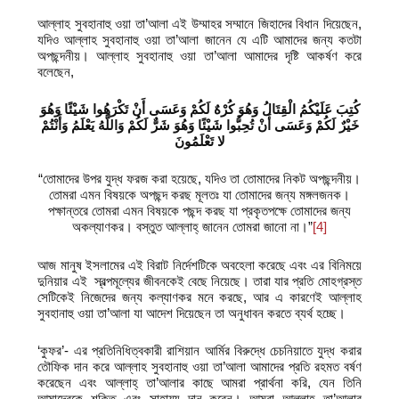
আল্লাহ সুবহানাহু ওয়া তা’আলা এই উম্মাহর সম্মানে জিহাদের বিধান দিয়েছেন,
যদিও আল্লাহ সুবহানাহু ওয়া তা’আলা জানেন যে এটি আমাদের জন্য কতটা
অপছন্দনীয়। আল্লাহ সুবহানাহু ওয়া তা’আলা আমাদের দৃষ্টি আকর্ষণ করে
বলেছেন,
كُتِبَ عَلَيْكُمُ الْقِتَالُ وَهُوَ كُرْهٌ لَكُمْ وَعَسَى أَنْ تَكْرَهُوا شَيْئًا وَهُوَ
خَيْرٌ لَكُمْ وَعَسَى أَنْ تُحِبُّوا شَيْئًا وَهُوَ شَرٌّ لَكُمْ وَاللَّهُ يَعْلَمُ وَأَنْتُمْ
لا تَعْلَمُونَ
“তোমাদের উপর যুদ্ধ ফরজ করা হয়েছে, যদিও তা তোমাদের নিকট অপছন্দনীয়।
তোমরা এমন বিষয়কে অপছন্দ করছ মূলতঃ যা তোমাদের জন্য মঙ্গলজনক।
পক্ষান্তরে তোমরা এমন বিষয়কে পছন্দ করছ যা প্রকৃতপক্ষে তোমাদের জন্য
অকল্যাণকর। বস্তুত আল্লাহ্‌ জানেন তোমরা জানো না।”
[4]
আজ মানুষ ইসলামের এই বিরাট নির্দেশটিকে অবহেলা করেছে এবং এর বিনিময়ে
দুনিয়ার এই স্বল্পমূল্যের জীবনকেই বেছে নিয়েছে। তারা যার প্রতি মোহগ্রস্ত
সেটিকেই নিজেদের জন্য কল্যাণকর মনে করছে, আর এ কারণেই আল্লাহ
সুবহানাহু ওয়া তা’আলা যা আদেশ দিয়েছেন তা অনুধাবন করতে ব্যর্থ হচ্ছে।
‘কুফর’- এর প্রতিনিধিত্বকারী রাশিয়ান আর্মির বিরুদ্ধে চেচনিয়াতে যুদ্ধ করার
তৌফিক দান করে আল্লাহ সুবহানাহু ওয়া তা’আলা আমাদের প্রতি রহমত বর্ষণ
করেছেন এবং আল্লাহ্‌ তা’আলার কাছে আমরা প্রার্থনা করি, যেন তিনি
আমাদেরকে শক্তি এবং সাহায্য দান করেন। আমরা আল্লাহ্‌ তা’আলার