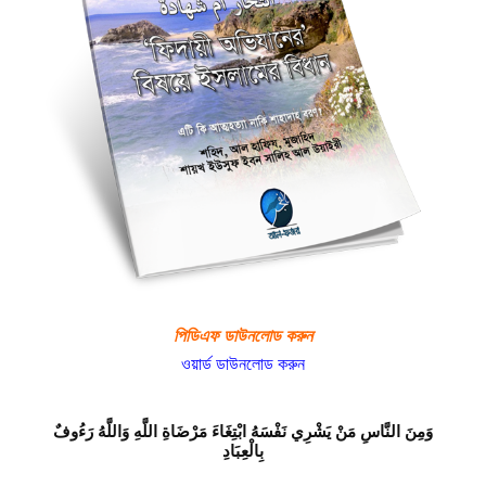
পিডিএফ ডাউনলোড করুন
ওয়ার্ড ডাউনলোড করুন
وَمِنَ النَّاسِ مَنْ يَشْرِي نَفْسَهُ ابْتِغَاءَ مَرْضَاةِ اللَّهِ وَاللَّهُ رَءُوفٌ
بِالْعِبَادِ