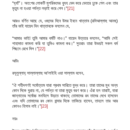
“হ্যাঁ”। অত:পর লোকটি মুশরিকদের ব্যুহ ভেদ করে ভেতরে ঢুকে গেল এবং তার
মৃত্যু না হওয়া পর্যন্ত লড়াই করে গেল।”
[21]
আরও বর্ণিত আছে যে, ওহুদের দিনে উমর ইবনে খাত্তাব (রদিআল্লাহু আনহু)
তাঁর ভাই যায়েদ বিন খাত্তাবকে বললেন যে,
“আমার ভাই! তুমি আমার বর্মটি নাও।” যায়েদ উত্তরে বললেন, “আমি সেই
শাহাদাত কামনা করি যা তুমিও কামনা কর।” সুতরাং তারা উভয়ই সকল বর্ম
পিছনে রেখে দিল।”
[22]
আটঃ
রসূলুল্লাহ্‌ সাল্লাল্লাহু আ’লাইহি ওয়া সাল্লাম বলেন,
“ঐ শহীদগণই সর্বোত্তম যারা প্রথম সারিতে যুদ্ধ করে। তারা তাদের মুখ অন্য
কোন দিকে ঘুরায় না, যে পর্যন্ত না তারা মৃত্যু বরণ করে। এঁরা হল তারাই, যারা
জান্নাতের সর্বোচ্চ মনযিলে উড়তে থাকবে; তোমাদের রব তাদের দেখে হাসবেন
এবং যদি তোমাদের রব কোন বান্দার দিকে তাকিয়ে হাসেন, তাহলে তার আর
কোনও হিসাব নাই।”
[23]
নয়ঃ