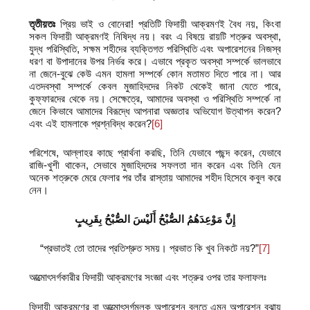
তৃতীয়তঃ
প্রিয় ভাই ও বোনেরা! প্রতিটি ফিদায়ী আক্রমণই বৈধ নয়, কিংবা
সকল ফিদায়ী আক্রমণই নিষিদ্ধ নয়। বরং এ বিষয়ে রায়টি শত্রুর অবস্থা,
যুদ্ধ পরিস্থিতি, সক্ষম শহীদের ব্যক্তিগত পরিস্থিতি এবং অপারেশনের নিজস্ব
ধরণ বা উপাদানের উপর নির্ভর করে। এভাবে প্রকৃত অবস্থা সম্পর্কে ভালভাবে
না জেনে-বুঝে কেউ এমন হামলা সম্পর্কে কোন মতামত দিতে পারে না। আর
এতদবস্থা সম্পর্কে কেবল মুজাহিদদের নিকট থেকেই জানা যেতে পারে,
কুফ্‌ফারদের থেকে নয়। সেক্ষেত্রে, আমাদের অবস্থা ও পরিস্থিতি সম্পর্কে না
জেনে কিভাবে আমাদের বিরূদ্ধে আপনারা অজ্ঞতার অভিযোগ উত্থাপন করেন?
এবং এই হামলাকে প্রশ্নবিদ্ধ করেন?
[6]
পরিশেষে, আল্লাহর কাছে প্রার্থনা করছি, তিনি যেভাবে পছন্দ করেন, যেভাবে
রাজি-খুশী থাকেন, সেভাবে মুজাহিদদের সফলতা দান করেন এবং তিনি যেন
অনেক শত্রুকে মেরে ফেলার পর তাঁর রাস্তায় আমাদের শহীদ হিসেবে কবুল করে
নেন।
إِنَّ مَوْعِدَهُمُ الصُّبْحُ أَلَيْسَ الصُّبْحُ بِقَرِيبٍ
“প্রভাতই তো তাদের প্রতিশ্রুত সময়। প্রভাত কি খুব নিকটে নয়?”
[7]
আত্মোৎসর্গকারীর ফিদায়ী আক্রমণের সংজ্ঞা এবং শত্রুর ওপর তার ফলাফলঃ
ফিদায়ী আক্রমণের বা আত্মোৎসর্গমূলক অপারেশন বলতে এমন অপারেশন বুঝায়