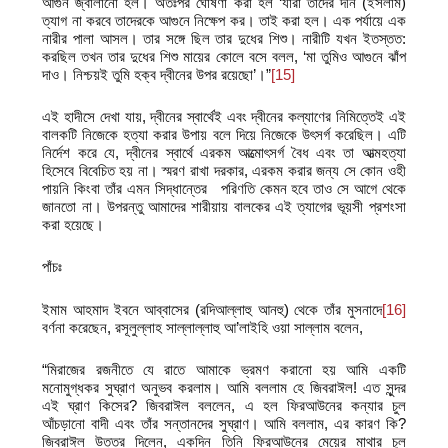
আগুন জ্বালানো হল। অতঃপর ঘোষণা করা হল ‘যারা তাদের দীন (ইসলাম)
ত্যাগ না করবে তাদেরকে আগুনে নিক্ষেপ কর। তাই করা হল। এক পর্যায়ে এক
নারীর পালা আসল। তার সঙ্গে ছিল তার দুধের শিশু। নারীটি যখন ইতস্তত:
করছিল তখন তার দুধের শিশু মায়ের কোলে বসে বলল, ‘মা তুমিও আগুনে ঝাঁপ
দাও। নিশ্চয়ই তুমি হক্ব দ্বীনের উপর রয়েছো’।”
[15]
এই হাদীসে দেখা যায়, দ্বীনের স্বার্থেই এবং দ্বীনের কল্যাণের নিমিত্তেই এই
বালকটি নিজেকে হত্যা করার উপায় বলে দিয়ে নিজেকে উৎসর্গ করেছিল। এটি
নির্দেশ করে যে, দ্বীনের স্বার্থে এরকম আত্মোৎসর্গ বৈধ এবং তা আত্মহত্যা
হিসেবে বিবেচিত হয় না। স্মরণ রাখা দরকার, এরকম করার জন্য সে কোন ওহী
পায়নি কিংবা তাঁর এমন সিদ্ধান্তের পরিণতি কেমন হবে তাও সে আগে থেকে
জানতো না। উপরন্তু আমাদের শারীয়ায় বালকের এই ত্যাগের ভূয়সী প্রশংসা
করা হয়েছে।
পাঁচঃ
ইমাম আহমাদ ইবনে আব্বাসের (রদিআল্লাহু আনহু) থেকে তাঁর মুসনাদে
[16]
বর্ণনা করেছেন, রসূলুল্লাহ সাল্লাল্লাহু আ’লাইহি ওয়া সাল্লাম বলেন,
“মিরাজের রজনীতে যে রাতে আমাকে ভ্রমণ করানো হয় আমি একটি
মনোমুগ্ধকর সুঘ্রাণ অনুভব করলাম। আমি বললাম হে জিবরাঈল! এত সুন্দর
এই ঘ্রাণ কিসের? জিবরাঈল বললেন, এ হল ফিরআউনের কন্যার চুল
আঁচড়ানো বাদী এবং তাঁর সন্তানদের সুঘ্রাণ। আমি বললাম, এর কারণ কি?
জিবরাঈল উত্তর দিলেন, একদিন তিনি ফিরআউনের মেয়ের মাথার চুল