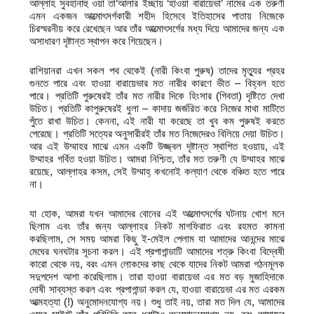
আল্লাহ সুবহানাহু ওয়া তা’আলার ইচ্ছায় ‘হাওয়া বারায়েভা’ নামের এক তরুণী
এমন একজন আত্মোৎসর্গকারী শহীদ হিসেবে ইতিহাসের পাতায় নিজেকে
চিরস্মরনীয় করে রেখেছেন আর তাঁর আত্মোৎসর্গের মধ্য দিয়ে আমাদের জন্য এক
অসাধারণ দৃষ্টান্ত স্থাপন করে গিয়েছেন।
রাশিয়ানরা এখন সকল পথ থেকেই (নারী কিংবা পুরুষ) তাদের মৃত্যুর প্রহর
গুনতে পারে এবং হাওয়া বারায়েভার মত নারীর কারণে ভীত – বিহ্বল হতে
পারে। প্রতিটি পুরুষেরই তাঁর মত নারীর দিকে হিংসার (গিবতা) দৃষ্টিতে দেখা
উচিত। প্রতিটি কাপুরুষেরই ধুলা – কাদায় জর্জরিত করে নিজের মাথা মাটিতে
পুঁতে রাখা উচিত। কেননা, এই নারী যা করেছে তা খুব কম পুরুষই করতে
পেরেছে। প্রতিটি সত্যের অনুসারীরই তাঁর মত নিজেদেরও বিলিয়ে দেয়া উচিত।
আর এই উম্মাহর মাঝে এমন একটি উজ্জ্বল দৃষ্টান্ত স্থাপিত হওয়ায়, এই
উম্মাহর গর্বিত হওয়া উচিত। আমরা নিশ্চিত, তাঁর মত তরুণী যে উম্মাহর মাঝে
রয়েছে, আল্লাহর কসম, সেই উম্মাহ্‌ কখনোই কল্যাণ থেকে বঞ্চিত হতে পারে
না।
যা হোক, আমরা যখন আমাদের বোনের এই আত্মোৎসর্গের ঘটনায় খোশ মনে
ছিলাম এবং তাঁর জন্য আল্লাহর নিকট মাগফিরাত এবং রহমত কামনা
করছিলাম, সে সময় আমরা কিছু ই-মেইল পেলাম যা আমাদের আনন্দের মাঝে
মেঘের ঘনঘটার সূচনা করল। এই প্রপাগান্ডাটি আমাদের শত্রু কিংবা বিদ্বেষী
কারো থেকে নয়, বরং এমন লোকদের কাছ থেকে যাদের নিকট আমরা গঠনমূলক
সদুপদেশ আশা করেছিলাম। তারা হাওয়া বারায়েভা এর মত বড় মুজাহিদাকে
দোষী সাব্যস্ত করল এবং প্রপাগান্ডা করল যে, হাওয়া বারায়েভা এর মত এরকম
আত্মহত্যা (!) অনুমোদনযোগ্য নয়। শুধু তাই নয়, তারা মত দিল যে, আমাদের