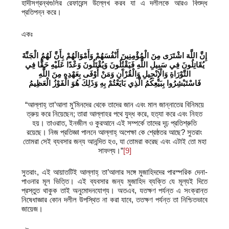
হাদীসগ্রন্থগুলির রেফারেন্স উল্লেখ করব যা এ দলীলকে আরও বিশুদ্ধ
প্রতিপন্ন করে।
একঃ
إِنَّ اللَّهَ اشْتَرَى مِنَ الْمُؤْمِنِينَ أَنْفُسَهُمْ وَأَمْوَالَهُمْ بِأَنَّ لَهُمُ الْجَنَّةَ
يُقَاتِلُونَ فِي سَبِيلِ اللَّهِ فَيَقْتُلُونَ وَيُقْتَلُونَ وَعْدًا عَلَيْهِ حَقًّا فِي
التَّوْرَاةِ وَالْإِنْجِيلِ وَالْقُرْآَنِ وَمَنْ أَوْفَى بِعَهْدِهِ مِنَ اللَّهِ
فَاسْتَبْشِرُوا بِبَيْعِكُمُ الَّذِي بَايَعْتُمْ بِهِ وَذَلِكَ هُوَ الْفَوْزُ الْعَظِيمُ
“আল্লাহ্‌ তা’আলা মু’মিনদের থেকে তাদের জান এবং মাল জান্নাতের বিনিময়ে
ত্রুয় করে নিয়েছেন; তারা আল্লাহর পথে যুদ্ধ করে, হত্যা করে এবং নিহত
হয়। তাওরাত, ইনজীল ও কুরআনে এই সম্পর্কে তাদের দৃঢ় প্রতিশ্রুতি
রয়েছে। নিজ প্রতিজ্ঞা পালনে আল্লাহ্‌ অপেক্ষা কে শ্রেষ্ঠতর আছে? সুতরাং
তোমরা সেই ব্যবসার জন্য আনন্দিত হও, যা তোমরা করেছ এবং এটাই তো মহা
সাফল্য।”
[9]
সুতরাং, এই আয়াতটিই আল্লাহ্‌ তা’আলার সঙ্গে মুজাহিদদের পারস্পরিক দেনা-
পাওনার মূল ভিত্তি। এই ব্যবসার জন্য মুজাহিদ ব্যক্তি যে মূল্যই দিতে
প্রস্তুত থাকুক তাই অনুমোদনযোগ্য। অতএব, যতক্ষণ পর্যন্ত এ সংক্রান্ত
নিষেধাজ্ঞার কোন দলীল উপস্থিত না করা যাবে, ততক্ষণ পর্যন্ত তা নিশ্চিতভাবে
জায়েজ।