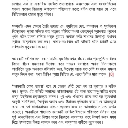
যেখানে এক বা একাধিক ব্যক্তি তাদেরথেকে অস্ত্রশস্ত্রে এবং সংখ্যাধিক্যে
প্রবল শত্রুর বিরূদ্ধে অপারেশন পরিচালনা করে; যদিও তারা জানে যে এতে
নিশ্চিতভাবে তাদের মৃত্যু ঘটবে।
সম্প্রতি এমন ক্ষেত্র তৈরি হয়েছে যে, ব্যক্তির দেহ, যানবাহন বা স্যুটকেস
বিস্ফোরক দ্বারা সজ্জিত করে শত্রুর ঘাঁটিতে অথবা গুরুত্বপূর্ণ স্থাপনায় প্রবেশ
পূর্বক হঠাৎ হামলা চালিয়ে শত্রু ব্যুহের সর্বোচ্চ ক্ষতি সাধনের উদ্দেশ্যে যথাযথ
স্থানে বিস্ফোরিত করা হয়। সাধারণতঃ যিনি এই ঘটনাটি ঘটান তিনিই এতে
সর্বপ্রথম মৃত্যুবরণ করেন।
আরেকটি কৌশল হল, কোন আর্মড মুজাহিদ যখন বাঁচার কোন প্রস্তুতি না নিয়ে
কিংবা বাঁচার সম্ভাবনা উপেক্ষা করে শত্রুর ব্যারাকে অথবা মিলনস্থলে
অতর্কিতে ঢুকে অনবরত গুলিবর্ষণ করে, উদ্দেশ্য থাকে যত বেশি সংখ্যক সম্ভব
শত্রু নিধন করা, যখন তিনিও প্রায় নিশ্চিত যে, এতে তিনিও মারা যাবেন।
[8]
“আত্মঘাতী বোমা হামলা” বলে যে লেবেল সেঁটে দেয়া হয় তা ভ্রান্ত ও সঠিক
নয়। মূলতঃ এই গালিটি আমাদের ভাইবোনদের এই কাজ হতে অনুৎসাহিত করার
জন্য ইহুদীদের চক্রান্তের ফসল। পূর্ব এবং পশ্চিমের মাঝে কত বড় ব্যবধান!
অসুখী মানসিকতা, ধৈর্য্যের অভাব এবং ঈমানের দূর্বলতার কারণে যে আত্মহত্যা
করে, সে তো জাহান্নামের আগুনে জ্বলবে এবং সে আল্লাহর লা’নত অর্জন
করেছে। অন্যদিকে শাহাদাত বরণকারী ব্যক্তি ঈমানের শক্তিতে বলিয়ান হয়ে
পূর্ণ আন্তরিকতা এবং নিষ্ঠার সাথে নিজেকে আল্লাহর রাহে উৎসর্গ করার মধ্য
দিয়ে ইসলামের বিজয় আনয়ন করে এবং আল্লাহর বাণীকে বুলন্দ করে।