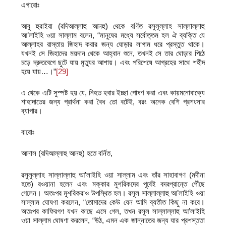
এগারোঃ
আবু হুরাইরা (রদিআল্লাহু আনহু) থেকে বর্ণিত রসুলূল্লাহ সাল্লাল্লাহু
আ’লাইহি ওয়া সাল্লাম বলেন, “মানুষের মধ্যে সর্বোত্তম হল ঐ ব্যক্তি যে
আল্লাহর রাস্তায় জিহাদ করার জন্য ঘোড়ার লাগাম ধরে প্রস্তুত থাকে।
যখনই সে জিহাদের ময়দান থেকে আহ্বান শুনে, তখনই সে তার ঘোড়ার পিঠে
চড়ে দ্রুতবেগে ছুটে যায় মৃত্যুর আশায়। এবং পরিশেষে আগ্রহের সাথে শহীদ
হয়ে যায়…।”
[29]
এ থেকে এটি সুস্পষ্ট হয় যে, নিহত হবার ইচ্ছা পোষণ করা এবং কায়মনোবাক্যে
শাহাদাতের জন্য প্রার্থনা করা বৈধ তো বটেই, বরং অনেক বেশি প্রশংসার
ব্যাপার।
বারোঃ
আনাস (রদিআল্লাহু আনহু) হতে বর্নিত,
রসুলুল্লাহ সাল্লাল্লাহু আ’লাইহি ওয়া সাল্লাম এবং তাঁর সাহাবাগণ (মদীনা
হতে) রওয়ানা হলেন এবং মক্কার মুশরিকদের পূর্বেই বদরপ্রান্তে পৌঁছে
গেলেন। অতঃপর মুশরিকরাও উপস্থিত হল। রসূল সাল্লাল্লাহু আ’লাইহি ওয়া
সাল্লাম ঘোষণা করলেন, “তোমাদের কেউ যেন আমি ব্যতীত কিছু না করে।
অতঃপর কাফিরগণ যখন কাছে এসে গেল, তখন রসূল সাল্লাল্লাহু আ’লাইহি
ওয়া সাল্লাম ঘোষণা করলেন, “উঠ, এমন এক জান্নাতের জন্য যার প্রশস্ততা