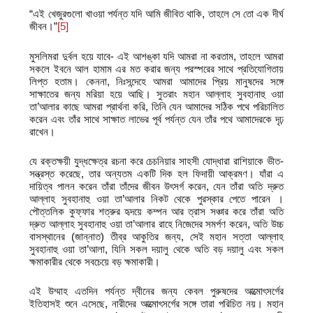
“এই খেজুরগুলো খাওয়া পর্যন্ত যদি আমি জীবিত থাকি, তাহলে সে তো এক দীর্ঘ
জীবন।”
[5]
মুসলিমরা দুর্বল হয়ে যাবে- এই আশঙ্কা যদি আমরা না করতাম, তাহলে আমরা
সকলে ইবনে আল হামাম এর মত করার জন্য পরস্পরের সাথে প্রতিযোগিতায়
লিপ্ত হতাম। কেননা, নিঃসন্দেহে আমরা আমাদের প্রিয় মানুষদের সঙ্গে
সাক্ষাতের জন্য মরিয়া হয়ে আছি। সুতরাং মহান আল্লাহ সুবহানাহু ওয়া
তা’আলার কাছে আমরা প্রার্থনা করি, তিনি যেন আমাদের সঠিক পথে পরিচালিত
করেন এবং তাঁর সাথে সাক্ষাত লাভের পূর্ব পর্যন্ত যেন তাঁর পথে আমাদেরকে দৃঢ়
রাখেন।
যে রক্তক্ষয়ী যুদ্ধক্ষেত্র রচনা করে চেচনিয়ার সাহসী যোদ্ধারা রাশিয়াকে ভীত-
সন্ত্রস্ত করেছে, তার অন্যতম একটি দিক হল ফিদায়ী আক্রমণ। যাঁরা এ
দায়িত্ব পালন করেন তাঁরা তাঁদের জীবন উৎসর্গ করেন, যেন তাঁরা অতি দ্রুত
আল্লাহ সুবহানাহু ওয়া তা’আলার নিকট থেকে পুরস্কার পেতে পারেন ।
পৌত্তলিক কুফ্‌ফার শত্রুর হৃদয়ে কম্পন আর ত্রাস সঞ্চার করে তাঁরা অতি
দ্রুত আল্লাহ সুবহানাহু ওয়া তা’আলার রাহে নিজেদের সমর্পণ করেন, অতি উচ্চ
বাসস্থানের (জান্নাত) তীব্র আকুতির জন্য, সেই মহান সত্তা আল্লাহ
সুবহানাহু ওয়া তা’আলা, যিনি সকল দয়ালু থেকে অতি বড় দয়ালু এবং সকল
ক্ষমাকারীর থেকে সবচেয়ে বড় ক্ষমাকারী।
এই উম্মাহ এতদিন পর্যন্ত দ্বীনের জন্য কেবল পুরুষদের আত্মোৎসর্গের
ইতিহাসই শুনে এসেছে, নারীদের আত্মোৎসর্গের সঙ্গে তারা পরিচিত নয়। মহান