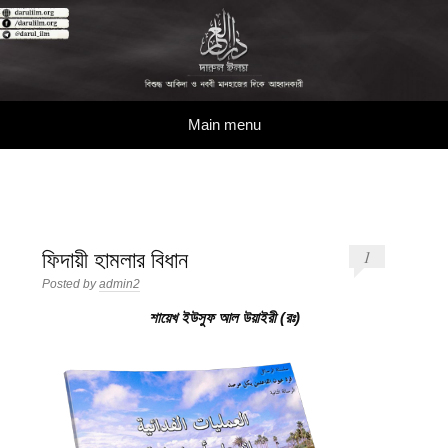
দারুল ইলম
বিশুদ্ধ আকিদা ও নববী মানহাজের দিকে আহ্বানকারী
Skip to content
Main menu
ফিদায়ী হামলার বিধান
1
Posted by
admin2
শায়েখ ইউসুফ আল উয়াইরী (রঃ)