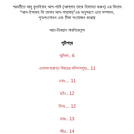
পরবর্তীতে আবু কুতাইবাহ আশ-শামি (আল্লাহ তাকে হিফাযত করুন) এর কিতাব
“আল-ইসাবাহ ফি তালাব আশ-শাহাদাহ্‌”এর অনুসরণে এতে সম্পাদন,
পূণঃসংশোধন এবং টিকা সংযোজন করেছে
আত-তিবয়ান পাবলিকেশন্স
সূচীপত্র
ভূমিকা.. 6
এতদসংক্রান্ত বিষয়ের দলিলসমূহঃ.. 11
একঃ… 11
দুইঃ.. 12
তিনঃ… 12
চারঃ.. 13
পাঁচঃ.. 14