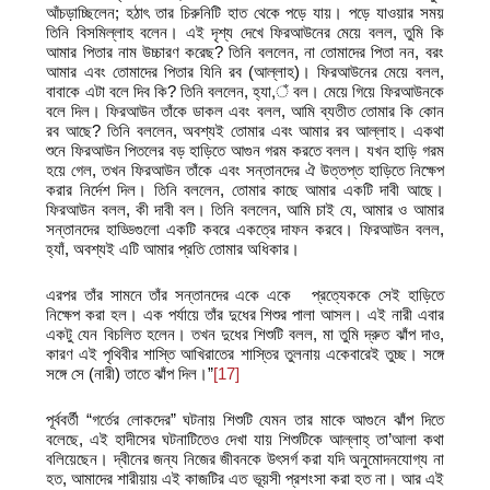
আঁচড়াচ্ছিলেন; হঠাৎ তার চিরুনিটি হাত থেকে পড়ে যায়। পড়ে যাওয়ার সময়
তিনি বিসমিল্লাহ বলেন। এই দৃশ্য দেখে ফিরআউনের মেয়ে বলল, তুমি কি
আমার পিতার নাম উচ্চারণ করেছ? তিনি বললেন, না তোমাদের পিতা নন, বরং
আমার এবং তোমাদের পিতার যিনি রব (আল্লাহ)। ফিরআউনের মেয়ে বলল,
বাবাকে এটা বলে দিব কি? তিনি বললেন, হ্যা,ঁ বল। মেয়ে গিয়ে ফিরআউনকে
বলে দিল। ফিরআউন তাঁকে ডাকল এবং বলল, আমি ব্যতীত তোমার কি কোন
রব আছে? তিনি বললেন, অবশ্যই তোমার এবং আমার রব আল্লাহ। একথা
শুনে ফিরআউন পিতলের বড় হাড়িতে আগুন গরম করতে বলল। যখন হাড়ি গরম
হয়ে গেল, তখন ফিরআউন তাঁকে এবং সন্তানদের ঐ উত্তপ্ত হাড়িতে নিক্ষেপ
করার নির্দেশ দিল। তিনি বললেন, তোমার কাছে আমার একটি দাবী আছে।
ফিরআউন বলল, কী দাবী বল। তিনি বললেন, আমি চাই যে, আমার ও আমার
সন্তানদের হাড্ডিগুলো একটি কবরে একত্রে দাফন করবে। ফিরআউন বলল,
হ্যাঁ, অবশ্যই এটি আমার প্রতি তোমার অধিকার।
এরপর তাঁর সামনে তাঁর সন্তানদের একে একে প্রত্যেককে সেই হাড়িতে
নিক্ষেপ করা হল। এক পর্যায়ে তাঁর দুধের শিশুর পালা আসল। এই নারী এবার
একটু যেন বিচলিত হলেন। তখন দুধের শিশুটি বলল, মা তুমি দ্রুত ঝাঁপ দাও,
কারণ এই পৃথিবীর শাস্তি আখিরাতের শাস্তির তুলনায় একেবারেই তুচ্ছ। সঙ্গে
সঙ্গে সে (নারী) তাতে ঝাঁপ দিল।”
[17]
পূর্ববর্তী “গর্তের লোকদের” ঘটনায় শিশুটি যেমন তার মাকে আগুনে ঝাঁপ দিতে
বলেছে, এই হাদীসের ঘটনাটিতেও দেখা যায় শিশুটিকে আল্লাহ্‌ তা’আলা কথা
বলিয়েছেন। দ্বীনের জন্য নিজের জীবনকে উৎসর্গ করা যদি অনুমোদনযোগ্য না
হত, আমাদের শারীয়ায় এই কাজটির এত ভূয়সী প্রশংসা করা হত না। আর এই