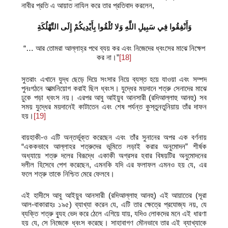
নাবীর প্রতি এ আয়াত নাযিল করে তার প্রতিবাদ করলেন,
وَأَنْفِقُوا فِي سَبِيلِ اللَّهِ وَلا تُلْقُوا بِأَيْدِيكُمْ إِلَى التَّهْلُكَةِ
“… আর তোমরা আল্লাহ্‌র পথে ব্যয় কর এবং নিজেদের ধ্বংসের মাঝে নিক্ষেপ
কর না।”
[18]
সুতরাং এখানে যুদ্ধ ছেড়ে দিয়ে সংসার নিয়ে ব্যস্ত হয়ে যাওয়া এবং সম্পদ
পুনঃগঠনে আত্মনিয়োগ করাই ছিল ধ্বংস। যুদ্ধের ময়দানে শত্রু সেনাদের মাঝে
ঢুকে পড়া ধ্বংস নয়। এরপর আবু আইয়ুব আনসারী (রদিআল্লাহু আনহু) সব
সময় যুদ্ধের ময়দানেই কাটাতেন এবং শেষ পর্যন্ত কুস্তুনতুনিয়ায় তাঁর দাফন
হয়।
[19]
বায়হাকী-ও এটি অন্তর্ভূক্ত করেছেন এবং তাঁর সুনানের অপর এক বর্ণনায়
“এককভাবে আল্লাহর শত্রুদের ভূমিতে লড়াই করার অনুমোদন” শীর্ষক
অধ্যায়ে শত্রু দলের বিরূদ্ধে একাকী অগ্রসর হবার বিষয়টির অনুমোদনের
দলীল হিসেবে পেশ করেছেন, এমনকি যদি এর ফলাফল এমনও হয় যে, এর
ফলে শত্রু তাকে নিশ্চিত মেরে ফেলবে।
এই হাদীসে আবু আইয়ুব আনসারী (রদিআল্লাহু আনহু) এই আয়াতের (সূরা
আল-বাকারাহঃ ১৯৫) ব্যাখ্যা করেন যে, এটি তার ক্ষেত্রে প্রযোজ্য নয়, যে
ব্যক্তি শত্রু ব্যুহ ভেদ করে ঠেলে এগিয়ে যায়, যদিও লোকদের মনে এই ধারণা
হয় যে, সে নিজেকে ধ্বংস করেছে। সাহাবাগণ মৌনভাবে তার এই ব্যাখ্যাকে