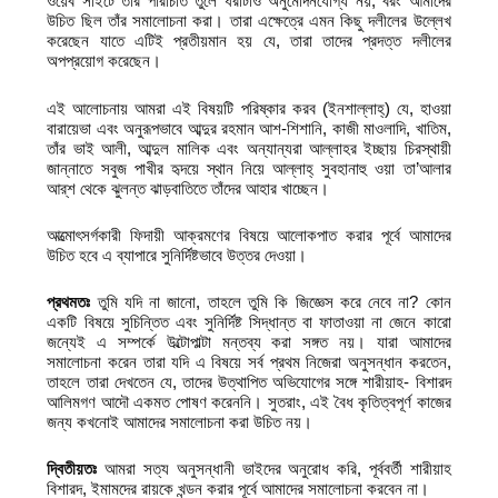
ওয়েব সাইটে তাঁর পরিচিতি তুলে ধরাটাও অনুমোদনযোগ্য নয়, বরং আমাদের
উচিত ছিল তাঁর সমালোচনা করা। তারা এক্ষেত্রে এমন কিছু দলীলের উল্লেখ
করেছেন যাতে এটিই প্রতীয়মান হয় যে, তারা তাদের প্রদত্ত দলীলের
অপপ্রয়োগ করেছেন।
এই আলোচনায় আমরা এই বিষয়টি পরিষ্কার করব (ইনশাল্লাহ্‌) যে, হাওয়া
বারায়েভা এবং অনুরূপভাবে আব্দুর রহমান আশ-শিশানি, কাজী মাওলাদি, খাতিম,
তাঁর ভাই আলী, আব্দুল মালিক এবং অন্যান্যরা আল্লাহর ইচ্ছায় চিরস্থায়ী
জান্নাতে সবুজ পাখীর হৃদয়ে স্থান নিয়ে আল্লাহ্‌ সুবহানাহু ওয়া তা’আলার
আর্‌শ থেকে ঝুলন্ত ঝাড়বাতিতে তাঁদের আহার খাচ্ছেন।
আত্মোৎসর্গকারী ফিদায়ী আক্রমণের বিষয়ে আলোকপাত করার পূর্বে আমাদের
উচিত হবে এ ব্যাপারে সুনির্দিষ্টভাবে উত্তর দেওয়া।
প্রথমতঃ
তুমি যদি না জানো, তাহলে তুমি কি জিজ্ঞেস করে নেবে না? কোন
একটি বিষয়ে সুচিন্তিত এবং সুনির্দিষ্ট সিদ্ধান্ত বা ফাতাওয়া না জেনে কারো
জন্যেই এ সম্পর্কে উল্টোপাল্টা মন্তব্য করা সঙ্গত নয়। যারা আমাদের
সমালোচনা করেন তারা যদি এ বিষয়ে সর্ব প্রথম নিজেরা অনুসন্ধান করতেন,
তাহলে তারা দেখতেন যে, তাদের উত্থাপিত অভিযোগের সঙ্গে শারীয়াহ- বিশারদ
আলিমগণ আদৌ একমত পোষণ করেননি। সুতরাং, এই বৈধ কৃতিত্বপূর্ণ কাজের
জন্য কখনোই আমাদের সমালোচনা করা উচিত নয়।
দ্বিতীয়তঃ
আমরা সত্য অনুসন্ধানী ভাইদের অনুরোধ করি, পূর্ববর্তী শারীয়াহ
বিশারদ, ইমামদের রায়কে খন্ডন করার পূর্বে আমাদের সমালোচনা করবেন না।