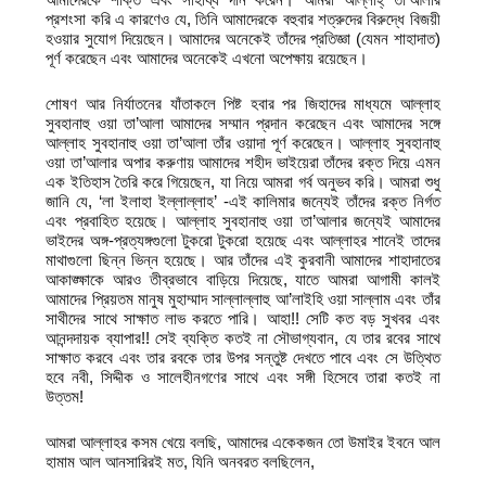
প্রশংসা করি এ কারণেও যে, তিনি আমাদেরকে বহুবার শত্রুদের বিরুদ্ধে বিজয়ী
হওয়ার সুযোগ দিয়েছেন। আমাদের অনেকেই তাঁদের প্রতিজ্ঞা (যেমন শাহাদাত)
পূর্ণ করেছেন এবং আমাদের অনেকেই এখনো অপেক্ষায় রয়েছেন।
শোষণ আর নির্যাতনের যাঁতাকলে পিষ্ট হবার পর জিহাদের মাধ্যমে আল্লাহ
সুবহানাহু ওয়া তা’আলা আমাদের সম্মান প্রদান করেছেন এবং আমাদের সঙ্গে
আল্লাহ সুবহানাহু ওয়া তা’আলা তাঁর ওয়াদা পূর্ণ করেছেন। আল্লাহ সুবহানাহু
ওয়া তা’আলার অপার করুণায় আমাদের শহীদ ভাইয়েরা তাঁদের রক্ত দিয়ে এমন
এক ইতিহাস তৈরি করে গিয়েছেন, যা নিয়ে আমরা গর্ব অনুভব করি। আমরা শুধু
জানি যে, ‘লা ইলাহা ইল্লাল্লাহ’ -এই কালিমার জন্যেই তাঁদের রক্ত নির্গত
এবং প্রবাহিত হয়েছে। আল্লাহ সুবহানাহু ওয়া তা’আলার জন্যেই আমাদের
ভাইদের অঙ্গ-প্রত্যঙ্গগুলো টুকরো টুকরো হয়েছে এবং আল্লাহর শানেই তাদের
মাথাগুলো ছিন্ন ভিন্ন হয়েছে। আর তাঁদের এই কুরবানী আমাদের শাহাদাতের
আকাঙ্ক্ষাকে আরও তীব্রভাবে বাড়িয়ে দিয়েছে, যাতে আমরা আগামী কালই
আমাদের প্রিয়তম মানুষ মুহাম্মাদ সাল্লাল্লাহু আ’লাইহি ওয়া সাল্লাম এবং তাঁর
সাথীদের সাথে সাক্ষাত লাভ করতে পারি। আহা!! সেটি কত বড় সুখবর এবং
আনন্দদায়ক ব্যাপার!! সেই ব্যক্তি কতই না সৌভাগ্যবান, যে তার রবের সাথে
সাক্ষাত করবে এবং তার রবকে তার উপর সন্তুষ্ট দেখতে পাবে এবং সে উত্থিত
হবে নবী, সিদ্দীক ও সালেহীনগণের সাথে এবং সঙ্গী হিসেবে তারা কতই না
উত্তম!
আমরা আল্লাহর কসম খেয়ে বলছি, আমাদের একেকজন তো উমাইর ইবনে আল
হামাম আল আনসারিরই মত, যিনি অনবরত বলছিলেন,