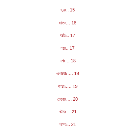
ছয়ঃ.. 15
সাতঃ… 16
আটঃ.. 17
নয়ঃ.. 17
দশঃ… 18
এগারোঃ…. 19
বারোঃ…. 19
তেরোঃ…. 20
চৌদ্দঃ… 21
পনেরঃ.. 21