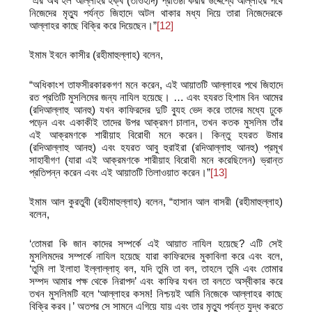
“এর অর্থ হল আল্লাহর হক্ব (তাওহীদ) প্রতিষ্ঠা করার উদ্দেশ্যে আল্লাহর পথে
নিজেদের মৃত্যু পর্যন্ত জিহাদে অটল থাকার মধ্য দিয়ে তারা নিজেদেরকে
আল্লাহর কাছে বিক্রি করে দিয়েছেন।”
[12]
ইমাম ইবনে কাসীর (রহীমাহুল্লাহ) বলেন,
“অধিকাংশ তাফসীরকারকগণ মনে করেন, এই আয়াতটি আল্লাহর পথে জিহাদে
রত প্রতিটি মুসলিমের জন্য নাযিল হয়েছে। … এবং হযরত হিশাম বিন আমের
(রদিআল্লাহু আনহু) যখন কাফিরদের দুটি ব্যুহ ভেদ করে তাদের মধ্যে ঢুকে
পড়েন এবং একাকীই তাদের উপর আক্রমণ চালান, তখন কতক মুসলিম তাঁর
এই আক্রমণকে শারীয়াহ বিরোধী মনে করেন। কিন্তু হযরত উমার
(রদিআল্লাহু আনহু) এবং হযরত আবু হুরাইরা (রদিআল্লাহু আনহু) প্রমূখ
সাহাবীগণ (যারা এই আক্রমণকে শারীয়াহ বিরোধী মনে করেছিলেন) ভ্রান্ত
প্রতিপন্ন করেন এবং এই আয়াতটি তিলাওয়াত করেন।”
[13]
ইমাম আল কুরতুবী (রহীমাহুল্লাহ) বলেন, “হাসান আল বাসরী (রহীমাহুল্লাহ)
বলেন,
‘তোমরা কি জান কাদের সম্পর্কে এই আয়াত নাযিল হয়েছে? এটি সেই
মুসলিমদের সম্পর্কে নাযিল হয়েছে যারা কাফিরদের মুকাবিলা করে এবং বলে,
‘তুমি লা ইলাহা ইল্লাল্লাহ্‌ বল, যদি তুমি তা বল, তাহলে তুমি এবং তোমার
সম্পদ আমার পক্ষ থেকে নিরাপদ’ এবং কাফির যখন তা বলতে অস্বীকার করে
তখন মুসলিমটি বলে ‘আল্লাহর কসম! নিশ্চয়ই আমি নিজেকে আল্লাহর কাছে
বিক্রি করব।’ অতপর সে সামনে এগিয়ে যায় এবং তার মৃত্যু পর্যন্ত যুদ্ধ করতে