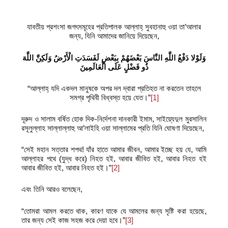
যাবতীয় প্রশংসা জগৎসমূহের প্রতিপালক আল্লাহ্‌ সুবহানাহু ওয়া তা’আলার
জন্য, যিনি আমাদের জানিয়ে দিয়েছেন,
وَلَوْلا دَفْعُ اللَّهِ النَّاسَ بَعْضَهُمْ بِبَعْضٍ لَفَسَدَتِ الْأَرْضُ وَلَكِنَّ اللَّهَ
ذُو فَضْلٍ عَلَى الْعَالَمِينَ
“আল্লাহ্‌ যদি একদল মানুষকে অপর দল দ্বারা প্রতিহত না করতেন তাহলে
সমগ্র পৃথিবী বিধ্বস্ত হয়ে যেত।”
[1]
দূরুদ ও সালাম বর্ষিত হোক দিক-নির্দেশনা দানকারী ইমাম, সাইয়্যেদুল মুরসালিন
রসূলুল্লাহ সাল্লাল্লাহু আ’লাইহি ওয়া সাল্লামের প্রতি যিনি ঘোষণা দিয়েছেন,
“সেই মহান সত্তার শপথ! যাঁর হাতে আমার জীবন, আমার ইচ্ছে হয় যে, আমি
আল্লাহর পথে (যুদ্ধ করে) নিহত হই, আবার জীবিত হই, আবার নিহত হই
আবার জীবিত হই, আবার নিহত হই।”
[2]
এবং তিনি আরও বলেছেন,
“তোমরা আমল করতে থাক, কারণ যাকে যে আমলের জন্য সৃষ্টি করা হয়েছে,
তার জন্য সেই কাজ সহজ করে দেয়া হবে।”
[3]