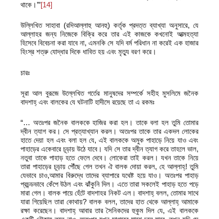
থাকে।’”
[14]
উল্লিখিত সাহাবা (রদিআল্লাহু আনহু) কর্তৃক প্রদত্ত ব্যাখ্যা অনুসারে, যে
আল্লাহর জন্য নিজেকে বিক্রি করে তার এই কাজকে কখনোই আত্মহত্যা
হিসেবে বিবেচনা করা যাবে না, এমনকি সে যদি বর্ম পরিধান না করেই এক হাজার
হিংস্র শত্রু যোদ্ধার দিকে ধাবিত হয় এবং মৃত্যু বরণ করে।
চারঃ
সূরা আল বুরূজে উল্লেখিত গর্তের মানুষদের সম্পর্কে সহীহ মুসলিমে জনৈক
বাদশাহ্‌ এবং বালকের যে ঘটনাটি হাদীসে রয়েছে তা এ রকমঃ
“… অতঃপর জনৈক বালককে হাজির করা হল। তাকে বলা হল তুমি তোমার
দ্বীন ত্যাগ কর। সে প্রত্যাখ্যান করল। অতঃপর তাকে তার একদল লোকের
হাতে দেয়া হল এবং বলা হল যে, এই বালককে অমুক পাহাড়ে নিয়ে যাও এবং
পাহাড়ের একেবারে চূড়ায় উঠে যাবে। যদি সে তার দ্বীন ত্যাগ করে তাহলে ভাল,
নতুবা তাকে পাহাড় হতে ফেলে দেবে। লোকেরা তাই করল। যখন তাকে নিয়ে
তারা পাহাড়ের চূড়ায় পৌঁছে গেল তখন ঐ বালক দোয়া করল, হে আল্লাহ্‌! তুমি
যেভাবে চাও,আমার বিরুদ্ধে তাদের ব্যাপারে যথেষ্ট হয়ে যাও। অতঃপর পাহাড়
প্রচন্ডভাবে কেঁপে উঠল এবং ঝাঁকুনি দিল। এতে তারা সকলেই পাহাড় হতে পড়ে
মারা গেল। বালক পায়ে হেঁটে বাদশাহর নিকট এল। বাদশাহ্‌ বলল, তোমার সাথে
যারা গিয়েছিল তারা কোথায়? বালক বলল, তাদের হাত থেকে আল্লাহ্‌ আমাকে
রক্ষা করেছেন। বাদশাহ্‌ আবার তার সৈনিকদের হুকুম দিল যে, এই বালককে