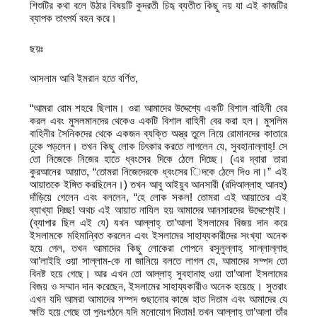
শিশুটির কথা বলে উঠার বিষয়টি কুদরতী চিহৃ ব্যতীত কিছু নয় যা এই কাজটির
ব্যাপক তাৎপর্য বহন করে।
ছয়ঃ
আসলাম আবি ইমরান হতে বর্ণিত,
“আমরা রোম শহরে ছিলাম। ওরা আমাদের উদ্দেশ্যে একটি বিশাল বাহিনী বের
করল এবং মুসলমানদের থেকেও একটি বিশাল বাহিনী বের করা হল। মুসলিম
বাহিনীর সৈনিকদের থেকে একজন ব্যক্তি অস্ত্র তুলে নিয়ে রোমানদের কাতারে
ঢুকে পড়লেন। তখন কিছু লোক চিৎকার করতে লাগলেন যে, সুবহানাল্লাহ্‌! সে
তো নিজেকে নিজের হাতে ধ্বংসের দিকে ঠেলে দিচ্ছে। (এর দ্বারা তারা
কুরআনের আয়াত, “তোমরা নিজেদেরকে ধ্বংসের িদকে ঠেলে দিও না।” এই
আয়াতকে ইঙ্গিত করছিলেন।) তখন আবু আইয়ুব আনসারী (রদিআল্লাহু আনহু)
দাঁড়িয়ে গেলেন এবং বললেন, “হে লোক সকল! তোমরা এই আয়াতের এই
ব্যাখ্যা দিচ্ছ! অথচ এই আয়াত নাযিল হয় আমাদের আনসারদের উদ্দেশ্যেই।
(ব্যাপার ছিল এই যে) যখন আল্লাহ্‌ তা’আলা ইসলামের বিজয় দান করে
ইসলামকে মহিমান্বিত করলেন এবং ইসলামের সাহায্যকারীদের সংখ্যা অনেক
হয়ে গেল, তখন আমাদের কিছু লোকেরা গোপনে রসূলুল্লাহ্‌ সাল্লাল্লাহু
আ’লাইহি ওয়া সাল্লাম-কে না জানিয়ে বলতে লাগল যে, আমাদের সম্পদ তো
বিনষ্ট হয়ে গেছে। আর এখন তো আল্লাহ্‌ সুবহানাহু ওয়া তা’আলা ইসলামের
বিজয় ও সম্মান দান করেছেন, ইসলামের সাহায্যকারীও অনেক হয়েছে। সুতরাং
এখন যদি আমরা আমাদের সম্পদ গুছানোর কাজে হাত দিতাম এবং আমাদের যে
ক্ষতি হয়ে গেছে তা পুনঃগঠনে যদি মনোযোগ দিতাম! তখন আল্লাহ্‌ তা’আলা তাঁর