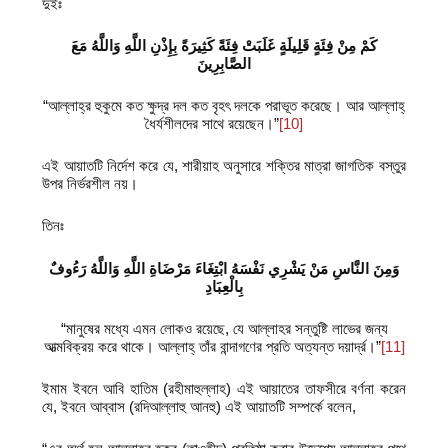
দুইঃ
كَمْ مِنْ فِئَةٍ قَلِيلَةٍ غَلَبَتْ فِئَةً كَثِيرَةً بِإِذْنِ اللَّهِ وَاللَّهُ مَعَ
الصَّابِرِينَ
“আল্লাহ্‌র হুকুমে কত ক্ষুদ্র দল কত বৃহৎ দলকে পরাভূত করেছে। আর আল্লাহ্‌
ধৈর্যশীলদের সাথে রয়েছেন।”
[10]
এই আয়াতটি নির্দেশ করে যে, শারীয়াহ অনুসারে শক্তির মাত্রা জাগতিক বস্তুর
উপর নির্ভরশীল নয়।
তিনঃ
وَمِنَ النَّاسِ مَنْ يَشْرِي نَفْسَهُ ابْتِغَاءَ مَرْضَاةِ اللَّهِ وَاللَّهُ رَءُوفٌ
بِالْعِبَادِ
“মানুষের মধ্যে এমন লোকও রয়েছে, যে আল্লাহর সন্তুষ্টি লাভের জন্য
আত্মবিক্রয় করে থাকে। আল্লাহ্‌ তাঁর বান্দাগণের প্রতি অত্যন্ত দয়ার্দ্র।”
[11]
ইমাম ইবনে আবি হাতিম (রহীমাহুল্লাহ) এই আয়াতের তাফসীরে বর্ণনা করেন
যে, ইবনে আব্বাস (রদিআল্লাহু আনহু) এই আয়াতটি সম্পর্কে বলেন,