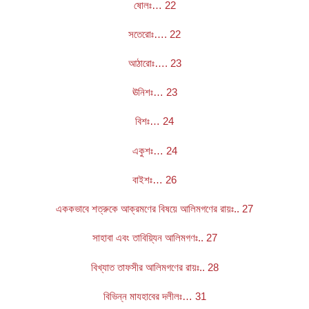
ষোলঃ… 22
সতেরোঃ…. 22
আঠারোঃ…. 23
ঊনিশঃ… 23
বিশঃ… 24
একুশঃ… 24
বাইশঃ… 26
এককভাবে শত্রুকে আক্রমণের বিষয়ে আলিমগণের রায়ঃ.. 27
সাহাবা এবং তাবিয়্যিন আলিমগণঃ.. 27
বিখ্যাত তাফসীর আলিমগণের রায়ঃ.. 28
বিভিন্ন মাযহাবের দলীলঃ… 31