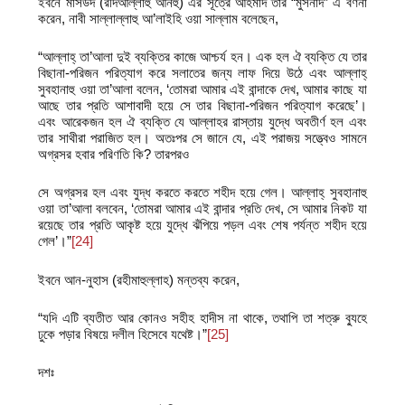
ইবনে মাসউদ (রদিআল্লাহু আনহু) এর সূত্রে আহমাদ তাঁর “মুসনাদ” এ বর্ণনা
করেন, নাবী সাল্লাল্লাহু আ’লাইহি ওয়া সাল্লাম বলেছেন,
“আল্লাহ্‌ তা’আলা দুই ব্যক্তির কাজে আশ্চর্য হন। এক হল ঐ ব্যক্তি যে তার
বিছানা-পরিজন পরিত্যাগ করে সলাতের জন্য লাফ দিয়ে উঠে এবং আল্লাহ্‌
সুবহানাহু ওয়া তা’আলা বলেন, ‘তোমরা আমার এই বান্দাকে দেখ, আমার কাছে যা
আছে তার প্রতি আশাবাদী হয়ে সে তার বিছানা-পরিজন পরিত্যাগ করেছে’।
এবং আরেকজন হল ঐ ব্যক্তি যে আল্লাহর রাস্তায় যুদ্ধে অবতীর্ণ হল এবং
তার সাথীরা পরাজিত হল। অতঃপর সে জানে যে, এই পরাজয় সত্ত্বেও সামনে
অগ্রসর হবার পরিণতি কি? তারপরও
সে অগ্রসর হল এবং যুদ্ধ করতে করতে শহীদ হয়ে গেল। আল্লাহ্‌ সুবহানাহু
ওয়া তা’আলা বলবেন, ‘তোমরা আমার এই বান্দার প্রতি দেখ, সে আমার নিকট যা
রয়েছে তার প্রতি আকৃষ্ট হয়ে যুদ্ধে ঝঁপিয়ে পড়ল এবং শেষ পর্যন্ত শহীদ হয়ে
গেল’।”
[24]
ইবনে আন-নুহাস (রহীমাহুল্লাহ) মন্তব্য করেন,
“যদি এটি ব্যতীত আর কোনও সহীহ হাদীস না থাকে, তথাপি তা শত্রু ব্যুহে
ঢুকে পড়ার বিষয়ে দলীল হিসেবে যথেষ্ট।”
[25]
দশঃ