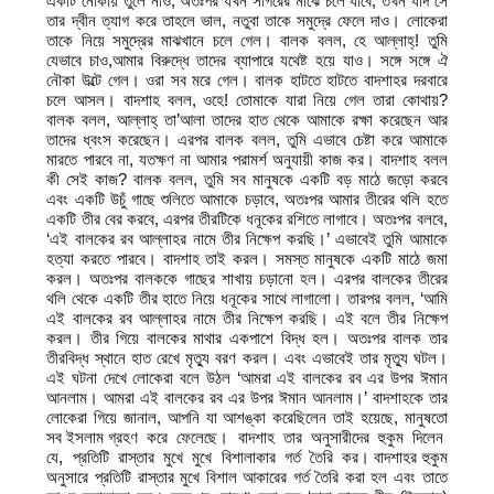
একটি নৌকায় তুলে নাও, অতঃপর যখন সাগরের মাঝে চলে যাবে, তখন যদি সে
তার দ্বীন ত্যাগ করে তাহলে ভাল, নতুবা তাকে সমুদ্রে ফেলে দাও। লোকেরা
তাকে নিয়ে সমুদ্রের মাঝখানে চলে গেল। বালক বলল, হে আল্লাহ্‌! তুমি
যেভাবে চাও,আমার বিরুদ্ধে তাদের ব্যাপারে যথেষ্ট হয়ে যাও। সঙ্গে সঙ্গে ঐ
নৌকা উল্টে গেল। ওরা সব মরে গেল। বালক হাটতে হাটতে বাদশাহর দরবারে
চলে আসল। বাদশাহ বলল, ওহে! তোমাকে যারা নিয়ে গেল তারা কোথায়?
বালক বলল, আল্লাহ্‌ তা’আলা তাদের হাত থেকে আমাকে রক্ষা করেছেন আর
তাদের ধ্বংস করেছেন। এরপর বালক বলল, তুমি এভাবে চেষ্টা করে আমাকে
মারতে পারবে না, যতক্ষণ না আমার পরামর্শ অনুযায়ী কাজ কর। বাদশাহ বলল
কী সেই কাজ? বালক বলল, তুমি সব মানুষকে একটি বড় মাঠে জড়ো করবে
এবং একটি উচুঁ গাছে শুলিতে আমাকে চড়াবে, অতঃপর আমার তীরের থলি হতে
একটি তীর বের করবে, এরপর তীরটিকে ধনূকের রশিতে লাগাবে। অতঃপর বলবে,
‘এই বালকের রব আল্লাহর নামে তীর নিক্ষেপ করছি।’ এভাবেই তুমি আমাকে
হত্যা করতে পারবে। বাদশাহ তাই করল। সমস্ত মানুষকে একটি মাঠে জমা
করল। অতঃপর বালককে গাছের শাখায় চড়ানো হল। এরপর বালকের তীরের
থলি থেকে একটি তীর হাতে নিয়ে ধনূকের সাথে লাগালো। তারপর বলল, ‘আমি
এই বালকের রব আল্লাহর নামে তীর নিক্ষেপ করছি। এই বলে তীর নিক্ষেপ
করল। তীর গিয়ে বালকের মাথার একপাশে বিদ্ধ হল। অতঃপর বালক তার
তীরবিদ্ধ স্থানে হাত রেখে মৃত্যু বরণ করল। এবং এভাবেই তার মৃত্যু ঘটল।
এই ঘটনা দেখে লোকেরা বলে উঠল ‘আমরা এই বালকের রব এর উপর ঈমান
আনলাম। আমরা এই বালকের রব এর উপর ঈমান আনলাম।’ বাদশাহকে তার
লোকেরা গিয়ে জানাল, আপনি যা আশঙ্কা করেছিলেন তাই হয়েছে, মানুষতো
সব ইসলাম গ্রহণ করে ফেলেছে। বাদশাহ তার অনুসারীদের হুকুম দিলেন
যে, প্রতিটি রাস্তার মুখে মুখে বিশালাকার গর্ত তৈরি কর। বাদশাহর হুকুম
অনুসারে প্রতিটি রাস্তার মুখে বিশাল আকারের গর্ত তৈরি করা হল এবং তাতে