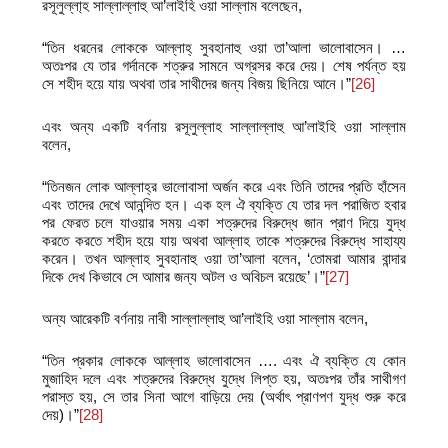
রসূলুল্লা্‌হ সাল্লাল্লাহু আ’লাইহি ওয়া সাল্লাম বলেছেন,
“তিন ধরনের লোককে আল্লাহ্‌ সুবহানাহু ওয়া তা’আলা ভালোবাসেন। …
অতঃপর যে তার গর্দানকে শত্রুর সামনে অগ্রসর করে দেয়। শেষ পর্যন্ত হয়
সে শহীদ হয়ে যায় অথবা তার সাথীদের জন্য বিজয় ছিনিয়ে আনে।”
[26]
এবং অন্য একটি বর্ণনায় রসূলুল্লাহ সাল্লাল্লাহু আ’লাইহি ওয়া সাল্লাম
বলেন,
“তিনজন লোক আল্লাহ্‌র ভালোবাসা অর্জন করে এবং তিনি তাদের প্রতি হাঁসেন
এবং তাদের দেখে আনন্দিত হন। এক হল ঐ ব্যক্তি যে তার দল পরাজিত হবার
পর ফেরত চলে যাওয়ার সময় একা শত্রুদের বিরুদ্ধে জান প্রাণ দিয়ে যুদ্ধ
করতে করতে শহীদ হয়ে যায় অথবা আল্লাহ তাকে শত্রুদের বিরুদ্ধে সাহায্য
করেন। তখন আল্লাহ সুবহানাহু ওয়া তা’আলা বলেন, ‘তোমরা আমার বান্দার
দিকে দেখ কিভাবে সে আমার জন্য অটল ও অবিচল রয়েছে’।”
[27]
অন্য আরেকটি বর্ণনায় নাবী সাল্লাল্লাহু আ’লাইহি ওয়া সাল্লাম বলেন,
“তিন প্রকার লোককে আল্লাহ ভালোবাসেন …. এবং ঐ ব্যক্তি যে কোন
মুজাহিদ দলে এবং শত্রুদের বিরুদ্ধে যুদ্ধে লিপ্ত হয়, অতঃপর তাঁর সাথীগণ
পরাস্ত হয়, সে তার সিনা আগে বাড়িয়ে দেয় (অর্থাৎ প্রাণপণ যুদ্ধ শুরু করে
দেয়)।”
[28]