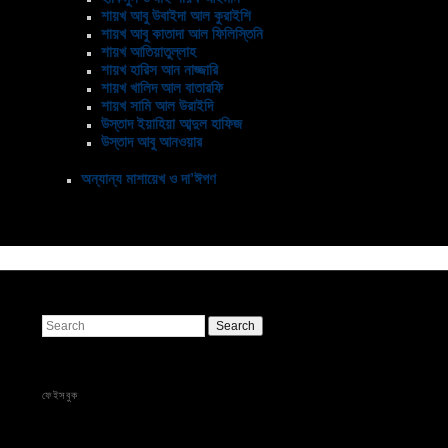
শায়খ আবু উবাইদা আল কুরাইশি
শায়খ আবু কাতাদা আল ফিলিস্তিনি
শায়খ আতিয়াতুল্লাহ
শায়খ হারিস আন নাজ্জারি
শায়খ খালিদ আল বাতারফি
শায়খ সামি আল উরাইদি
উস্তাদ ইয়াহিয়া আব্দুল হাফিজ
উস্তাদ আবু আনওয়ার
অন্যান্য মাশায়েখ ও দা’ঈগণ
Search
ফেইসবুক