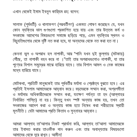
এখান থেকেই ইমাম ইবনুল কায়্যিম রহ: বলেন:
সালাফ (পূর্ববর্তী) ও খালাফগণ (পরবর্তীগণ) একমত পোষণ করেছেন যে, যখন
কোন ব্যক্তির ভাল গুণগুলো প্রকাশিত হয়ে যায় এবং তার উত্তম কর্ম ও
সৎকাজে আদেশের বিষয়গুলো সমাজে ছড়িয়ে পড়ে, এমন ব্যক্তির স্খলন ও
বিচ্যুতিগুলোর থেকে দৃষ্টি নত করা হবে, যা অন্যদের থেকে নত করা হত না।
কেননা ভুল ও অপরাধ হল নাপাকী, আর “পানি যখন দুই কুল্লায় (মটকায়)
পৌঁছে, তা নাপাকী বহন করে না ।”তাই তার অপরাধগুলোও নাপাকী, যা তার
পূণ্যের বিশাল সমুদ্রের মাঝে হারিয়ে যাবে। তার বিশাল আমল ও নেক কাজের
মধ্যে হারিয়ে যাবে।
মোটকথা, প্রতিটি মানুষকেই তার পূর্ববর্তীর মর্যাদা ও শ্রেষ্ঠত্ব বুঝতে হবে। এর
প্রতিই ইসলাম আমাদেরকে আহ্বান করে। বড়দেরকে সম্মান করা, অগ্রগমীতা
ও মর্যাদার অধিকারীদেরকে সম্মান করা, যতক্ষণ পর্যন্ত তা হদ (আল্লাহর
নির্ধারিত শাস্তি) না হয়। কিন্তু যখন স্পষ্ট অন্যায় কাজ হয়, তখন তো
সৎকাজের আদেশ করা ও অন্যায় কাজ হতে নিষেধ করা শরীয়তের স্থায়ী
মূলনীতি। যেটা আমাদের প্রতি কিতাব ও সুন্নাহর আহ্বান।
আমরা আল্লাহ তা’আলার নিকট প্রার্থনা করি, আল্লাহ তা’আলা আমাদেরকে
তার ইবাদত করার তাওফীক দান করুন এবং তার অবাধ্যতার বিষয়গুলো
আমাদের থেকে দূরে রাখুন। আমীন!