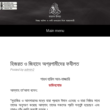
দারুল ইলম
বিশুদ্ধ আকিদা ও নববী মানহাজের দিকে আহ্বানকারী
Skip to content
Main menu
হিজরত ও জিহাদে অগ্রগামীদের ফযীলত
Posted by
admin2
শায়খ হারিস আন-নাজ্জারি
ডাউনলোড
আল্লাহ তা’আলা বলেন:
“মুহাজির ও আনসারদের মধ্যে যারা প্রথমে ঈমান এনেছে ও যারা নিষ্ঠার সাথে
তাদের অনুসরণ করেছে আল্লাহ তাদের সকলের প্রতি সন্তুষ্ট হয়েছেন এবং
তারাও তাঁর প্রতি সন্তুষ্ট হয়েছে।