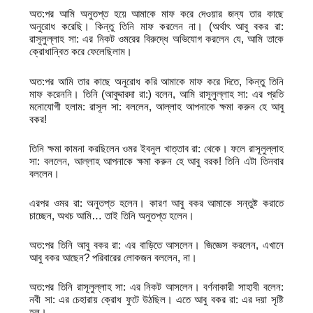
অত:পর আমি অনুতপ্ত হয়ে আমাকে মাফ করে দেওয়ার জন্য তার কাছে
অনুরোধ করেছি। কিন্তু তিনি মাফ করলেন না। (অর্থাৎ আবু বকর রা:
রাসূলুল্লাহ সা: এর নিকট ওমরের বিরুদ্ধে অভিযোগ করলেন যে, আমি তাকে
ক্রোধান্বিত করে ফেলেছিলাম।
অত:পর আমি তার কাছে অনুরোধ করি আমাকে মাফ করে দিতে, কিন্তু তিনি
মাফ করেননি। তিনি (আবুদ্দারদা রা:) বলেন, আমি রাসূলুল্লাহ সা: এর প্রতি
মনোযোগী হলাম: রাসূল সা: বললেন, আল্লাহ আপনাকে ক্ষমা করুন হে আবু
বকর!
তিনি ক্ষমা কামনা করছিলেন ওমর ইবনুল খাত্তাব রা: থেকে। ফলে রাসূলুল্লাহ
সা: বললেন, আল্লাহ আপনাকে ক্ষমা করুন হে আবু বরক! তিনি এটা তিনবার
বললেন।
এরপর ওমর রা: অনুতপ্ত হলেন। কারণ আবু বকর আমাকে সন্তুষ্ট করাতে
চাচ্ছেন, অথচ আমি… তাই তিনি অনুতপ্ত হলেন।
অত:পর তিনি আবু বকর রা: এর বাড়িতে আসলেন। জিজ্ঞেস করলেন, এখানে
আবু বকর আছেন? পরিবারের লোকজন বললেন, না।
অত:পর তিনি রাসূলুল্লাহ সা: এর নিকট আসলেন। বর্ণনাকারী সাহাবী বলেন:
নবী সা: এর চেহারায় ক্রোধ ফুটে উঠছিল। এতে আবু বকর রা: এর দয়া সৃষ্টি
হল।