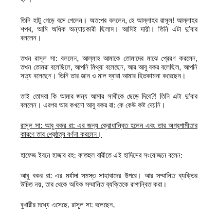
তিনি হাটু গেড়ে বসে গেলেন। অত:পর বললেন, হে আল্লাহর রাসূল! আল্লাহর
শপথ, আমি অধিক অন্যায়কারী ছিলাম। আমিই দায়ী। তিনি এটা দু’বার
বললেন।
তখন রাসূল সা: বললেন, আল্লাহ আমাকে তোমাদের মাঝে প্রেরণ করলেন,
তখন তোমরা বলেছিলে, আপনি মিথ্যা বলেছেন, আর আবু বকর বলেছিল, আপনি
সত্য বলেছেন। তিনি তার জান ও মাল দ্বারা আমার হিতকামনা করেছেন।
তাই তোমরা কি আমার জন্য আমার সাথীকে ছেড়ে দিবে?! তিনি এটা দু’বার
বললেন। এরপর আর কখনো আবু বকর রা: কে কেউ কষ্ট দেয়নি।
রাসূল সা: আবু বকর রা: এর জন্য ক্রোধান্বিত হলেন এবং তার অগ্রগামীতার
কারণে তার শ্রেষ্ঠত্ব বর্ণনা করলেন।
হাফেজ ইবনে হাজার রহ: ফাতহুল বারীতে এই হাদিসের সংযোজনে বলেন:
আবু বকর রা: এর মর্যাদা সমস্ত সাহাবাদের উপরে। আর সম্মানিত ব্যক্তির
উচিত নয়, তার থেকে অধিক সম্মানিত ব্যক্তিকে রাগান্বিত করা।
বুখারীর মধ্যে এসেছে, রাসূল সা: বলেছেন,