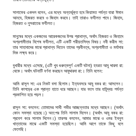
সালাফের একদল বলেন, এর মধ্যে অন্তর্ভূক্ত হবে কিয়ামত পর্যন্ত যারা ঈমান
আনবে, হিজরত করবে ও জিহাদ করবে। তাই তারাও ফযীলত পাবে। জিহাদ,
হিজরত ও নুসরাতের ফযীলত।
মানুষের মধ্যে একজনের আরেকজনের উপর প্রাধান্য, অর্থাৎ হিজরত ও জিহাদে
অগ্রগামীতার বিশেষ ফযীলত, এটি একটি শরীয়তসিদ্ধ বিষয়। নবী করীম সা:
তার সাহাবাদের মাঝে প্রাধান্য দিতেন তাদের প্রবীনত্ব, অগ্রগামীতা ও মর্যাদার
দিক লক্ষ্য করে।
বুখারীর মধ্যে এসেছে, (এটি খুব গুরুত্বপূর্ণ একটি ঘটনা) হযরত আবু দ্দারদা রা:
থেকে। অর্থাৎ ঘটনাটি বর্ণনা করছেন আবুদ্দারদা রা:। তিনি বলেন:
আমি রাসূল সা: এর নিকট বসা ছিলাম। ইত্যবসরে আবু বকর রা: আসলেন।
তিনি কাপড়ের এক প্রান্ত হাতে ধরে আছেন। যার ফলে তার হাটুদ্বয় পর্যন্ত
প্রকাশিত হয়ে পড়ল।
রাসূল সা: বললেন: তোমাদের সাথী গভীর আচ্ছন্নতার মধ্যে আছেন। (অর্থাৎ
কোন সমস্যা হয়েছে।) অত:পর তিনি সালাম দিলেন। (অর্থাৎ আবু বকর রা:
প্রবেশ করে সালাম দিলেন।) তারপর বললেন, আমার মাঝে ও ওমর ইবনুল
খাত্তাবের মাঝে একটি সমস্যা হয়েছিল। আমি আগে তাকে কিছু বলে
ফেলেছি।