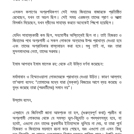
এসকল কলাণের অগ্রপথিকগণ সেই সময় জিহাদের বাজারকে প্রতিষ্ঠিত
রেখেছেন, যখন তা অচল ছিল। সেই সময় এরজন্য তাদের প্রাণ ও আত্মা
বিসর্জন দিয়েছেন, যখন দ্বীনের সাহায্য করতে অনেকেই পিছপা হয়েছিল।
যেদিন সাহায্যকারী কম ছিল, সহযোগীর অস্তিত্বই ছিল না। তাই হিজরত ও
জিহাদের পথে অগ্রগামী এ সকল লোককে অন্যদের উপর প্রাধান্য দেওয়া হবে
এবং তাদের অগ্রাধিকার বাস্তবায়ন করা হবে। শুধু তাই না, বরং তারা
মুসলমানদের নেতা, তাদের সরদার।
ইমাম আশহাব ইমাম মালেক রহ: থেকে এই উক্তি বর্ণনা করেছেন:
মর্যাদাবান ও হিম্মতওয়ালা লোকদেরকে প্রাধান্য দেওয়া উচিত। কারণ আল্লাহ
তা’আলা বলেন: “তোমাদের মধ্যে যারা (মক্কা) বিজয়ের আগে ব্যয় করেছে ও
যুদ্ধ করেছে তারা (পরবর্তীদের) সমান নয়”।
উস্তাদ বলেন,
এস্থানে যে জিনিসটি জানা আবশ্যক তা হল, (গুরুত্বপূর্ণ কথা) প্রবীন বা
অগ্রগামী লোকদের থেকে যে সমস্ত ভুল-বিচ্যুতি ও পদস্খলসমূহ হবে, যা
হবেই, এগুলো যেন তাদের কুরবানীর ইতিহাসকে ভুলিয়ে না দেয়, যা তারা পূর্বে
হিজরত ও জিহাদের ময়দানে রচনা করে গেছেন, বরং এগুলো তো এমন কিছু