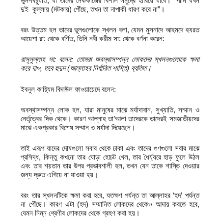
ভুল-বিচ্যুতি, যা তাদের নেককাজের বিশাল সমুদ্রে হারিয়ে যাবে। “পানি যখন
দুই কুল্লায় (মটকায়) পৌঁছে, তখন তা নাপাকী ধারণ করে না”।
বরং উত্তম হল তাদের ভুলগুলোকে স্খলন বলা, যেমন মুসনাদে আহমদে হযরত
আয়েশা রা: থেকে বর্ণিত, তিনি নবী করীম সা: থেকে বর্ণনা করেন:
রাসূলুল্লাহ সা: বলেন: তোমরা অবস্থাসম্পন্ন লোকদের স্খলনগুলোকে ক্ষমা
করে দাও
,
তবে হুদুদ (আল্লাহর নির্ধারিত শাস্তি) ব্যতিত।
ইবনুল কায়্যিম বিদাউল ফাওয়ায়েদে বলেন:
অবস্থাসম্পন্ন লোক হল, যারা মানুষের মাঝে মর্যাদাবান, সুখ্যাতি, সম্মান ও
নের্তৃত্বের দিক থেকে। কারণ আল্লাহ তা’আলা তাদেরকে তাদেরই সমজাতীয়দের
মাঝে একপ্রকার বিশেষ সম্মান ও মর্যাদা দিয়েছেন।
তাই এরূপ যাদের দোষগুলো সবার থেকে ঢাকা এবং তাদের গুণগুলো সবার মাঝে
প্রসিদ্ধ, কিন্তু কখনো তার ঘোড়া হোচট খেল, তার ধৈর্য্যরে হাড় ফুলে উঠল
এবং তার শয়তান তার উপর প্রভাবশালী হল, তখন যেন তাকে শাস্তি দেওয়ার
জন্য দ্রুত এগিয়ে না যাওয়া হয়।
বরং তার স্খলনটিকে ক্ষমা করা হবে, যতক্ষণ পর্যন্ত তা আল্লাহর ‘হদ’ পর্যন্ত
না পৌঁছে। কারণ এটা (হদ) সম্মানিত লোকদের থেকেও আদায় করতে হবে,
যেমন নিম্ন শ্রেণীর লোকদের থেকে গ্রহণ করা হয়।