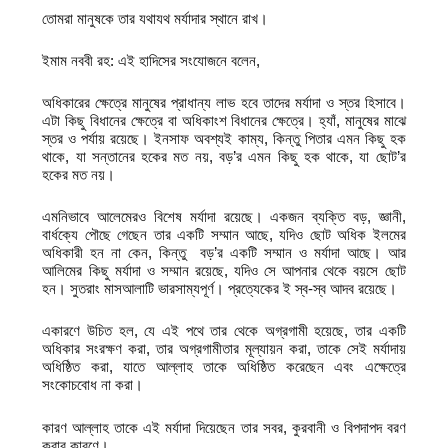
তোমরা মানুষকে তার যথাযথ মর্যাদার স্থানে রাখ।
ইমাম নববী রহ: এই হাদিসের সংযোজনে বলেন,
অধিকারের ক্ষেত্রে মানুষের প্রাধান্য লাভ হবে তাদের মর্যাদা ও স্তর হিসাবে।
এটা কিছু বিধানের ক্ষেত্রে বা অধিকাংশ বিধানের ক্ষেত্রে। হ্যাঁ, মানুষের মাঝে
স্তর ও পর্যায় রয়েছে। ইনসাফ অবশ্যই কাম্য, কিন্তু পিতার এমন কিছু হক
থাকে, যা সন্তানের হকের মত নয়, বড়’র এমন কিছু হক থাকে, যা ছোট’র
হকের মত নয়।
এমনিভাবে আলেমেরও বিশেষ মর্যাদা রয়েছে। একজন ব্যক্তি বড়, জ্ঞানী,
বার্ধক্যে পৌছে গেছেন তার একটি সম্মান আছে, যদিও ছোট অধিক ইলমের
অধিকারী হন না কেন, কিন্তু বড়’র একটি সম্মান ও মর্যাদা আছে। আর
আলিমের কিছু মর্যাদা ও সম্মান রয়েছে, যদিও সে আপনার থেকে বয়সে ছোট
হন। সুতরাং মাসআলাটি ভারসাম্যপূর্ণ। প্রত্যেকের ই স্ব-স্ব আদব রয়েছে।
একারণে উচিত হল, যে এই পথে তার থেকে অগ্রগামী হয়েছে, তার একটি
অধিকার সংরক্ষণ করা, তার অগ্রগামীতার মূল্যায়ন করা, তাকে সেই মর্যাদায়
অধিষ্ঠিত করা, যাতে আল্লাহ তাকে অধিষ্ঠিত করেছেন এবং এক্ষেত্রে
সংকোচবোধ না করা।
কারণ আল্লাহ তাকে এই মর্যাদা দিয়েছেন তার সবর, কুরবানী ও বিপদাপদ বরণ
করার কারণে।