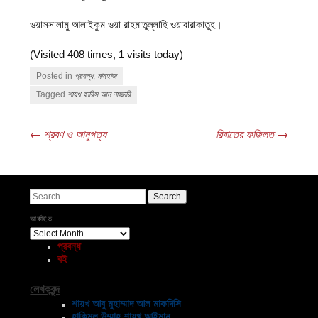
ওয়াসসালামু আলাইকুম ওয়া রাহমাতুল্লাহি ওয়াবারাকাতুহ।
(Visited 408 times, 1 visits today)
Posted in
প্রবন্ধ
,
মানহাজ
Tagged
শায়খ হারিস আন নাজ্জারি
←
শ্রবণ ও আনুগত্য
রিবাতের ফজিলত
→
Post navigation
Search
আর্কাইভ
আর্কাইভ
প্রবন্ধ
বই
লেখকবৃন্দ
শায়খ আবু মুহাম্মাদ আল মাকদিসি
হাকিমুল উম্মাহ শায়খ আইমান