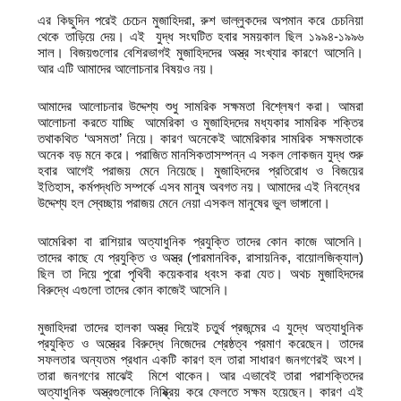
এর কিছুদিন পরেই চেচেন মুজাহিদরা, রুশ ভাল্লুকদের অপমান করে চেচনিয়া
থেকে তাড়িয়ে দেয়। এই যুদ্ধ সংঘটিত হবার সময়কাল ছিল ১৯৯৪-১৯৯৬
সাল। বিজয়গুলোর বেশিরভাগই মুজাহিদদের অস্ত্র সংখ্যার কারণে আসেনি।
আর এটি আমাদের আলোচনার বিষয়ও নয়।
আমাদের আলোচনার উদ্দেশ্য শুধু সামরিক সক্ষমতা বিশ্লেষণ করা। আমরা
আলোচনা করতে যাচ্ছি আমেরিকা ও মুজাহিদদের মধ্যকার সামরিক শক্তির
তথাকথিত ‘অসমতা’ নিয়ে। কারণ অনেকেই আমেরিকার সামরিক সক্ষমতাকে
অনেক বড় মনে করে। পরাজিত মানসিকতাসম্পন্ন এ সকল লোকজন যুদ্ধ শুরু
হবার আগেই পরাজয় মেনে নিয়েছে। মুজাহিদদের প্রতিরোধ ও বিজয়ের
ইতিহাস, কর্মপদ্ধতি সম্পর্কে এসব মানুষ অবগত নয়। আমাদের এই নিবন্ধের
উদ্দেশ্য হল স্বেচ্ছায় পরাজয় মেনে নেয়া এসকল মানুষের ভুল ভাঙ্গানো।
আমেরিকা বা রাশিয়ার অত্যাধুনিক প্রযুক্তি তাদের কোন কাজে আসেনি।
তাদের কাছে যে প্রযুক্তি ও অস্ত্র (পারমানবিক, রাসায়নিক, বায়োলজিক্যাল)
ছিল তা দিয়ে পুরো পৃথিবী কয়েকবার ধ্বংস করা যেত। অথচ মুজাহিদদের
বিরুদ্ধে এগুলো তাদের কোন কাজেই আসেনি।
মুজাহিদরা তাদের হালকা অস্ত্র দিয়েই চতুর্থ প্রজন্মের এ যুদ্ধে অত্যাধুনিক
প্রযুক্তি ও অস্ত্রের বিরুদ্ধে নিজেদের শ্রেষ্ঠত্ব প্রমাণ করেছেন। তাদের
সফলতার অন্যতম প্রধান একটি কারণ হল তারা সাধারণ জনগণেরই অংশ।
তারা জনগণের মাঝেই মিশে থাকেন। আর এভাবেই তারা পরাশক্তিদের
অত্যাধুনিক অস্ত্রগুলোকে নিষ্ক্রিয় করে ফেলতে সক্ষম হয়েছেন। কারণ এই