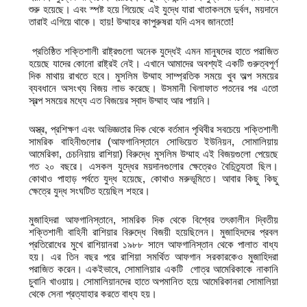
শুরু হয়েছে। এবং স্পষ্ট হয়ে গিয়েছে এই যুদ্ধে যারা খাতাকলমে দুর্বল, ময়দানে
তারাই এগিয়ে থাকে। হায়! উম্মাহর কাপুরুষরা যদি এসব জানতো!
প্রতিষ্ঠিত শক্তিশালী রাষ্ট্রগুলো অনেক যুদ্ধেই এমন মানুষদের হাতে পরাজিত
হয়েছে যাদের কোনো রাষ্ট্রই নেই। এখানে আমাদের অবশ্যই একটি গুরুত্বপূর্ণ
দিক মাথায় রাখতে হবে। মুসলিম উম্মাহ সাম্প্রতিক সময়ে খুব অল্প সময়ের
ব্যবধানে অসংখ্য বিজয় লাভ করেছে। উসমানী খিলাফাত পতনের পর এতো
স্বল্প সময়ের মধ্যে এত বিজয়ের স্বাদ উম্মাহ আর পায়নি।
অস্ত্র, প্রশিক্ষণ এবং অভিজ্ঞতার দিক থেকে বর্তমান পৃথিবীর সবচেয়ে শক্তিশালী
সামরিক বাহিনীগুলোর (আফগানিস্তানে সোভিয়েত ইউনিয়ন, সোমালিয়ায়
আমেরিকা, চেচনিয়ায় রাশিয়া) বিরুদ্ধে মুসলিম উম্মাহ এই বিজয়গুলো পেয়েছে
গত ২০ বছরে। এসকল যুদ্ধের ময়দানগুলোর ক্ষেত্রেও বৈচিত্র্যতা ছিল।
কোথাও পাহাড় পর্বতে যুদ্ধ হয়েছে, কোথাও মরুভূমিতে। আবার কিছু কিছু
ক্ষেত্রে যুদ্ধ সংঘটিত হয়েছিল শহরে।
মুজাহিদরা আফগানিস্তানে, সামরিক দিক থেকে বিশ্বের তৎকালীন দ্বিতীয়
শক্তিশালী বাহিনী রাশিয়ার বিরুদ্ধে বিজয়ী হয়েছিলেন। মুজাহিদদের প্রবল
প্রতিরোধের মুখে রাশিয়ানরা ১৯৮৮ সালে আফগানিস্তান থেকে পালাত বাধ্য
হয়। এর তিন বছর পরে রাশিয়া সমর্থিত আফগান সরকারকেও মুজাহিদরা
পরাজিত করেন। একইভাবে, সোমালিয়ার একটি গোত্র আমেরিকাকে নাকানি
চুবানি খাওয়ায়। সোমালিয়ানদের হাতে অপমানিত হয়ে আমেরিকানরা সোমালিয়া
থেকে সেনা প্রত্যাহার করতে বাধ্য হয়।