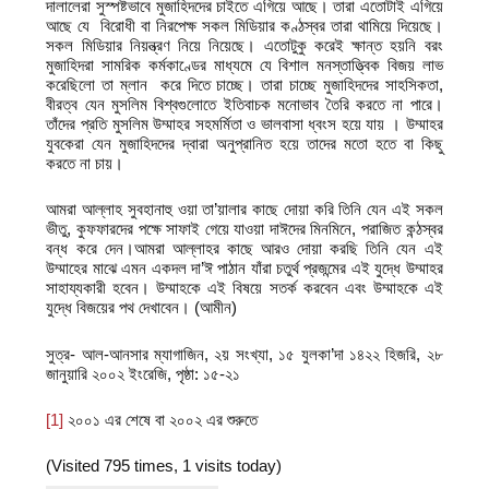
দালালেরা সুস্পষ্টভাবে মুজাহিদদের চাইতে এগিয়ে আছে। তারা এতোটাই এগিয়ে
আছে যে বিরোধী বা নিরপেক্ষ সকল মিডিয়ার কণ্ঠস্বর তারা থামিয়ে দিয়েছে।
সকল মিডিয়ার নিয়ন্ত্রণ নিয়ে নিয়েছে। এতোটুকু করেই ক্ষান্ত হয়নি বরং
মুজাহিদরা সামরিক কর্মকাণ্ডের মাধ্যমে যে বিশাল মনস্তাত্ত্বিক বিজয় লাভ
করেছিলো তা ম্লান করে দিতে চাচ্ছে। তারা চাচ্ছে মুজাহিদদের সাহসিকতা,
বীরত্ব যেন মুসলিম বিশ্বগুলোতে ইতিবাচক মনোভাব তৈরি করতে না পারে।
তাঁদের প্রতি মুসলিম উম্মাহর সহমর্মিতা ও ভালবাসা ধ্বংস হয়ে যায় । উম্মাহর
যুবকেরা যেন মুজাহিদদের দ্বারা অনুপ্রানিত হয়ে তাদের মতো হতে বা কিছু
করতে না চায়।
আমরা আল্লাহ সুবহানাহু ওয়া তা’য়ালার কাছে দোয়া করি তিনি যেন এই সকল
ভীতু, কুফফারদের পক্ষে সাফাই গেয়ে যাওয়া দাঈদের মিনমিনে, পরাজিত কন্ঠস্বর
বন্ধ করে দেন।আমরা আল্লাহর কাছে আরও দোয়া করছি তিনি যেন এই
উম্মাহের মাঝে এমন একদল দা’ঈ পাঠান যাঁরা চতুর্থ প্রজন্মের এই যুদ্ধে উম্মাহর
সাহায্যকারী হবেন। উম্মাহকে এই বিষয়ে সতর্ক করবেন এবং উম্মাহকে এই
যুদ্ধে বিজয়ের পথ দেখাবেন। (আমীন)
সুত্র- আল-আনসার ম্যাগাজিন, ২য় সংখ্যা, ১৫ যুলকা’দা ১৪২২ হিজরি, ২৮
জানুয়ারি ২০০২ ইংরেজি, পৃষ্ঠা: ১৫-২১
[1]
২০০১ এর শেষে বা ২০০২ এর শুরুতে
(Visited 795 times, 1 visits today)