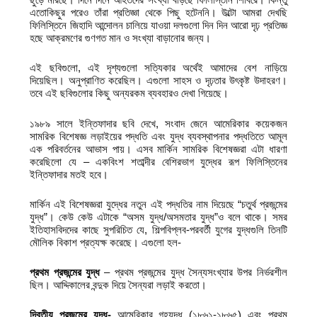
এতোকিছুর পরেও তাঁরা প্রতিজ্ঞা থেকে পিছু হটেননি। উল্টো আমরা দেখছি
ফিলিস্তিনে জিহাদি আন্দোলন চালিয়ে যাওয়া দলগুলো দিন দিন আরো দৃঢ় প্রতিজ্ঞ
হছে আক্রমণের গুণগত মান ও সংখ্যা বাড়ানোর জন্য।
এই ছবিগুলো, এই দৃশ্যগুলো সত্যিকার অর্থেই আমাদের বেশ নাড়িয়ে
দিয়েছিল। অনুপ্রাণিত করেছিল। এগুলো সাহস ও দৃঢ়তার উৎকৃষ্ট উদাহরণ।
তবে এই ছবিগুলোর কিছু অন্যরকম ব্যবহারও দেখা গিয়েছে।
১৯৮৯ সালে ইন্তিফাদার ছবি দেখে, সংবাদ জেনে আমেরিকার কয়েকজন
সামরিক বিশেষজ্ঞ লড়াইয়ের পদ্ধতি এবং যুদ্ধ ব্যবস্থাপনার পদ্ধতিতে আমূল
এক পরিবর্তনের আভাস পায়। এসব মার্কিন সামরিক বিশেষজ্ঞরা এটা ধারণা
করেছিলো যে – একবিংশ শতাব্দীর বেশিরভাগ যুদ্ধের রূপ ফিলিস্তিনের
ইন্তিফাদার মতই হবে।
মার্কিন এই বিশেষজ্ঞরা যুদ্ধের নতুন এই পদ্ধতির নাম দিয়েছে “চতুর্থ প্রজন্মের
যুদ্ধ”। কেউ কেউ এটাকে “অসম যুদ্ধ/অসমতার যুদ্ধ”ও বলে থাকে। সমর
ইতিহাসবিদদের কাছে সুপরিচিত যে, শিল্পবিপ্লব-পরবর্তী যুগের যুদ্ধগুলি তিনটি
মৌলিক বিকাশ প্রত্যক্ষ করেছে। এগুলো হল-
প্রথম
প্রজন্মের
যুদ্ধ
– প্রথম প্রজন্মের যুদ্ধ সৈন্যসংখ্যার উপর নির্ভরশীল
ছিল। আদ্দিকালের বন্দুক দিয়ে সৈন্যরা লড়াই করতো।
দ্বিতীয় প্রজন্মের যুদ্ধ-
আমেরিকার গৃহযুদ্ধ (১৮৬১-১৮৬৫) এবং প্রথম