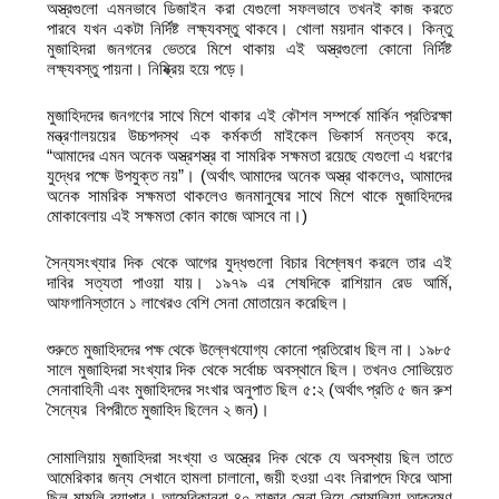
অস্ত্রগুলো এমনভাবে ডিজাইন করা যেগুলো সফলভাবে তখনই কাজ করতে
পারবে যখন একটা নির্দিষ্ট লক্ষ্যবস্তু থাকবে। খোলা ময়দান থাকবে। কিন্তু
মুজাহিদরা জনগনের ভেতরে মিশে থাকায় এই অস্ত্রগুলো কোনো নির্দিষ্ট
লক্ষ্যবস্তু পায়না। নিষ্ক্রিয় হয়ে পড়ে।
মুজাহিদদের জনগণের সাথে মিশে থাকার এই কৌশল সম্পর্কে মার্কিন প্রতিরক্ষা
মন্ত্রণালয়য়ের উচ্চপদস্থ এক কর্মকর্তা মাইকেল ভিকার্স মন্তব্য করে,
“আমাদের এমন অনেক অস্ত্রশস্ত্র বা সামরিক সক্ষমতা রয়েছে যেগুলো এ ধরণের
যুদ্ধের পক্ষে উপযুক্ত নয়”। (অর্থাৎ আমাদের অনেক অস্ত্র থাকলেও, আমাদের
অনেক সামরিক সক্ষমতা থাকলেও জনমানুষের সাথে মিশে থাকে মুজাহিদদের
মোকাবেলায় এই সক্ষমতা কোন কাজে আসবে না।)
সৈন্যসংখ্যার দিক থেকে আগের যুদ্ধগুলো বিচার বিশ্লেষণ করলে তার এই
দাবির সত্যতা পাওয়া যায়। ১৯৭৯ এর শেষদিকে রাশিয়ান রেড আর্মি,
আফগানিস্তানে ১ লাখেরও বেশি সেনা মোতায়েন করেছিল।
শুরুতে মুজাহিদদের পক্ষ থেকে উল্লেখযোগ্য কোনো প্রতিরোধ ছিল না। ১৯৮৫
সালে মুজাহিদরা সংখ্যার দিক থেকে সর্বোচ্চ অবস্থানে ছিল। তখনও সোভিয়েত
সেনাবাহিনী এবং মুজাহিদদের সংখার অনুপাত ছিল ৫:২ (অর্থাৎ প্রতি ৫ জন রুশ
সৈন্যের বিপরীতে মুজাহিদ ছিলেন ২ জন)।
সোমালিয়ায় মুজাহিদরা সংখ্যা ও অস্ত্রের দিক থেকে যে অবস্থায় ছিল তাতে
আমেরিকার জন্য সেখানে হামলা চালানো, জয়ী হওয়া এবং নিরাপদে ফিরে আসা
ছিল মামুলি ব্যাপার। আমেরিকানরা ৪০ হাজার সেনা নিয়ে সোমালিয়া আক্রমণ