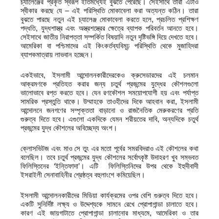
চ্যালেঞ্জের প্রকৃত স্বরূপ ইতিমধ্যেই বুঝতে পেরেছে। সেইসাথে তারা এটাও
স্বীকার করছে যে – এই পরিস্থিতি মোকাবেলা করা অত্যন্ত কঠিন। তারা
বুঝতে পারছে নতুন এই চ্যালেঞ্জ মোকাবেলা করতে হলে, প্রচলিত প্রশিক্ষণ
পদ্ধতি, যুদ্ধশাস্ত্র এবং অস্ত্রশস্ত্রের ক্ষেত্রে ব্যাপক পরিবর্তন আনতে হবে।
সেইসাথে জাতীয় নিরাপত্তা সম্পর্কিত বিষয়াদি নতুন দৃষ্টিভঙ্গি দিয়ে দেখতে হবে।
আমেরিকা বা পশ্চিমাদের এই কিংকর্তব্যবিমূঢ় পরিস্থিতি থেকে মুজাহিদরা
ব্যাপকমাত্রায় লাভবান হচ্ছেন।
একইভাবে, ইসলামী আন্দোলনকারীদেরকেও ক্রুসেডারদের এই চলমান
আক্রমণকে প্রতিহত করার জন্য চতুর্থ প্রজন্মের যুদ্ধের কৌশলগুলো
ভালোভাবে রপ্ত করতে হবে। যেন রণকৌশল সময়োপযোগী হয় এবং পর্যাপ্ত
সামরিক প্রস্তুতি থাকে। উম্মাহকে তাওহীদের দিকে আহবান করা, ইসলামী
আন্দোলনে জনগণের সম্পৃক্ততা বাড়ানো ও রাজনৈতিক মেরুকরণের প্রতি
গুরুত্ব দিতে হবে। এগুলো একদিকে যেমন শরীয়তের দাবি, অন্যদিকে চতুর্থ
প্রজন্মের যুদ্ধ কৌশলের অবিচ্ছেদ্য অংশ।
ক্লোসভিটজ এবং মাও সে তুং এর মতো পূর্বের সমরবিদরাও এই কৌশলের কথা
বলেছিল। তবে চতুর্থ প্রজন্মের যুদ্ধ কৌশলের সর্বোৎকৃষ্ট উদাহরণ খুব সম্ভবত
ফিলিস্তিনের ‘ইন্তিফাদা’। এটি ফিলিস্তিনিদের উপর থেকে ইহুদীবাদী
ইসরাইলী সেনাবাহিনীর শ্রেষ্ঠত্ব বহুলাংশে কমিয়েছিল।
ইসলামী আন্দোলনকারীদের মিডিয়া কার্যক্রমের ওপর বেশি গুরুত্ব দিতে হবে।
একটি সুনির্দিষ্ট লক্ষ্য ও উদ্দেশ্যকে সামনে রেখে প্রোপাগান্ডা চালাতে হবে।
কারণ এই জায়গাটাতে প্রোপাগান্ডা চালানোর মাধ্যমে, আমেরিকা ও তার