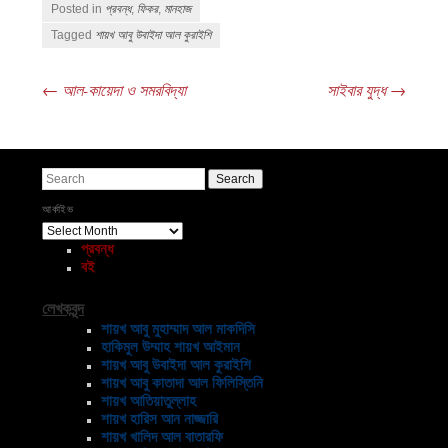
Posted in
প্রবন্ধ
,
ফিকর
,
মানহাজ
Tagged
শায়খ আবু উবাইদা আল কুরাইশি
←
আল-কায়েদা ও সমরবিদ্যা
সাইবার যুদ্ধ
→
Post navigation
Search
আর্কাইভ
আর্কাইভ
প্রবন্ধ
বই
লেখকবৃন্দ
শায়খ আবু মুহাম্মাদ আল মাকদিসি
হাকিমুল উম্মাহ শায়খ আইমান
শায়খ আবু উবাইদা আল কুরাইশি
শায়খ আবু কাতাদা আল ফিলিস্তিনি
শায়খ আতিয়াতুল্লাহ
শায়খ হারিস আন নাজ্জারি
শায়খ খালিদ আল বাতারফি