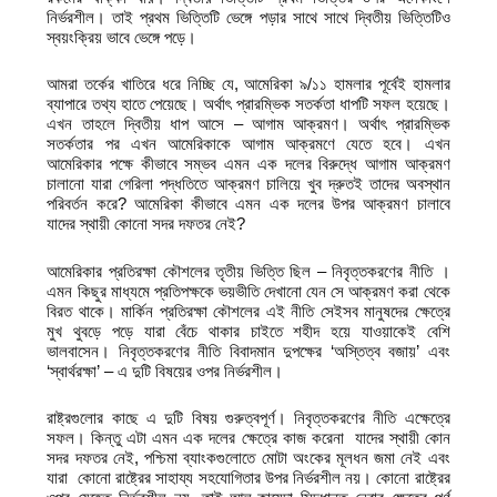
নির্ভরশীল। তাই প্রথম ভিত্তিটি ভেঙ্গে পড়ার সাথে সাথে দ্বিতীয় ভিত্তিটিও
স্বয়ংক্রিয় ভাবে ভেঙ্গে পড়ে।
আমরা তর্কের খাতিরে ধরে নিচ্ছি যে, আমেরিকা ৯/১১ হামলার পূর্বেই হামলার
ব্যাপারে তথ্য হাতে পেয়েছে। অর্থাৎ প্রারম্ভিক সতর্কতা ধাপটি সফল হয়েছে।
এখন তাহলে দ্বিতীয় ধাপ আসে – আগাম আক্রমণ। অর্থাৎ প্রারম্ভিক
সতর্কতার পর এখন আমেরিকাকে আগাম আক্রমণে যেতে হবে। এখন
আমেরিকার পক্ষে কীভাবে সম্ভব এমন এক দলের বিরুদ্ধে আগাম আক্রমণ
চালানো যারা গেরিলা পদ্ধতিতে আক্রমণ চালিয়ে খুব দ্রুতই তাদের অবস্থান
পরিবর্তন করে? আমেরিকা কীভাবে এমন এক দলের উপর আক্রমণ চালাবে
যাদের স্থায়ী কোনো সদর দফতর নেই?
আমেরিকার প্রতিরক্ষা কৌশলের তৃতীয় ভিত্তি ছিল – নিবৃত্তকরণের নীতি ।
এমন কিছুর মাধ্যমে প্রতিপক্ষকে ভয়ভীতি দেখানো যেন সে আক্রমণ করা থেকে
বিরত থাকে। মার্কিন প্রতিরক্ষা কৌশলের এই নীতি সেইসব মানুষদের ক্ষেত্রে
মুখ থুবড়ে পড়ে যারা বেঁচে থাকার চাইতে শহীদ হয়ে যাওয়াকেই বেশি
ভালবাসেন। নিবৃত্তকরণের নীতি বিবাদমান দুপক্ষের ‘অস্তিত্ব বজায়’ এবং
‘স্বার্থরক্ষা’ – এ দুটি বিষয়ের ওপর নির্ভরশীল।
রাষ্ট্রগুলোর কাছে এ দুটি বিষয় গুরুত্বপূর্ণ। নিবৃত্তকরণের নীতি এক্ষেত্রে
সফল। কিন্তু এটা এমন এক দলের ক্ষেত্রে কাজ করেনা যাদের স্থায়ী কোন
সদর দফতর নেই, পশ্চিমা ব্যাংকগুলোতে মোটা অংকের মূলধন জমা নেই এবং
যারা কোনো রাষ্ট্রের সাহায্য সহযোগিতার উপর নির্ভরশীল নয়। কোনো রাষ্ট্রের