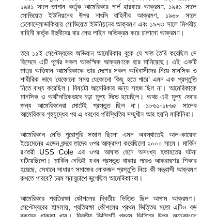
১৯৪১ সালে জাপান কর্তৃক আমেরিকার পার্ল হারবারে আক্রমণ, ১৯৪১ সালে
সোভিয়েত ইউনিয়নের উপর নাৎসি বাহিনীর আক্রমণ, ১৯৬৮ সালে
চেকোস্লোভাকিয়ায় সোভিয়েত ইউনিয়নের আক্রমণ এবং ১৯৭৩ সালে মিশরীয়
বাহিনী কর্তৃক ইহুদীদের বার লেভ লাইন অতিক্রম করে চালানো আক্রমণ।
তবে ১১ই সেপ্টেম্বরের অভিযান আমেরিকার বুকে যে ক্ষত তৈরি করেছিল সে
হিসেবে এটি পূর্বের সকল আকস্মিক আক্রমণকে হার মানিয়েছে। এই একটি
মাত্র অভিযান আমেরিকাকে তার দেশের সকল অধিবাসীদের নিয়ে মানসিক ও
শারীরিক ভাবে ‘যেকোনো সময় যেকোনো কিছু হতে পারে’ এমন এক প্রস্তুতি
নিতে বাধ্য করেছিল। বিষয়টা আমেরিকার জন্য সহজ ছিল না। আমেরিকাকে
মানসিক ও অর্থনৈতিকভাবে চড়া মূল্য দিতে হয়েছিল। অথচ এই মূল্য দেবার
জন্য আমেরিকানরা মোটেই প্রস্তুত ছিল না। ১৮৬১-১৮৬৫ সালের
আমেরিকার গৃহযুদ্ধের পর এ ধরণের পরিস্থিতির সম্মুখীন আর হয়নি মার্কিনিরা।
আমেরিকান নেভি পুরোপুরি সজাগ ছিলো এমন অবস্থাতেই আল-কায়েদা
ইয়েমেনের এডেন বন্দরে তাদের ওপর আক্রমণ করেছিলো ২০০০ সালে। মার্কিন
রণতরী USS Cole এর ওপর আঘাত হেনে অসংখ্য হতাহতের ঘটনা
ঘটিয়েছিলো। মার্কিন নেভিই যখন প্রস্তুত থাকার পরেও আক্রমণের শিকার
হয়েছে, সেখানে সাধারণ সমাজের লোকজন প্রস্তুতি নিয়ে কী সন্ত্রাসী আক্রমণ
রুখতে পারবে? চরম স্নায়ুচাপে ভুগেছিল আমেরিকানরা।
আমেরিকার প্রতিরক্ষা কৌশলের দ্বিতীয় ভিত্তি ছিল আগাম আক্রমণ।
সেপ্টেম্বরের হামলায়, প্রতিরক্ষা কৌশলের প্রথম ভিত্তির মতো এটিও বড়
রকমের ধাক্কা খায়। দ্বিতীয় ভিত্তিটি প্রথম ভিত্তির উপর অনেকাংশে