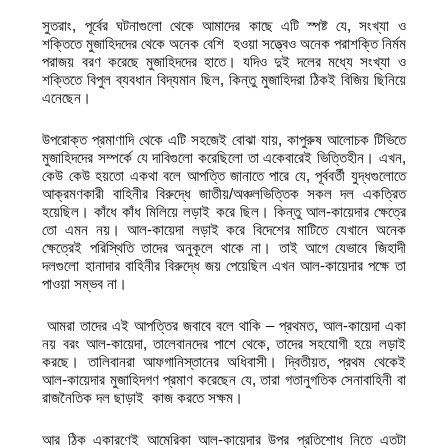
সুতরাং, পূর্বের ঘটনাগুলো থেকে আমাদের কাছে এটি স্পষ্ট যে, সংখ্যা ও
শক্তিতে মুজাহিদদের থেকে অনেক বেশি হওয়া সত্ত্বেও অনেক পরাশক্তি নির্মম
পরাজয় বরণ করেছে মুজাহিদদের হাতে। যদিও দুই দলের মধ্যে সংখ্যা ও
শক্তিতে বিপুল ব্যবধান বিদ্যমান ছিল, কিন্তু মুজাহিদরা ঠিকই বিজিয় ছিনিয়ে
এনেছেন।
উপরোক্ত প্রমাণাদি থেকে এটি সহজেই বোঝা যায়, কাপুরুষ আলোচক টিভিতে
মুজাহিদদের সম্পর্কে যে দাবিগুলো করেছিলো তা একেবারেই ভিত্তিহীন। এখন,
কেউ কেউ হয়তো একথা বলে আপত্তি জানাতে পারে যে, পূর্ববর্তী যুদ্ধগুলোতে
আক্রমণকারী বাহিনীর বিরুদ্ধে জাতীয়/অঞ্চলভিত্তিক সকল দল একত্রিত
হয়েছিল। কাঁধে কাঁধ মিলিয়ে লড়াই করে ছিল। কিন্তু আল-কায়েদার ক্ষেত্রে
তো এমন নয়। আল-কায়েদা লড়াই করে বিদেশের মাটিতে যেখানে অনেক
ক্ষেত্রেই পরিস্থিতি তাদের অনুকূলে থাকে না। তাই আগে যেভাবে জিহাদী
দলগুলো হানাদার বাহিনীর বিরুদ্ধে জয় পেয়েছিল এখন আল-কায়েদার পক্ষে তা
পাওয়া সম্ভব না।
আমরা তাদের এই আপত্তির জবাবে বলে থাকি – প্রথমত, আল-কায়েদা একা
নয় বরং আল-কায়েদা, তালেবানদের পাশে থেকে, তাদের সহযোগী হয়ে লড়াই
করছে। তালিবানরা আফগানিস্তানের অধিবাসী। দ্বিতীয়ত, প্রথম থেকেই
আল-কায়েদার মুজাহিদগণ প্রমাণ করেছেন যে, তারা গতানুগতিক সেনাবাহিনী বা
রাজনৈতিক দল ছাড়াই কাজ করতে সক্ষম।
আর ঠিক একারণেই আমেরিকা আল-কায়েদার উপর প্রতিশোধ নিতে এতটা