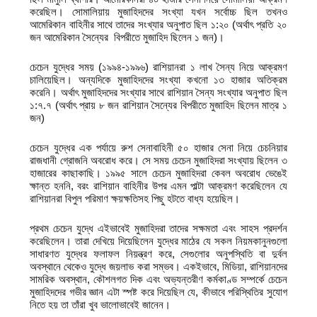
করেছিল। সোমালিয়ায় মুজাহিদদের সংখ্যা যখন সর্বোচ্চ ছিল তখনও
আমেরিকান বাহিনীর সাথে তাদের সংখ্যার অনুপাত ছিল ১:২০ (অর্থাৎ প্রতি ২০
জন আমেরিকান সৈন্যের বিপরীতে মুজাহিদ ছিলেন ১ জন)।
চেচেন যুদ্ধের সময় (১৯৯৪-১৯৯৬) রাশিয়ানরা ১ লাখ সৈন্য নিয়ে আক্রমণ
চালিয়েছিল। অন্যদিকে মুজাহিদদের সংখ্যা কখনো ১৩ হাজার অতিক্রম
করেনি। অর্থাৎ মুজাহিদদের সংখ্যার সাথে রাশিয়ান সৈন্য সংখ্যার অনুপাত ছিল
১:৭.৭ (অর্থাৎ প্রায় ৮ জন রাশিয়ান সৈন্যের বিপরীতে মুজাহিদ ছিলেন মাত্র ১
জন)
চেচেন যুদ্ধের এক পর্যায়ে রুশ সেনাবাহিনী ৫০ হাজার সেনা নিয়ে চেচনিয়ার
রাজধানী গ্রোজনি অবরোধ করে। সে সময় চেচেন মুজাহিদরা সংখ্যায় ছিলেন ৩
হাজারের কাছাকাছি। ১৯৯৫ সালে চেচেন মুজাহিদরা কেবল অবরোধ ভেঙেই
ক্ষান্ত হননি, বরং রাশিয়ান বাহিনীর উপর এমন পাল্টা আক্রমণ করেছিলেন যে
রাশিয়ানরা বিপুল পরিমাণ ক্ষয়ক্ষতিসহ পিছু হটতে বাধ্য হয়েছিল।
প্রথম চেচেন যুদ্ধে এইভাবেই মুজাহিদরা তাদের সক্ষমতা এবং সাহস প্রদর্শন
করেছিলেন। তারা দেখিয়ে দিয়েছিলেন যুদ্ধের মাঠের যে সকল নিয়মকানুনগুলো
সাধারণত যুদ্ধের ফলাফল নিয়ন্ত্রণ করে, সেগুলোর অনুপস্থিতি বা দুর্বল
অবস্থানে থেকেও যুদ্ধে জয়লাভ করা সম্ভব। একইভাবে, মিডিয়া, রাশিয়ানদের
সামরিক অবস্থান, কৌশলগত দিক এবং অভ্যন্তরীণ কর্মকাণ্ড সম্পর্কে চেচেন
মুজাহিদদের গভীর জ্ঞান এটা স্পষ্ট করে দিয়েছিল যে, কীভাবে পরিস্থিতির সুযোগ
নিতে হয় তা তাঁরা খুব ভালোভাবেই জানেন।