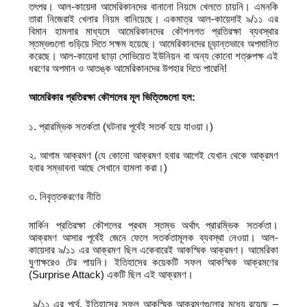
তৎপর। আল-কায়েদা আমেরিকানদের বানানো নিয়মে খেলতে চায়নি। এমনকি
তারা নিজেরাই খেলার নিয়ম বানিয়েছে। একমাত্র আল-কায়েদাই ৯/১১ এর
বিমান হামলার মাধ্যমে আমেরিকানদের কৌশলগত প্রতিরক্ষা ব্যবস্থার
স্তম্ভগুলো গুড়িয়ে দিতে সক্ষম হয়েছে। আমেরিকানদের চূড়ান্তভাবে অপমানিত
করেছে। আল-কায়েদা ছাড়া সোভিয়েত ইউনিয়ন বা অন্য কোনো শত্রুপক্ষ এই
ধরণের অপমান ও আতঙ্ক আমেরিকানদের উপহার দিতে পারেনি!
আমেরিকার প্রতিরক্ষা কৌশলের মূল ভিত্তিগুলো হল:
১. প্রারম্ভিক সতর্কতা (ঘটনার পূর্বেই সতর্ক হয়ে যাওয়া।)
২. আগাম আক্রমণ (যে কোনো আক্রমণ হবার আগেই যেখান থেকে আক্রমণ
হবার সম্ভাবনা আছে সেখানে হামলা করা।)
৩. নিবৃত্তকরণের নীতি
মার্কিন প্রতিরক্ষা কৌশলের প্রথম স্তম্ভ অর্থাৎ প্রারম্ভিক সতর্কতা।
আক্রমণ আসার পূর্বেই জেনে ফেলে সতর্কতামূলক ব্যবস্থা নেওয়া। আল-
কায়েদার ৯/১১ এর আক্রমণ ছিল একেবারেই আকস্মিক আক্রমণ। আমেরিকা
ঘুণাক্ষরেও টের পায়নি। ইতিহাসের কয়েকটি সফল আকস্মিক আক্রমণের
(Surprise Attack) একটি ছিল এই আক্রমণ।
৯/১১ এর পূর্বে, ইতিহাসের সফল আকস্মিক আক্রমণগুলোর মধ্যে রয়েছে –