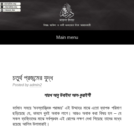
দারুল ইলম
বিশুদ্ধ আকিদা ও নববী মানহাজের দিকে আহ্বানকারী
Skip to content
Main menu
চতুর্থ প্রজন্মের যুদ্ধ
Posted by
admin2
শায়খ আবু উবাইদা আল-কুরাইশী
বর্তমান সময়ে ‘মনস্তাত্ত্বিক পরাজয়’ এই উম্মাহর মাঝে এতো ব্যাপক পরিমাণ
ছড়িয়েছে যে, ভাবলে খুবই অবাক লাগে। আরও অবাক করা বিষয় হল – যে
সকল ব্যক্তিদের মাঝে সর্বপ্রথম এই রোগের লক্ষণ দেখা গিয়েছে তাদের মধ্যে
রয়েছে আলিম উলামারাই।