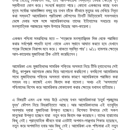
ওপর যেহেতু নির্ভরশীল নয়, তাই আল-কায়েদা সিদ্ধান্ত নেবার ক্ষেত্রে পূর্ণ
স্বাধীনতা ভোগ করে। সংঘর্ষে জড়াতে পারে। কোনো একজনের কাছে যখন
মৃত্য সর্বোচ্চ আকাঙ্ক্ষিত বস্তু হয় তখন তাঁকে কীভাবে মৃত্যুর ভয় দেখিয়ে নিবৃত
করা সম্ভব? আমেরিকান প্রতিরক্ষা কৌশলের তিনটি ভিত্তিকেই সফলভাবে
ভেঙ্গে দেবার সঙ্গে সঙ্গে আমেরিকানদের তাদের ইতিহাসের সবচেয়ে বড়
মনস্তাত্বিক পরাজয়ের স্বাদ উপহার দিয়েছে আল-কায়েদা।
একজন পশ্চিমা সমরবিদের মতে – ‘শত্রুকে মনস্তাত্ত্বিক দিক থেকে পরাজিত
করার সর্বশ্রেষ্ঠ পদ্ধতি হলো -তাকে এমন স্থানে আঘাত করতে হবে যেখানে
শত্রু নিজেকে নিরাপদ মনে করে। থাকতে স্বস্তি পায়’। ৯/১১ হামলার ক্ষেত্রে
আল-কায়েদার মুজাহিদরা ঠিক এটাই করেছিলেন।
আমেরিকা এবং মুজাহিদদের সামরিক শক্তির অসমতা নিয়ে টিভি চ্যানেলের সেই
ভীতু, কাপুরুষ আলোচক জোর দিয়ে আলোচনা করছিলো। বলছিলো আমেরিকার
সাথে মুজাহিদদের শক্তির অসমতা থাকার কারণে আমেরিকাকে পরাজিত করা
সম্ভব নয়। কাজেই এখন জিহাদ করা যাবেনা। অথচ এই ‘অসমতায়’
পশ্চিমাদের বিশেষ করে আমেরিকার মোকাবেলা করার ক্ষেত্রে যথাযথ হাতিয়ার।
এ বিষয়টি এমন এক সময় উঠে এসেছে যখন আমেরিকানরা ‘চতুর্থ প্রজন্মের
যুদ্ধ’ কৌশল নিয়ে বিভ্রান্তিতে আছে। আর আমেরিকানদের এই হতবুদ্ধি
অবস্থার দ্বারা মুজাহিদরা উপকৃত হচ্ছেন। বিশেষত উম্মাহর সেই সকল
মানুষেরা উপকৃত হচ্ছেন যারা নতুন করে জিহাদ শুরু করেছেন। যাদের হারানোর
কিছু নেই। প্রাত্যাহিক জীবনে যারা এতটাই অপমান-লাঞ্ছনার শিকার হয়েছেন,
নতুন করে অপমানিত হবার আর কিছু নেই। আমেরিকা এবং পশ্চিমারা এই নতুন