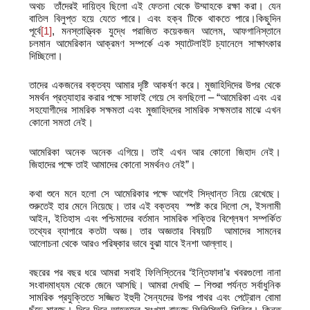
অথচ তাঁদেরই দায়িত্ব ছিলো এই ফেতনা থেকে উম্মাহকে রক্ষা করা। যেন
বাতিল বিলুপ্ত হয়ে যেতে পারে। এবং হক্ব টিকে থাকতে পারে।
কিছুদিন
পূর্বে
[1]
, মনস্তাত্ত্বিক যুদ্ধে পরাজিত কয়েকজন আলেম, আফগানিস্তানে
চলমান আমেরিকান আক্রমণ সম্পর্কে এক স্যাটেলাইট চ্যানেলে সাক্ষাৎকার
দিচ্ছিলো।
তাদের একজনের বক্তব্য আমার দৃষ্টি আকর্ষণ করে। মুজাহিদিদের উপর থেকে
সমর্থন প্রত্যাহার করার পক্ষে সাফাই গেয়ে সে বলছিলো – “আমেরিকা এবং এর
সহযোগীদের সামরিক সক্ষমতা এবং মুজাহিদদের সামরিক সক্ষমতার মাঝে এখন
কোনো সমতা নেই।
আমেরিকা অনেক অনেক এগিয়ে। তাই এখন আর কোনো জিহাদ নেই।
জিহাদের পক্ষে তাই আমাদের কোনো সমর্থনও নেই”।
কথা শুনে মনে হলো সে আমেরিকার পক্ষে আগেই সিদ্ধান্ত নিয়ে রেখেছে।
শুরুতেই হার মেনে নিয়েছে। তার এই বক্তব্য স্পষ্ট করে দিলো সে, ইসলামী
আইন, ইতিহাস এবং পশ্চিমাদের বর্তমান সামরিক শক্তির বিশ্লেষণ সম্পর্কিত
তথ্যের ব্যাপারে কতটা অজ্ঞ। তার অজ্ঞতার বিষয়টি আমাদের সামনের
আলোচনা থেকে আরও পরিষ্কার ভাবে বুঝা যাবে ইনশা আল্লাহ।
বছরের পর বছর ধরে আমরা সবাই ফিলিস্তিনের ‘ইন্তিফাদা’র খবরগুলো নানা
সংবাদমাধ্যম থেকে জেনে আসছি। আমরা দেখছি – শিশুরা পর্যন্ত সর্বাধুনিক
সামরিক প্রযুক্তিতে সজ্জিত ইহুদী সৈন্যদের উপর পাথর এবং পেট্রোল বোমা
ছুঁড়ে মারছে। দিনে দিনে আহতদের সংখ্যা বাড়ছে ফিলিস্তিনি শিবিরে। কিন্তু