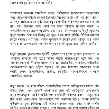
সময়ের পার্থক্য ঝাপসা হয়ে আসবে”।
পাশ্চাত্যের অন্যান্য সমরবিদরা বলছে, ‘ভবিষ্যতের যুদ্ধগুলোতে শত্রুপক্ষের
সমর পরিকল্পনাকারীদের মনস্তাত্ত্বিকভাবে নিয়ন্ত্রণ করার চেষ্টা প্রাধান্য পাবে।
এ লক্ষ্য অর্জনের জন্য পূর্বের মতো শুধু যে সামরিক শক্তি প্রয়োগ করা হবে তা
নয়, বরং নিজেদের কাছে থাকা সব রকম মিডিয়ার মাধ্যমে জনগণ ও
ক্ষমতাশীলদের মতামতকে প্রভাবিত করা হবে। কৌশলগতভাবে, ‘চতুর্থ প্রজন্মের
যুদ্ধ’ আকারে ছোট হবে কিন্তু এই যুদ্ধ একই সাথে পৃথিবীর বিভিন্ন জায়গায়
চলতে থাকবে। এই যুদ্ধে শত্রুর দৃশ্যমান উপস্থিতি তেমন থাকবে না। শত্রু
হঠাৎ করেই এক অঞ্চলে দেখা দিবে আবার সহসাই ভূতের মতো মিলিয়ে যাবে’।
চতুর্থ প্রজন্মের যুদ্ধগুলোতে পূর্ববর্তী প্রজন্মগুলোর যুদ্ধে ব্যবহৃত যুদ্ধকৌশল ও
প্রযুক্তি ব্যবহার করা হবে। কিন্তু আগের প্রজন্মগুলোর মতো যুদ্ধ শুধু
সামরিক ক্ষেত্রেই সীমাবদ্ধ থাকবে না। বরং রাজনৈতিক, সামাজিক, অর্থনৈতিক
ক্ষেত্রগুলোতেও যুদ্ধ ছড়িয়ে পড়বে। এই যুদ্ধে বিবাদমান পক্ষগুলোর মধ্যে
লড়াই চলবে আন্তর্জাতিক, জাতীয়, গোত্রীয়, অঞ্চলভিত্তিক এমনকি
সাংগঠনিক পর্যায়েও!
নতুন ধরণের এই যুদ্ধ পশ্চিমা সেনাবাহিনীকে অনেক প্রতিকূলতার সামনে দাঁড়
করিয়ে দিবে। এবং যেমনটা ধারণা করা হচ্ছে এই প্রতিকূলতা মোকাবেলার
জন্য পাশ্চাত্যের সামরিক বাহিনী তাদের দৃষ্টিভঙ্গি পরিবর্তন করবে। নতুন করে
ঠিক করবে কোন কোন বিষয়গুলোকে তারা প্রাধান্য দিবে। পশ্চিমা বাহিনীর
দৃষ্টিভঙ্গি বা যুদ্ধ কৌশলের এই পরিবর্তন কোনো কারণ ছাড়া এমনি এমনি
হয়নি। যুদ্ধের মাধ্যমেই হয়েছে। চতুর্থ প্রজন্মের এই যুদ্ধ আসলে ইতিমধ্যে