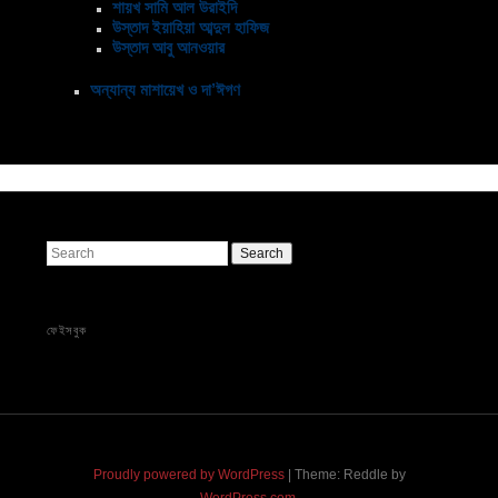
শায়খ সামি আল উরাইদি
উস্তাদ ইয়াহিয়া আব্দুল হাফিজ
উস্তাদ আবু আনওয়ার
অন্যান্য মাশায়েখ ও দা’ঈগণ
Search
ফেইসবুক
Proudly powered by WordPress
|
Theme: Reddle by
WordPress.com
.