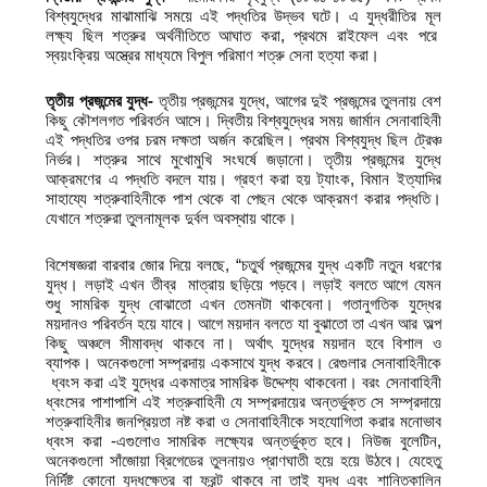
বিশ্বযুদ্ধের মাঝামাঝি সময়ে এই পদ্ধতির উদ্ভব ঘটে। এ যুদ্ধরীতির মূল
লক্ষ্য ছিল শত্রুর অর্থনীতিতে আঘাত করা, প্রথমে রাইফেল এবং পরে
স্বয়ংক্রিয় অস্ত্রের মাধ্যমে বিপুল পরিমাণ শত্রু সেনা হত্যা করা।
তৃতীয় প্রজন্মের যুদ্ধ-
তৃতীয় প্রজন্মের যুদ্ধে, আগের দুই প্রজন্মের তুলনায় বেশ
কিছু কৌশলগত পরিবর্তন আসে। দ্বিতীয় বিশ্বযুদ্ধের সময় জার্মান সেনাবাহিনী
এই পদ্ধতির ওপর চরম দক্ষতা অর্জন করেছিল। প্রথম বিশ্বযুদ্ধ ছিল ট্রেঞ্চ
নির্ভর। শত্রুর সাথে মুখোমুখি সংঘর্ষে জড়ানো। তৃতীয় প্রজন্মের যুদ্ধে
আক্রমণের এ পদ্ধতি বদলে যায়। গ্রহণ করা হয় ট্যাংক, বিমান ইত্যাদির
সাহায্যে শত্রুবাহিনীকে পাশ থেকে বা পেছন থেকে আক্রমণ করার পদ্ধতি।
যেখানে শত্রুরা তুলনামূলক দুর্বল অবস্থায় থাকে।
বিশেষজ্ঞরা বারবার জোর দিয়ে বলছে, “চতুর্থ প্রজন্মের যুদ্ধ একটি নতুন ধরণের
যুদ্ধ। লড়াই এখন তীব্র মাত্রায় ছড়িয়ে পড়বে। লড়াই বলতে আগে যেমন
শুধু সামরিক যুদ্ধ বোঝাতো এখন তেমনটা থাকবেনা। গতানুগতিক যুদ্ধের
ময়দানও পরিবর্তন হয়ে যাবে। আগে ময়দান বলতে যা বুঝাতো তা এখন আর অল্প
কিছু অঞ্চলে সীমাবদ্ধ থাকবে না। অর্থাৎ যুদ্ধের ময়দান হবে বিশাল ও
ব্যাপক। অনেকগুলো সম্প্রদায় একসাথে যুদ্ধ করবে। রেগুলার সেনাবাহিনীকে
ধ্বংস করা এই যুদ্ধের একমাত্র সামরিক উদ্দেশ্য থাকবেনা। বরং সেনাবাহিনী
ধ্বংসের পাশাপাশি এই শত্রুবাহিনী যে সম্প্রদায়ের অন্তর্ভুক্ত সে সম্প্রদায়ে
শত্রুবাহিনীর জনপ্রিয়তা নষ্ট করা ও সেনাবাহিনীকে সহযোগিতা করার মনোভাব
ধ্বংস করা -এগুলোও সামরিক লক্ষ্যের অন্তর্ভুক্ত হবে। নিউজ বুলেটিন,
অনেকগুলো সাঁজোয়া ব্রিগেডের তুলনায়ও প্রাণঘাতী হয়ে হয়ে উঠবে। যেহেতু
নির্দিষ্ট কোনো যুদ্ধক্ষেত্র বা ফ্রন্ট থাকবে না তাই যুদ্ধ এবং শান্তিকালিন