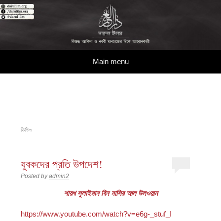
দারুল ইলম
বিশুদ্ধ আকিদা ও নববী মানহাজের দিকে আহ্বানকারী
Skip to content
Main menu
ভিডিও
যুবকদের প্রতি উপদেশ!
Posted by
admin2
শায়খ সুলাইমান বিন নাসির আল উলওয়ান
https://www.youtube.com/watch?v=e6g-_stuf_I