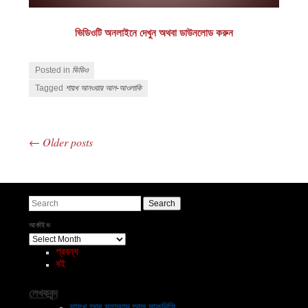
ভিডিওটি অনলাইনে দেখুন অথবা ডাউনলোড করুন
Posted in
ভিডিও
Tagged
শায়খ আনওয়ার আল-আওলাকি
←
Older posts
Post navigation
Search
আর্কাইভ
আর্কাইভ
প্রবন্ধ
বই
লেখকবৃন্দ
শায়খ আবু মুহাম্মাদ আল মাকদিসি