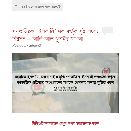
Tagged
শায়খ আনওয়ার আল-আওলাকি
গণতান্ত্রিক ‘ইসলামি’ দল কর্তৃক সৃষ্ট সংশয়
নিরসন – আলি আল খুদাইর ফা আ
Posted by
admin2
ভিডিওটি অনলাইনে দেখুন অথবা ডাউনলোড করুন