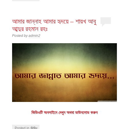
আমার জান্নাহ আমার হৃদয়ে – শায়খ আবু
আব্দুর রহমান রহঃ
Posted by
admin2
ভিডিওটি অনলাইনে দেখুন অথবা ডাউনলোড করুন
Posted in
ভিডিও