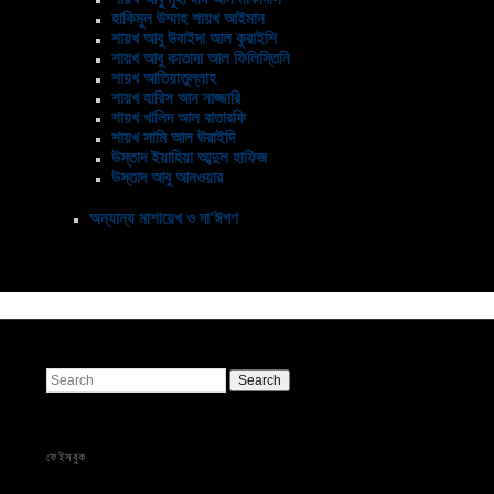
হাকিমুল উম্মাহ শায়খ আইমান
শায়খ আবু উবাইদা আল কুরাইশি
শায়খ আবু কাতাদা আল ফিলিস্তিনি
শায়খ আতিয়াতুল্লাহ
শায়খ হারিস আন নাজ্জারি
শায়খ খালিদ আল বাতারফি
শায়খ সামি আল উরাইদি
উস্তাদ ইয়াহিয়া আব্দুল হাফিজ
উস্তাদ আবু আনওয়ার
অন্যান্য মাশায়েখ ও দা’ঈগণ
Search
ফেইসবুক