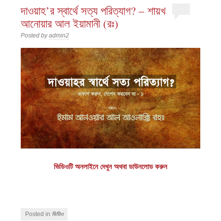
দাওয়াহ’র স্বার্থে সত্য পরিত্যাগ? – শায়খ
আনোয়ার আল ইয়ামানী (রঃ)
Posted by
admin2
ভিডিওটি অনলাইনে দেখুন অথবা ডাউনলোড করুন
Posted in
ভিডিও