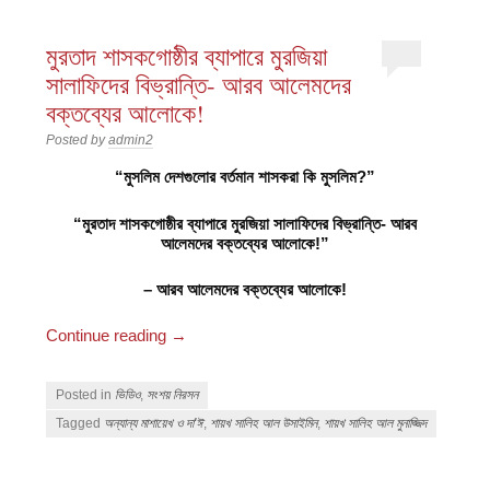
মুরতাদ শাসকগোষ্ঠীর ব্যাপারে মুরজিয়া
সালাফিদের বিভ্রান্তি- আরব আলেমদের
বক্তব্যের আলোকে!
Posted by
admin2
“মুসলিম দেশগুলোর বর্তমান শাসকরা কি মুসলিম?”
“মুরতাদ শাসকগোষ্ঠীর ব্যাপারে মুরজিয়া সালাফিদের বিভ্রান্তি- আরব
আলেমদের বক্তব্যের আলোকে!”
– আরব আলেমদের বক্তব্যের আলোকে!
Continue reading
→
Posted in
ভিডিও
,
সংশয় নিরসন
Tagged
অন্যান্য মাশায়েখ ও দা'ঈ
,
শায়খ সালিহ আল উসাইমিন
,
শায়খ সালিহ আল মুনাজ্জিদ