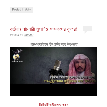
Posted in
ভিডিও
বর্তমান নামধারী মুসলিম শাসকদের কুফর!
Posted by
admin2
শায়খ সুলাইমান বিন নাসির আল উলওয়ান
ভিডিওটি ডাউনলোড করুন