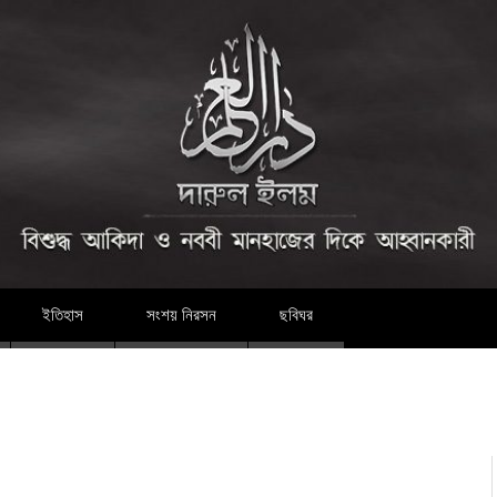
দারুল ইলম
ইতিহাস
সংশয় নিরসন
ছবিঘর