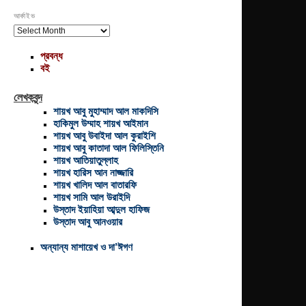
আর্কাইভ
আর্কাইভ
প্রবন্ধ
বই
লেখকবৃন্দ
শায়খ আবু মুহাম্মাদ আল মাকদিসি
হাকিমুল উম্মাহ শায়খ আইমান
শায়খ আবু উবাইদা আল কুরাইশি
শায়খ আবু কাতাদা আল ফিলিস্তিনি
শায়খ আতিয়াতুল্লাহ
শায়খ হারিস আন নাজ্জারি
শায়খ খালিদ আল বাতারফি
শায়খ সামি আল উরাইদি
উস্তাদ ইয়াহিয়া আব্দুল হাফিজ
উস্তাদ আবু আনওয়ার
অন্যান্য মাশায়েখ ও দা’ঈগণ