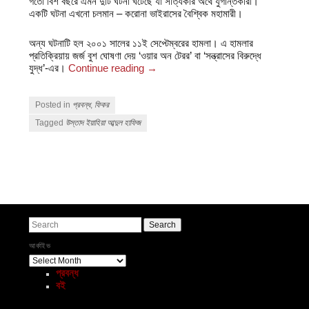
গতো বিশ বছরে এমন দুটি ঘটনা ঘটেছে যা সত্যিকার অর্থে যুগান্তকারী।
একটি ঘটনা এখনো চলমান – করোনা ভাইরাসের বৈশ্বিক মহামারী।
অন্য ঘটনাটি হল ২০০১ সালের ১১ই সেপ্টেম্বরের হামলা। এ হামলার
প্রতিক্রিয়ায় জর্জ বুশ ঘোষণা দেয় ‘ওয়ার অন টেরর’ বা ‘সন্ত্রাসের বিরুদ্ধে
যুদ্ধ’-এর।
Continue reading
→
Posted in
প্রবন্ধ
,
ফিকর
Tagged
উস্তাদ ইয়াহিয়া আব্দুল হাফিজ
Post navigation
Search
আর্কাইভ
আর্কাইভ
প্রবন্ধ
বই