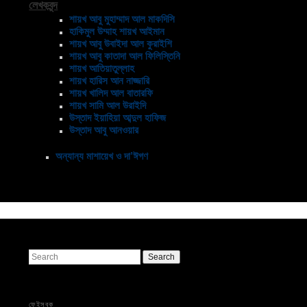
লেখকবৃন্দ
শায়খ আবু মুহাম্মাদ আল মাকদিসি
হাকিমুল উম্মাহ শায়খ আইমান
শায়খ আবু উবাইদা আল কুরাইশি
শায়খ আবু কাতাদা আল ফিলিস্তিনি
শায়খ আতিয়াতুল্লাহ
শায়খ হারিস আন নাজ্জারি
শায়খ খালিদ আল বাতারফি
শায়খ সামি আল উরাইদি
উস্তাদ ইয়াহিয়া আব্দুল হাফিজ
উস্তাদ আবু আনওয়ার
অন্যান্য মাশায়েখ ও দা’ঈগণ
Search
ফেইসবুক