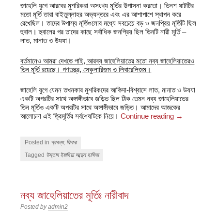
জাহেলি যুগে আরবের মুশরিকরা অসংখ্য মূর্তির উপাসনা করতো। তিনশ ষাটটির
মতো মূর্তি তারা বাইতুল্লাহর অভ্যন্তরে এবং এর আশাপাশে স্থাপন করে
রেখেছিল। তাদের উপাস্য মূর্তিগুলোর মধ্যে সবচেয়ে বড় ও জনপ্রিয় মূর্তিটি ছিল
হুবাল। হুবালের পর তাদের কাছে সর্বাধিক জনপ্রিয় ছিল তিনটি নারী মূর্তি –
লাত, মানাত ও উযযা।
বর্তমানেও আমরা দেখতে পাই, আরব্য জাহেলিয়াতের মতো নব্য জাহেলিয়াতেরও
তিন মূর্তি রয়েছে। গণতন্ত্র, সেকুলারিজম ও লিবারেলিজম।
জাহেলি যুগে যেমন তখনকার মুশরিকদের আকিদা-বিশ্বাসে লাত, মানাত ও উযযা
একটি অপরটির সাথে অঙ্গাঙ্গীভাবে জড়িত ছিল ঠিক তেমন নব্য জাহেলিয়াতের
তিন মূর্তিও একটি অপরটির সাথে অঙ্গাঙ্গীভাবে জড়িত। আমাদের আজকের
আলোচনা এই ত্রিমূর্তির সর্বশেষটিকে নিয়ে।
Continue reading
→
Posted in
প্রবন্ধ
,
ফিকর
Tagged
উস্তাদ ইয়াহিয়া আব্দুল হাফিজ
নব্য জাহেলিয়াতের মূর্তিঃ নারীবাদ
Posted by
admin2