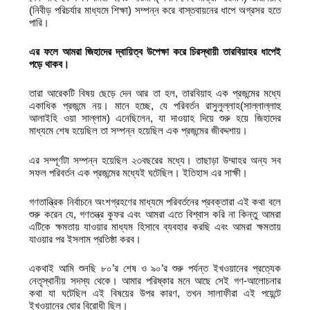
(নিবীড় পরিচর্যার মাধ্যমে শিক্ষা) সম্পন্ন করে বাস্তবায়নের ধাপে অগ্রসর হতে
পারি।
এর ফলে আমরা জিহাদের দ্বায়িত্ব উপেক্ষা করে চিরস্থায়ী
তারবিয়াহর ধাপেই
পড়ে থাকব।
তারা আরেকটি বিষয় ছেড়ে দেন আর তা হল, তারবিয়াহ এক প্রজন্মের মধ্যে
একাধিক প্রজন্মে নয়। মানে হচ্ছে, যে পরিবর্তন রাসুলুল্লাহ(সাল্লাল্লাহু
আলাইহি ওয়া সাল্লাম) এনেছিলেন, যা দাওয়াহ দিয়ে শুরু হয়ে জিহাদের
মাধ্যমে শেষ হয়েছিল তা সম্পন্ন হয়েছিল এক প্রজন্মের জীবদ্দশায়।
এর সম্পূর্ণটা সম্পন্ন হয়েছিল ২৩বছরের মধ্যে। তাছাড়া উম্মাহর অন্য সব
সফল পরিবর্তন এক প্রজন্মের মধ্যেই ঘটেছিল। ইতিহাস এর সাক্ষী।
গণতান্ত্রিক নির্বাচনে অংশগ্রহণের মাধ্যমে পরিবর্তনের প্রবক্তারা এই কথা বলে
শুরু করেন যে, গণতন্ত্র কুফর এবং আমরা এতে বিশ্বাস করি না কিন্তু আমরা
এটিকে ক্ষমতায় যাওয়ার মাধ্যম হিসাবে ব্যবহার করছি এবং আমরা ক্ষমতায়
যাওয়ার পর ইসলাম প্রতিষ্ঠা করব।
একথাই আমি শুনছি ৮০’র শেষ ও ৯০’র শুরু পর্যন্ত ইখওয়ানের প্রত্যেক
নেতৃস্থানীয় সদস্য থেকে। আমার পরিষ্কার মনে আছে সেই গণ-আলোচনার
কথা যা ঘটেছিল এই বিষয়ের উপর কারণ, তখন সালাফীরা এই পয়েন্টে
ইখওয়ানের ঘোর বিরোধী ছিল।