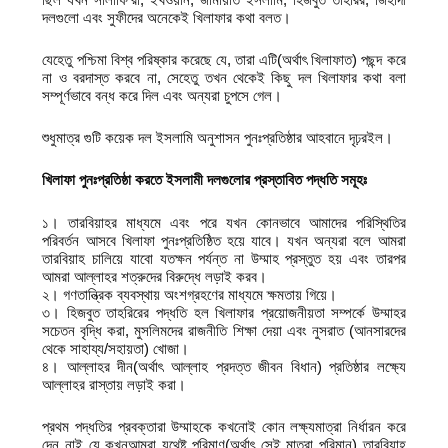
দলগুলো এবং সুফীদের অনেকেই খিলাফার কথা বলত।
যেহেতু পশ্চিমা বিশ্ব পরিষ্কার করেছে যে, তারা এটি(অর্থাৎ খিলাফাত) পছন্দ করে
না ও বরদাস্ত করবে না, সেহেতু তখন থেকেই কিছু দল খিলাফার কথা বলা
সম্পূর্ণভাবে বন্ধ করে দিল এবং অন্যরা চুপসে গেল।
শুধুমাত্র গুটি কয়েক দল ইসলামি অনুশাসন পুনঃপ্রতিষ্ঠার আহবানে দৃঢ়রইল।
খিলাফা পুনঃপ্রতিষ্ঠা করতে ইসলামী দলগুলোর প্রস্তাবিত পদ্ধতি সমূহঃ
১। তারবিয়াহর মাধ্যমে এবং পরে যখন কোনভাবে আমাদের পরিস্থিতির
পরিবর্তন আসবে খিলাফা পুনঃপ্রতিষ্ঠিত হয়ে যাবে। যখন অন্যরা বলে আমরা
তারবিয়াহ চালিয়ে যাবো যতক্ষন পর্যন্ত না উম্মাহ প্রস্তুত হয় এবং তারপর
আমরা আল্লাহর শত্রুদের বিরুদ্ধে লড়াই করব।
২। গণতান্ত্রিক ব্যবস্থায় অংশগ্রহণের মাধ্যমে ক্ষমতায় গিয়ে।
৩। হিজবুত তাহরিরের পদ্ধতি হল খিলাফার প্রয়োজনীয়তা সম্পর্কে উম্মাহর
সচেতন বৃদ্ধি করা, মুসলিমদের রাজনীতি শিক্ষা দেয়া এবং নুসরাত (আনসারদের
থেকে সাহায্য/সহায়তা) খোজা।
৪। আল্লাহর দীন(অর্থাৎ আল্লাহ প্রদত্ত জীবন বিধান) প্রতিষ্ঠার লক্ষ্যে
আল্লাহর রাস্তায় লড়াই করা।
প্রথম পদ্ধতির প্রবক্তারা উম্মাহকে কখনোই কোন লক্ষ্যমাত্রা নির্ধারন করে
দেন নাই যে কখনআমরা যথেষ্ট পরিমাণ(অর্থাৎ সেই মাত্রা পরিমান) তারবিয়াহ