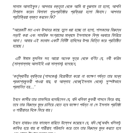
সালাম আলাইকুম। আপনার বক্তৃতা থেকে আমি যা বুঝলাম তা হলো,
আপনি
বিশ্বাস
করেন খিলাফা পুনঃপ্রতিষ্ঠার প্রক্রিয়া হলো জিহাদ। আপনার
প্রতিক্রিয়া
ব্যক্ত করবেন কি?
“
আরেকটি মত এখন উম্মাহর কাছে তুলে ধরা হচ্ছে তা হলো,
শাসকদের বিরুদ্ধে
লড়াই করা এবং সামরিক সংগ্রামের মাধ্যমে ইসলামকে বিশ্ব দরবারে ফিরিয়ে
আনা।
আবার এই মতবাদ একটি নির্দিষ্ট হাদিসের উপর ভিত্তি করে প্রতিষ্ঠিত
হয়েছে।
এটি ঈমাম মুসলিম সহ আরো অনেক সূত্র থেকে বর্ণিত যে,
নবী করিম
(সাল্লাল্লাহু
আলাইহি ওয়া সাল্লাম) বলেছেন,
‘
কর্তৃস্থানীয় ব্যক্তির (শাসকের) বিরোধীতা
করো না যতক্ষণ পর্যন্ত তার মধ্যে
প্রকাশ্যকুফরী পাওয়া যায়,
যা আল্লাহ
থেকে(ইসলাম থেকে) সুস্পষ্টভাবে
প্রমানিত হয়…’
ইবনে কাসীর তার তাফসিরে
বলেছিলেন যে,
যদি খলিফা কুফরী শাসনে ফিরে যায়,
তবে তার বিরুদ্ধে যুদ্ধ
চালিয়ে যেতে হবে যতক্ষণ পর্যন্ত না সে ইসলাম প্রতিষ্ঠা
ও শারীয়াহর দিকে
ফিরে যায়।
ইবনে হাযারও তার ফাতহুল বারিতে উল্লেখ করেছেন যে,
যদি সে(অর্থাৎ খলিফা)
কাফির হয়ে যায় বা শারীয়াহ পরিবর্তন করে তবে তার বিরুদ্ধে যুদ্ধ করতে হবে