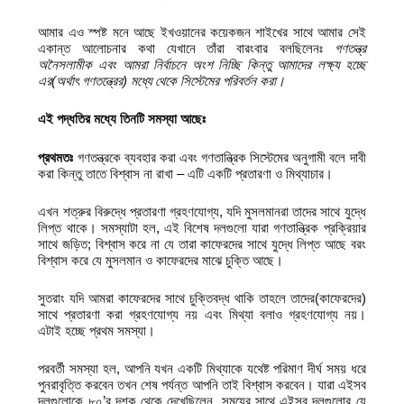
আমার এও স্পষ্ট মনে আছে ইখওয়ানের কয়েকজন শাইখের সাথে আমার সেই
একান্ত আলোচনার কথা যেখানে তাঁরা বারংবার বলছিলেনঃ
গণতন্ত্র
অনৈসলামীক এবং আমরা নির্বাচনে অংশ নিচ্ছি কিন্তু আমাদের
লক্ষ্য হচ্ছে
এর(অর্থাৎ গণতন্ত্রের) মধ্যে থেকে সিস্টেমের পরিবর্তন করা।
এই পদ্ধতির মধ্যে তিনটি সমস্যা আছেঃ
প্রথমতঃ
গণতন্ত্রকে ব্যবহার করা এবং গণতান্ত্রিক সিস্টেমের অনুগামী বলে দাবী
করা কিন্তু তাতে বিশ্বাস না রাখা – এটি একটি প্রতারণা ও মিথ্যাচার।
এখন শত্রুর বিরুদ্ধে প্রতারণা গ্রহণযোগ্য, যদি মুসলমানরা তাদের সাথে যুদ্ধে
লিপ্ত থাকে। সমস্যাটা হল, এই বিশেষ দলগুলো যারা গণতান্ত্রিক প্রক্রিয়ার
সাথে জড়িত; বিশ্বাস করে না যে তারা কাফেরদের সাথে যুদ্ধে লিপ্ত আছে বরং
বিশ্বাস করে যে মুসলমান ও কাফেরদের মাঝে চুক্তি আছে।
সুতরাং যদি আমরা কাফেরদের সাথে চুক্তিবদ্ধ থাকি তাহলে তাদের(কাফেরদের)
সাথে প্রতারণা করা গ্রহণযোগ্য নয় এবং মিথ্যা বলাও গ্রহণযোগ্য নয়।
এটাই হচ্ছে প্রথম সমস্যা।
পরবর্তী সমস্যা হল, আপনি যখন একটি মিথ্যাকে যথেষ্ট পরিমাণ দীর্ঘ সময় ধরে
পুনরাবৃত্তি করবেন তখন শেষ পর্যন্ত আপনি তাই বিশ্বাস করবেন। যারা এইসব
দলগুলোকে ৮০’র দশক থেকে দেখেছিলেন, সময়ের সাথে এইসব দলগুলোর যে