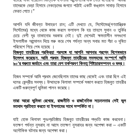
তাদেরকে ভেড়া হিসাবে নেকড়েদের জগতে পাঠাই একটি কঙ্কাল সাবাড় হিসাবে
ফেরত পেতে।”
আপনি যদি জীবন্ত উদাহরণ চান; এটি দেখতে যে, সিস্টেমের(গণতান্ত্রিক
সিস্টেমের) মধ্যে থেকে কাজ করলে ফলাফল কি হয় তাহলে সুদান ও তুর্কির
চেয়ে বেশী দূর তাকানোর দরকার নেই। দুই দেশেরই ক্ষমতাসীন দলগুলো
ইসলামীক আন্দোলন দিয়ে শুরু করে শেষ পর্যন্ত অন্য সবার মত পঁচা ও দূষিত
পরিবেশে গিয়ে শেষ হয়েছে ।
হিজবুত তাহরীরের প্রক্রিয়া প্রসঙ্গে যা আপনি আপনার প্রশ্নে বিশেষভাবে
উল্লেখ করেছেন,
আমি প্রথম হিজবুত তাহরীরের সদস্যদের সংস্পর্শে আসি
৯০’
র
শুরুতে জর্ডানে এবং তারা বেশ তর্কপ্রবণ কিন্তু শিষ্টাচারসম্পন্ন ও ভদ্র।
হিজব সম্পর্কে আমি প্রথম জেনেছিলাম তাদের কাছ থেকেই এবং তারা ছিল এই
দলের কেন্দ্রীয় সদস্য। উম্মাহকে খিলাফা সম্পর্কে সজাগ করতে হিজবুত তাহরীর
একটি গুরুত্বপুর্ণ ভুমিকা পালন করেছে।
তারা আরো ভুমিকা রেখেছে,
রাজনীতি ও
রাজনৈতিক সচেতনতার সেই ভুল
মতবাদ প্রতিহত করতে যা ইসলামের সাথে সম্পর্কিত
না।
যাই হোক খিলাফা পুনঃপ্রতিষ্ঠায় হিজবুত তাহরীরের পদ্ধতি কাজ করবেনা।
যতক্ষণ পর্যন্ত নুসরাহ না আসে ততক্ষণ নুসরাহর জন্য অপেক্ষা করা – একটি
অলৌকিক ঘটনার জন্য অপেক্ষা করা।