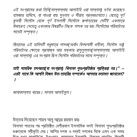
এই সংগ্রামের কথা তিনি(সাল্লাল্লাহু আলাইহি ওয়া সাল্লাম)
বর্ণনা করেছেন
হামজার হাদিসে,
যা পাওয়া যায় সুন্নাহ ও সীরাহ
গ্রন্থগুলোতে। যেহেতু পূর্ণ
কুফরী সিস্টেম থেকে পূর্ণ ইসলামী সিস্টেমে
রুপান্তরের সেটিই একমাত্র
উদাহরণ;
সেহেতু এখনকার বিষয়টিও নিছক শাসক নয়
বরং সিস্টেমের পরিবর্তনের
সাথেই সম্পৃক্ত।
জিহাদের এই হাদিসটি শুধুমাত্র
শাসক(অর্থাৎ বিপথগামী খলীফা,
সিস্টেম নয়)
পরিবর্তনের ক্ষেত্রে প্রযোজ্য আর
মক্কায় রাসুলুল্লাহ(সাল্লাল্লাহু আলাইহি
ওয়া সাল্লাম) এর সংগ্রাম ছিল
সিস্টেম পরিবর্তনের সাথে সম্পৃক্ত।
তাই সামরিক তৎপরতা(বা সংগ্রাম) খিলাফা
পুনঃপ্রতিষ্ঠার প্রক্রিয়া নয়।” –
এরই সাথে কি আপনি হিজব উত-তাহরির
সম্পর্কেও আপনার মতামত জানাবেন?
।
জাযাকাল্লাহ খায়ের। সালাম আলাইকুম।
উত্তর দিয়েছেন শায়খ আবু আব্দুর রহমান রহঃ
খিলাফা পতনের পর প্রতিষ্ঠিত বেশীরভাগ ইসলামিক দলই খিলাফা পুনঃপ্রতিষ্ঠার
গুরুত্বকে স্বীকৃতি দেয়। আশির দশক ও নব্বই দশকের দিকে এমন এক সময়
ছিল যখন সালাফি’রা, ইখওয়ান, জামায়াত ইসলামি, হিজবুত তাহরির, জিহাদী