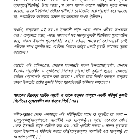
ব্যবস্থার(সিস্টেম) উপর আছে ;
না কোন শাসক কখনো শারীয়াহ দ্বারা শাসন
করেছে,
না কেউ খিলাফা রাষ্ট্রের খলীফা। যে সিস্টেম তারা প্রয়োগ করে আসছে
তা,
গণতান্ত্রিক কাঠামোর আদলে হয় রাজতন্ত্র অথবা পূঁজীবাদ।
তথাপি,
বাস্তবতা এই নয় যে ইসলামী রাষ্ট্র থেকে খারাপ খলীফা অপসারন
করা। বাস্তবতা
হচ্ছে,
এদের শাসকবর্গ সহ সমস্ত কুফরী সিস্টেমের মূলোৎপাটন
করে,
দারুল ইসলাম
পুনঃপ্রতিষ্ঠা করা। বর্তমান শাসকবর্গ কোনভাবেই সেই
খলীফার সাথে তুলনীয়
নয়,
যে কিনা খিলাফা রাষ্ট্রে একটি কুফরী আইনের সূচনা
করেছেন।
কাজেই এই
হাদিসগুলো,
যেগুলো সবসময়ই দারুল ইসলামের(অর্থাৎ,
যেখানে
ইসলাম প্রতিষ্ঠিত ও
মুসলিমরা নিরাপদ) প্রেক্ষাপটে বুঝানো হয়েছে,
সেগুলো
বর্তমান প্রেক্ষাপটে
প্রয়োগ করা যাবেনা। যেদিকে তারা নির্দেশ করছেন বাস্তবে
তাহল ইসলামী
রাষ্ট্রে কুফরি বিধান প্রবর্তনকারী খলীফার অপসারণ।
শাসকের বিরুদ্ধে সার্বিক
লড়াই ও তাকে হত্যার মাধ্যমে একটি পরিপূর্ণ কুফরী
সিস্টেমের মূলোৎপাটন এর
বাস্তব নির্দেশ নয়।
দলীল-প্রমাণ থেকে একমাত্র এই পরিস্থিতির সাথে যা তুলনীয় তা হলো –
রাসুলুল্লাহ(সাল্লাল্লাহু আলাইহি ওয়া সাল্লাম)এর দ্বারা একেবারে গোঁড়া
থেকে ইসলামী রাষ্ট্র প্রতিষ্ঠা করা এবং সেটি প্রতিষ্ঠা করতে ও দারুল কুফরকে
দারুল ইসলাম এ পরিবর্তন করতে তাঁর(সাল্লাল্লাহু আলাইহি ওয়া সাল্লাম) যে
সংগ্রাম সেটিই।।