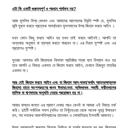
এটা কি একটি গুরুত্বপূর্ণ ও প্রধান পার্থক্য নয়?
আজ মুসলিম বিশ্ব বেদখল এবং আমাদের আলেমদের বিবৃতি স্পষ্ট যে, মুসলিম
ভূমি মুক্ত করতে প্রত্যেক সামর্থ্যবান মুসলমানের উপর জিহাদ ফরযে আইন ।
যখন কোন কিছু ফরযে আইন হয় তখন তাই ফরযে আইনই। আপনি তা
অন্যথায় অনুমান বা ব্যাখ্যা করতে পারবেন না। এর নিয়ম সুস্পষ্ট এবং এর
প্রয়োগও সুস্পষ্ট।
সুতরাং আপনার যদি জিহাদকে খিলাফা প্রতিষ্ঠার পন্থা বলে বিশ্বাস নাও হয়
তবে আপনি এ বিষয়ে একমত যে জিহাদ ফরযে আইন, যেখানে হিজবুত তাহরির
একমত না।
আর যেই জিহাদ ফরযে
আইন এবং যা জিহাদ আল-দাফা(অর্থাৎ আত্নরক্ষামূলক
জিহাদ) তাতে অংশগ্রহণের
জন্য ঈমাম/নেতা,
অভিভাবক,
স্বামী,
ক্রীতদাসের
মালিক বা ঋণদাতার অনুমতি
নেয়ার প্রয়োজন হয় না।
আবার বাস্তব জগতে এর প্রমাণ দেখার পরও কেনই বা আমরা এই বিষয়ে তর্ক
করি। দুইটি সর্বাধিক সফল (যদিও তা নিখুঁতহওয়া থেকে অনেক দূরে) উদাহরণ
হল, গত দশকের আফগানিস্থানের তালেবান ও সোমালিয়ার ইসলামী আদালত।
উভয় আন্দোলনই ক্ষমতায় গিয়েছে নির্বাচন বা তর্কের মাধ্যমে নয় বরং জিহাদের