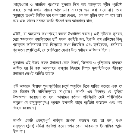
গোত্রগুলো ও সামরিক প্রধানরা নুসরাহ দিবে আর আল্লাহর দ্বীন প্রতিষ্ঠা
করবে, সোজা-কথায় তাদের আলোচনার মাধ্যমে জয় করা যাবে না। তারা
শুধুমাত্র তখনই বিজীত হবে যখন তারা দেখবে, এক দল মুমিন তারা যা বলে তাই
করে এবং তাদের সমস্ত অর্জন উৎসর্গ করে আল্লাহর রাহে।
এটাই, যা অন্যদের অংশগ্রহণ করতে উৎসাহিত করবে। এই দ্বীনকে নুসরাহ
দেয়া ক্ষমতাবান ব্যাক্তিদের দুটি সফল কাহিনী হল, ইরাকি বাথ রেজিমের কিছু
প্রাক্তন অফিসাররা যারা বিদ্রোহে অংশ নিয়েছিল এবং দুদাইয়েভ, চেচনিয়ার
প্রাক্তন প্রেসিডেন্ট, যে সোভিয়েত সেনার উচ্চ মর্যাদার অফিসার ছিল।
নুসরাহর এই উভয় সফল উদাহরণ কোন বিতর্ক, বিক্ষোভ ও পুস্তিকার মাধ্যমে
অর্জিত হয় নি বরং আল্লাহর রাস্তায় জিহাদে লিপ্ত মুজাহিদিনদের জীবন্ত
উদাহরণ দেখেই অর্জিত হয়েছে।
এটি আমাকে খিলাফা পুনঃপ্রতিষ্ঠার চতুর্থ পদ্ধতির দিকে ধাবিত করেছে এবং তা
হল জিহাদ ফী সাবিলিল্লাহর মাধ্যমে। আপনি এর বিরুদ্ধে যে যুক্তি
উপস্থাপন করেছেন তা হল, আমাদের বর্তমান পরিস্থিতি সেই পরিস্থিতির
অনুরূপ যে রাসূলুল্লা(সঃ) প্রথমে ইসলামী রাষ্ট্র প্রতিষ্ঠা করেছেন এবং পরে
জিহাদ করেছেন।
আপনি একটি গুরুত্বপূর্ণ পার্থক্য উপেক্ষা করছেন আর তা হল, যখন
রাসূলুল্লাহ(সঃ) মদিনা প্রতিষ্ঠা করেন তখন কোন আক্রান্ত ইসলামিক ভূখন্ড
ছিল না।