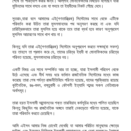
শেষে তা পরিত্যাগ করার জন্য। আল্লাহ মোনাফেকদের বিষয়েও বলেছেন যারা
মুমিনদের সাথে বসবে এবং যা শুনবে তা ইহুদীদের নিকট পৌছে দেবে।
সুতরাং,যারা বলে আমাদের এই(গণতান্ত্রিক) সিস্টেমের সাথে থেকে এটিকে
পরিবর্তন করা উচিত তারা মুসলমানদের পথ অনুসরণ করছে না এবং যদি
চারিত্রিকভাবে তারা মুসলিম হয়ে থাকে তবে তারা ব্যর্থ হবে কারণ অনুপ্রবেশ
মুসলিম আচারণের সাথে খাপ খায় না।
কিন্তু যদি তারা এই(গণতান্ত্রিক) সিস্টেমে অনুপ্রবেশ করতে সক্ষম(বা সফল)
হয় তাহলে তা প্রমান করে যে, তাদের চরিত্র ইহুদী বা মোনাফিকদের চরিত্রে
পরিনত হয়েছে, মুসলমানদের চরিত্রে নয়।
একটি বিষয় এর সাথে সম্পর্কিত আর তা হচ্ছে, যারা ইসলামী পরিবেশ থেকে
উঠে এসেছে এবং দীর্ঘ সময় ধরে বর্তমান রাজনৈতিক সিস্টেমের মধ্যে কাজ
করেছে তারা শেষ পর্যন্ত রাজনীতিবিদে পরিণত হয়েছে, যাদের প্রক্রিয়ায় রয়েছে
কূটনৈতিক, রঙ-বদল, বস্তুবাদী ও কৌশলী ইত্যাদি শব্দের সকল নেতিবাচক
অর্থসমূহ।
তারা হয়ত ইসলামী আন্দোলনের শক্ত তারবিয়াহ কর্মসূচির মধ্যে পালিত হয়েছিল
কিন্তু কিছুদিন পর রাজনৈতিক অঙ্গনে তারাই নেকড়েতে পরিণত হয়েছে, যাকে
তারা পরিবর্তন করতে চেয়েছিল।
আমি এইসব আমার নিজ চোখেই দেখেছি যা আমার পরিচিত মানুষদের ক্ষেত্রে
ঘটেছে এবং ইয়েমেন ভিত্তিক ইসলামী আন্দোলনের এক নেতা বলেছেনঃ “আমরা