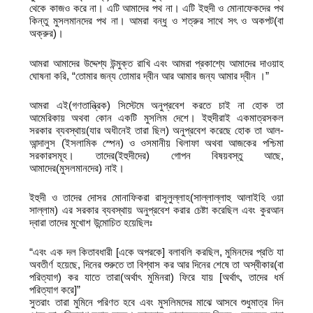
থেকে কাজও করে না। এটি আমাদের পথ না। এটি ইহুদী ও মোনাফেকদের পথ
কিন্তু মুসলমানদের পথ না। আমরা বন্ধু ও শত্রুর সাথে সৎ ও অকপট(বা
অক্রুর)।
আমরা আমাদের উদ্দেশ্য উন্মুক্ত রাখি এবং আমরা প্রকাশ্যে আমাদের দাওয়াহ
ঘোষনা করি, “তোমার জন্য তোমার দ্বীন আর আমার জন্য আমার দ্বীন ।”
আমরা এই(গণতান্ত্রিক) সিস্টেমে অনুপ্রবেশ করতে চাই না হোক তা
আমেরিকায় অথবা কোন একটি মুসলিম দেশে। ইহুদীরাই একমাত্রসকল
সরকার ব্যবস্থায়(যার অধীনেই তারা ছিল) অনুপ্রবেশ করেছে হোক তা আল-
আন্দালুস (ইসলামিক স্পেন) ও ওসমানীয় খিলাফা অথবা আজকের পশ্চিমা
সরকারসমূহ। তাদের(ইহুদীদের) গোপন বিষয়বস্তু আছে,
আমাদের(মুসলমানদের) নাই।
ইহুদী ও তাদের দোসর মোনাফিকরা রাসূলুল্লাহ(সাল্লাল্লাহু আলাইহি ওয়া
সাল্লাম) এর সরকার ব্যবস্থায় অনুপ্রবেশ করার চেষ্টা করেছিল এবং কুরআন
দ্বারা তাদের মুখোশ উন্মোচিত হয়েছিলঃ
“এবং এক দল কিতাবধারী [একে অপরকে] বলাবলি করছিল, মুমিনদের প্রতি যা
অবতীর্ণ হয়েছে, দিনের শুরুতে তা বিশ্বাস কর আর দিনের শেষে তা অস্বীকার(বা
পরিত্যাগ) কর যাতে তারা(অর্থাৎ মুমিনরা) ফিরে যায় [অর্থাৎ, তাদের ধর্ম
পরিত্যাগ করে]”
সুতরাং তারা মুমিনে পরিণত হবে এবং মুসলিমদের মাঝে আসবে শুধুমাত্র দিন