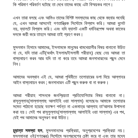
কি পরিমাণ পরিবর্তণ ঘটেছে তা দেখে তাদের কাছে এটা বিস্ময়কর লাগে।
এখন তারা বলছে এবং আমিও তাদের বিশিষ্ট সদস্যদের কাছ থেকে বহুবার শুনেছি
যে, এখন আমরা আসলেই গণতান্ত্রিক সিস্টেমে বিশ্বাস করি। আমরা বুলেট
নয়, ব্যালটে বিশ্বাস করি। এবং যদি ব্যালট একটি ধর্মনিরপেক্ষ অথবা কাফের
দলকে জয়ী করে তাহলে আমরা তাই গ্রহণ করব।
মুসলমান হিসাবে আমাদের, ইসলামকে মানুষের খামখেয়ালীর বিষয় বানানো উচিত
না যে, যদি তারা এটি(অর্থাৎ ইসলাম/ইসলামী শরীয়াহ) বেছে নেয় আমরা তা
বাস্তবায়ণ করব আর যদি তা না করে তবে আমরা জনসাধারনের পছন্দ মেনে
নিব।
আমাদের অবস্থান এই যে, আমরা পৃথিবীতে তলোয়ারের ডগা দিয়ে আল্লাহর
আইন বাস্তবায়ন করব ; জনসাধারন এটি পছন্দ করুক বা না করুক।
আমরা শরীয়াহ শাসনকে জনপ্রিয়তা প্রতিযোগিতার বিষয় বানাবো না।
রাসূলুল্লাহ(সাল্লাল্লাহু আলাইহি ওয়া সাল্লাম) বলেছেনঃ আমাকে তলোয়ার
সমেত পাঠানো হয়েছে যতক্ষণ পর্যন্ত না একমাত্র আল্লাহ তা’আলার উপাসনা
করা হয়। সেই পথ রাসূলুল্লাহ(সাল্লাল্লাহু আলাইহি ওয়া সাল্লাম) এর পথ,
যেই পথ আমাদের অনুসরণ করা উচিত।
চূড়ান্ত সমস্যা হল
, মুসলমানদের প্রক্রিয়া, অনুপ্রবেশের প্রক্রিয়া নয়।
মুসলমানরা ওই(গণতন্ত্র) সিস্টেমে অনুপ্রবেশের চেষ্টা করে না এবং তার মধ্যে