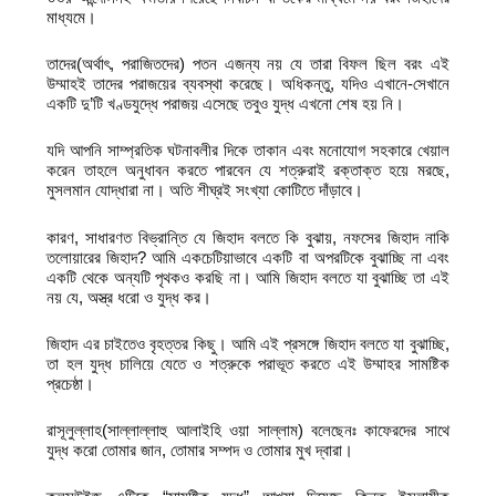
মাধ্যমে।
তাদের(অর্থাৎ, পরাজিতদের) পতন এজন্য নয় যে তারা বিফল ছিল বরং এই
উম্মাহই তাদের পরাজয়ের ব্যবস্থা করেছে। অধিকন্তু, যদিও এখানে-সেখানে
একটি দু’টি খণ্ডযুদ্ধে পরাজয় এসেছে তবুও যুদ্ধ এখনো শেষ হয় নি।
যদি আপনি সাম্প্রতিক ঘটনাবলীর দিকে তাকান এবং মনোযোগ সহকারে খেয়াল
করেন তাহলে অনুধাবন করতে পারবেন যে শত্রুরাই রক্তাক্ত হয়ে মরছে,
মুসলমান যোদ্ধারা না। অতি শীঘ্রই সংখ্যা কোটিতে দাঁড়াবে।
কারণ, সাধারণত বিভ্রান্তি যে জিহাদ বলতে কি বুঝায়, নফসের জিহাদ নাকি
তলোয়ারের জিহাদ? আমি একচেটিয়াভাবে একটি বা অপরটিকে বুঝাচ্ছি না এবং
একটি থেকে অন্যটি পৃথকও করছি না। আমি জিহাদ বলতে যা বুঝাচ্ছি তা এই
নয় যে, অস্ত্র ধরো ও যুদ্ধ কর।
জিহাদ এর চাইতেও বৃহত্তর কিছু। আমি এই প্রসঙ্গে জিহাদ বলতে যা বুঝাচ্ছি,
তা হল যুদ্ধ চালিয়ে যেতে ও শত্রুকে পরাভূত করতে এই উম্মাহর সামষ্টিক
প্রচেষ্ঠা।
রাসূলুল্লাহ(সাল্লাল্লাহু আলাইহি ওয়া সাল্লাম) বলেছেনঃ কাফেরদের সাথে
যুদ্ধ করো তোমার জান, তোমার সম্পদ ও তোমার মুখ দ্বারা।