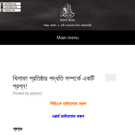
দারুল ইলম
বিশুদ্ধ আকিদা ও নববী মানহাজের দিকে আহ্বানকারী
Skip to content
Main menu
খিলাফা প্রতিষ্ঠার পদ্ধতি সম্পর্কে একটি
প্রশ্ন!
Posted by
admin2
পিডিএফ ডাউনলোড করুন
ওয়ার্ড ডাউ
নলোড করুন
প্রশ্নঃ