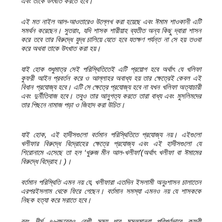
এবং তাকে উৎখাত করতে হবে।
এই মত নাইল আল-আওতারেও উল্লেখ করা হয়েছে এবং
ঈমাম শাওকানী এটি
সমর্থন করেছেন। সুতরাং,
যদি শাসক শারীয়াহ ব্যতীত অন্য
কিছু দ্বারা শাসন
করে তবে তার বিরুদ্ধে যুদ্ধ চালিয়ে যেতে হবে যতক্ষণ
পর্যন্ত না সে হয় তওবা
করে অথবা তাকে উৎখাত করা হয়।
যাই হোক শুধুমাত্র
সেই পরিস্থিতিতেই এটি প্রয়োগ হবে অর্থাৎ যে খলিফা
কুফরী আইন প্রবর্তন করে ও
আল্লাহর অবাধ্য হয় তার ক্ষেত্রেই কেবল এই
বিধান প্রযোজ্য হবে। এটি সে
ক্ষেত্রে প্রযোজ্য হবে না যখন খলিফা অত্যাচারী
এবং দুর্নীতিবাজ হবে। তবুও
তার আনুগত্য করতে তারা বাধ্য এবং মুসলিমদের
তার পিছনে নামাজ পড়া ও জিহাদ
করা উচিত।
যাই হোক,
এই হাদীসগুলো বর্তমান পরিস্থিতিতে প্রযোজ্য নয়। এইগুলো
খলীফার
বিরুদ্ধে বিদ্রোহের ক্ষেত্রে প্রযোজ্য এবং এই হাদীসগুলো যে
শিরোনামে এসেছে
তা হল ‘
খুরুজ মীন আল-খলীফা’(
অর্থাৎ খলীফা বা ঈমামের
বিরুদ্ধে বিদ্রোহ। )।
বর্তমান পরিস্থিতি এমন নয় যে,
খলীফারা এতদিন ইসলামী অনুঃশাসন চালাতেন
এরপরইসলাম থেকে ফিরে গেছেন। বর্তমান সমস্যা এমনও নয় যে শাসককে
নিছক হত্যা
করে সরাতে হবে।
বরং দীর্ঘ ৭৬বছরেরও বেশী সময় ধরে মুসলমানরা পরিপূর্ণভাবে
কুফরী