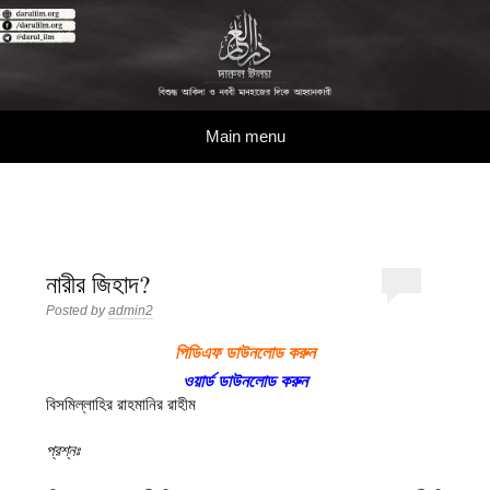
দারুল ইলম
বিশুদ্ধ আকিদা ও নববী মানহাজের দিকে আহ্বানকারী
Skip to content
Main menu
নারীর জিহাদ?
Posted by
admin2
পিডিএফ ডাউনলোড করুন
ওয়ার্ড ডাউনলোড করুন
বিসমিল্লাহির রাহমানির রাহীম
প্রশ্নঃ