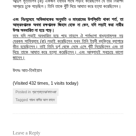
আব্দুল মুত্তালিব (রা) একজন ইহুদীর সাথে লড়াই করেছিলেন যে তাঁর নিরাপদ
আশ্রয়ে ঢুকে পড়েছিল। তিনি তাকে খুঁটি দিয়ে আঘাত করে হত্যা করেছিলেন।
এবং নিঃসন্দেহে অভিভাবকের অনুমতি ও মাহরামের উপস্থিতি থাকা শর্ত, তা
আক্রমণাত্মক অথবা রক্ষণাত্মক জিহাদ হোক না কেন, যদি লড়াই করা নারীর
উপর অবধারিত না হয়ে পড়ে।
তবে যদি লড়াই অবধারিত হয়ে পড়ে তাহলে ঐ শর্তগুলো বাধ্যতামূলক নয়
যেরকম সাফিয়্যাহ (রা) লড়াই করেছিলেন যখন তিনি ইহুদী ব্যক্তির ব্যাপারে
ভীত হয়েছিলেন। তাই তিনি দুর্গ থেকে নেমে এসে খুঁটি নিয়েছিলেন এবং তা
দিয়ে তাকে আঘাত করে হত্যা করেছিলেন। এবং আল্লাহই সবচেয়ে ভালো
জানেন।
উৎসঃ আত-তিবইয়ান
(Visited 432 times, 1 visits today)
Posted in
প্রশ্নোত্তর/ফাতওয়া
Tagged
শায়খ নাসির আল ফাহদ
Leave a Reply