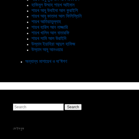
হাকিমুল উম্মাহ শায়খ আইমান
শায়খ আবু উবাইদা আল কুরাইশি
শায়খ আবু কাতাদা আল ফিলিস্তিনি
শায়খ আতিয়াতুল্লাহ
শায়খ হারিস আন নাজ্জারি
শায়খ খালিদ আল বাতারফি
শায়খ সামি আল উরাইদি
উস্তাদ ইয়াহিয়া আব্দুল হাফিজ
উস্তাদ আবু আনওয়ার
অন্যান্য মাশায়েখ ও দা’ঈগণ
Search
ফেইসবুক