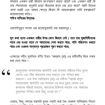
কিভাবে একজন নারী জিহাদে অংশগ্রহণ করতে পারে? এবং একজন নারী কি
তার পিতামাতার অনুমতি ছাড়া জিহাদের জন্য বের হতে পারে? আমি উত্তর
আশা করছি এবং আমার ক্ষেত্রে জিহাদ কি আক্রমণাত্মক নাকি রক্ষণাত্মক?
জাযাকাল্লাহু খাইর।
শাইখ নাসিরের উত্তরঃ
ওয়ালাইমুকুস সালাম ওয়া রাহমাতুল্লাহি ওয়া বারাকাতুহ।
মূল কথা হলো একজন নারীর উপর কোন জিহাদ নেই। তবে তার মুজাহিদীনদের
সাথে বের হওয়া যাতে সে আহতদের সেবা করতে পারে, পানি পরিবেশন করতে
পারে এবং এরকম অন্যান্য প্রয়োজন পূরণ করতে পারে,
এক্ষেত্রে সহীহ মুসলিমে বর্ণিত ইবনে ‘আব্বাস (রা) এর হাদীসটির দিকে লক্ষ্য
করা যেতে পারে –
রাসূলুল্লাহ সাল্লাল্লাহু আলাইহি ওয়া সাল্লাম নারীদের নিয়ে যুদ্ধে
যেতেন এবং তাঁরা আহতদের সেবা করতেন এবং গণিমত জমা
করতেন। এবং উম্ম ‘আতিয়্যাহ (রা) এর হাদীসঃ “আমরা রাসূল
সাল্লাল্লাহু আলাইহি ওয়া সাল্লাম এর সাথে যুদ্ধে যেতাম এবং
রুগ্নদের পরিচর্যা করতাম, আহতদের চিকিৎসা করতাম এবং আমাদের
যুদ্ধলব্ধ গণিমত থেকে কিছু দেওয়া হত।”
এভাবে, কিছু ক্ষেত্রে সরাসরি যুদ্ধে লড়াই করা বৈধ যেরকম সাফিয়্যাহ বিনতে