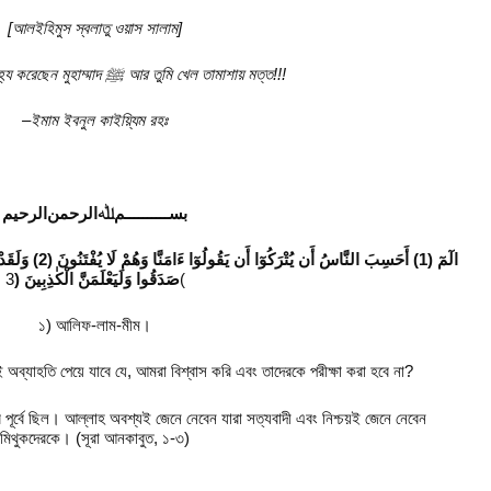
[
আলইহিমুস স্বলাতু ওয়াস সালাম]
হ্য করেছেন মুহাম্মাদ
ﷺ
আর তুমি খেল তামাশায় মত্ত!!!
–
ইমাম ইবনুল কাইয়্যিম রহঃ
ﺑﺴــــــــــﻢﷲﺍﻟﺮﺣﻤﻦﺍلرﺣﻴﻢ
الٓمٓ (1) أَحَسِبَ الن
صَدَقُوا وَلَيَعْلَمَنَّ الْكٰذِبِينَ (
3(
১) আলিফ-লাম-মীম।
 অব্যাহতি পেয়ে যাবে যে, আমরা বিশ্বাস করি এবং তাদেরকে পরীক্ষা করা হবে না?
 পূর্বে ছিল। আল্লাহ অবশ্যই জেনে নেবেন যারা সত্যবাদী এবং নিশ্চয়ই জেনে নেবেন
মিথুকদেরকে। (সূরা আনকাবুত, ১-৩)