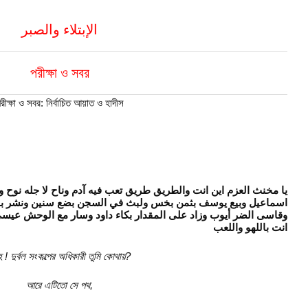
الإبتلاء والصبر
পরীক্ষা ও সবর
রীক্ষা ও সবর: নির্বাচিত আয়াত ও হাদীস
يا مخنث العزم اين انت والطريق طريق تعب فيه آدم وناح لا جله نوح و
اسماعيل وبيع يوسف بثمن بخس ولبث في السجن بضع سنين ونشر بالم
وقاسى الضر أيوب وزاد على المقدار بكاء داود وسار مع الوحش عيسي 
انت باللهو واللعب
 ! দুর্বল সংকল্পের অধিকারী তুমি কোথায়
?
আরে এটিতো সে পথ
,