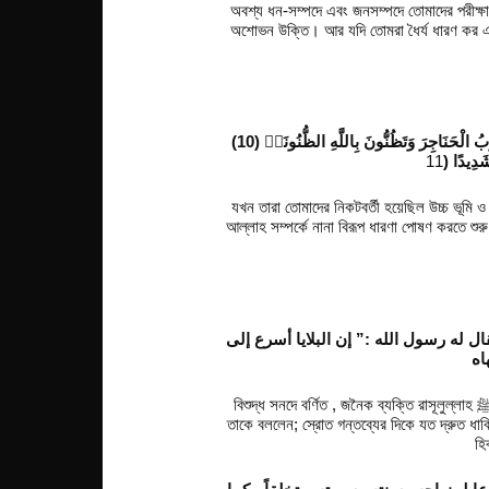
অবশ্য ধন-সম্পদে এবং জনসম্পদে তোমাদের পরীক্ষা 
অশোভন উক্তি। আর যদি তোমরা ধৈর্য ধারণ কর এব
إِذْ جَآءُوكُم مِّن فَوْقِكُمْ وَمِنْ أَسْفَلَ مِنكُمْ وَإِذْ زَاغَتِ الْأَبْصٰرُ وَبَلَغَتِ الْقُلُوبُ الْحَنَاجِرَ وَتَظُنُّونَ بِاللَّهِ الظُّنُونَا۠ (10)
ا شَدِيدًا
যখন তারা তোমাদের নিকটবর্তী হয়েছিল উচ্চ ভূমি ও
আল্লাহ সম্পর্কে নানা বিরূপ ধারণা পোষণ করতে শুর
ال له رسول الله :” إن البلايا أسرع إلى
اه
বিশুদ্ধ সনদে বর্ণিত , জনৈক ব্যক্তি রাসূলুল্লাহ ﷺ এর নিকট এসে বলল : হে আল্লাহর রাসূল! আমি আপনাকে ভালবাসি। রাসূলুল্লাহ ﷺ
তাকে বললেন; স্রোত গন্তব্যের দিকে যত দ্রুত ধাব
হি