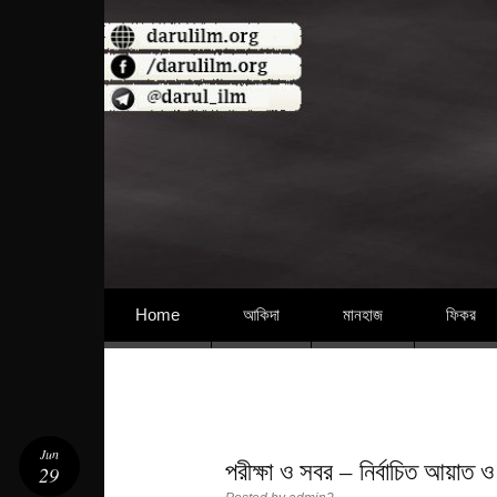
বিশুদ্ধ আকিদা ও নববী মানহাজের দিকে আহ্বানকারী
Skip to content
Home
আকিদা
মানহাজ
ফিকর
Jun
পরীক্ষা ও সবর – নির্বাচিত আয়াত ও
29