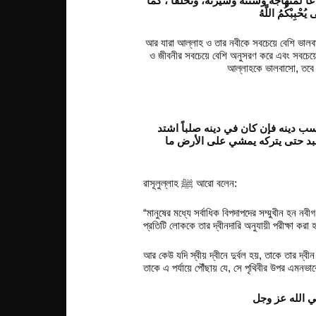
باعا لمنهاجه وسنته وسيرته، وتخلقاً ، كما
ُحْبِبْكُمُ اللَّهُ
আর যারা আল্লাহ ও তার নবীকে সবচেয়ে বেশি ভালবাসে
ও জীবনীর সবচেয়ে বেশি অনুসরণ করে এবং সবচেয়
আল্লাহকে ভালবাসো, তবে
 حسب دينه فإن كان في دينه صلباً اشتد
لعبد حتى يتركه يمشي على الأرض ما
রাসূলুল্লাহ ﷺ আরো বলেন:
“মানুষের মধ্যে সর্বাধিক বিপদাপদের সম্মুখীন হন
প্রতিটি লোককে তার দ্বীনদারি অনুযায়ী পরীক্ষা করা
আর কেউ যদি স্বীয় দ্বীনে দুর্বল হয়, তাকে তার দ্
তাকে এ পর্যায়ে পৌঁছায় যে, সে পৃথিবীর উপর এমন
ي الله عز وجل