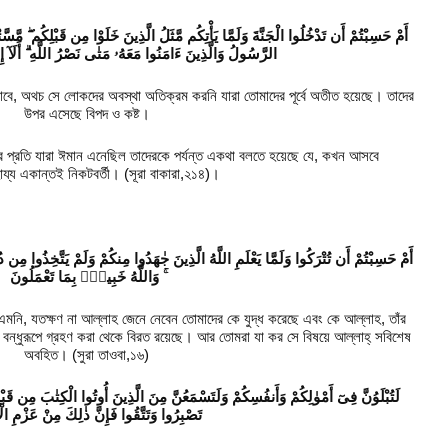
أَمْ حَسِبْتُمْ أَن تَدْخُلُوا الْجَنَّةَ وَلَمَّا يَأْتِكُم مَّثَلُ الَّذِينَ خَلَوْا مِن قَبْلِكُم ۖ مَّسَّت
الرَّسُولُ وَالَّذِينَ ءَامَنُوا مَعَهُۥ مَتٰى نَصْرُ اللَّهِ ۗ أَلَآ إ
াবে, অথচ সে লোকদের অবস্থা অতিক্রম করনি যারা তোমাদের পূর্বে অতীত হয়েছে। তাদের
উপর এসেছে বিপদ ও কষ্ট।
র প্রতি যারা ঈমান এনেছিল তাদেরকে পর্যন্ত একথা বলতে হয়েছে যে, কখন আসবে
য্য একান্তই নিকটবর্তী। (সূরা বাকারা,২১৪)।
أَمْ حَسِبْتُمْ أَن تُتْرَكُوا وَلَمَّا يَعْلَمِ اللَّهُ الَّذِينَ جٰهَدُوا مِنكُمْ وَلَمْ يَتَّخِذُوا مِن 
ۚ وَاللَّهُ خَبِيرٌۢ بِمَا تَعْمَلُونَ
 এমনি, যতক্ষণ না আল্লাহ জেনে নেবেন তোমাদের কে যুদ্ধ করেছে এবং কে আল্লাহ, তাঁর
 বন্ধুরূপে গ্রহণ করা থেকে বিরত রয়েছে। আর তোমরা যা কর সে বিষয়ে আল্লাহ্ সবিশেষ
অবহিত। (সুরা তাওবা,১৬)
لَتُبْلَوُنَّ فِىٓ أَمْوٰلِكُمْ وَأَنفُسِكُمْ وَلَتَسْمَعُنَّ مِنَ الَّذِينَ أُوتُوا الْكِتٰبَ مِن قَبْ
تَصْبِرُوا وَتَتَّقُوا فَإِنَّ ذٰلِكَ مِنْ عَزْمِ الْ