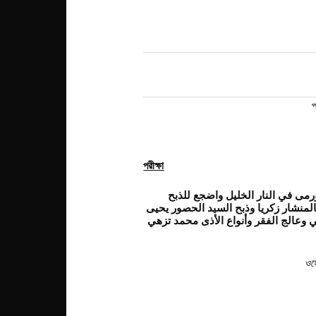
প
পরীক্ষা
رمى في النار الخليل واضجع للذبح
نشار زكريا وذبح السيد الحصور يحيى
وعالج الفقر وأنواع الأذى محمد تزهي
ওহে