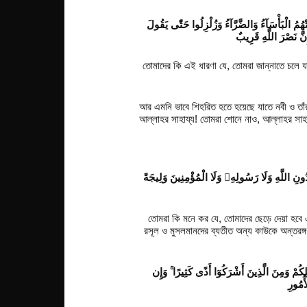
ْهُمُ الْبَأْسَآءُ وَالضَّرَّآءُ وَزُلْزِلُوا حَتّٰى يَقُولَ
ِنَّ نَصْرَ اللَّهِ قَرِيبٌ
তোমাদের কি এই ধারণা যে, তোমরা জান্নাতে চলে য
আর এমনি ভাবে শিহরিত হতে হয়েছে যাতে নবী ও তাঁ
আল্লাহর সাহায্য! তোমরা শোনে নাও, আল্লাহর সাহা
دُونِ اللَّهِ وَلَا رَسُولِهِۦ وَلَا الْمُؤْمِنِينَ وَلِيجَةً
তোমরা কি মনে কর যে, তোমাদের ছেড়ে দেয়া হবে
রসূল ও মুসলমানদের ব্যতীত অন্য কাউকে অন্তরঙ্গ
لِكُمْ وَمِنَ الَّذِينَ أَشْرَكُوٓا أَذًى كَثِيرًا ۚ وَإِن
أُمُورِ