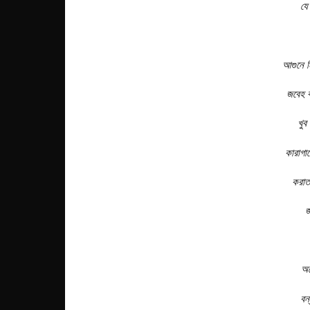
যে
আগুনে ন
জবেহ 
খুব
কারাগার
করাত 
জ
অন
বন