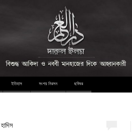
দারুল ইলম
ইতিহাস
সংশয় নিরসন
ছবিঘর
 হাদিস