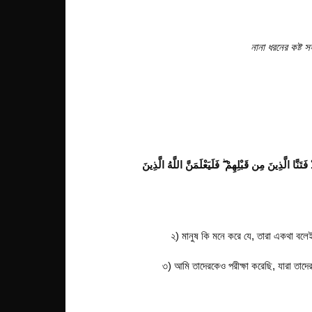
নানা ধরনের কষ্ট স
َّاسُ أَن يُتْرَكُوٓا أَن يَقُولُوٓا ءَامَنَّا وَهُمْ لَا يُفْتَنُونَ (2) وَلَقَدْ فَتَنَّا الَّذِينَ مِن قَبْلِهِمْ ۖ فَلَيَعْلَمَنَّ اللَّهُ الَّذِينَ
২) মানুষ কি মনে করে যে, তারা একথা বলেই
৩) আমি তাদেরকেও পরীক্ষা করেছি, যারা তাদের