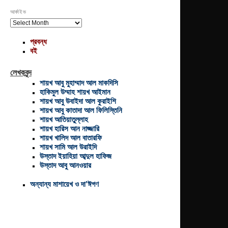
আর্কাইভ
আর্কাইভ
প্রবন্ধ
বই
লেখকবৃন্দ
শায়খ আবু মুহাম্মাদ আল মাকদিসি
হাকিমুল উম্মাহ শায়খ আইমান
শায়খ আবু উবাইদা আল কুরাইশি
শায়খ আবু কাতাদা আল ফিলিস্তিনি
শায়খ আতিয়াতুল্লাহ
শায়খ হারিস আন নাজ্জারি
শায়খ খালিদ আল বাতারফি
শায়খ সামি আল উরাইদি
উস্তাদ ইয়াহিয়া আব্দুল হাফিজ
উস্তাদ আবু আনওয়ার
অন্যান্য মাশায়েখ ও দা’ঈগণ