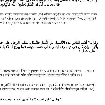
وأكثر الناس حبا الله تعالى وللنبيه أكثرهم بالاء في الله .. وأكثرهم ات
قال تعالى: قُلْ إِن كُنتُمْ تُحِبُّونَ اللَّهَ فَاتَّبِعُونِى ي
, তারাই আল্লাহর পথে সবচেয়ে বেশি পরীক্ষার সম্মুখীন হয় এবং তারাই তাঁর নীতি, আদর্শ
ে বেশি তার চরিত্রে চরিত্রবান হয়। যেমনটা আল্লাহ তা’আলা বলেছেন: “বল, তোমরা যদি
 আমার অনুসরণ কর, তাহলে আল্লাহ তোমাদেরকে ভালবাসবেন।”
وقال:” أشد الناس بلاء الألنبياء ثم الأمثل فلأمثل، يبتلى الرجل على
بلاؤه، وإن كان في دينه رقة ابتلي على حسب دينه، فما يبرح البلاء با
عليه خطيئة
“.
 নবীগণ, তারপর তাদের সর্বাধিক অনুসরণকারীগণ, তারপর তারপরের স্তরের লোকগণ… এভাবে।
 হয়। তাই কেউ যদি স্বীয় দ্বীনে মজবুত হয়, তাহলে তার পরীক্ষাও কঠিন হয়।
বীন অনুযায়ীই পরীক্ষা করা হয়। এভাবে একজন বান্দার উপর বিপদাপদ আসতে থাকে, যতক্ষণ না
ভাবে হাটতে থাকে, যে তার কোন গুনাহই থাকে না।” (তিরমিজি, সিলসিলাতুস সাহিহা ১৪৩)
وقال :عن نفسه:”ما أوذي أحد ما أوذيت ف
“.