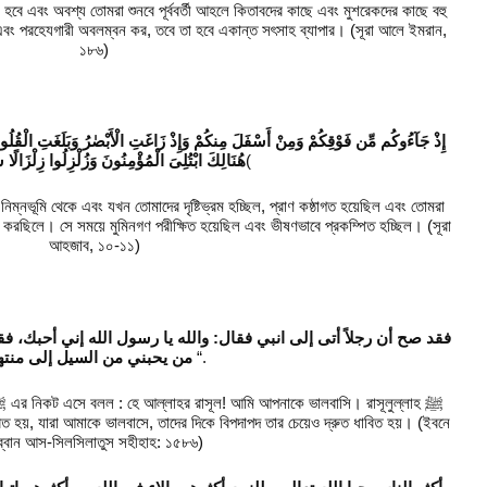
হবে এবং অবশ্য তোমরা শুনবে পূর্ববর্তী আহলে কিতাবদের কাছে এবং মুশরেকদের কাছে বহু
ং পরহেযগারী অবলম্বন কর, তবে তা হবে একান্ত সৎসাহ ব্যাপার। (সূরা আলে ইমরান,
১৮৬)
هُنَالِكَ ابْتُلِىَ الْمُؤْمِنُونَ وَزُلْزِلُوا زِلْزَالً (
11(
 নিম্নভূমি থেকে এবং যখন তোমাদের দৃষ্টিভ্রম হচ্ছিল, প্রাণ কষ্ঠাগত হয়েছিল এবং তোমরা
ু করছিলে। সে সময়ে মুমিনগণ পরীক্ষিত হয়েছিল এবং ভীষণভাবে প্রকম্পিত হচ্ছিল। (সূরা
আহজাব, ১০-১১)
فقد صح أن رجلاً أتى إلى انبي فقال: والله يا رسول الله إني أحبك، فق
من يحبني من السيل إلى منته
“.
িত হয়, যারা আমাকে ভালবাসে, তাদের দিকে বিপদাপদ তার চেয়েও দ্রুত ধাবিত হয়। (ইবনে
ব্বান আস-সিলসিলাতুস সহীহাহ: ১৫৮৬)