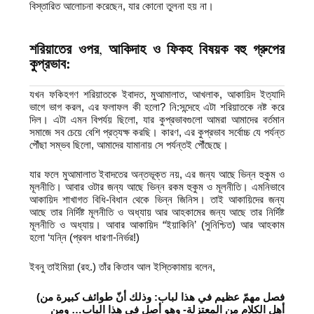
বিস্তারিত আলোচনা করেছেন, যার কোনো তুলনা হয় না।
শরিয়াতের ওপর
আকিদাহ ও ফিকহ বিষয়ক বহু
গ্রুপের
,
কুপ্রভাব:
যখন ফকিহগণ শরিয়াতকে ইবাদত, মুআমালাত, আখলাক, আকায়িদ ইত্যাদি
ভাগে ভাগ করল, এর ফলাফল কী হলো? নি:সন্দেহে এটা শরিয়াতকে নষ্ট করে
দিল। এটা এমন বিপর্যয় ছিলো, যার কুপ্রভাবগুলো আমরা আমাদের বর্তমান
সমাজে সব চেয়ে বেশি প্রত্যক্ষ করছি। কারণ, এর কুপ্রভাব সর্বোচ্চ যে পর্যন্ত
পৌঁছা সম্ভব ছিলো, আমাদের যামানায় সে পর্যন্তই পৌঁছেছে।
যার ফলে মুআমালাত ইবাদতের অন্তভূক্ত নয়, এর জন্য আছে ভিন্ন হুকুম ও
মূলনীতি। আবার ওটার জন্য আছে ভিন্ন রকম হুকুম ও মূলনীতি। এমনিভাবে
আকায়িদ শাখাগত বিধি-বিধান থেকে ভিন্ন জিনিস। তাই আকায়িদের জন্য
আছে তার নির্দিষ্ট মূলনীতি ও অধ্যায় আর আহকামের জন্য আছে তার নির্দিষ্ট
মূলনীতি ও অধ্যায়। আবার আকায়িদ “ইয়াকিনি’ (সুনিশ্চিত) আর আহকাম
হলো ‘যন্নি (প্রবল ধারণা-নির্ভর!)
ইবনু তাইমিয়া (রহ.) তাঁর কিতাব আল ইস্তিকামায় বলেন,
(
فصل مهمّ عظيم في هذا لباب: وذلك أنّ طوائف كبيرة من
أهل الكلام من المعتزلة- وهو أصل في هذا الباب… ومن