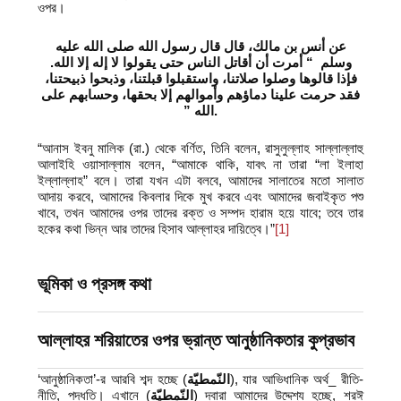
ওপর।
عن أنس بن مالك، قال قال رسول الله صلى الله عليه
وسلم ‏ “‏ أمرت أن أقاتل الناس حتى يقولوا لا إله إلا الله‏.‏
فإذا قالوها وصلوا صلاتنا، واستقبلوا قبلتنا، وذبحوا ذبيحتنا،
فقد حرمت علينا دماؤهم وأموالهم إلا بحقها، وحسابهم على
الله ‏”‏‏
.
“আনাস ইবনু মালিক (রা.) থেকে বর্ণিত, তিনি বলেন, রাসুলুল্লাহ সাল্লাল্লাহু
আলাইহি ওয়াসাল্লাম বলেন, “আমাকে থাকি, যাবৎ না তারা “লা ইলাহা
ইল্লাল্লাহ” বলে। তারা যখন এটা বলবে, আমাদের সালাতের মতো সালাত
আদায় করবে, আমাদের কিবলার দিকে মুখ করবে এবং আমাদের জবাইকৃত পশু
খাবে, তখন আমাদের ওপর তাদের রক্ত ও সম্পদ হারাম হয়ে যাবে; তবে তার
হকের কথা ভিন্ন আর তাদের হিসাব আল্লাহর দায়িত্বে।”
[1]
ভূমিকা ও প্রসঙ্গ কথা
আল্লাহর শরিয়াতের ওপর ভ্রান্ত আনুষ্ঠানিকতার কুপ্রভাব
‘আনুষ্ঠানিকতা’-র আরবি শব্দ হচ্ছে (
النّمطيّة
), যার আভিধানিক অর্থ_ রীতি-
নীতি, পদ্ধতি। এখানে (
النّمطيّة
) দ্বারা আমাদের উদ্দেশ্য হচ্ছে, শরঈ