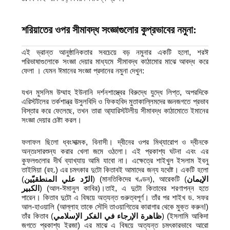
শরিয়াতের ওপর সীমাবদ্ধ সংজ্ঞাগুলোর কুপ্রভাবের
নমুনা:
এই ভ্রান্ত আনুষ্ঠানিকতার সবচেয়ে বড় নমুনার একটি হলো, শরঈ
পরিভাষাগুলোকে সংজ্ঞা দেয়ার মাধ্যমে সীমাবদ্ধ কাঠামোর মাঝে আবদ্ধ করে
ফেলা । যেমন ঈমানের সংজ্ঞা প্রদানের নমুনা দেখুন:
যখন মুসলিম উম্মাহ ইউনানি দর্শনশাস্ত্বের বিরুদ্ধে যুদ্ধে লিপ্ত, অপরদিকে
এরিস্টটলের তর্কশান্ত্র উসুলবিদি ও ফিকহবিদ মুতাকাল্লিমদের জ্ঞনজগতে প্রভাব
বিস্তার করে ফেলেছে, তখন তারা আ্যারিস্টটলীয় সীমাবদ্ধ কাঠামোতে ইমানের
সংজ্ঞা দেয়ার চেষ্টা করল।
ফলাফল ছিলো ধ্বংসাত্মক, বিনাসী। দ্বীনের ওপর মিথ্যারোপ ও দ্বীনকে
অন্তঃসারশুন্য করার খেলা জমে ওঠলো। এই প্রকাশ্য ঘটনা এবং এর
কুফলগুলোর দীর্ঘ ব্যাখ্যায় আমি যাবো না। এক্ষেত্রে শাইখুল ইসলাম ইবনু
তাইমিয়া (রহ.) এর চমৎকার দুটো কিতাবই আমাদের জন্য যথেষ্ট। একটি হলো
(
الرّد علي المنطقيّين
) (মানতিকিদের খণ্ডন), আরেকটি (
الإيمان
الكبير
) (আল-ঈমানুল কাবির)।তাই, এ দুটো কিতাবের শরণাপন্ন হতে
পারেন। কিতাব দুটো এ বিষয়ে অত্যন্ত গুরুত্বপূর্ণ। তাঁর পর শাইখ ড. সফর
আল-হাওয়ালি (আল্লাহ তাকে সৌদি তাওয়াগিতের কারাগার থেকে মুক্ত করুন!)
তাঁর কিতাব (
ظاهرة الإرجاء في الفكر الإسلامي
) (ইসলামি আকিদা
জগতে প্রকাশ্য ইরজা) এর মাঝে এ বিষয়ে অত্যন্ত চমৎকারভাবে আরো