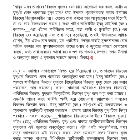
“মানুষ এসব তাতারের বিরুদ্ধে যুদ্ধের ধরন নিয়ে আলোচনা শুরু করল, অর্থাৎ এ
যুদ্ধটা কোন প্রকারের যুদ্ধ হবে? তারা ইসলাম প্রকাশকরছে আবার ইমামের
বিরুদ্ধে বিদ্রোহকারীও নয়। যেহেতু তারা কখনো তার আনুগত্যের মাঝে ছিলোই
না যে, তার বিরুদ্ধাচরণ করবে । তখন শাইখ তাকিউদ্দীন ইবনু তাইমিয়া (রহ.)
বললেন-__এরা ওইসব খারিজিদের মতো, যারা আলী ও মুআবিয়া (রা.) এর
বিরুদ্ধে বের হয়েছিলো এবং তারা মনে করেছিলো, তারাই খিলাফতের অধিক
যোগ্য; ঠিক এরাও মনে করছে, হক প্রতিষ্ঠার ক্ষেত্রে তারাই মুসলমানদের চেয়ে
অধিক হকদার আর মুসলমানদেরকে তাদের গুনাহ ও জুলুমের কারণে দোষারোপ
করছে, অথচ তারা এরচেয়ে আরো কয়েক গুণ বড় গ্তনাহে লিপ্ত। তখন উলামা
ও অন্যান্য মানুষ এ ব্যাপারে সচেতন হলেন। টিকা:
[3]
মানুষ এ ব্যাপারে মতবিরোধে লিপ্ত হয়ে গিয়েছিলো যে, তাতারদের বিরুদ্ধে
যুদ্ধকে জিহাদের কোন প্রকারের অন্তর্ভূক্ত করা হবে। ইবনু তাইমিয়া (রহ.)
প্রথমে খারিজিদের বিরুদ্ধে যুদ্ধকে বিদ্রোহীদের বিরুদ্ধে যুদ্ধ থেকে বের করার
প্রয়োজন বোধ করলেন। কারণ, সাজানো অধিকাংশ ফিকহের কিতাবেই
খারিজিদের বিরুদ্ধে যুদ্ধকে বিদ্রোহীদের বিরুদ্ধে যুদ্ধ বলে গণ্য করা হয়েছে।
এমনকি তাদের কাছে খারিজি অর্থই হয়ে গেছে-যারা ন্যায়পরায়ণ শাসকের
বিরুদ্ধে বিদ্রোহ করে। ইবনু তাইমিয়া (রহ.) সর্বপ্রথম এই অধ্যায়করণ ও
প্রকরণের ভ্রান্তিটি ব্যাখ্যা করেছেন। তারপর তাদের বিরুদ্ধে যুদ্ধটিকে ভিন্ন
প্রকারে নামকরণ করেছেন__শরিয়াতের বিরুদ্ধাচরণকারীদের বিরুদ্ধে যুদ্ধ।
শাইখ (রহ.) খারিজিদের বিরুদ্ধে যুদ্ধ এবং যাকাত অস্বীকারকারীদের বিরুদ্ধে
যুদ্ধকেও এই প্রকারে অন্তর্ভূক্ত করেন। এটা একটা আনুষ্ঠানিকতা, যখন
মানুষ ব্যাপকভাবে এটা ব্যবহার করবে, তখন যেকোনো দলের বিরুদ্ধে যুদ্ধ
করার অনেক শাখাগত বিধি-বিধান তাবীলকারী মুসলমানদের বিরুদ্ধে যুদ্ধ