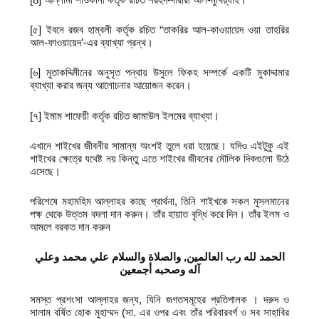
[৫] ইবনে রজব হাম্বলী কর্তৃক রচিত “তাকরির আল-কাওয়ায়েদ ওয়া তাহরির
আল-ফাওয়ায়েদ’-এর ব্যাখ্যা গ্রন্থ।
[৬] মুতাকদ্দিমীনের অনুসৃত পন্থায় উসুলে ফিকহ সম্পর্কে একটি মুকাদ্দামার
ব্যাখ্যা করার জন্য আলোচনার আয়োজন করেন।
[৭] ইমাম শাফেয়ী কর্তৃক রচিত জামাউল ইলমের ব্যাখ্যা।
এখানে শাইখের জীবনীর সামান্য অংশই তুলে ধরা হয়েছে। যদিও এইটুকু এই
শাইখের ক্ষেত্রে যথেষ্ট নয় কিন্তু এতে শাইখের জীবনের মৌলিক দিকগুলো উঠে
এসেছে।
পরিশেষে মহামহিম আল্লাহর কাছে প্রার্থনা, তিনি শাইখকে সকল মুসলমানের
পক্ষ থেকে উত্তম বদলা দান করুন। তাঁর হায়াত বৃদ্ধি করে দিন। তাঁর ইলম ও
আমলে বরকত দান করুন
الحمد لله رب العالمين, والصلاة والسلام علي محمد وعلي
آله وصحبه أجمعين
সমস্ত প্রশংসা আল্লাহর জন্য, যিনি জগতসমূহের প্রতিপালক । দরুদ ও
সালাম বর্ষিত হোক মুহাম্মদ (সা. এর ওপর এবং তাঁর পরিবারবর্গ ও সব সাহাবির