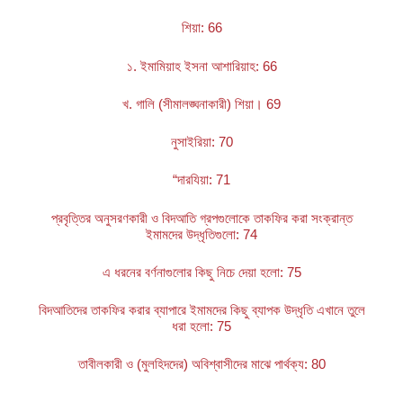
শিয়া: 66
১. ইমামিয়াহ ইসনা আশারিয়াহ: 66
খ. গালি (সীমালঙ্ঘনাকারী) শিয়া। 69
নুসাইরিয়া: 70
“দারযিয়া: 71
প্রবৃত্তির অনুসরণকারী ও বিদআতি গ্রপগুলোকে তাকফির করা সংক্রান্ত
ইমামদের উদ্ধৃতিগুলো: 74
এ ধরনের বর্ণনাগুলোর কিছু নিচে দেয়া হলো: 75
বিদআতিদের তাকফির করার ব্যাপারে ইমামদের কিছু ব্যাপক উদ্ধৃতি এখানে তুলে
ধরা হলো: 75
তাবীলকারী ও (মুলহিদদের) অবিশ্বাসীদের মাঝে পার্থক্য: 80