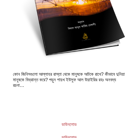
কোন জিনিসগুলো আল্লাহর রাস্তা থেকে মানুষকে আটকে রাখে? কীভাবে দুনিয়া
মানুষকে বিভ্রান্ত করে? পড়ুন শায়খ ইউসুফ আল উয়াইরির রহঃ অনবদ্য
রচনা…
ডাউনলোড
ডাউনলোড