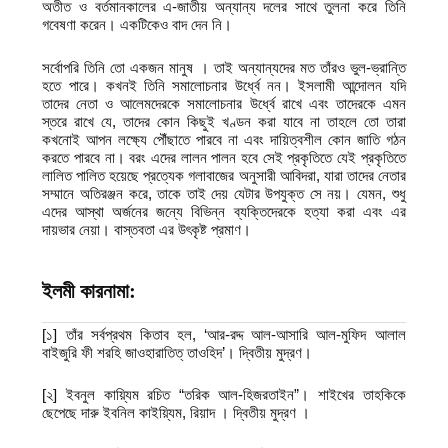
অতীত ও বর্তমানকালের এ-জাতীয় অন্যান্য দলের সাথে তুলনা করে তিনি
গবেষণা করেন। একটিকেও বাদ দেন নি।
সর্বোপরি তিনি তো একজন মানুষ । তাই অন্যান্যদের মত তাঁরও ভুল-ভ্রান্তি
হতে পারে। কখনই তিনি সমালোচনার উর্ধ্বে নন। ইসলামী আন্দোলন যদি
তাদের নেতা ও আলেমদেরকে সমালোচনার উর্ধ্বে রাখে এবং তাদেরকে এমন
স্তরে রাখে যে, তাদের কোন কিছুই খণ্ডন করা যাবে না তাহলে তো তারা
কখনোই আপন লক্ষ্যে পৌঁছাতে পারবে না এবং দায়িত্বশীল কোন জাতি গঠন
করতে পারবে না। বরং এদের লালন পালন হবে সেই প্রকৃতিতে যেই প্রকৃতিতে
লালিত পালিত হয়েছে প্রত্যেক গলাবাজের অনুসারী আবিদরা, যারা তাদের নেতার
সম্মানে অতিরঞ্জন করে, তাকে তাই দেয় যেটার উপযুক্ত সে নয়। যেমন, শুধু
এদের আস্থা অর্জনের জন্যে বিভিন্ন ব্যক্তিদেরকে হত্যা করা এবং এর
দায়ভার নেয়া। বাস্তবতা এর উৎকৃষ্ট প্রমাণ।
ইলমী কারনামা:
[১] তাঁর সর্বপ্রথম কিতাব হল, ‘আর-রদ্দ আল-আসারি আল-মুফিদ আলাল
বাইজুরি ফী শরহি জাওহারাতিত্‌ তাওহিদ’। দ্বিতীয় মুদ্রণ।
[২] ইবনুল কায়্যিম রচিত “তরিক আল-হিজরতাইন”। শাইখের তাহকিকে
ছেপেছে দারু ইবনিল কাইয়্যিম, রিয়াদ । দ্বিতীয় মুদ্রণ ।