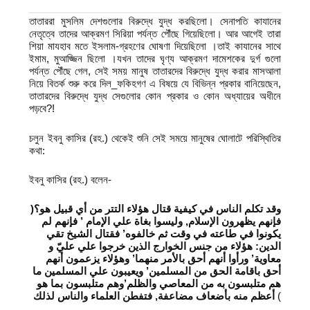
তাতাররা মুসলিম দেশগুলোর বিরুদ্ধে যুদ্ধ করছিলো। সেনাপতি কাযানের
নেতৃত্বে তাদের আক্রমণ সিরিয়া পর্যন্ত পৌঁছে গিয়েছিলো। আর আগেই তারা
শিয়া মাযহাব মতে ইসলাম-গ্রহণের ঘোষণা দিয়েছিলো ।তাই কাযানের সাথে
ইমাম, মুআজ্জিন ছিলো ।যখন তাদের ঘৃণ্য আক্রমণ দামেশকের দুর্গ গুলো
পর্যন্ত পৌঁছে গেল, সেই সময় মানুষ তাতারদের বিরুদ্ধে যুদ্ধ করার মাসআলা
নিয়ে বিতর্ক শুরু করে দিল_ফকিহগণ এ বিষয়ে যে বিভিন্ন প্রকার বানিয়েছেন,
তাতারদের বিরুদ্ধে যুদ্ধ সেগুলোর কোন প্রকার ও কোন অধ্যায়ের অধীনে
পড়বে?!
চলুন ইবনু কাসির (রহ.) থেকেই শুনি সেই সময়ে মানুষের ঘোলাটে পরিস্থিতির
কথা:
ইবনু কাসির (রহ.) বলেন-
)
وقد تكلم الناس في كيفية قتال هؤلاء التتر من أي قبيل هو؟
فإنهم يظهرون الإسلام, وليسوا بغاة علي الإمام ’ فإنهم لم
يكونوا في طاعته في وقت ثم خالفوه’ فقتال الشيخ تقي
الدين: هؤلاء من جنس الخوارج الذين خرجوا علي عليّ و
معاوية’ ورأوا أنهم أحق بالأمر منهما’ وهؤلاء يزعمون أنهم
أحق باقامة الحق من المسلمين’ ويعيبون علي المسلمين ما
هم متلبسون به من المعاصي والظلم’وهم متلبسون بما هو
أعظم منه بأضعاف مضاعفة, فتفطن العلماء والناس لذلك
(