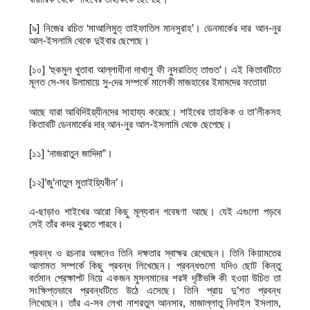
[৯] নিজের রচিত ‘মাআলিমুত্‌ তাইফাতিল মানসুরাহ’। ডেনমার্কের দার আন-নুর
আল-ইসলামি থেকে দুইবার ছেপেছে।
[১০] ‘হুকমুল খুতাবা আল্লাধীনা দাখালু ফী নুসরাতিত্‌ তাগুত’। এই কিতাবটিতে
মূলত সে-সব উলামায়ে সু-দের সম্পর্কে মালেকী মাজহাবের ইমামদের ফতোয়া
আছে যারা আবিদিইয়্যীনদের সাহায্য করেছে। শাইখের তাহকিক ও তা’লীকসহ
কিতাবটি ডেনমার্কের দার্‌ আন-নুর আল-ইসলামি থেকে ছেপেছে।
[১১] ‘নাজরাতুন জাদিদা”।
[১২]’জু’নাতুল মুতাইয়্যিবীন’।
এ-ছাড়াও শাইখের আরো কিছু মূল্যবান গবেষণা আছে। যেই এগুলো পড়বে
সেই তাঁর কদর বুঝতে পারবে।
প্রবন্ধ ও রচনার অঙ্গনেও তিনি দক্ষতার স্বাক্ষর রেখেছেন। তিনি কিয়ামতের
আলামত সম্পর্কে কিছু প্রবন্ধ লিখেছেন। প্রবন্ধগুলো যদিও ছোট কিন্তু
বর্তমান প্রেক্ষাপট নিয়ে একজন মুসলমানের শরঈ দৃষ্টিভঙ্গি কী হওয়া উচিত তা
সংক্ষিপ্তভাবে প্রবন্ধটিতে উঠে এসেছে। তিনি প্রায় দু’শত প্রবন্ধ
লিখেছেন। তাঁর এ-সব লেখা নাশরতুল আনসার, মাজাল্লাতু নিদাইল ইসলাম,