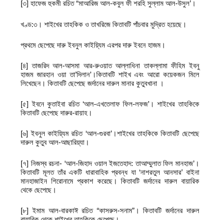
[৩] হাফেজ হুকমী রচিত “মাআরিজ আল-কবুল ফী শরহি সুল্লাম আল-উসুল’।
খণ্ড:৩। শাইখের তাহকিক ও তাখরিজে কিতাবটি পাঁচবার মুদ্রিত হয়েছে।
প্রথমে ছেপেছে দারু ইবনুল কাইয়্যিম এরপর দারু ইবনে হাজম।
[৪] তাজরিদ আল-আসমা আর-রুওয়াত আল্লাধিনা তাকল্লামা ফীহিম ইবনু
হাজম জারহান ওয়া তা’দিলান’।কিতাবটি শাইখ এবং আরো কয়েকজন মিলে
লিখেছেন। কিতাবটি ছেপেছে জর্দানের দারুল মানার কুতুবখানা ।
[৫] ইবনে কুতাইবা রচিত ‘আল-এখতেলাফ ফিল-লফজ’। শাইখের তাহকিকে
কিতাবটি ছেপেছে দারুর-রায়াহ।
[৬] ইবনুল কাইয়্যিম রচিত ‘আল-গুরবা’।শাইখের তাহকিকে কিতাবটি ছেপেছে
দারুল কুতুব আল-আছারিয়্যা।
[৭] নিজস্ব রচনা- ‘আল-জিহাদ ওয়াল ইজতেহাদ: তাআম্মুলাত ফিল মানহাজ’।
কিতাবটি মূলত তাঁর একটি ধারাবাহিক প্রবন্ধ যা ‘নাশরতুল আনসার’ বাইনা
মানহাজাইন শিরোনামে প্রকাশ করেছে। কিতাবটি জর্দানের দারুল বায়ারিক
থেকে ছেপেছে।
[৮] ইমাম আল-বারকাঈ রচিত “কাসরুস-সনাম”। কিতাবটি জর্দানের দারুল
বায়ারিক থেকে শাইখের তাহকিকে ছেপেছে।