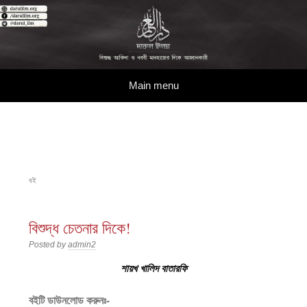
দারুল ইলম
বিশুদ্ধ আকিদা ও নববী মানহাজের দিকে আহ্বানকারী
Skip to content
Main menu
বই
বিশুদ্ধ চেতনার দিকে!
Posted by
admin2
শায়খ
খালিদ বাতারফি
বইটি ডাউনলোড করুনঃ-