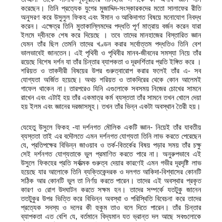
করেছেন। তিনি প্রত্যেক যুগের মুজাদ্দিদ-সংস্কারকদের মতো সালাফের রীতি
অনুসরণ করে উসুলুল ফিকহ এবং ঈমান ও আকিদাগত বিষয়ে মনোযোগ নিবদ্ধ
করেন। এক্ষেত্র তিনি মুতাকাল্লিমদের পদ্ধতি পূর্ণ মাত্রায় বর্জন করেন যারা
ইলমে দ্বীনকে শেষ করে দিয়েছে । তবে তাদের মানহাজের বিস্তারিত জ্ঞান
যেমন তাঁর ছিল তেমনি তাদের খণ্ডন করার সর্বোত্তম পদ্ধতিও তিনি বেশ
ভালভাবেই জানতেন। এই পৃথিবী ও পৃথিবীর মানব-জীবনের সমস্যা নিয়ে তাঁর
রয়েছে বিশেষ দর্শন যা তাঁর চিন্তার ব্যাপকতা ও দূরদর্শিতার প্রতি ইঙ্গিত করে ।
শরিয়ত ও তাকদীরী বিষয়ের উপর গুরুত্বারোপ করার ফলেই তাঁর এ- সব
যোগ্যতা অর্জিত হয়েছে। অথচ শরিয়ত ও তাকদিরের থেকে কোন আলেমই
গাফেল থাকেন না। তারপরেও যিনি এগুলোকে সবসময় নিজের চোখের সামনে
রাখেন এবং এটাই হয় তাঁর একমাত্র কর্ম ব্যস্ততা তাঁর সামনে তখন খোলে দেয়া
হয় ইলম এবং জ্ঞানের দরজাসমূহ। তখন তাঁর ভিন্ন একটা অবস্থান তৈরী হয়।
যেহেতু উসুলে ফিকহ -যা দর্শনগত মৌলিক একটি জ্ঞান- নিয়েই তাঁর যাবতীয়
ব্যস্ততা তাই এর বদৌলতে এমন দর্শনগত যোগ্যতা তিনি লাভ করতে পেরেছেন
যে, প্রতিপক্ষের বিভিন্ন জাওয়াব ও তর্ক-বিতর্কের বিষয় পড়ার সময় তাঁর চক্ষু
সেই দর্শনগত যোগ্যতাকে ভুল প্রমাণিত করতে পারে না। অনুরুপভাবে এই
উসুলে ফিকহের প্রতি সর্বাত্মক গুরুত্ব দেয়ার কারণেই এমন গভীর দূরদৃষ্টি লাভ
হয়েছে যার আলোকে তিনি ব্যক্তিকেন্দরক ও দলগত আকিদা-বিশ্বাসের কোনটি
সঠিক আর কোনটি ভুল তা নির্ণয় করতে পারেন। তাদের এই অবস্থার প্রকৃত
কারণ ও রোগ উদঘাটন করতে সক্ষম হন। তাদের সম্পর্কে যতটুকু জানেন
ততটুকুর উপর ভিত্তি করে বিভিন্ন অবস্থা ও পরিস্থিতি বিবেচনা করে তাদের
প্রত্যেক সদস্য ও দলের কী হুকুম তাও বলে দিতে পারেন। তাঁর চিন্তার
ব্যাপকতা এত বেশি যে, বর্তমানে বিদ্যমান যত ভ্রান্ত দল আছে সবগুলোকে