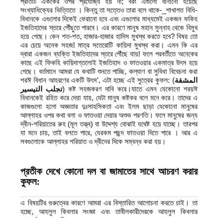
প্রতিটি এককের ওপর প্রযোজ্য হয় না; বরং এগুলো বানানো হয়েছে
সংখ্যাধিক্যের ভিত্তিতে । কিন্তু তা সত্তেও তারা বলে থাকে-_শাখাগত বিধি-
বিধানকে এগুলোর দিকেই ফেরানো হবে এবং এগুলোর মাধ্যমেই একজন ফকিহ
ইজতিহাদের স্তরে পৌঁছুতে পারবে। এর কারণে মানুষ মহান সুন্নাহ থেকে বিমুখ
হয়ে গেছে। কেন শত-শত, হাজার-হাজার হাদিস মুখস্থ করতে হবে? বিষয় তো
এর চেয়ে অনেক সহজ! মাত্র সতেরোটি কায়িদা মুখস্থ করা। এমন কি এর
দ্বারা একজন ব্যক্তি ইজতিহাদের স্তরে পৌঁছে যায়! ফলে পরবর্তীতে অনেকের
কাছে এই ফিকহি কায়িদাগ্তলোই ইজতিহাদ ও ফাতওয়ার একমাত্র উৎস হয়ে
গেছে। বর্তমানে আমরা যে কথাটি শুনতে পাচ্ছি, কল্যাণ বা সুবিধা বিবেচনা করা
শরঈ বিধান আহরণের একটি উৎস’, এটা হচ্ছে এই সুত্রের কুফল: (
المشقة
تجلب التيسير
) কষ্ট সহজকরণ দাবি করে।যাতে এমন যেকোনো শরয়ঈ
বিধানকেই রহিত করে দেয়া যায়, যেটা মানুষ কষ্টকর বলে মনে করে। তাদের এ
কাজগুলো হলো অজ্ঞতার দুঃসাহসিকতা এবং ইলম ছাড়া যেকোনো মানুষের
আল্লাহর ওপর কথা বলা ও ফাতওয়া দেয়ার অশুভ পরণতি। ফলে মানুষের জন্য
দ্বীন-শরিয়াতের রুহ (মূল তত্ত্ব) বা উদ্দেশ্য বোঝাই যথেষ্ট হয়ে যাচ্ছে। তারপর
যা মনে চায়, তাই বলতে পারে, যেরকম পছন্দ ফাতওয়া দিতে পারে । আর এ
সবগুলোকে আল্লাহর শরিয়াত ও দ্বীনের দিকে সম্বন্ধ করা হয়।
প্রতীক দেখে কোনো দল বা জামাতের সাথে আচরণ
করার
কুফল:
এ বিষয়টির গুরুত্বের কারণে আমরা এর বিস্তারিত আলোচনা করতে চাই। তা
হচ্ছে, আহলুল কিবলার সংজ্ঞা এবং তাবীলকারীদেরকে আহলুল কিবলার