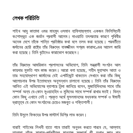
লেখক পরিচিতি
শাইখ আবু কাতাদা ওমর মাহমুদ ওসমান হাফিযাহুল্লাহ একজন ফিলিস্তিনী
বংশোদ্ভূত এক জর্ডান প্রবাসী আলেম। দাওয়াতি তৎপরতার কারণে পৃথিবীর
অনেক দেশে তাঁকে শান্তি প্রতিষ্ঠার কথা বলে তলব করা হয়েছে। পরবর্তীতে
জর্দানের ছোট্ট রাষ্ট্রে তাঁর বিরুদ্ধে যাবজ্জীবন সশ্রম কারাদণ্ডের আদেশ জারি
করা হয়েছে। তিনি বৃটেনেও কারাভোগ করেছেন।
তাঁর বিরুদ্ধে আমরিকান প্রশাসনের অভিযোগ, তিনি সন্ত্রাসী সংগঠন আল
কায়দার মুফতি পদে কাজ করেন। আরো বলা হয়েছে, শহীদ মুহাম্মাদ আতা ও
তার সহযোদ্ধাগণ জার্মানের যেই এপার্টমেন্টে থাকতেন সেখানে করা তাঁর কিছু
আলোচনার উপর ইতোমধ্যে অনুসন্ধান চালানো হয়েছে। তিনি তাঁর বিরুদ্ধে
আনিত এই অভিযোগের ব্যাপারে নিন্দা জানিয়ে বলেন, মুজাহিদিনদের সাথে তাঁর
সম্পর্ক অন্য যে-কোন মুওয়াহহিদ ও মুমিনের সাথে সম্পর্ক রাখার মতই। ভিন্ন
কোন কিছু এখানে নেই। প্রকৃত অর্থে মুসলমানদের মধ্যকার সম্পর্ক ও ঈমানী
ভ্রাতৃত্ব যে কোন সংগঠনের চেয়েও মজবুত ও শক্তিশালী।
তিনি উসুলে ফিকহের উপর মাস্টার্স ডিগ্রি লাভ করেন।
যারাই শাইখের লিখনী হাতে পাবে তারাই অনুভব করতে পারবে যে, আল্লাহ
তাআলা তাঁকে সালাফ-পূর্বসূরীদের মানহাজ সম্পর্কে কী অগাধ জ্ঞান দান