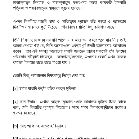
মাজাল্লাতুল মিনহাজ ও মাজাল্লাতুল ফজর-সহ আরো কয়েকটি ইসলামি
পত্রিকা ও প্রচারপত্রের মাধ্যমে প্রচার হয়েছে।
এ-সব লিখনীতে আরবি ভাষা ও সাহিত্যের প্রাঙ্গনে তাঁর দক্ষতা ও প্রাজ্ঞতার
দিকটিও সমানভাবে ফুটে উঠেছে। তাঁর নিজের রচিত কিছু কবিতাও আছে।
তিনি শিক্ষাদানের জন্য সরাসরি আলোচনার আয়োজন করতে ভুলে যান নি। তাই
আমরা দেখতে পাই যে, তিনি অনেকগুলো গুরুত্বপূর্ণ ইলমী আলোচনার আয়োজন
করেন। তার এই সমস্ত আলোচনা যারাই শুনেছেন তাদের সকলেই তাঁর ইলমের
গভীরতার স্বীকৃতি দিয়েছেন। আলহামদুলিল্লাহ, এগুলোর রেকর্ড এখন অনেক
তালেবে ইলমের হাতে হাতে পাওয়া যায়।
তেমনি কিছু আলোচনার বিষয়বস্তু নিম্নে দেয়া হল:
[১] ইমাম যাহাবি কর্তৃক রচিত শরহুল মুকিজা
[২] আল-ঈমান। এখানে আহলে সুন্নাত ওয়াল জামাতের দৃষ্টিতে ঈমান কাকে
বলে, সেই বিষয়টির ব্যাখ্যা দিয়েছেন। সাথে সাথে বিদআতপন্থীদের মতকেও
খণ্ডন করেছেন।
[৩] শরহু আকিদাহ আত্তাহাবিয়্যাহ।
[8] আল্লামা শাওকানী কর্তৃক রচিত শরহুদ-দারারী আল-মুখিয়্যাহ।