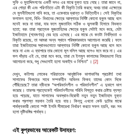
সুফি ও মুহাদ্দিসগণের একটি দলও এর মাঝে যুক্ত হয়ে গেছে। তারা জানে না,
এর গোড়া কী এবং পরিণতিতে এটা কী বিকৃতি তৈরি করবে; অথচ তারা এক্ষেত্রে
যে মুলনীতিগুলো দাবি করে, তা একেবারে ভ্রান্ত ও ভিত্তিহীন। সেই বিকৃতির
ফলাফল হলো, বিধি- বিধানের ক্ষেত্রে আল্লাহর নির্দিষ্ট কোনো হুকুম আছে বলে
মনেই করে না তারা, যার ফলে মুজতাহিদ সঠিক ও ভুলকারী হিসাবে বিভক্ত
হতো; বরং তারা প্রত্যেক মুজতাহিদের ক্ষেত্রে হুকুম সেটাই মনে করে, যেটা
ইজতিহাদে (গবেষণায়) বের হয়ে এসেছে। এর মাঝে যে কতটা নির্বদ্ধিতা ও
বিকৃতি রয়েছে, তা আমরা অন্য স্থানে পরিষ্কারভাবে আলোচনা করেছি। ফলে
তারা ইজতিহাদের স্থানগুলোতে আল্লাহর নির্দিষ্ট কোনো হুকুম আছে বলে মনে
করে না এবং এ ব্যাপারে তার কোনো মূল দলিল আছে বলেও মনে করে না। এর
ফল দাঁড়ায় এই যে, তারা মনে করে, তারা যে ইলমুল কালামের বিষয়গুলো নিয়ে
আলোচনা করে, শুধু সেগুলোই হলো অকাট্য ও নিশ্চিত” ।
[2]
দেখুন, কতিপয় লোকের শরিয়াতকে আনুষ্ঠানিক ভাগাভাগির প্রচেষ্টা! তথা
সালাফের ফিকহের সাথে সম্পর্কহীন অভিনব ফিকহ তাদের কোন দিকে
পৌঁছিয়েছে? তারা দ্বীনকে “অপরিবর্তনশীল ও পরিবর্তনশীল” এ দুভাগে ভাগ
করেছে। তারপর প্রত্যেকেই পরিবর্তনশীলের পরিধি বিস্তৃত করার চেষ্টায় ব্যস্ত
হয়ে পড়েছে, যাতে সালাফের অবস্থান-বিরোধী নতুন নতুন ইজতিহাদ যুক্ত
করার প্রশস্ত ময়দান তৈরি হয়ে যায়। কিন্তু এখনো কেউ দুটোর মাঝে
পার্থক্যকারী কোনো স্পষ্ট ইলমি সীমারেখা নির্ধারণ করতে সফল হয়নি, বরং সব
হলো দৃষ্টিভঙ্গির পার্থক্য।
এই কুপ্রভাবের আরেকটি উদাহরণ: