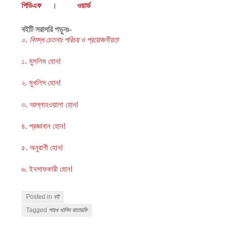
পিডিএফ
।
ওয়ার্ড
বইটি সরাসরি পড়ুনঃ-
০. বিশুদ্ধ চেতনাঃ পরিচয় ও প্রয়োজনীয়তা
১. মুসলিম হোন!
২. মুখলিস হোন!
৩. আল্লাহওয়ালা হোন!
৪. প্রজ্ঞাবান হোন!
৫. অনুরাগী হোন!
৬. ইনসাফকারী হোন!
Posted in
বই
Tagged
শায়খ খালিদ বাতারফি