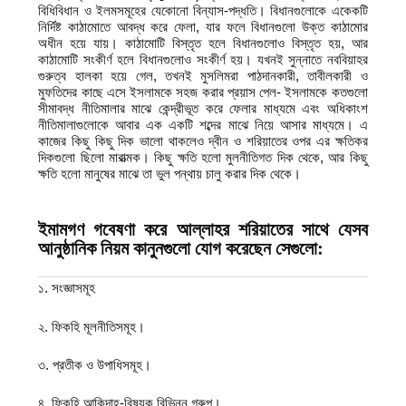
বিধিবিধান ও ইলমসমূহের যেকোনো বিন্যাস-পদ্ধতি। বিধানগুলোকে একেকটি
নির্দিষ্ট কাঠামোতে আবদ্ধ করে ফেলা, যার ফলে বিধানগুলো উক্ত কাঠামোর
অধীন হয়ে যায়। কাঠামোটি বিস্তৃত হলে বিধানগুলোও বিস্তৃত হয়, আর
কাঠামোটি সংকীর্ণ হলে বিধানগুলোও সংকীর্ণ হয়। যখনই সুন্নাতে নববিয়াহর
গুরুত্ব হালকা হয়ে গেল, তখনই মুসলিমরা পাঠদানকারী, তাবীলকারী ও
মুফতিদের কাছে এসে ইসলামকে সহজ করার প্রয়াস পেল- ইসলামকে কতগুলো
সীমাবদ্ধ নীতিমালার মাঝে কেন্দ্রীভূত করে ফেলার মাধ্যমে এবং অধিকাংশ
নীতিমালাগুলোকে আবার এক একটি শব্দের মাঝে নিয়ে আসার মাধ্যমে। এ
কাজের কিছু কিছু দিক ভালো থাকলেও দ্বীন ও শরিয়াতের ওপর এর ক্ষতিকর
দিকগুলো ছিলো মারাত্মক। কিছু ক্ষতি হলো মুলনীতিগত দিক থেকে, আর কিছু
ক্ষতি হলো মানুষের মাঝে তা ভুল পন্থায় চালু করার দিক থেকে।
ইমামগণ গবেষণা করে আল্লাহর শরিয়াতের সাথে যেসব
আনুষ্ঠানিক নিয়ম কানুনগুলো যোগ করেছেন সেগুলো:
১. সংজ্ঞাসমূহ
২. ফিকহি মূলনীতিসমূহ।
৩. প্রতীক ও উপাধিসমূহ।
৪. ফিকহি আকিদাহ্‌-বিষয়ক বিভিন্ন গ্রুপ।