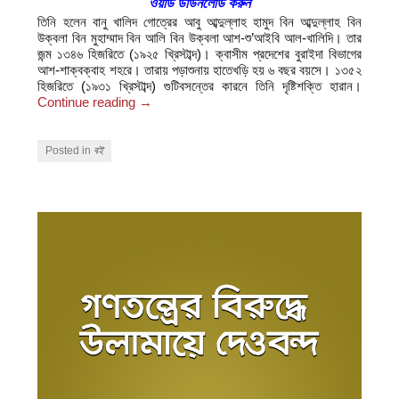
ওয়ার্ড ডাউনলোড করুন
তিনি হলেন বানু খালিদ গোত্রের আবু আব্দুল্লাহ হামুদ বিন আব্দুল্লাহ বিন
উক্বলা বিন মুহাম্মাদ বিন আলি বিন উক্বলা আশ-শু’আইবি আল-খালিদি। তার
জন্ম ১৩৪৬ হিজরিতে (১৯২৫ খ্রিস্টাব্দ)। ক্বাসীম প্রদেশের বুরাইদা বিভাগের
আশ-শাক্বক্বাহ শহরে। তারায় পড়াশুনায় হাতেখড়ি হয় ৬ বছর বয়সে। ১৩৫২
হিজরিতে (১৯৩১ খ্রিস্টাব্দ) গুটিবসন্তের কারনে তিনি দৃষ্টিশক্তি হারান।
Continue reading
→
Posted in
বই