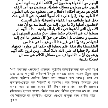
اتّبعهم من الفقهاء يعظّمون أمر الكلام الذي يسمّونه أصل
الدين, حتّي يجعلون مسائله قطعيّة, ويوهنون من أمر الفقه
الذي هو معرفة أحكام الأفعال, حتي يجعلوه من باب الظّنون
لا العلوم, وقد رتّبوا علي ذلك أصولا انتشرت في الناس حتّ
دخل فيها طوائف من الفقهاء والصوفيّة وأهل الحديث
لايعلمون أصلها ولا ما تؤول إليه من المفاسد مع أنّ هذه
الأصول التي ادّعوها في ذلك باطلة واهية… ذلك أنّهم لم
يجعلوا لله في الأحكام حكما معيّنا, حتّ ينقسم المجتهد إلي
مصيب و مخطئ, بل الحكم في حقّ كلّ شخص ما أدي إليه
اجتهاده, وقد بيّنا في غير هذا الموضع ما في هذا من
السّفسطة والزندقة, فلم يجعلوا لله حكما في موارد الإجتهاد
أصلا, ولا جعلوا له علي ذلك دليلا أصلا… ومن فروع ذلك أنّهم
يزعمون أنّ ما تكلموا فيه من مسائل الكلام هي مسائل
قطعيّة يقينية
“এই অধ্যায়ের গুরুত্বপূর্ণ পরিচ্ছেদ: মুতাঘিলি মুতাকাল্লিমদের বড় একটি অংশ
এবং তাদের অনুসারী ফকিহগণ ইলমুল কালামের মর্যাদা অনেক উঁচুতে তুলে
এটাকে “দ্বীনের মৌলিক বিষয়” বলে নামকরণ করে থাকে। ফলে এর
মাসআলাগুলোকে বলে ‘কাতয়ি” বা অকাট্য। আর ইলমুল ফিকহকে দেখে
হালকা করে, যা হচ্ছে কাজের বিধি- বিধান জানার নাম। এমনকি এগুলোর
(ফিকহের) ইলমকে ‘ধারণা- নির্ভর” মনে করে; নিশ্চিত ইলম মনে করে না। তারা
এর ভিত্তিতে বহু মূলনীতিও গড়েছে, যেগুলো মানুষের মাঝে ছড়িয়ে আছে।
ফুকাহা,