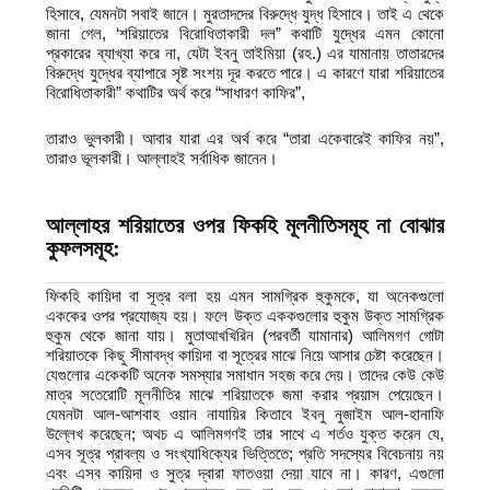
হিসাবে, যেমনটা সবাই জানে। মুরতাদদের বিরুদ্ধে যুদ্ধ হিসাবে। তাই এ থেকে
জানা গেল, ‘শরিয়াতের বিরোধিতাকারী দল” কথাটি যুদ্ধের এমন কোনো
প্রকারের ব্যাখ্যা করে না, যেটা ইবনু তাইমিয়া (রহ.) এর যামানায় তাতারদের
বিরুদ্ধে যুদ্ধের ব্যাপারে সৃষ্ট সংশয় দূর করতে পারে। এ কারণে যারা শরিয়াতের
বিরোধিতাকারী” কথাটির অর্থ করে “সাধারণ কাফির”,
তারাও ভুলকারী। আবার যারা এর অর্থ করে “তারা একেবারেই কাফির নয়”,
তারাও ভূলকারী। আল্লাহই সর্বাধিক জানেন।
আল্লাহর শরিয়াতের ওপর ফিকহি মূলনীতিসমূহ না
বোঝার
কুফলসমূহ:
ফিকহি কায়িদা বা সূত্র বলা হয় এমন সামগ্রিক হুকুমকে, যা অনেকগুলো
এককের ওপর প্রযোজ্য হয়। ফলে উক্ত এককগুলোর হুকুম উক্ত সামগ্রিক
হুকুম থেকে জানা যায়। মুতাআখখিরিন (পরবর্তী যামানার) আলিমগণ গোটা
শরিয়াতকে কিছু সীমাবদ্ধ কায়িদা বা সূত্রের মাঝে নিয়ে আসার চেষ্টা করেছেন।
যেগুলোর একেকটি অনেক সমস্যার সমাধান সহজ করে দেয়। তাদের কেউ কেউ
মাত্র সতেরোটি মূলনীতির মাঝে শরিয়াতকে জমা করার প্রয়াস পেয়েছেন।
যেমনটা আল-আশবাহ ওয়ান নাযায়ির কিতাবে ইবনু নুজাইম আল-হানাফি
উল্লেখ করেছেন; অথচ এ আলিমগণই তার সাথে এ শর্তও যুক্ত করেন যে,
এসব সূত্র প্রাবল্য ও সংখ্যাধিক্যের ভিত্তিতে; প্রতি সদস্যের বিবেচনায় নয়
এবং এসব কায়িদা ও সুত্র দ্বারা ফাতওয়া দেয়া যাবে না। কারণ, এগুলো