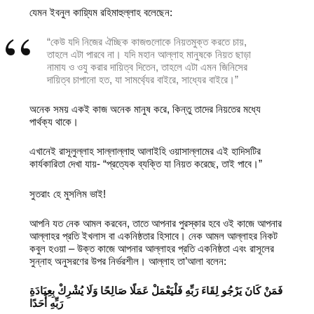
যেমন ইবনুল কায়্যিম রহিমাহুল্লাহ বলেছেন:
“কেউ যদি নিজের ঐচ্ছিক কাজগুলোকে নিয়তমুক্ত করতে চায়,
তাহলে এটা পারবে না। যদি মহান আল্লাহ মানুষকে নিয়ত ছাড়া
নামায ও ওযু করার দায়িত্ব দিতেন, তাহলে এটা এমন জিনিসের
দায়িত্ব চাপানো হত, যা সামর্থ্যের বাইরে, সাধ্যের বাইরে।”
অনেক সময় একই কাজ অনেক মানুষ করে, কিন্তু তাদের নিয়তের মধ্যে
পার্থক্য থাকে।
এখানেই রাসূলুল্লাহ সাল্লাল্লাহু আলাইহি ওয়াসাল্লামের এই হাদিসটির
কার্যকারিতা দেখা যায়- “প্রত্যেক ব্যক্তি যা নিয়ত করেছে, তাই পাবে।”
সুতরাং হে মুসলিম ভাই!
আপনি যত নেক আমল করবেন, তাতে আপনার পুরস্কার হবে ওই কাজে আপনার
আল্লাহর প্রতি ইখলাস বা একনিষ্ঠতার হিসাবে। নেক আমল আল্লাহর নিকট
কবুল হওয়া – উক্ত কাজে আপনার আল্লাহর প্রতি একনিষ্ঠতা এবং রাসূলের
সুন্নাহ অনুসরণের উপর নির্ভরশীল। আল্লাহ তা’আলা বলেন:
فَمَنْ كَانَ يَرْجُو لِقَاءَ رَبِّهِ فَلْيَعْمَلْ عَمَلًا صَالِحًا وَلَا يُشْرِكْ بِعِبَادَةِ
رَبِّهِ أَحَدًا