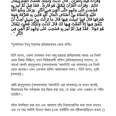
وَقَرَأْتُ فِيكَ الْقُرْآنَ ‏.‏ قَالَ كَذَبْتَ وَلَكِنَّكَ تَعَلَّمْتَ الْعِلْمَ لِيُقَالَ
عَالِمٌ ‏.‏ وَقَرَأْتَ الْقُرْآنَ لِيُقَالَ هُوَ قَارِئٌ ‏.‏ فَقَدْ قِيلَ ثُمَّ أُمِرَ بِهِ
فَسُحِبَ عَلَى وَجْهِهِ حَتَّى أُلْقِيَ فِي النَّارِ ‏.‏ وَرَجُلٌ وَسَّعَ اللَّهُ
عَلَيْهِ وَأَعْطَاهُ مِنْ أَصْنَافِ الْمَالِ كُلِّهِ فَأُتِيَ بِهِ فَعَرَّفَهُ نِعَمَهُ
فَعَرَفَهَا قَالَ فَمَا عَمِلْتَ فِيهَا قَالَ مَا تَرَكْتُ مِنْ سَبِيلٍ تُحِبُّ أَنْ
يُنْفَقَ فِيهَا إِلاَّ أَنْفَقْتُ فِيهَا لَكَ قَالَ كَذَبْتَ وَلَكِنَّكَ فَعَلْتَ لِيُقَالَ
هُوَ جَوَادٌ ‏.‏ فَقَدْ قِيلَ ثُمَّ أُمِرَ بِهِ فَسُحِبَ عَلَى وَجْهِهِ ثُمَّ أُلْقِيَ فِي
النَّارِ ‏”‏ ‏.‏
“সুলাইমান ইবনু ইয়াসার রহিমাহুল্লাহ থেকে বর্ণিত-
তিনি বলেন, একদা লোকজন যখন আবু হুরায়রা রাদিয়াল্লাহু আনহু এর নিকট
থেকে বিদায় নিচ্ছিল, তখন সিরিয়াবাসী নাতিল (রহিমাহুল্লাহ) বললেন, হে
শায়খ! আপনি রাসূলুল্লাহ (সাল্লাল্লাহু ‘আলাইহি ওয়া সাল্লাম)-এর নিকট
থেকে শুনেছেন এমন একখানা হাদিস আমাদেরকে শুনান। তিনি বলেন, হ্যাঁ!
(শুনাবো)।
আমি রাসূলুল্লাহ (সাল্লাল্লাহু ‘আলাইহি ওয়া সাল্লাম)-কে বলতে শুনেছি,
কিয়ামতের দিন সর্বপ্রথম যার বিচার করা হবে, সে হচ্ছে এমন একজন যে শহীদ
হয়েছিল।
তাঁকে উপস্থিত করা হবে এবং আল্লাহ তাঁর নিয়ামতরাশির কথা তাকে বলবেন
এবং সে তার সবটাই চিনতে পারবে (এবং যথারীতি তার স্বীকারোক্তিও করবে।)