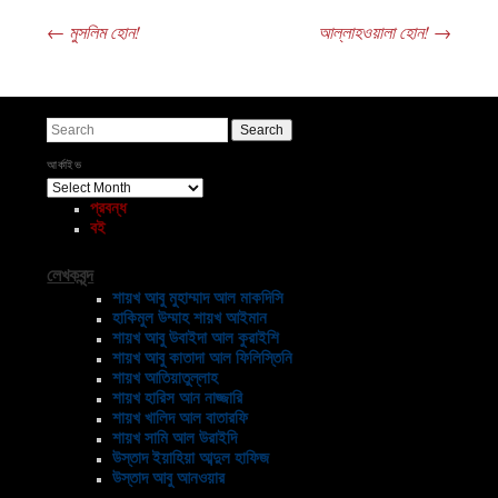
←
মুসলিম হোন!
আল্লাহওয়ালা হোন!
→
Post navigation
Search
আর্কাইভ
আর্কাইভ
প্রবন্ধ
বই
লেখকবৃন্দ
শায়খ আবু মুহাম্মাদ আল মাকদিসি
হাকিমুল উম্মাহ শায়খ আইমান
শায়খ আবু উবাইদা আল কুরাইশি
শায়খ আবু কাতাদা আল ফিলিস্তিনি
শায়খ আতিয়াতুল্লাহ
শায়খ হারিস আন নাজ্জারি
শায়খ খালিদ আল বাতারফি
শায়খ সামি আল উরাইদি
উস্তাদ ইয়াহিয়া আব্দুল হাফিজ
উস্তাদ আবু আনওয়ার