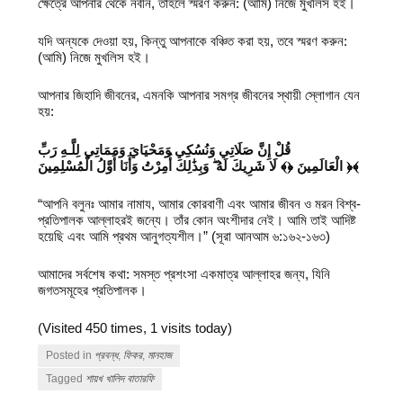
ক্ষেত্রে আপনার থেকে নবীন, তাহলে স্মরণ করুন: (আমি) নিজে মুখলিস হই।
যদি অন্যকে দেওয়া হয়, কিন্তু আপনাকে বঞ্চিত করা হয়, তবে স্মরণ করুন:
(আমি) নিজে মুখলিস হই।
আপনার জিহাদি জীবনের, এমনকি আপনার সমগ্র জীবনের স্থায়ী স্লোগান যেন
হয়:
قُلْ إِنَّ صَلَاتِي وَنُسُكِي وَمَحْيَايَ وَمَمَاتِي لِلَّـهِ رَبِّ
الْعَالَمِينَ ﴿﴾ لَا شَرِيكَ لَهُ ۖ وَبِذَٰلِكَ أُمِرْتُ وَأَنَا أَوَّلُ الْمُسْلِمِينَ ﴿﴾
“আপনি বলুনঃ আমার নামায, আমার কোরবাণী এবং আমার জীবন ও মরন বিশ্ব-
প্রতিপালক আল্লাহরই জন্যে। তাঁর কোন অংশীদার নেই। আমি তাই আদিষ্ট
হয়েছি এবং আমি প্রথম আনুগত্যশীল।” (সূরা আনআম ৬:১৬২-১৬৩)
আমাদের সর্বশেষ কথা: সমস্ত প্রশংসা একমাত্র আল্লাহর জন্য, যিনি
জগতসমূহের প্রতিপালক।
(Visited 450 times, 1 visits today)
Posted in
প্রবন্ধ
,
ফিকর
,
মানহাজ
Tagged
শায়খ খালিদ বাতারফি