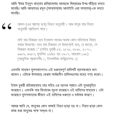
আমি ‘উমর ইব্‌নুল খাত্তাব রাদিয়াল্লাহু আনহুকে মিম্বারের উপর দাঁড়িয়ে বলতে
শুনেছিঃ আমি আল্লাহর রসূল (সাল্লাল্লাহু আলাইহি ওয়া সাল্লাম)-কে বলতে
শুনেছিঃ
আমল (এর প্রাপ্য হবে) নিয়ত অনুযায়ী। আর মানুষ তার নিয়ত
অনুযায়ী প্রতিফল পাবে।
তাই যার হিজরত হবে ইহকাল লাভের অথবা কোন মহিলাকে বিবাহ
করার উদ্দেশ্যে- তবে তার হিজরত সে উদ্দেশ্যেই হবে, যে জন্যে, সে
হিজরত করেছে।”
(সহিহ বুখারী ৫৪, ২৫২৯, ৩৮৯৮, ৫০৭০,
৬৬৮৯, ৬৯৫৩; মুসলিম ২৩/৪৫ হাঃ ১৯০৭, আহমাদ ১৬৮)
(আধুনিক প্রকাশনীঃ ১, ইসলামিক ফাউন্ডেশনঃ ১)
এমনকি সাধারণ মুসলমানগণও এই গুরুত্বপূর্ণ হাদিসটি ব্যাপকভাবে বলে
থাকেন। এটাকে উলামায়ে কেরাম সার্বজনীন হাদিসগুলোর মধ্যে গণ্য করেন।
ইমাম বুখারী রহিমাহুল্লাহ তার সহিহ এর অনেক স্থানে এটা পুনরাবৃত্তি
করেছেন। এমনকি তার কিতাবের সূচনা করেছেন এই হাদিসের মাধ্যমে। এটা
করেছেন মুসলমানদের জীবনে এই হাদিসের গুরুত্ব ও মর্যাদার কারণে।
আমরা জানি যে, মানুষের কোন কাজই নিয়ত ছাড়া হয় না। নিয়ত ছাড়া কোন
কাজ করা মানুষের পক্ষে সম্ভব না।