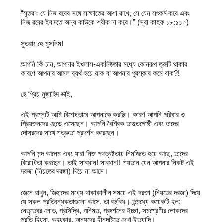
“সুতরাং যে নিজ রবের সঙ্গে সাক্ষাতের আশা রাখে, সে যেন সৎকর্ম করে এবং
নিজ রবের ইবাদতে অন্য কাউকে শরীক না করে।” (সূরা কাহফ ১৮:১১০)
সুতরাং হে মুসলিম!
আপনি কি চান, আপনার ইখলাস-একনিষ্ঠতার মধ্যে কোনরূপ ত্রুটি থাকার
কারণে আপনার আমল ব্যর্থ হয়ে যাক বা আপনার পুরস্কার কমে যাক?!
হে প্রিয় মুজাহিদ ভাই,
এই প্রশ্নটি আমি বিশেষভাবে আপনাকে করছি। কারণ আপনি পরিবার ও
প্রিয়জনদের ছেড়ে এসেছেন। আপনি বৈশ্বিক তাগুতগোষ্ঠী এবং তাদের
দোসরদের সাথে শত্রুতা প্রদর্শন করেছেন।
আপনি মন্দ আলেম এবং যারা নিজ পথভ্রষ্টতায় নিমজ্জিত হয়ে আছে, তাদের
বিরোধিতা করছেন। তাই সাবধান! সাবধান!! শয়তান যেন আপনার নিকট এই
দরজা (নিয়তের দরজা) দিয়ে না আসে।
জেনে রাখুন, জিহাদের মধ্যে থাকাকালীন সময়ে এই দরজা (নিয়তের দরজা) দিয়ে
যে সকল প্রতিবন্ধকতাগুলো আসে, তা বহুবিধ। তন্মধ্যে কয়েকটি হল:
নেতৃত্বের লোভ, প্রসিদ্ধি, গনিমত, প্রদর্শনের ইচ্ছা, সমশ্রেণীর লোকদের
প্রতি হিংসা, অহংকার, অন্যদের হীনদৃষ্টিতে দেখা ইত্যাদি।