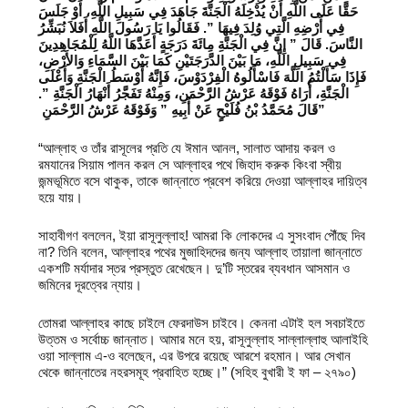
حَقًّا عَلَى اللَّهِ أَنْ يُدْخِلَهُ الْجَنَّةَ جَاهَدَ فِي سَبِيلِ اللَّهِ، أَوْ جَلَسَ
فِي أَرْضِهِ الَّتِي وُلِدَ فِيهَا ‏”‏‏.‏ فَقَالُوا يَا رَسُولَ اللَّهِ أَفَلاَ نُبَشِّرُ
النَّاسَ‏.‏ قَالَ ‏”‏ إِنَّ فِي الْجَنَّةِ مِائَةَ دَرَجَةٍ أَعَدَّهَا اللَّهُ لِلْمُجَاهِدِينَ
فِي سَبِيلِ اللَّهِ، مَا بَيْنَ الدَّرَجَتَيْنِ كَمَا بَيْنَ السَّمَاءِ وَالأَرْضِ،
فَإِذَا سَأَلْتُمُ اللَّهَ فَاسْأَلُوهُ الْفِرْدَوْسَ، فَإِنَّهُ أَوْسَطُ الْجَنَّةِ وَأَعْلَى
الْجَنَّةِ، أُرَاهُ فَوْقَهُ عَرْشُ الرَّحْمَنِ، وَمِنْهُ تَفَجَّرُ أَنْهَارُ الْجَنَّةِ ‏”‏‏.‏
قَالَ مُحَمَّدُ بْنُ فُلَيْحٍ عَنْ أَبِيهِ ‏”‏ وَفَوْقَهُ عَرْشُ الرَّحْمَنِ ‏”
“আল্লাহ ও তাঁর রাসূলের প্রতি যে ঈমান আনল, সালাত আদায় করল ও
রমযানের সিয়াম পালন করল সে আল্লাহর পথে জিহাদ করুক কিংবা স্বীয়
জন্মভূমিতে বসে থাকুক, তাকে জান্নাতে প্রবেশ করিয়ে দেওয়া আল্লাহর দায়িত্ব
হয়ে যায়।
সাহাবীগণ বললেন, ইয়া রাসূলুল্লাহ! আমরা কি লোকদের এ সুসংবাদ পৌঁছে দিব
না? তিনি বলেন, আল্লাহর পথের মুজাহিদদের জন্য আল্লাহ তায়ালা জান্নাতে
একশটি মর্যাদার স্তর প্রস্তুত রেখেছেন। দু’টি স্তরের ব্যবধান আসমান ও
জমিনের দূরত্বের ন্যায়।
তোমরা আল্লাহর কাছে চাইলে ফেরদাউস চাইবে। কেননা এটাই হল সবচাইতে
উত্তম ও সর্বোচ্চ জান্নাত। আমার মনে হয়, রাসূলুল্লাহ সাল্লাল্লাহু আলাইহি
ওয়া সাল্লাম এ-ও বলেছেন, এর উপরে রয়েছে আরশে রহমান। আর সেখান
থেকে জান্নাতের নহরসমূহ প্রবাহিত হচ্ছে।” (সহিহ বুখারী ই ফা – ২৭৯০)