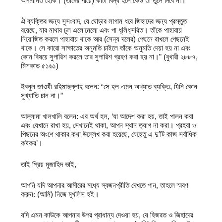
অপমানিত হোক। (তাদের পায়ে) কাঁটা বিদ্ধ হলে কেউ তা তুলে দিবে না।
ঐ ব্যক্তির জন্য সুসংবাদ, যে ঘোড়ার লাগাম ধরে জিহাদের জন্য প্রস্তুত
রয়েছে, যার মাথার চুল এলোমেলো এবং পা ধূলিধূসরিত। তাঁকে পাহারায়
নিয়োজিত করলে পাহারায় থাকে আর (সৈন্য দলের) পেছনে রাখলে পেছনেই
থাকে। সে কারো সাক্ষাতের অনুমতি চাইলে তাঁকে অনুমতি দেয়া হয় না এবং
কোন বিষয়ে সুপারিশ করলে তার সুপারিশ গ্রহণ করা হয় না।” (বুখারী ২৮৮৭,
মিশকাত ৫১৬১)
ইবনুল জাওযী রহিমাহুল্লাহ বলেন: “সে হল এমন অখ্যাত ব্যক্তি, যিনি কোন
সুখ্যাতি চান না।”
আল্লামা খালখালি বলেন: এর অর্থ হল, ‘যা আদেশ করা হয়, তাই পালন করা
এবং যেখানে রাখা হয়, সেখানেই থাকা, আপন স্থান ত্যাগ না করা। প্রহরা ও
পিছনের অংশে থাকার কথা উল্লেখ করা হয়েছে, যেহেতু এ দু’টি কাজ সর্বাধিক
কষ্টকর’।
তাই প্রিয় মুজাহিদ ভাই,
আপনি যদি আপনার আমীরের মধ্যে স্বজনপ্রীতি দেখতে পান, তাহলে স্মরণ
করুন: (আমি) নিজে মুখলিস হই।
যদি এমন কাউকে আপনার উপর প্রাধান্য দেওয়া হয়, যে হিজরত ও জিহাদের