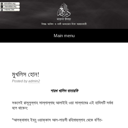
দারুল ইলম
বিশুদ্ধ আকিদা ও নববী মানহাজের দিকে আহ্বানকারী
Skip to content
Main menu
মুখলিস হোন!
Posted by
admin2
শায়খ খালিদ বাতারফি
সকলেই রাসূলুল্লাহ সাল্লাল্লাহু আলাইহি ওয়া সাল্লামের এই হাদিসটি সর্বদা
বলে থাকেন:
“আলক্বামাহ ইব্‌নু ওয়াক্কাস আল-লায়সী রহিমাহুল্লাহ থেকে বর্ণিত-