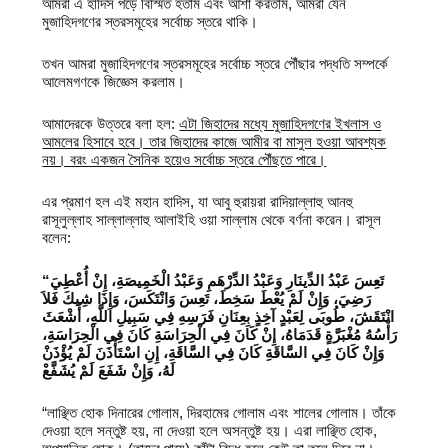
আমরা এ হাদিস পড়ে বিস্মিত হতাম এবং আশা করতাম, আমরা যেন
মুজাহিদগণের স্তরসমূহের সর্বোচ্চ স্তরে থাকি।
তখন আমরা মুজাহিদগণের স্তরসমূহের সর্বোচ্চ স্তরে পৌঁছার পদ্ধতি সম্পর্কে
আলেমগণকে জিজ্ঞেস করলাম।
আমাদেরকে উত্তরে বলা হল:
এটা জিহাদের মধ্যে মুজাহিদগণের ইখলাস ও
আমলের হিসাবে হবে। তার জিহাদের কাজে আমীর বা মাসুল হওয়া আবশ্যক
নয়। বরং একজন সৈনিক হয়েও সর্বোচ্চ স্তরে পৌঁছতে পারে।
এর প্রমাণ হল এই মহান হাদিস, যা আবু হুরায়রা রাদিয়াল্লাহু আনহু
রাসূলুল্লাহ সাল্লাল্লাহু আলাইহি ওয়া সাল্লাম থেকে বর্ণনা করেন। রাসূল
বলেন:
“‏ تَعِسَ عَبْدُ الدِّينَارِ وَعَبْدُ الدِّرْهَمِ وَعَبْدُ الْخَمِيصَةِ، إِنْ أُعْطِيَ
رَضِيَ، وَإِنْ لَمْ يُعْطَ سَخِطَ، تَعِسَ وَانْتَكَسَ، وَإِذَا شِيكَ فَلاَ
انْتَقَشَ، طُوبَى لِعَبْدٍ آخِذٍ بِعِنَانِ فَرَسِهِ فِي سَبِيلِ اللَّهِ، أَشْعَثَ
رَأْسُهُ مُغْبَرَّةٍ قَدَمَاهُ، إِنْ كَانَ فِي الْحِرَاسَةِ كَانَ فِي الْحِرَاسَةِ،
وَإِنْ كَانَ فِي السَّاقَةِ كَانَ فِي السَّاقَةِ، إِنِ اسْتَأْذَنَ لَمْ يُؤْذَنْ
لَهُ، وَإِنْ شَفَعَ لَمْ يُشَفَّعْ
“লাঞ্ছিত হোক দিনারের গোলাম, দিরহামের গোলাম এবং শালের গোলাম। তাঁকে
দেওয়া হলে সন্তুষ্ট হয়, না দেওয়া হলে অসন্তুষ্ট হয়। এরা লাঞ্ছিত হোক,