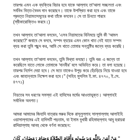
তারপর এমন এক ব্যক্তির বিচার হবে যাকে আল্লাহ তা’আলা সচ্ছলতা এবং
সর্ববিধ বিত্ত-বৈভব দান করেছেন। তাকে উপস্থিত করা হবে এবং তাকে
প্রদত্ত নিয়ামতসমূহের কথা তাঁকে বলবেন। সে তা চিনতে পারবে
(স্বীকারোক্তিও করবে।)
তখন আল্লাহ তা’আলা বলবেন, ‘এসব নিয়ামতের বিনিময়ে তুমি কী ‘আমল
করেছো?’ জবাবে সে বলবে, সম্পদ ব্যয়ের এমন কোন খাত নেই যাতে সম্পদ
ব্যয় করা তুমি পছন্দ কর, আমি সে খাতে তোমার সন্তুষ্টির জন্যে ব্যয় করেছি।
তখন আল্লাহ তা’আলা বলবেন, তুমি মিথ্যা বলছো। তুমি বরং এ জন্যে তা
করেছিলে যাতে লোকে তোমাকে ‘দানবীর’ বলে অভিহিত করে। তা বলা হয়েছে।
তারপর নির্দেশ দেয়া হবে। সে মতে তাকেও উপুড় করে হেঁচড়িয়ে নিয়ে যাওয়া হবে
এবং জাহান্নামে নিক্ষেপ করা হবে।” (সহিহ মুসলিম ই.ফা. ৪৭৭০, ই.সে.
৪৭৭১)
নিয়তের সব ধরণের সমস্যা এই হাদিসের মর্মের আওতাভুক্ত। আল্লাহই
সর্বাধিক অবগত।
আমরা আমাদের জিহাদি যাত্রার শুরুর দিকে রাসূলুল্লাহ সাল্লাল্লাহু আলাইহি
ওয়াসাল্লামের এই হাদিসটি পড়তাম, যা ইমাম বুখারী রহিমাহুল্লাহ আবু হুরায়রা
রাদিয়াল্লাহু আনহু থেকে বর্ণনা করেছেন:
‏”‏ مَنْ آمَنَ بِاللَّهِ وَبِرَسُولِهِ وَأَقَامَ الصَّلاَةَ وَصَامَ رَمَضَانَ، كَانَ