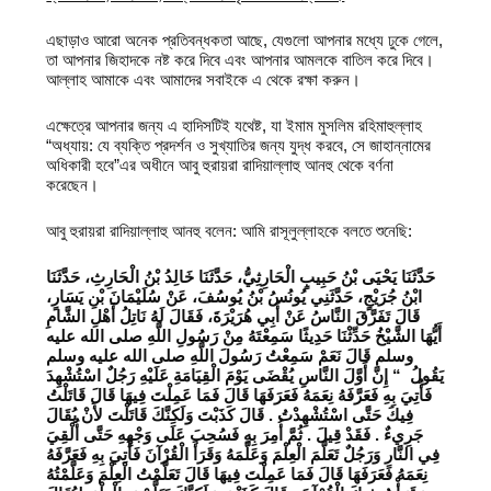
এছাড়াও আরো অনেক প্রতিবন্ধকতা আছে, যেগুলো আপনার মধ্যে ঢুকে গেলে,
তা আপনার জিহাদকে নষ্ট করে দিবে এবং আপনার আমলকে বাতিল করে দিবে।
আল্লাহ আমাকে এবং আমাদের সবাইকে এ থেকে রক্ষা করুন।
এক্ষেত্রে আপনার জন্য এ হাদিসটিই যথেষ্ট, যা ইমাম মুসলিম রহিমাহুল্লাহ
“অধ্যায়: যে ব্যক্তি প্রদর্শন ও সুখ্যাতির জন্য যুদ্ধ করবে, সে জাহান্নামের
অধিকারী হবে”এর অধীনে আবু হুরায়রা রাদিয়াল্লাহু আনহু থেকে বর্ণনা
করেছেন।
আবু হুরায়রা রাদিয়াল্লাহু আনহু বলেন: আমি রাসূলুল্লাহকে বলতে শুনেছি:
حَدَّثَنَا يَحْيَى بْنُ حَبِيبٍ الْحَارِثِيُّ، حَدَّثَنَا خَالِدُ بْنُ الْحَارِثِ، حَدَّثَنَا
ابْنُ جُرَيْجٍ، حَدَّثَنِي يُونُسُ بْنُ يُوسُفَ، عَنْ سُلَيْمَانَ بْنِ يَسَارٍ،
قَالَ تَفَرَّقَ النَّاسُ عَنْ أَبِي هُرَيْرَةَ، فَقَالَ لَهُ نَاتِلُ أَهْلِ الشَّامِ
أَيُّهَا الشَّيْخُ حَدِّثْنَا حَدِيثًا سَمِعْتَهُ مِنْ رَسُولِ اللَّهِ صلى الله عليه
وسلم قَالَ نَعَمْ سَمِعْتُ رَسُولَ اللَّهِ صلى الله عليه وسلم
يَقُولُ ‏ “‏ إِنَّ أَوَّلَ النَّاسِ يُقْضَى يَوْمَ الْقِيَامَةِ عَلَيْهِ رَجُلٌ اسْتُشْهِدَ
فَأُتِيَ بِهِ فَعَرَّفَهُ نِعَمَهُ فَعَرَفَهَا قَالَ فَمَا عَمِلْتَ فِيهَا قَالَ قَاتَلْتُ
فِيكَ حَتَّى اسْتُشْهِدْتُ ‏.‏ قَالَ كَذَبْتَ وَلَكِنَّكَ قَاتَلْتَ لأَنْ يُقَالَ
جَرِيءٌ ‏.‏ فَقَدْ قِيلَ ‏.‏ ثُمَّ أُمِرَ بِهِ فَسُحِبَ عَلَى وَجْهِهِ حَتَّى أُلْقِيَ
فِي النَّارِ وَرَجُلٌ تَعَلَّمَ الْعِلْمَ وَعَلَّمَهُ وَقَرَأَ الْقُرْآنَ فَأُتِيَ بِهِ فَعَرَّفَهُ
نِعَمَهُ فَعَرَفَهَا قَالَ فَمَا عَمِلْتَ فِيهَا قَالَ تَعَلَّمْتُ الْعِلْمَ وَعَلَّمْتُهُ