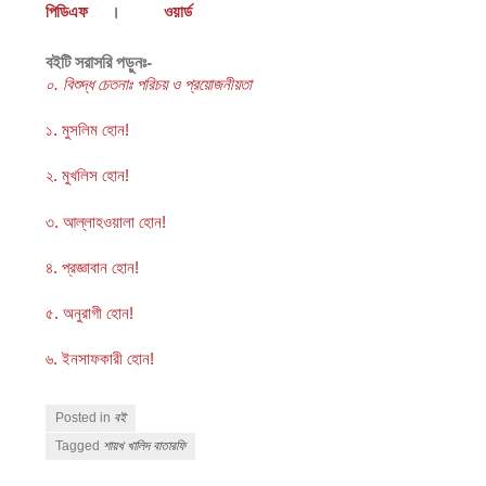
পিডিএফ
।
ওয়ার্ড
বইটি সরাসরি পড়ুনঃ-
০. বিশুদ্ধ চেতনাঃ পরিচয় ও প্রয়োজনীয়তা
১. মুসলিম হোন!
২. মুখলিস হোন!
৩. আল্লাহওয়ালা হোন!
৪. প্রজ্ঞাবান হোন!
৫. অনুরাগী হোন!
৬. ইনসাফকারী হোন!
Posted in
বই
Tagged
শায়খ খালিদ বাতারফি