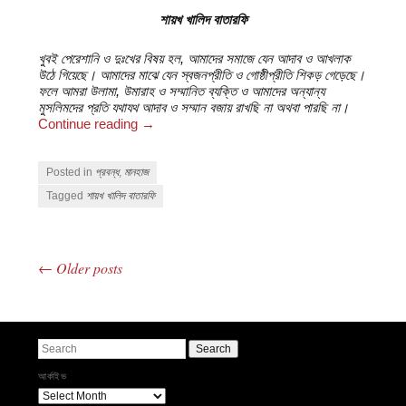
শায়খ খালিদ বাতারফি
খুবই পেরেশানি ও দুঃখের বিষয় হল, আমাদের সমাজে যেন আদাব ও আখলাক
উঠে গিয়েছে। আমাদের মাঝে যেন স্বজনপ্রীতি ও গোষ্ঠীপ্রীতি শিকড় গেড়েছে।
ফলে আমরা উলামা, উমারাহ ও সম্মানিত ব্যক্তি ও আমাদের অন্যান্য
মুসলিমদের প্রতি যথাযথ আদাব ও সম্মান বজায় রাখছি না অথবা পারছি না।
Continue reading
→
Posted in
প্রবন্ধ
,
মানহাজ
Tagged
শায়খ খালিদ বাতারফি
←
Older posts
Post navigation
Search
আর্কাইভ
আর্কাইভ