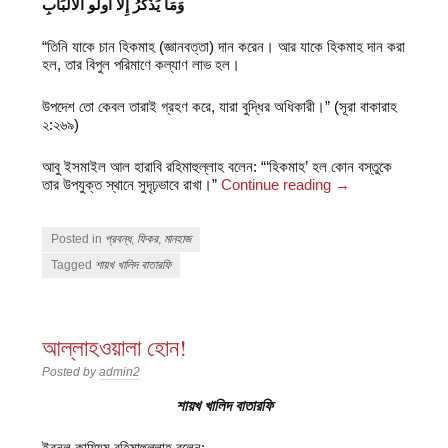
وَمَا يَذَّكَّرُ إِلَّا أُولُو الْأَلْبَابِ
“তিনি যাকে চান হিকমাহ (জ্ঞানবত্তা) দান করেন। আর যাকে হিকমাহ দান করা
হল, তার বিপুল পরিমাণে কল্যাণ লাভ হল।
উপদেশ তো কেবল তারাই গ্রহণ করে, যারা বুদ্ধির অধিকারী।” (সূরা বাকারাহ
২:২৬৯)
আবু ইসমাইল আল হারাবি রহিমাহুল্লাহ বলেন: “‘হিকমাহ’ হল কোন বস্তুকে
তার উপযুক্ত স্থানে সুদৃঢ়ভাবে রাখা।”
Continue reading
→
Posted in
প্রবন্ধ
,
ফিকর
,
মানহাজ
Tagged
শায়খ খালিদ বাতারফি
আল্লাহওয়ালা হোন!
Posted by
admin2
শায়খ খালিদ বাতারফি
ইবনুল কায়্যিম রহিমাহুল্লাহ বলেন: