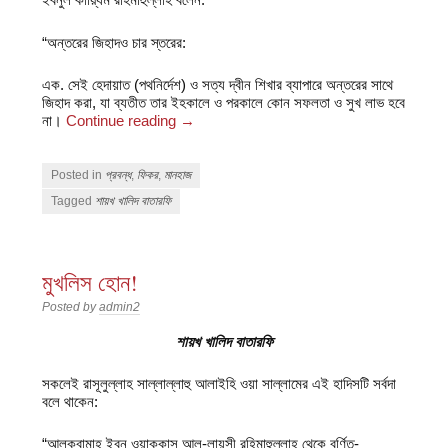
“অন্তরের জিহাদও চার স্তরের:
এক.
সেই হেদায়াত (পথনির্দেশ) ও সত্য দ্বীন শিখার ব্যাপারে অন্তরের সাথে
জিহাদ করা, যা ব্যতীত তার ইহকালে ও পরকালে কোন সফলতা ও সুখ লাভ হবে
না।
Continue reading
→
Posted in
প্রবন্ধ
,
ফিকর
,
মানহাজ
Tagged
শায়খ খালিদ বাতারফি
মুখলিস হোন!
Posted by
admin2
শায়খ খালিদ বাতারফি
সকলেই রাসূলুল্লাহ সাল্লাল্লাহু আলাইহি ওয়া সাল্লামের এই হাদিসটি সর্বদা
বলে থাকেন:
“আলক্বামাহ ইব্‌নু ওয়াক্কাস আল-লায়সী রহিমাহুল্লাহ থেকে বর্ণিত-