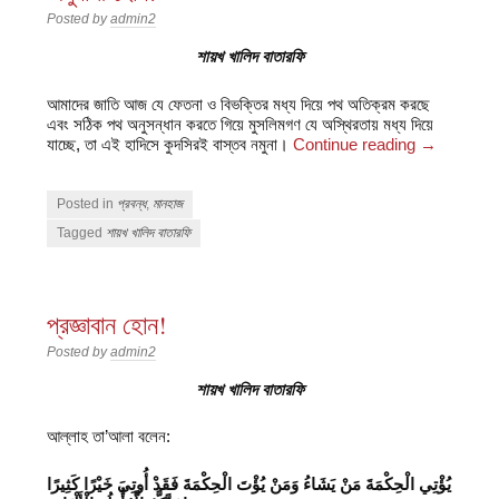
Posted by
admin2
শায়খ খালিদ বাতারফি
আমাদের জাতি আজ যে ফেতনা ও বিভক্তির মধ্য দিয়ে পথ অতিক্রম করছে
এবং সঠিক পথ অনুসন্ধান করতে গিয়ে মুসলিমগণ যে অস্থিরতায় মধ্য দিয়ে
যাচ্ছে, তা এই হাদিসে কুদসিরই বাস্তব নমুনা।
Continue reading
→
Posted in
প্রবন্ধ
,
মানহাজ
Tagged
শায়খ খালিদ বাতারফি
প্রজ্ঞাবান হোন!
Posted by
admin2
শায়খ খালিদ বাতারফি
আল্লাহ তা’আলা বলেন:
يُؤْتِي الْحِكْمَةَ مَنْ يَشَاءُ وَمَنْ يُؤْتَ الْحِكْمَةَ فَقَدْ أُوتِيَ خَيْرًا كَثِيرًا