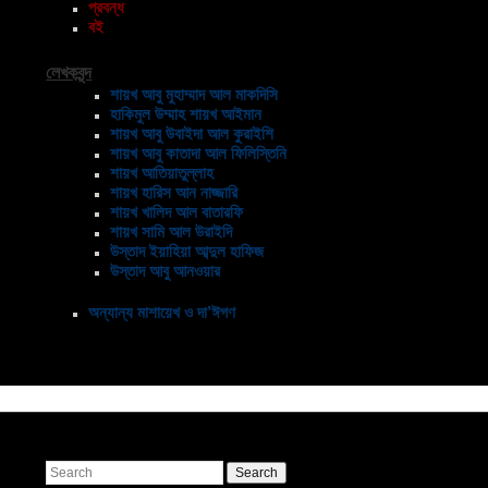
প্রবন্ধ
বই
লেখকবৃন্দ
শায়খ আবু মুহাম্মাদ আল মাকদিসি
হাকিমুল উম্মাহ শায়খ আইমান
শায়খ আবু উবাইদা আল কুরাইশি
শায়খ আবু কাতাদা আল ফিলিস্তিনি
শায়খ আতিয়াতুল্লাহ
শায়খ হারিস আন নাজ্জারি
শায়খ খালিদ আল বাতারফি
শায়খ সামি আল উরাইদি
উস্তাদ ইয়াহিয়া আব্দুল হাফিজ
উস্তাদ আবু আনওয়ার
অন্যান্য মাশায়েখ ও দা’ঈগণ
Search