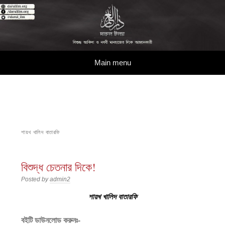
দারুল ইলম
বিশুদ্ধ আকিদা ও নববী মানহাজের দিকে আহ্বানকারী
Skip to content
Main menu
শায়খ খালিদ বাতারফি
বিশুদ্ধ চেতনার দিকে!
Posted by
admin2
শায়খ
খালিদ বাতারফি
বইটি ডাউনলোড করুনঃ-