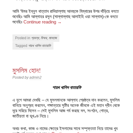
আমি ‘উমর ইব্‌নুল খাত্তাব রাদিয়াল্লাহু আনহুকে মিম্বারের উপর দাঁড়িয়ে বলতে
শুনেছিঃ আমি আল্লাহর রসূল (সাল্লাল্লাহু আলাইহি ওয়া সাল্লাম)-কে বলতে
শুনেছিঃ
Continue reading
→
Posted in
প্রবন্ধ
,
ফিকর
,
মানহাজ
Tagged
শায়খ খালিদ বাতারফি
মুসলিম হোন!
Posted by
admin2
শায়খ খালিদ বাতারফি
এ যুগে আমরা দেখছি – যে মুসলমানকে আল্লাহ শ্রেষ্ঠত্ব দান করলেন, মুসলিম
বানিয়ে অনুগ্রহ করলেন, পক্ষান্তরে সৃষ্টির অনেক জীবকে এই মহান দ্বীন থেকে
দূরে সরিয়ে দিলেন – সেই মুসলিম আজ গর্ব করছে দল, সংগঠন, গোত্র,
জাতীয়তা বা ভূখণ্ড নিয়ে।
অথচ কথা, কাজ ও নামের ক্ষেত্রে ইসলামের সাথে সম্পৃক্ততা নিয়ে তাদের খুব