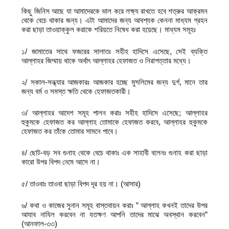
কিছু জিনিস আছে যা আমাদেরকে ভাল করে লক্ষ্য রাখতে হবে শত্রুর আক্রমন
থেকে বেচে থাকার জন্য। এটা আমাদের জন্য আবশ্যক কেননা মাধ্যম গ্রহন
করা ছাড়া তাওয়াক্কুল করাকে শরিয়তে নিষেধ করা হয়েছে। মাধ্যম সমূহঃ
১/ জামাতের সাথে ফজরের সালাতঃ সহীহ হাদিসে এসেছে, সেই ব্যক্তি
আল্লাহর জিম্মায় থাকে অর্থাৎ আল্লাহর হেফাজত ও নিরাপত্তার মধ্যে।
২/ সকাল-সন্ধ্যার আজকারঃ আজকার হচ্ছে মুসলিমের জন্য দুর্গ, মানে তার
জন্য বর্ম ও সমস্ত ক্ষতি থেকে হেফাজতকারী।
৩/ আল্লাহর আদেশ সমূহ পালন করাঃ সহীহ হাদিসে এসেছে; আল্লাহর
হুকুমকে হেফাজত কর আল্লাহ তোমাকে হেফাজত করবে, আল্লাহর হুকুমকে
হেফাজত কর তাঁকে তোমার সামনে পাবে।
৪/ ছোট-বড় সব গুনাহ থেকে বেচে থাকাঃ এক সাহাবী বলেনঃ গুনাহ করা ছাড়া
কারো উপর বিপদ নেমে আসে না।
৫/ তাওবাঃ তাওবা ছাড়া বিপদ দূর হয় না। (আসার)
৬/ কথা ও কাজের সুনান সমূহ বাস্তবায়ন করাঃ ” আল্লাহ কখনই তাদের উপর
আযাব নাযিল করবেন না যতক্ষণ আপনি তাদের মাঝে অবস্থান করবেন”
(আনফাল-৩৩)