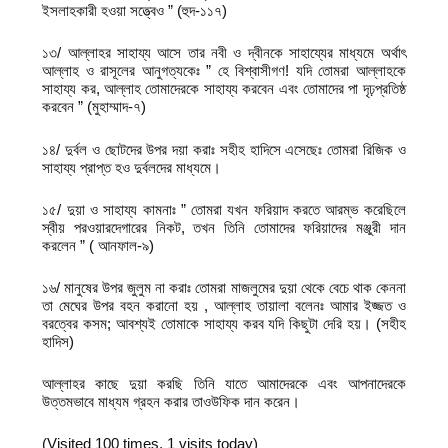
ইসলাহকারী হওয়া সত্ত্বেও ” (হুদ-১১৭)
১৩/ আল্লাহর সাহায্য আসে তার নবী ও দ্বীনকে সাহায্যের মাধ্যমে অর্থাৎ
আল্লাহ ও রাসূলের আনুগত্যকেঃ ” হে বিশ্বাসীগণ! যদি তোমরা আল্লাহকে
সাহায্য কর, আল্লাহ তোমাদেরকে সাহায্য করবেন এবং তোমাদের পা দৃঢ়প্রতিষ্ঠ
করবেন ” (মুহাম্মাদ-৭)
১৪/ দুর্বল ও ছোটদের উপর দয়া করাঃ সহীহ হাদিসে এসেছেঃ তোমরা রিজিক ও
সাহায্য প্রাপ্ত হও দুর্বলদের মাধ্যমে।
১৫/ দুয়া ও সাহায্য কামনাঃ ” তোমরা যখন ফরিয়াদ করতে আরম্ভ করেছিলে
স্বীয় পরওয়ারদেগারের নিকট, তখন তিনি তোমাদের ফরিয়াদের মঞ্জুরী দান
করলেন ” ( আনফাল-৯)
১৬/ মানুষের উপর জুলুম না করাঃ তোমরা মাজলুমের দুয়া থেকে বেচে থাক কেননা
তা মেঘের উপর বহন করানো হয় , আল্লাহ তায়ালা বলেনঃ আমার ইজ্জত ও
বরত্বের কসম; আবশ্যই তোমাকে সাহায্য করব যদি কিছুটা দেরি হয়। (সহীহ
হাদিস)
আল্লাহর কাছে দুয়া করছি তিনি যাতে আমাদেরকে এবং আপনাদেরকে
উত্তমভাবে মাধ্যম গ্রহন করার তাওউফিক দান করেন।
(Visited 100 times, 1 visits today)