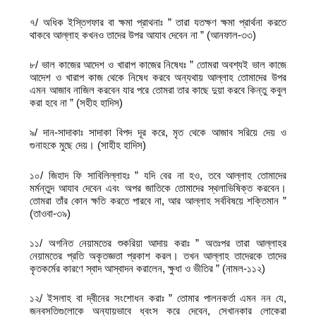
৭/ অধিক ইস্তিগফার বা ক্ষমা প্রাথনাঃ ” তারা যতক্ষণ ক্ষমা প্রার্থনা করতে
থাকবে আল্লাহ কখনও তাদের উপর আযাব দেবেন না ” (আনফাল-৩৩)
৮/ ভাল কাজের আদেশ ও খারাপ কাজের নিষেধঃ ” তোমরা অবশ্যই ভাল কাজে
আদেশ ও খারাপ কাজ থেকে নিষেধ করবে অন্যথায় আল্লাহ তোমাদের উপর
এমন আজাব নাজিল করবেন যার পরে তোমরা তার কাছে দুয়া করবে কিন্তু কবুল
করা হবে না ” (সহীহ হাদিস)
৯/ দান-সাদাকাঃ সাদাকা বিপদ দূর করে, মৃত থেকে আজাব সরিয়ে দেয় ও
গুনাহকে মুছে দেয়। (সাহীহ হাদিস)
১০/ জিহাদ ফি সাবিলিল্লাহঃ ” যদি বের না হও, তবে আল্লাহ তোমাদের
মর্মন্তুদ আযাব দেবেন এবং অপর জাতিকে তোমাদের স্থলাভিষিক্ত করবেন।
তোমরা তাঁর কোন ক্ষতি করতে পারবে না, আর আল্লাহ সর্ববিষয়ে শক্তিমান ”
(তাওবা-৩৯)
১১/ অগনিত নেয়ামতের শুকরিয়া আদায় করাঃ ” অতঃপর তারা আল্লাহর
নেয়ামতের প্রতি অকৃতজ্ঞতা প্রকাশ করল। তখন আল্লাহ তাদেরকে তাদের
কৃতকর্মের কারণে স্বাদ আস্বাদন করালেন, ক্ষুধা ও ভীতির ” (নামল-১১২)
১২/ ইসলাহ বা দ্বীনের সংশোধন করাঃ ” তোমার পালনকর্তা এমন নন যে,
জনবসতিগুলোকে অন্যায়ভাবে ধ্বংস করে দেবেন, সেখানকার লোকেরা