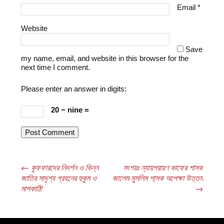
Email
*
Website
Save
my name, email, and website in this browser for the
next time I comment.
Please enter an answer in digits:
20 − nine =
←
কুফফারদের নিদর্শন ও ভিন্ন
সংশয়ঃ ন্যায়পরায়ণ কাফের শাসক
Post navigation
জাতির সাদৃশ্য গ্রহনের হুকুম ও
জালেম মুসলিম শা্সক অপেক্ষা উত্তম
মাপকাঠি!
→