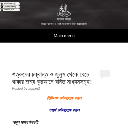
দারুল ইলম
বিশুদ্ধ আকিদা ও নববী মানহাজের দিকে আহ্বানকারী
Skip to content
Main menu
শত্রুদের চক্রান্ত ও জুলুম থেকে বেচে
থাকার জন্য কুরআনে বর্নিত মাধ্যমসমূহ!
Posted by
admin2
পিডিএফ ডাউনলোড করুন
ওয়ার্ড ডাউনলোড করুন
আবুল মাজদ উরদুনী