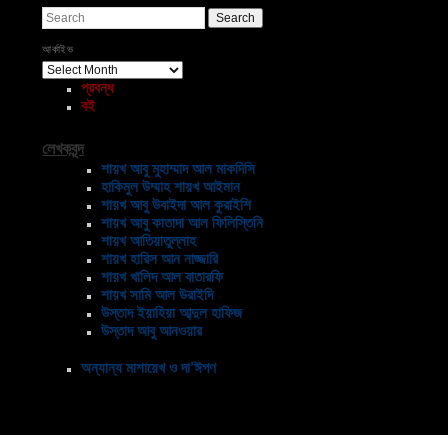
Search
আর্কাইভ
আর্কাইভ
প্রবন্ধ
বই
লেখকবৃন্দ
শায়খ আবু মুহাম্মাদ আল মাকদিসি
হাকিমুল উম্মাহ শায়খ আইমান
শায়খ আবু উবাইদা আল কুরাইশি
শায়খ আবু কাতাদা আল ফিলিস্তিনি
শায়খ আতিয়াতুল্লাহ
শায়খ হারিস আন নাজ্জারি
শায়খ খালিদ আল বাতারফি
শায়খ সামি আল উরাইদি
উস্তাদ ইয়াহিয়া আব্দুল হাফিজ
উস্তাদ আবু আনওয়ার
অন্যান্য মাশায়েখ ও দা’ঈগণ