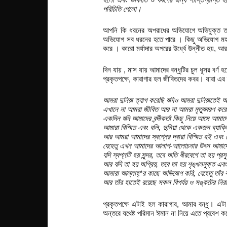
পরিচিতি পেলো।
আপনি কি ধরনের অপরাধের অভিযোগে অভিযুক্ত তা ক
অভিযোগ সব ধরনের হতে পারে । কিছু অভিযোগ মহৎ 
করে । কারো মর্যাদার অপরের উর্ধ্বে উন্নীত হয়, আ
দিন যায় , মাস যায় আমাদের বন্ধুটির চুল ধূসর বর্ণ
প্রকৃতপক্ষে, কারাগার হল জীবিতদের কবর। যারা এর 
আমরা দুনিয়া ত্যাগ করেছি যদিও আমরা দুনিয়াতেই 
এখানে না আমরা জীবিত আর না আমরা মৃত্যুবরণ কর
একদিন যদি আমাদের বন্দীকর্তা কিছু নিয়ে আসে আমাদ
আমারা বিস্মিত এবং বলি, দুনিয়া থেকে একজন ব্যাক্
আর আমরা আমাদের স্বপ্নের দ্বারা বিস্মিত হই এবং
যেহেতু এখন আমাদের আলাপ-আলোচনার উৎস আমাদের
যদি স্বপ্নটি হয় সুন্দর, তবে অতি ধীরবেগে তা হয় প্রস
আর যদি তা হয় অপ্রিয়, তবে তা হয় শৃঙ্খলমুক্ত এবং
আমারা আল্লাহ্*র কাছে অভিযোগ করি, যেহেতু তাঁ
আর তাঁর হাতেই রয়েছে সকল বিপর্যয় ও সঙ্কটের ন
প্রকৃতপক্ষে এটাই হল কারাগার, আমার বন্ধু। 
অন্তরে যথেষ্ট পরিমান ঈমান না নিয়ে এতে প্রবেশ ক