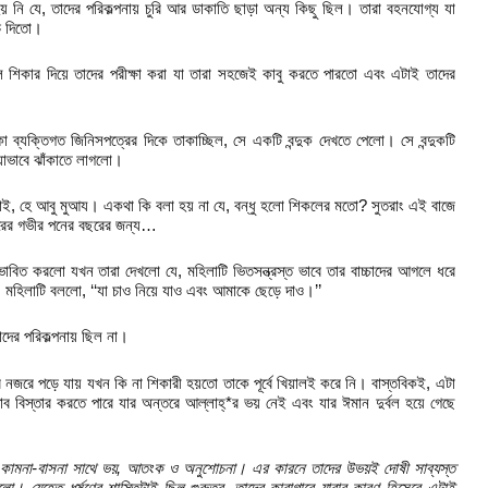
 নি যে, তাদের পরিকল্পনায় চুরি আর ডাকাতি ছাড়া অন্য কিছু ছিল। তারা বহনযোগ্য যা
চে দিতো।
্বল শিকার দিয়ে তাদের পরীক্ষা করা যা তারা সহজেই কাবু করতে পারতো এবং এটাই তাদের
্যক্তিগত জিনিসপত্রের দিকে তাকাচ্ছিল, সে একটি বন্দুক দেখতে পেলো। সে বন্দুকটি
োয়াভাবে ঝাঁকাতে লাগলো।
াছাই, হে আবু মুআয। একথা কি বলা হয় না যে, বন্ধু হলো শিকলের মতো? সুতরাং এই বাজে
ারের গভীর পনের বছরের জন্য…
াবিত করলো যখন তারা দেখলো যে, মহিলাটি ভিতসন্ত্রস্ত ভাবে তার বাচ্চাদের আগলে ধরে
 মহিলাটি বললো, ‘‘যা চাও নিয়ে যাও এবং আমাকে ছেড়ে দাও।’’
াদের পরিকল্পনায় ছিল না।
 নজরে পড়ে যায় যখন কি না শিকারী হয়তো তাকে পূর্বে খিয়ালই করে নি। বাস্তবিকই, এটা
ব বিস্তার করতে পারে যার অন্তরে আল্লাহ্*র ভয় নেই এবং যার ঈমান দুর্বল হয়ে গেছে
থায়ী কামনা-বাসনা সাথে ভয়, আতংক ও অনুশোচনা। এর কারনে তাদের উভয়ই দোষী সাব্যস্ত
লো। যেহেতু ধর্ষণের শাস্তিটাই ছিল গুরুতর, তাদের কারাগারে যাবার কারণ হিসেবে এটাই