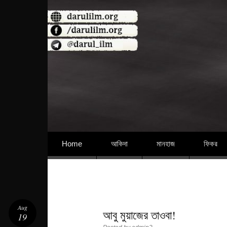
বিশুদ্ধ আকিদা ও নববী মানহাজের দিকে আহ্বানকারী
Skip to content
Home
আকিদা
মানহাজ
ফিকর
Aug
আবু মুয়াজের তাওবা!
19