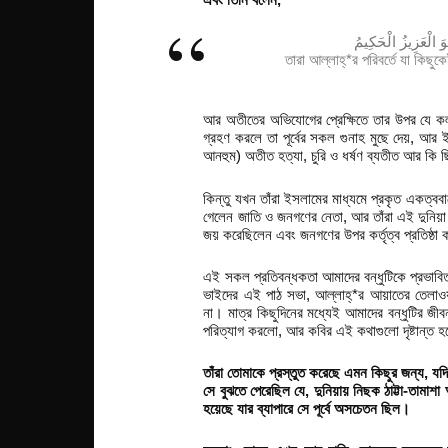
َ الْعَزِيزُ الْحَكِيمُ
তারা আল্লাহ্*র পরিবর্তে যা কিছু
আর অতীতের অভিযোগের প্রেক্ষিতে তার উপর যে কল
গ্রহণ করলে তা পূর্বের সকল গুনাহ মুছে দেয়, আর ইসল
আনহুম) অতীত হত্যা, চুরি ও ধর্ষণ ব্যতীত আর কি 
কিন্তু যখন তাঁরা ইসলামের মাধ্যমে প্রকৃত একত্বব
গেলেন জাতি ও জনগণের নেতা, আর তাঁরা এই দুনিয়া 
জয় করেছিলেন এবং জনগণের উপর কর্তৃত্ব প্রতিষ্ঠা 
এই সকল প্রতিবন্ধকতা আমাদের বন্ধুটিকে প্রভাবি
ভাইদের এই পাঠ সভা, আল্লাহ্*র আয়াতের তেলাওয়া
না। মাত্র কিছুদিনের মধ্যেই আমাদের বন্ধুটির জীবন
পরিত্যাগ করলো, আর কবির এই কথাগুলো দৃষ্টান্ত হ
তাঁরা তোমাকে প্রস্তুত করেছে এমন কিছুর জন্য, য
সে বুঝতে পেরেছিল যে, দুনিয়ায় নিছক ঠাট্টা-তামা
হয়েছে যার ব্যাপারে সে পূর্বে অসচেতন ছিল।