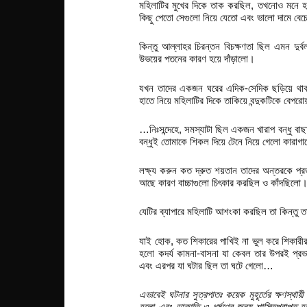
মহিলাটির মুখের দিকে তাক করছিল, তখনোও মনে হয়
কিছু পেতো সেগুলো নিয়ে যেতো এবং ভালো দামে বে
কিন্তু আল্লাহর চিরন্তন বিচক্ষণতা ছিল এমন দুর
উভয়ের পতনের কারণ হয়ে দাঁড়ালো।
যখন তাদের একজন ঘরের এদিক-সেদিক ছড়িয়ে থাকা ব
হাতে নিয়ে মহিলাটির দিকে তাকিয়ে বন্দুকটিকে বেপর
…নিঃসন্দেহে, সমস্যাটা ছিল একজন খারাপ বন্ধু ব
বন্ধুই তোমাকে শিকল দিয়ে টেনে নিয়ে গেলো কারাগ
লক্ষ্য করুন কত দ্রুত শয়তান তাদের অন্তরকে প্রভ
আছে কারণ বাচ্চাগুলো চিৎকার করছিল ও কাঁদছিলো।
যেটির ব্যাপারে মহিলাটি আশংকা করছিল তা কিন্তু ত
যাই হোক, কত শিকারের পাখিই না ভুল করে শিকারীর
হলো কদর্য কামনা-বাসনা যা কেবল তার উপরই প্রভা
এবং এরপর যা ঘটার ছিল তা ঘটে গেলো…
এভাবেই ঘটনার সুত্রপাতঃ কয়েক মুহূর্তের ক্ষণস্
হলো এবং ডাকাতি ও ধর্ষণের জন্য শাস্তিপ্রাপ্ত হ