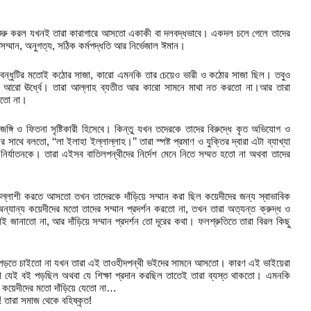
 শুরু করল যখনই তারা কারাগারে আসতো একাকী বা দলবদ্ধভাবে। একদল চলে গেলে তাদের
ম্মান, অনুগত্য, সঠিক কর্মপদ্ধতি আর নির্ভেজাল ঈমান।
 বন্ধুটির মতোই কঠোর সাজা, কারো এমনকি তার চেয়েও ভারী ও কঠোর সাজা ছিল। তবুও
ল আরো ঊর্ধ্বে। তারা আল্লাহ ব্যতীত আর কারো সামনে মাথা নত করতো না।আর তারা
করতো না।
 জঙ্গি ও ফিতনা সৃষ্টিকারী হিসেবে। কিন্তু যখন তদেরকে তাদের বিরুদ্ধে কৃত অভিযোগ ও
র সাথে বলতো, ‘‘লা ইলাহা ইল্লাল্লাহ।’’ তারা স্পষ্ট প্রমাণ ও যুক্তির দ্বারা এটা ব্যাখ্যা
ির্যাতনকে। তারা এইসব বাতিলপন্থীদের নির্দেশ মেনে নিতে সম্মত হতো না অথবা তাদের
তল্লাশী করতে আসতো তখন তাদেরকে দাঁড়িয়ে সম্মান করা ছিল কয়েদীদের জন্য স্বাভাবিক
্যান্য কয়েদীদের মতো তাদের সম্মান প্রদর্শন করতো না, তখন তারা অত্যন্ত ক্রুদ্ধ ও
 জানাতো না, আর দাঁড়িয়ে সম্মান প্রদর্শন তো দূরের কথা। ফলশ্রুতিতে তারা বিরল কিছু
।
্তিতে পড়তে চাইতো না যখন তারা এই তাওহীদপন্থী ভইদের সামনে আসতো। কারণ এই ভাইয়েরা
া যেই বই পড়ছিল অথবা যে শিক্ষা প্রদান করছিল তাতেই তারা ব্যস্ত থাকতো। এমনকি
্য কয়েদীদের মতো দাঁড়িয়ে যেতো না…
্গি! তারা সমাজ থেকে বহিষ্কৃত!