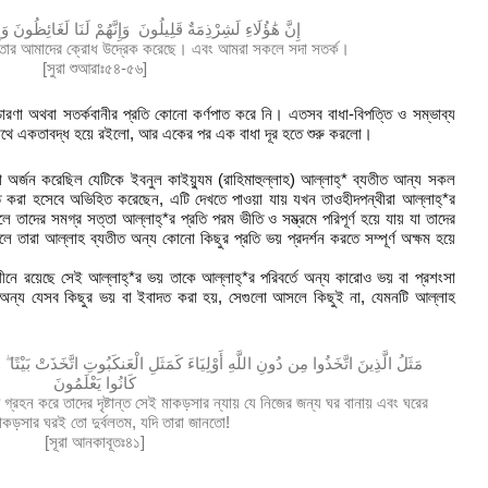
إِنَّ هَٰؤُلَاءِ لَشِرْذِمَةٌ قَلِيلُونَ وَإِنَّهُمْ لَنَا لَغَائِظُونَ وَ
ল। তার আমাদের ক্রোধ উদ্রেক করেছে। এবং আমরা সকলে সদা সতর্ক।
[সুরা শুআরাঃ৫৪-৫৬]
্রচারণা অথবা সতর্কবানীর প্রতি কোনো কর্ণপাত করে নি। এতসব বাধা-বিপত্তি ও সম্ভাব্য
 সাথে একতাবদ্ধ হয়ে রইলো, আর একের পর এক বাধা দূর হতে শুরু করলো।
া অর্জন করেছিল যেটিকে ইবনুল কাইয়্যুম (রাহিমাহুল্লাহ) আল্লাহ্* ব্যতীত আন্য সকল
্ত করা হসেবে অভিহিত করেছেন, এটি দেখতে পাওয়া যায় যখন তাওহীদপন্থীরা আল্লাহ্*র
তাদের সমগ্র সত্তা আল্লাহ্*র প্রতি পরম ভীতি ও সম্ভ্রমে পরিপূর্ণ হয়ে যায় যা তাদের
লে তারা আল্লাহ ব্যতীত অন্য কোনো কিছুর প্রতি ভয় প্রদর্শন করতে সম্পূর্ণ অক্ষম হয়ে
নে রয়েছে সেই আল্লাহ্*র ভয় তাকে আল্লাহ্*র পরিবর্তে অন্য কারোও ভয় বা প্রশংসা
তে অন্য যেসব কিছুর ভয় বা ইবাদত করা হয়, সেগুলো আসলে কিছুই না, যেমনটি আল্লাহ
مَثَلُ الَّذِينَ اتَّخَذُوا مِن دُونِ اللَّهِ أَوْلِيَاءَ كَمَثَلِ الْعَنكَبُوتِ اتَّخَذَتْ بَيْتًا ۖ و
كَانُوا يَعْلَمُونَ
 গ্রহন করে তাদের দৃষ্টান্ত সেই মাকড়সার ন্যায় যে নিজের জন্য ঘর বানায় এবং ঘরের
মাকড়সার ঘরই তো দুর্বলতম, যদি তারা জানতো!
[সূরা আনকাবূতঃ৪১]