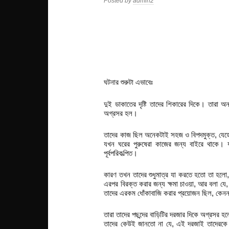
Posted by
admin2
ঘটনার শুরুটা এভাবেঃ
দুই ডাকাতের দৃষ্টি তাদের শিকারের দিকে। তারা অন্
অগ্রসর হল।
তাদের কাজ ছিল অনেকটাই সহজ ও বিপদমুক্ত, যেহেত
যখন ঘরের পুরুষেরা কাজের জন্য বাইরে থাকে।
পূর্বপরিকল্পিত।
কারণ তখন তাদের শুধুমাত্র যা করতে হতো তা হলো,
এরপর বিরক্ত করার জন্য ক্ষমা চাওয়া, আর বলা যে,
তাদের এরকম ধোঁকাবাজি করার প্রয়োজন ছিল, কেননা ত
তারা তাদের পছন্দের বাড়িটির দরজার দিকে অগ্রসর
তাদের কেউই জানতো না যে, এই দরজাই তাদেরকে 