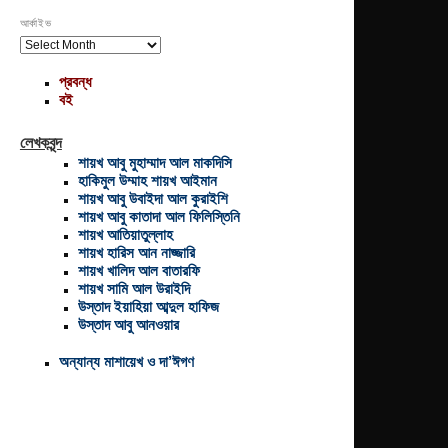
আর্কাইভ
আর্কাইভ
প্রবন্ধ
বই
লেখকবৃন্দ
শায়খ আবু মুহাম্মাদ আল মাকদিসি
হাকিমুল উম্মাহ শায়খ আইমান
শায়খ আবু উবাইদা আল কুরাইশি
শায়খ আবু কাতাদা আল ফিলিস্তিনি
শায়খ আতিয়াতুল্লাহ
শায়খ হারিস আন নাজ্জারি
শায়খ খালিদ আল বাতারফি
শায়খ সামি আল উরাইদি
উস্তাদ ইয়াহিয়া আব্দুল হাফিজ
উস্তাদ আবু আনওয়ার
অন্যান্য মাশায়েখ ও দা’ঈগণ