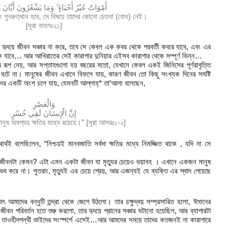
أَمْوَاتٌ غَيْرُ أَحْيَاءٍ ۖ وَمَا يَشْعُرُونَ أَيَّانَ ي
 এবং পুনরুত্থান হবে, সে বিষয়ে তাদের কোনো চেতনা (বোধ) নেই।
[সূরা নাহলঃ২১]
র হৃদয়ে জীবন সঞ্চার না করে, তবে সে কেবল এক কবর থেকে পরবর্তী কবরে যাবে, এবং এর
দিকে যাবে… আর আখিরাতের সেই কারাগার দুনিয়ার এইসব কারাগার থেকে সম্পূর্ণ ভিন্ন…
র রূপ নেয়, আর সপ্তাহগুলো হয় বছরের মতো, যেখানে কেবল একই জিনিসের পূর্ণরাবৃত্তি
 ঘটে না। মানুষের জীবন এখানে বিফলে যায়, কারণ জীবন তো কিছু সংখ্যক দিনের সমষ্টি
ের একটি অংশ চলে যায়, যেমনটি আল্লাহ্* তা’আলা বলেছেন,
وَالْعَصْرِ
إِنَّ الْإِنسَانَ لَفِي خُسْرٍ
ানুষ অবশ্যয় ক্ষতির মধ্যে রয়েহে।’’ [সূরা আসরঃ১-২]
র্থই বলেছিলেন, ‘‘নিশ্চয়ই মানবজাতি সর্বদা ক্ষতির মধ্যে নিমজ্জিত থাকে , যদি না সে
ে জীবনটা কেমন? এটা এমন একটা জীবন যা মৃত্যুর চেয়েও ভয়াবহ । এখানে একজন মানুষ
ভব করে না। সুতরাং, মৃত্যুই এর চেয়ে শ্রেয়, আর এজন্যই যে ব্যক্তি এর স্বাদ পেয়েছে
 আমাদের বন্ধুটি তন্দ্রা থেকে জেগে উঠলো। তার চক্ষুদ্বয় সম্প্রসারিত হলো, ঈমানের
ীবন পরিবর্তন হতে শুরু করলো, তার হৃদয়ে প্রানের সঞ্চার ঘটানো হয়েছিল, আর ব্যাপারটা
িছু তাওহীদপন্থী ভাইদের সংস্পর্শে এসেই…আর আমদের সময়ে তাদের কতজনই না কারাগারে