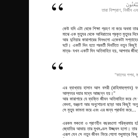
ُبْعَثُونَ
তারা নিষ্প্রাণ, নির্জীব
কেউ যদি এটা থেকে শিক্ষা গ্রহণ না করে অথবা তা
মাঝে এক মৃত্যুর থেকে আখিরাতের প্রকৃত মৃত্যুর 
আর দুনিয়ার কারাগারের দিনগুলো একেকটা সপ্তাহে
ঘটে। একটি দিন হতে পরবর্তী দিনটিতে নতুন কিছুই
মাত্র- যখন একটি দিন অতিবাহিত হয়, আপনার জীবন
‘‘কালের শপথ, ম
এর ব্যাখ্যায় হাসান আল বসরী (রাহিমাহুল্লাহ) যথা
আল্লহর দয়ার মধ্যে আচ্ছন্ন হয়।’’
আর কারাগারে যে ব্যক্তি জীবন অতিবাহিত করে স
বেদনা, যন্ত্রণা আর অনুশোচনা ছাড়া আর কিছুই অনু
সে মৃত্যু কামনা করে এবং এর জন্য প্রার্থনা করে…
এরকম শুকনো ও প্রাণহীন বছরগুলো পরিক্রমায় হঠাৎ
জ্যোতির আভায় তার মুখমণ্ডল উজ্জ্বল হলো। তার জ
এরূপ যেন সে নতুন জীবন ফিরে পেলো শুধুমাত্র ক