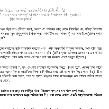
إِنَّ اللَّهَ يَعْلَمُ مَا يَدْعُونَ مِن دُونِهِ مِن شَيْءٍ ۚ وَهُو
কেই আহবান করে আল্লাহ্* তা জানেন এবং তিনি পরাক্রমশালী, প্রজ্ঞাময়।
[সূরা আনকাবূতঃ৪২]
ঙ্ক ছিল তাও দূরীভূত হলো, কেননা সে ভাইদের কাছ থেকে শিখেছিল যে, পরিপূর্ণ ইসলাম
ামের পূর্বে রাসুলুল্লাহ (সাল্লাল্লহু আলাইহি ওয়া সাল্লাম) এর সাহাবীদের(রাদিয়াল্লাহু
ছিল?
াদের সম্মানের স্বাদ আস্বাদন করলেন এবং গভীর আত্মমর্যাদা অনুভব করলেন, তখন তাঁরা হয়ে
ও পরবর্তী জীবনে সম্মান অর্জন করলেন। তাঁরা (রাদিয়াল্লাহু আনহুম) একের পর এক জমিন
করেছিলেন, আর আজ তাদের কে স্মরণ করা হয় সবচেয়ে শ্রেষ্ঠ প্রজন্ম হিসেবে।
ত করতে পারলো না, বরং সেগুলো নিতান্ত উপেক্ষণীয় বিষয়ে পরিণত হলো, কেননা তার কাছে
ত শ্রাবণ কিংবা তাওহীদের শিক্ষায় নিমজ্জিত হবার চাইতে অধিক প্রিয় আর কিছুই ছিল
 পরিবর্তন হয়ে গেলো, আর সে পুরনো বন্ধুদের সাথে সম্পর্কচ্ছেদ করে তাদের বাতিল রাস্তা
য়ে গেলো,
দি তোমার তার জন্য বোধশক্তি থাকে, নিজেকে ধ্বংসের হাত থকে রক্ষা করো…
শা অথবা সময় অপচয়ের জন্য পাঠানো হয় নি। বরং তাকে এখানে একটি মহৎ উদ্দেশ্যে পাঠানো