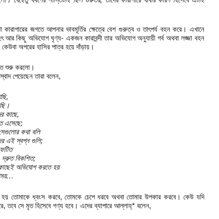
ারাগারের জগতে আপনার ভাবমূর্তির ক্ষেত্রে বেশ গুরুত্ব ও তাৎপর্য বহন করে। এখানে
আর কিছু অভিযোগ ঘৃণ্য- একজন কারাবন্দী তার অভিযোগ অনুযায়ী গর্ব অথবা লজ্জা বহন
র কেউবা অপরের হাসির পাত্র হয়ে দাঁড়ায়।
 হতে শুরু করলো।
স্বাদ পেয়েছেন তারা বলেন,
আছি,
েছি।
ের কাছে,
তি এসেছে;
 সেগুলোর কথা বলি
 এই স্বপ্ন গুলি;
্ফুটিত
 দ্রুত বিকশিত;
র কাছেই অভিযোগ করতে হয়
িরাময়…
এটা হয় তোমাকে ধ্বংস করবে, তোমকে চেপে ধরবে অথবা তোমার উপকার করবে। কেউ যদি
রে, তবে সে মৃত হিসেবে গণ্য হবে। এদের ব্যাপারে আল্লাহ্* বলেন,