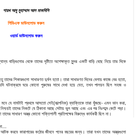
শায়খ আবু মুহাম্মাদ আল মাকদিসি
পিডিএফ ডাউনলোড করুন
ওয়ার্ড ডাউনলোড করুন
যান্য বাড়িগুলোর থেকে তাদের দৃষ্টিতে অপেক্ষাকৃত সুন্দর একটি বাড়ি বেছে নিয়ে তার দিকে
ু তাদের শিকারগুলো সাধারণত দুর্বল হতো। তারা সাধারণত দিনের বেলায় কাজে বের হতো,
 যদি ঘটনাক্রমে ঘরে কোনো পুরুষের সাথে দেখা হয়ে যেত, তখন পালয়ন ছিল সহজ ও
 মনে যে নামটাই প্রথমে আসতো সেই(কাল্পনিক) ব্যাক্তিকে তারা খুঁজছে- এমন ভান করা,
 নিশ্চয়ই তাদের নিকটে যে ঠিকানা আছে সেটায় ভুল আছে এবং এর পর নিঃশব্দে কেটে পড়া।
াদের সাধারণ অস্ত্র কোনো শক্তিশালী প্রতিপক্ষের বিরুদ্ধে কার্যকরী ছিল না।
 হলো…
আটক করবে কারাগারের কঠোর জীবনে পনের বছরের জন্য। তারা যখন তাদের অস্ত্রগুলো