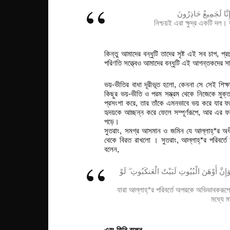
إِنَّا لَجَمِيعٌ حَاذِرُونَ
নিশ্চয়ই এরা ক্ষুদ্র একটি দ
কিন্তু আমাদের বন্ধুটি তাদের সৃষ্ট এই সব চাপ, প
পরিণতি সত্ত্বেও আমাদের বন্ধুটি এই আগন্তকদের
ভয়-ভীতির বাধা দূরীভূত হলো, কেননা সে সেই শিক্ষ
কিছুর ভয়-ভীতি ও পরম সম্ভ্রম থেকে নিজেকে মুক
প্রসংশা করে, তার তাঁকে এমনভাবে ভয় করে যার ফলে 
হৃদয়কে আচ্ছন্ন করে ফেলে সম্পূর্ণরূপে, আর এর ফ
পড়ে।
সুতরাং, সমগ্র আসমান ও জমিন যে আল্লাহ্*র অধী
থেকে বিরত রাখলো । সুতরাং, আল্লাহ্*র পরিবর্
বলেন,
َإِنَّ أَوْهَنَ الْبُيُوتِ لَبَيْتُ الْعَنكَبُوتِ ۖ لَوْ
যারা আল্লাহ্*র পরিবর্তে অপরকে অভিভাবকরূপে
মধ্যে 
এবং তিনি বলেন,