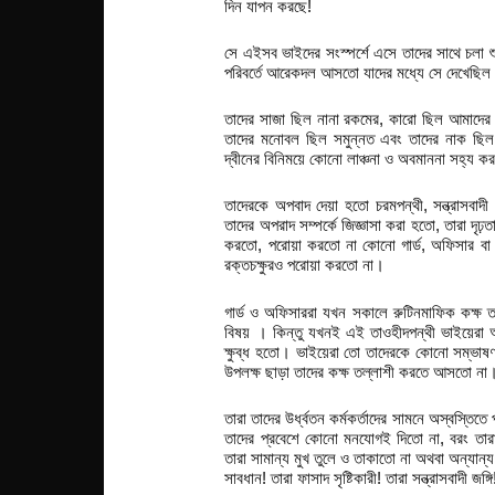
দিন যাপন করছে!
সে এইসব ভাইদের সংস্পর্শে এসে তাদের সাথে চলা
পরিবর্তে আরেকদল আসতো যাদের মধ্যে সে দেখেছিল স
তাদের সাজা ছিল নানা রকমের, কারো ছিল আমাদের
তাদের মনোবল ছিল সমুন্নত এবং তাদের নাক ছি
দ্বীনের বিনিময়ে কোনো লাঞ্চনা ও অবমাননা সহ্য 
তাদেরকে অপবাদ দেয়া হতো চরমপন্থী, সন্ত্রাসবাদী
তাদের অপরাদ সম্পর্কে জিজ্ঞাসা করা হতো, তারা দৃঢ়তা
করতো, পরোয়া করতো না কোনো গার্ড, অফিসার বা ন
রক্তচক্ষুরও পরোয়া করতো না।
গার্ড ও অফিসাররা যখন সকালে রুটিনমাফিক কক্ষ 
বিষয় । কিন্তু যখনই এই তাওহীদপন্থী ভাইয়েরা অন
ক্ষুব্ধ হতো। ভাইয়েরা তো তাদেরকে কোনো সম্ভাষণই
উপলক্ষ ছাড়া তাদের কক্ষ তল্লাশী করতে আসতো না
তারা তাদের উর্ধ্বতন কর্মকর্তাদের সামনে অস্বস
তাদের প্রবেশে কোনো মনযোগই দিতো না, বরং তার
তারা সামান্য মুখ তুলে ও তাকাতো না অথবা অন্যান
সাবধান! তারা ফাসাদ সৃষ্টিকারী! তারা সন্ত্রাসবাদী জঙ