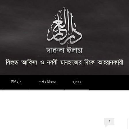
দারুল ইলম
ইতিহাস
সংশয় নিরসন
ছবিঘর
1