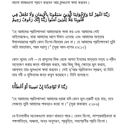
ভালো কাজগুলো গ্রহণ করবেন আর মন্দগুলো ক্ষমা করবেন।
رَبَّنَا اغْفِرْ لَنَا وَلِإِخْوَانِنَا الَّذِينَ سَبَقُونَا بِالْإِيمَانِ وَلَا تَجْعَلْ فِي
قُلُوبِنَا غِلًّا لِلَّذِينَ آمَنُوا رَبَّنَا إِنَّكَ رَءُوفٌ رَحِيمٌ
“হে আমাদের প্রতিপালক! আমাদেরকে ক্ষমা কর এবং আমাদের সেই
ভাইদেরকেও, যারা আমাদের আগে ঈমান এনেছে এবং আমাদের অন্তরে
ঈমানদারদের প্রতি কোন হিংসা-বিদ্বেষ রেখ না। হে আমাদের প্রতিপালক! তুমি
অতি মমতাবান, পরম দয়ালু।” (সূরা আল-হাশর ৫৯:১০)
কোন সন্দেহ নেই – যে রাসূলের দিক থেকে আগত ইলমের মাধ্যমে সত্য ও দ্বীন
অন্বেষণ করার জন্য পরিশ্রম করবে, আর কিছু কিছু ক্ষেত্রে ভুল করবে,
আল্লাহ তার ভুলগুলো ক্ষমা করবেন। সেই দু’আর প্রতিফলন স্বরূপ, যা তিনি
তার নবী ও মুমিনদের জন্য কবুল করেছেন। তিনি বলেছেন:
رَبَّنَا لَا تُؤَاخِذْنَا إِنْ نَسِينَا أَوْ أَخْطَأْنَا
“হে আমাদের প্রতিপালক! আমাদের দ্বারা যদি কোন ভুল-ত্রুটি হয়ে যায়, তবে
সেজন্য তুমি আমাদের পাকড়াও করো না।” (সূরা বাকারাহ ২:২৮৬)
বে-ইনসাফীর অনেকগুলো কারণ থাকতে পারে। যেমন হিংসা, সাম্প্রদায়িকতা বা
পক্ষপাতিত্ব, অজ্ঞতা, অন্ধ অনুসরণ, প্রবৃত্তি, সমশ্রেণীর প্রতি হিংসা।