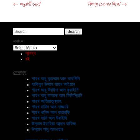
←
অনুরাগী হোন!
বিশুদ্ধ চেতনার দিকে!
→
Post navigation
Search
আর্কাইভ
আর্কাইভ
প্রবন্ধ
বই
লেখকবৃন্দ
শায়খ আবু মুহাম্মাদ আল মাকদিসি
হাকিমুল উম্মাহ শায়খ আইমান
শায়খ আবু উবাইদা আল কুরাইশি
শায়খ আবু কাতাদা আল ফিলিস্তিনি
শায়খ আতিয়াতুল্লাহ
শায়খ হারিস আন নাজ্জারি
শায়খ খালিদ আল বাতারফি
শায়খ সামি আল উরাইদি
উস্তাদ ইয়াহিয়া আব্দুল হাফিজ
উস্তাদ আবু আনওয়ার