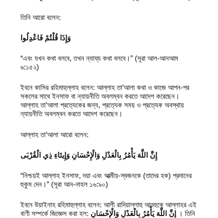
তিনি আরো বলেন:
وَإِذَا قُلْتُمْ فَاعْدِلُوا
“এবং যখন কথা বলবে, তখন ন্যায্য কথা বলবে।” (সূরা আল-আনআম
৬:১৫২)
ইবনে কাসির রহিমাহুল্লাহ বলেন: আল্লাহ তা’আলা কথা ও কাজে আপন-পর
সকলের সাথে ইনসাফ বা ন্যায়নীতি অবলম্বন করতে আদেশ করেছেন।
আল্লাহ তা’আলা প্রত্যেকের জন্য, প্রত্যেক সময় ও প্রত্যেক অবস্থায়
ন্যায়নীতি অবলম্বন করতে আদেশ করেছেন।
আল্লাহ তা’আলা আরো বলেন:
إِنَّ اللَّهَ يَأْمُرُ بِالْعَدْلِ وَالْإِحْسَانِ وَإِيتَاءِ ذِي الْقُرْبَى
“নিশ্চয়ই আল্লাহ ইনসাফ, দয়া এবং আত্মীয়-স্বজনকে (তাদের হক) প্রদানের
হুকুম দেন।” (সূরা আন-নাহল ১৬:৯০)
ইবনে উয়াইনাহ রহিমাহুল্লাহ বলেন: আলী রাদিয়াল্লাহু আনহুকে আল্লাহর এই
বাণী সম্পর্কে জিজ্ঞেস করা হল:
إِنَّ اللَّهَ يَأْمُرُ بِالْعَدْلِ وَالْإِحْسَانِ
। তিনি