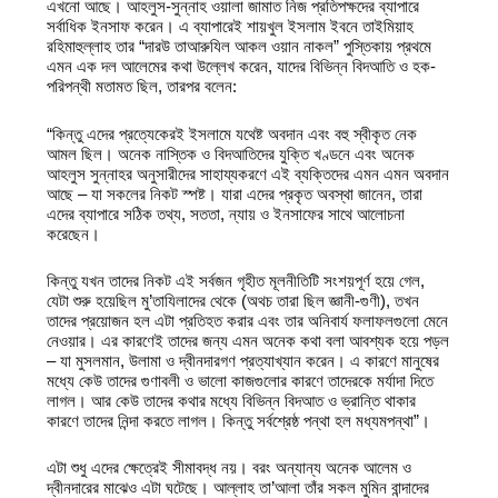
এখনো আছে। আহলুস-সুন্নাহ ওয়ালা জামাত নিজ প্রতিপক্ষদের ব্যাপারে
সর্বাধিক ইনসাফ করেন। এ ব্যাপারেই শায়খুল ইসলাম ইবনে তাইমিয়াহ
রহিমাহুল্লাহ তার “দারউ তাআরুযিল আকল ওয়ান নাকল” পুস্তিকায় প্রথমে
এমন এক দল আলেমের কথা উল্লেখ করেন, যাদের বিভিন্ন বিদআতি ও হক-
পরিপন্থী মতামত ছিল, তারপর বলেন:
“কিন্তু এদের প্রত্যেকেরই ইসলামে যথেষ্ট অবদান এবং বহু স্বীকৃত নেক
আমল ছিল। অনেক নাস্তিক ও বিদআতিদের যুক্তি খণ্ডনে এবং অনেক
আহলুস সুন্নাহর অনুসারীদের সাহায্যকরণে এই ব্যক্তিদের এমন এমন অবদান
আছে – যা সকলের নিকট স্পষ্ট। যারা এদের প্রকৃত অবস্থা জানেন, তারা
এদের ব্যাপারে সঠিক তথ্য, সততা, ন্যায় ও ইনসাফের সাথে আলোচনা
করেছেন।
কিন্তু যখন তাদের নিকট এই সর্বজন গৃহীত মূলনীতিটি সংশয়পূর্ণ হয়ে গেল,
যেটা শুরু হয়েছিল মু’তাযিলাদের থেকে (অথচ তারা ছিল জ্ঞানী-গুণী), তখন
তাদের প্রয়োজন হল এটা প্রতিহত করার এবং তার অনিবার্য ফলাফলগুলো মেনে
নেওয়ার। এর কারণেই তাদের জন্য এমন অনেক কথা বলা আবশ্যক হয়ে পড়ল
– যা মুসলমান, উলামা ও দ্বীনদারগণ প্রত্যাখ্যান করেন। এ কারণে মানুষের
মধ্যে কেউ তাদের গুণাবলী ও ভালো কাজগুলোর কারণে তাদেরকে মর্যাদা দিতে
লাগল। আর কেউ তাদের কথার মধ্যে বিভিন্ন বিদআত ও ভ্রান্তি থাকার
কারণে তাদের নিন্দা করতে লাগল। কিন্তু সর্বশ্রেষ্ঠ পন্থা হল মধ্যমপন্থা”।
এটা শুধু এদের ক্ষেত্রেই সীমাবদ্ধ নয়। বরং অন্যান্য অনেক আলেম ও
দ্বীনদারের মাঝেও এটা ঘটেছে। আল্লাহ তা’আলা তাঁর সকল মুমিন বান্দাদের