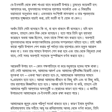
বে-ইনসাফী থেকে রক্ষা পাওয়া যাবে কয়েকটি উপায়ে। তন্মধ্যে কয়েকটি হল:
আল্লাহর ভয়, মুসলমানের সম্মানের ব্যাপারে সতর্কতা এবং এ বিষয়টির
ভয়াবহতা অনুধাবন করা। এমনভাবে সংশ্লিষ্ট মাসআলা ও তার প্রবক্তার
ব্যাপারে সূক্ষ্মভাবে যাচাই করা, চাই মতটি যা ই হোক না কেন।
অর্থাৎ তিনি সেটা বলেছেন কি না, বা বলে থাকলে কী বলেছেন। যদি বলে
থাকেন, তাহলে কোন দিক থেকে বলেছেন। হতে পারে তিনি ভুল ব্যাখ্যা
করেছেন অথবা অজ্ঞ ছিলেন, তখন তাকে শিক্ষা দান করতে হবে। অবশ্যই
মুসলমানদের মাঝে কল্যাণকামিতার চেতনার সম্প্রসারণ ঘটাতে হবে। তাই আমি
কারো প্রতি উপদেশ পেশ করার পূর্ব পর্যন্ত তার ব্যাপারে কোন হুকুম আরোপ
করব না। যখন তার সামনে উপদেশ পেশ করা হবে এবং তার থেকে বিমুখতা দেখা
যাবে, সেই সময় অবশ্যই সত্যকে সুস্পষ্টরূপে বর্ণনা করতে হবে।
আরেকটি উপায় হল – কোন পক্ষপাতিত্ব না করে শুধুমাত্র হকের পক্ষে থাকা।
চাই সেটা আমাদের দল, আমাদের আদর্শ এবং আমাদের দৃষ্টিভঙ্গির বিরোধী হোক।
মূলকথা হল – একথা স্মরণ রাখতে হবে যে, আমাদেরকে আল্লাহর সামনে
দণ্ডায়মান হতে হবে। আমরা আমাদের জীবনে যা কিছু বলি এবং যা কিছু করি,
তার ব্যাপারে জিজ্ঞাসিত হতে হবে। আমরা যদি ইনসাফ না করি, তাহলে এটা
আমাদের প্রতি আল্লাহর অসন্তুষ্টি ও ক্রোধের কারণ হতে পারে। এ জাতীয়
উপায়গুলো আমাদেরকে বে-ইনসাফী থেকে রক্ষা করতে পারে।
আমাদেরকে জুলুম থেকে পরিপূর্ণ সতর্ক থাকতে হবে। কারণ ইমাম মুসলিম
রহিমাহুল্লাহ তার সহীহে আবু যর রাদিয়াল্লাহু আনহু থেকে বর্ণনা করেন, তিনি