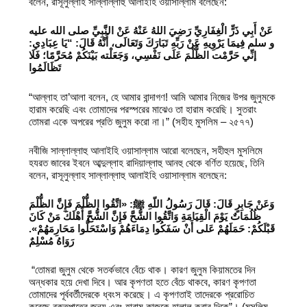
বলেন, রাসূলুল্লাহ সাল্লাল্লাহু আলাইহি ওয়াসাল্লাম বলেছেন:
عَنْ أَبِي ذَرٍّ الْغِفَارِيِّ رَضِيَ اللهُ عَنْهُ عَنْ النَّبِيِّ صلى الله عليه
و سلم فِيمَا يَرْوِيهِ عَنْ رَبِّهِ تَبَارَكَ وَتَعَالَى، أَنَّهُ قَالَ: “يَا عِبَادِي:
إنِّي حَرَّمْت الظُّلْمَ عَلَى نَفْسِي، وَجَعَلْته بَيْنَكُمْ مُحَرَّمًا؛ فَلَا
تَظَالَمُوا
“আল্লাহ তা’আলা বলেন, হে আমার বান্দাগণ! আমি আমার নিজের উপর জুলুমকে
হারাম করেছি এবং তোমাদের পরস্পরের মাঝেও তা হারাম করেছি। সুতরাং
তোমরা একে অপরের প্রতি জুলুম করো না।” (সহীহ মুসলিম – ২৫৭৭)
নবীজি সাল্লাল্লাহু আলাইহি ওয়াসাল্লাম আরো বলেছেন, সহীহুল মুসলিমে
হযরত জাবের ইবনে আব্দুল্লাহ রাদিয়াল্লাহু আনহু থেকে বর্ণিত হয়েছে, তিনি
বলেন, রাসূলুল্লাহ সাল্লাল্লাহু আলাইহি ওয়াসাল্লাম বলেছেন:
وَعَنْ جَابِرٍ قَالَ: قَالَ رَسُولُ اللّهِ ﷺ: «اتَّقُوا الظُّلْمَ فَإِنَّ الظُّلْمَ
ظُلُمَاتٌ يَوْمَ الْقِيَامَةِ وَاتَّقُوا الشُّحَّ فَإِنَّ الشُّحَّ أَهْلَكَ مَنْ كَانَ
قَبْلَكُمْ: حَمَلَهُمْ عَلى أَنْ سَفَكُوا دِمَاءَهُمْ وَاسْتَحَلُّوا مَحَارِمَهُمْ».
رَوَاهُ مُسْلِمٌ
“তোমরা জুলুম থেকে সতর্কভাবে বেঁচে থাক। কারণ জুলুম কিয়ামতের দিন
অন্ধকার হয়ে দেখা দিবে।
আর কৃপণতা হতে বেঁচে থাকবে, কারণ কৃপণতা
তোমাদের পূর্ববর্তীদেরকে ধ্বংস করেছে। এ কৃপণতাই তাদেরকে প্ররোচিত
করেছে রক্তপাতের জন্য এবং হারাম কাজকে হালাল করার দিকে”। (মুসলিম –