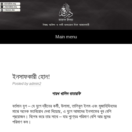
দারুল ইলম
বিশুদ্ধ আকিদা ও নববী মানহাজের দিকে আহ্বানকারী
Skip to content
Main menu
ইনসাফকারী হোন!
Posted by
admin2
শায়খ খালিদ বাতারফি
বর্তমান যুগ – যে যুগে দ্বীনের কর্মী, উলামা, তালিবুল ইলম এবং মুজাহিদিনদের
মাঝে অনেক মতবিরোধ দেখা দিয়েছে, এ যুগে আমাদের ইনসাফের খুব বেশি
প্রয়োজন। বিশেষ করে তার সাথে – যার পুণ্যের পরিমাণ বেশি আর মন্দের
পরিমাণ কম।