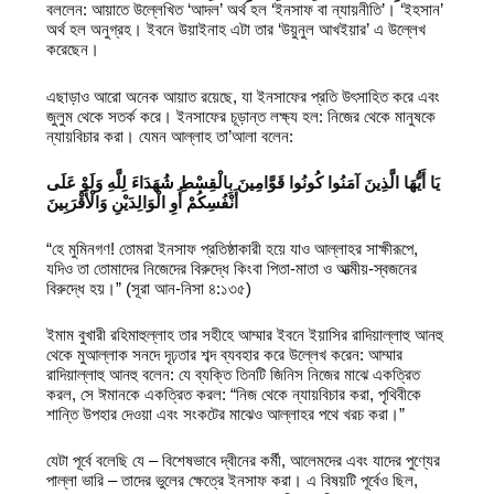
বললেন: আয়াতে উল্লেখিত ‘আদল’ অর্থ হল ‘ইনসাফ বা ন্যায়নীতি’। ‘ইহসান’
অর্থ হল অনুগ্রহ। ইবনে উয়াইনাহ এটা তার ‘উয়ুনুল আখইয়ার’ এ উল্লেখ
করেছেন।
এছাড়াও আরো অনেক আয়াত রয়েছে, যা ইনসাফের প্রতি উৎসাহিত করে এবং
জুলুম থেকে সতর্ক করে। ইনসাফের চূড়ান্ত লক্ষ্য হল: নিজের থেকে মানুষকে
ন্যায়বিচার করা। যেমন আল্লাহ তা’আলা বলেন:
يَا أَيُّهَا الَّذِينَ آمَنُوا كُونُوا قَوَّامِينَ بِالْقِسْطِ شُهَدَاءَ لِلَّهِ وَلَوْ عَلَى
أَنْفُسِكُمْ أَوِ الْوَالِدَيْنِ وَالْأَقْرَبِينَ
“হে মুমিনগণ! তোমরা ইনসাফ প্রতিষ্ঠাকারী হয়ে যাও আল্লাহর সাক্ষীরূপে,
যদিও তা তোমাদের নিজেদের বিরুদ্ধে কিংবা পিতা-মাতা ও আত্মীয়-স্বজনের
বিরুদ্ধে হয়।” (সূরা আন-নিসা ৪:১৩৫)
ইমাম বুখারী রহিমাহুল্লাহ তার সহীহে আম্মার ইবনে ইয়াসির রাদিয়াল্লাহু আনহু
থেকে মুআল্লাক সনদে দৃঢ়তার শব্দ ব্যবহার করে উল্লেখ করেন: আম্মার
রাদিয়াল্লাহু আনহু বলেন: যে ব্যক্তি তিনটি জিনিস নিজের মাঝে একত্রিত
করল, সে ঈমানকে একত্রিত করল: “নিজ থেকে ন্যায়বিচার করা, পৃথিবীকে
শান্তি উপহার দেওয়া এবং সংকটের মাঝেও আল্লাহর পথে খরচ করা।”
যেটা পূর্বে বলেছি যে – বিশেষভাবে দ্বীনের কর্মী, আলেমদের এবং যাদের পুণ্যের
পাল্লা ভারি – তাদের ভুলের ক্ষেত্রে ইনসাফ করা। এ বিষয়টি পূর্বেও ছিল,