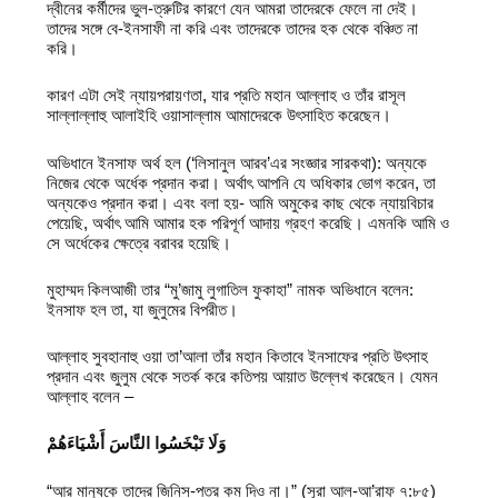
দ্বীনের কর্মীদের ভুল-ত্রুটির কারণে যেন আমরা তাদেরকে ফেলে না দেই।
তাদের সঙ্গে বে-ইনসাফী না করি এবং তাদেরকে তাদের হক থেকে বঞ্চিত না
করি।
কারণ এটা সেই ন্যায়পরায়ণতা, যার প্রতি মহান আল্লাহ ও তাঁর রাসূল
সাল্লাল্লাহু আলাইহি ওয়াসাল্লাম আমাদেরকে উৎসাহিত করেছেন।
অভিধানে ইনসাফ অর্থ হল (‘লিসানুল আরব’এর সংজ্ঞার সারকথা): অন্যকে
নিজের থেকে অর্ধেক প্রদান করা। অর্থাৎ আপনি যে অধিকার ভোগ করেন, তা
অন্যকেও প্রদান করা। এবং বলা হয়- আমি অমুকের কাছ থেকে ন্যায়বিচার
পেয়েছি, অর্থাৎ আমি আমার হক পরিপূর্ণ আদায় গ্রহণ করেছি। এমনকি আমি ও
সে অর্ধেকের ক্ষেত্রে বরাবর হয়েছি।
মুহাম্মদ কিলআজী তার “মু’জামু লুগাতিল ফুকাহা” নামক অভিধানে বলেন:
ইনসাফ হল তা, যা জুলুমের বিপরীত।
আল্লাহ সুবহানাহু ওয়া তা’আলা তাঁর মহান কিতাবে ইনসাফের প্রতি উৎসাহ
প্রদান এবং জুলুম থেকে সতর্ক করে কতিপয় আয়াত উল্লেখ করেছেন। যেমন
আল্লাহ বলেন –
وَلَا تَبْخَسُوا النَّاسَ أَشْيَاءَهُمْ
“আর মানুষকে তাদের জিনিস-পত্র কম দিও না।” (সূরা আল-আ’রাফ ৭:৮৫)