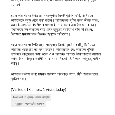
২৫৭৮)
মহান আরশের অধিপতি মহান আল্লাহর নিকট প্রার্থনা করি, তিনি যেন
আমাদেরকে জুলুম থেকে রক্ষা করেন। আমাদেরকে সৃষ্টির সকল জীবের সাথে,
এমনকি আমাদের বিরোধীদের সাথেও ইনসাফ করার তাওফিক দান করেন।
কিয়ামতের দিন আমাদের ঘাড়ে কোন জুলুমের অভিযোগ বাকি না রাখেন,
বিশেষত: মুসলমানদের বিরুদ্ধে জুলুমের অভিযোগ।
মহান আরশের অধিপতি মহান আল্লাহর নিকট প্রার্থনা করছি, তিনি যেন
আমাদের প্রতি তার দয়া বর্ষণ করেন। আমাদেরকে এবং আমাদের পূর্ববর্তী
ঈমানদার ভাইদেরকে ক্ষমা করেন এবং আমাদের অন্তরে ঈমানদারদের ব্যাপারে
কোন হিংসা-বিদ্বেষ অবশিষ্ট না রাখেন। নিশ্চয়ই তিনি পরম মহানুভব, অসীম
দয়ালু।
আমাদের সর্বশেষ কথা: সমস্ত প্রশংসা আল্লাহর জন্য, যিনি জগতসমূহের
প্রতিপালক।
(Visited 618 times, 1 visits today)
Posted in
প্রবন্ধ
,
ফিকর
,
মানহাজ
Tagged
শায়খ খালিদ বাতারফি