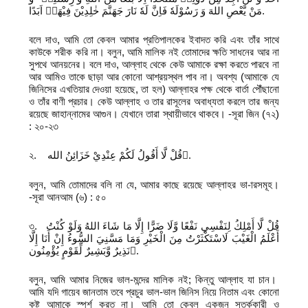
مَنْ یَّعْصِ اللهَ وَ رَسُوْلَهٗ فَاِنَّ لَهٗ نَارَ جَهَنَّمَ خٰلِدِیْنَ فِیْهَاۤ اَبَدًا.
বলে দাও, আমি তো কেবল আমার প্রতিপালকের ইবাদত করি এবং তাঁর সাথে
কাউকে শরীক করি না। বলুন, আমি মালিক নই তোমাদের ক্ষতি সাধনের আর না
সুপথে আনয়নের। বলে দাও, আল্লাহ থেকে কেউ আমাকে রক্ষা করতে পারবে না
আর আমিও তাকে ছাড়া আর কোনো আশ্রয়স্থল পাব না। অবশ্য (আমাকে যে
জিনিসের এখতিয়ার দেওয়া হয়েছে, তা হল) আল্লাহর পক্ষ থেকে বার্তা পৌঁছানো
ও তাঁর বাণী প্রচার। কেউ আল্লাহ ও তার রাসূলের অবাধ্যতা করলে তার জন্য
রয়েছে জাহান্নামের আগুন। যেখানে তারা স্থায়ীভাবে থাকবে। -সূরা জিন (৭২)
: ২০-২৩
২. قُلْ لَّا أَقُولُ لَكُمْ عِنْدِيْ خَزَائِنُ الله.ِ
বলুন, আমি তোমাদের বলি না যে, আমার কাছে রয়েছে আল্লাহর ভা-ারসমূহ।
-সূরা আনআম (৬) : ৫০
৩. قُلْ لَّا أَمْلِكُ لِنَفْسِي نَفْعًا وَّلَا ضَرًّا إِلَّا مَا شَاءَ اللهُ وَلَوْ كُنْتُ
أَعْلَمُ الْغَيْبَ لَاسْتَكْثَرْتُ مِنَ الْخَيْرِ وَمَا مَسَّنِيَ السُّوءُ إِنْ أَنَا إِلَّا
نَذِيرٌ وَّبَشِيرٌ لِّقَوْمٍ يُؤْمِنُون.َ
বলুন, আমি আমার নিজের ভাল-মন্দের মালিক নই; কিন্তু আল্লাহ যা চান।
আমি যদি গায়েব জানতাম তবে প্রচুর ভাল-ভাল জিনিস নিয়ে নিতাম এবং কোনো
কষ্ট আমাকে স্পর্শ করত না। আমি তো কেবল একজন সতর্ককারী ও