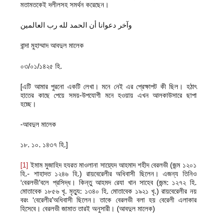
মতামতকেই দলীলসহ সমর্থন করেছেন।
وآخر دعوانا أن الحمد لله رب العالمين
বান্দা মুহাম্মাদ আবদুল মালেক
০৩/০১/১৪২৫ হি.
[এটি আমার পুরনো একটি লেখা। মনে নেই এর প্রেক্ষাপট কী ছিল। হঠাৎ
হাতের কাছে পেয়ে সময়-উপযোগী মনে হওয়ায় এখন আলকাউসারে ছাপা
হচ্ছে।
-আবদুল মালেক
১৮. ১০. ১৪৩৭ হি.]
[1]
ইমাম মুজাহিদ হযরত মাওলানা সায়্যেদ আহমাদ শহীদ বেরলভী (জন্ম ১২০১
হি.- শাহাদত ১২৪৬ হি.) রায়বেরেলীর অধিবাসী ছিলেন। এজন্য তিনিও
‘বেরলভী’বলে প্রসিদ্ধ। কিন্তু আহমদ রেযা খান সাহেব (জন্ম: ১২৭২ হি.
মোতাবেক ১৮৫৬ খৃ. মৃত্যু: ১৩৪০ হি. মোতাবেক ১৯২১ খৃ.) রায়বেরেলীর নয়
বরং ‘বেরেলীর’অধিবাসী ছিলেন। তাকে বেরলভী বলা হয় বেরেলী এলাকার
হিসেবে। বেরলভী জামাত তারই অনুসারী। (আবদুল মালেক)