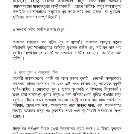
করেছেন। কিন্তু বেরলভী জনসাধারণ রাসূল সাল্লাল্লাহু আলাইহি
ওয়াসাল্লামের মানবসত্তার অস্বীকারকারী। তাদের আকীদা- রাসূল সাল্লাল্লাহু
আলাইহি ওয়াসাল্লামের সত্তাকে নূর দ্বারা তৈরি করা হয়েছে, যা কুরআন-
হাদীসের ঘোষণার সম্পূর্ণ বিরোধী।
এ সম্পর্কে সহীহ আকীদ জানতে দেখুন :
মাওলানা সরফরায খান রচিত ‘নূর ও বাশার’। মাওলানা আবদুল মাজেদ
দরিয়াবাদী কৃত ‘বাশারিয়্যাতে আম্বিয়া কুরআন মাজীদ মে’, সাইয়েদ লাল শাহ
বুখারীর ‘বাশারিয়্যাতে রাসূল’ ও মাওলানা মতিউর রহমানের ‘প্রচলিত জাল
হাদীস’।
৫. কবর পূজা ও অন্যান্য র্শিক
বেরলভী জনসাধারণের একটি বড় অংশ মাজার পূজারী। বেরলভী সম্প্রদায়ের
আলেমরা তাদের জনসাধারণকে যখন এই সবক দিয়েছে যে, প্রত্যেক বুযুর্গই
হাযির-নাযির । মোখতারে কুল। হাজত পূরণকারী ও বিপদাপদ বিদূরণকারী।
তখন তারা মনোবাঞ্ছা পূরণের জন্য ও বালা মসিবত থেকে মুক্তি পাওয়ার জন্য
বুযুর্গানে দ্বীনের কবরে তাওয়াফ ও সেজদা২
[2]
কবরওয়ালার কাছে প্রার্থনা ও
ফরিয়াদ, তাদের নাম জপা, গায়রুল্লাহর নামে মান্নত মানা, এবং গায়রুল্লাহর
নৈকট্য অর্জনের জন্য পশু কুরবানীর মতো প্রকাশ্য শিরকী কর্মকাণ্ডে লিপ্ত
হয়েছে।
উল্লেখিত কর্মগুলো শিরক হওয়া দিবালোকের ন্যায় স্পষ্ট। এ বিষয়ে কুরআন
হাদীসের প্রমাণাদী জানার জন্য নিম্নোক্ত গ্রন্থাবলী দ্রষ্টব্য :