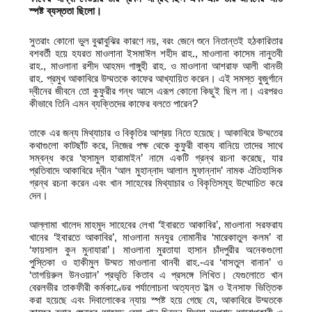
স্পষ্ট ব্যস্ততা ছিলো।
সুতরাং কোনো ভুল বুঝাবুঝির কারণে নয়, বরং জেনে শুনে নিতান্তই হঠকারিতার
বশবর্তী হয়ে হযরত মাওলানা ইসমাঈল শহীদ রাহ., মাওলানা কাসেম নানুতবী
রাহ., মাওলানা রশীদ আহমদ গাঙ্গুহী রাহ. ও মাওলানা আশরাফ আলী থানভী
রাহ. প্রমুখ আকাবিরে উম্মতকে কাফের আখ্যায়িত করেন। এই সমস্ত বুজুর্গানে
দ্বীনের জীবনে তো কুফুরীর গন্ধ আসে এরূপ কোনো কিছুই ছিল না। এরপরও
কীভাবে তিনি এমন ব্যক্তিদের কাফের বলতে পারেন?
তাকে এর জন্য মিথ্যাচার ও বিকৃতির আশ্রয় নিতে হয়েছে। আকাবিরে উম্মতের
কথাগুলো কাটছাঁট করে, নিজের পক্ষ থেকে কুফুরী বাক্য বানিয়ে তাদের সাথে
সম্বন্ধ করে ‘হুসামুল হারামাইন’ নামে একটি গ্রন্থ রচনা করেছে, যার
প্রতিবাদে আকাবিরে দ্বীন ‘আল মুহান্নাদ আলাল মুফান্নাদ’ নামক ঐতিহাসিক
গ্রন্থ রচনা করেন এবং খান সাহেবের মিথ্যাচার ও বিকৃতিসমূহ উম্মোচিত করে
দেন।
আল্লামা খালেদ মাহমুদ সাহেবের লেখা ‘ইবারতে আকাবির’, মাওলানা সরফরায
খানের ‘ইবারতে আকাবির’, মাওলানা মনযুর নোমানীর ‘মারেকাতুল কলম’ বা
‘ফায়সাল কুন মুনাযারা’। মাওলানা মুরতাযা হাসান চাঁদপুরীর অনেকগুলো
পুস্তিকা ও হাকীমুল উম্মত মাওলানা থানবী রাহ.-এর ‘বাসতুল বানান’ ও
‘তাগয়িরুল উনওয়ান’ প্রভৃতি কিতাব এ প্রসঙ্গে লিখিত। যেগুলোতে খান
বেরলভীর তাকফীরী কর্মকাণ্ডের পর্যালোচনা অত্যন্ত ইল্ম ও ইনসাফ ভিত্তিক
করা হয়েছে এবং দিবালোকের ন্যায় স্পষ্ট হয়ে গেছে যে, আকাবিরে উম্মতকে