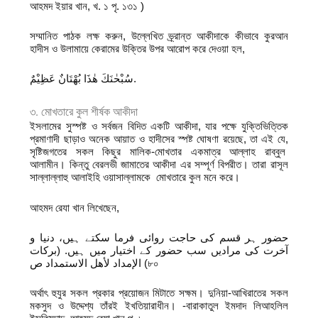
আহমদ ইয়ার খান, খ. ১ পৃ. ১৩১ )
সম্মানিত পাঠক লক্ষ করুন, উল্লেখিত ভ্র্রান্ত আকীদাকে কীভাবে কুরআন
হাদীস ও উলামায়ে কেরামের উক্তির উপর আরোপ করে দেওয়া হল,
سُبْحٰنَكَ هٰذَا بُهْتَانٌ عَظِیْمٌ.
৩. মোখতারে কুল শীর্ষক আকীদা
ইসলামের সুস্পষ্ট ও সর্বজন বিদিত একটি আকীদা, যার পক্ষে যুক্তিভিত্তিক
প্রমাণাদী ছাড়াও অনেক আয়াত ও হাদীসের স্পষ্ট ঘোষণা রয়েছে, তা এই যে,
সৃষ্টিজগতের সকল কিছুর মালিক-মোখতার একমাত্র আল্লাহ রাব্বুল
আলামীন। কিন্তু বেরলভী জামাতের আকীদা এর সম্পূর্ণ বিপরীত। তারা রাসূল
সাল্লাল্লাহু আলাইহি ওয়াসাল্লামকে মোখতারে কুল মনে করে।
আহমদ রেযা খান লিখেছেন,
حضور ہر قسم کی حاجت روائی فرما سکتے ہیں، دنیا و
آخرت کی مرادیں سب حضور کے اختیار میں ہیں. (برکات
الإمداد لأهل الاستمداد ص (৮০
অর্থাৎ হুযুর সকল প্রকার প্রয়োজন মিটাতে সক্ষম। দুনিয়া-আখিরাতের সকল
মকসুদ ও উদ্দেশ্য তাঁরই ইখতিয়ারাধীন। -বারাকাতুল ইমদাদ লিআহলিল