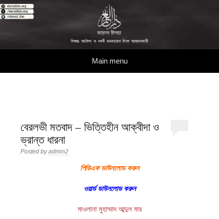
দারুল ইলম
বিশুদ্ধ আকিদা ও নববী মানহাজের দিকে আহ্বানকারী
Skip to content
Main menu
বেরলভী মতবাদ – ভিত্তিহীন আক্বীদা ও
ভ্রান্ত ধারনা
Posted by
admin2
পিডিএফ ডাউনলোড করুন
ওয়ার্ড ডাউনলোড করুন
মাওলানা মুহাম্মাদ আব্দুল মার