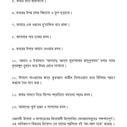
৫. কবরে বাতি জ্বালানো।
৬. কবরের উপর চাদর বিছানো ও ফুল ছড়ানো।
৭. মাযারে এক ধরনের মু‘তাকিফ বনে থাকা।
৮. জানাযার পরে দুআর রসম।
৯. কবরের উপরে আযান দেওয়ার রসম।
১০. আযান ও ইকামতে ‘আশহাদু আন্না মুহাম্মাদার রাসূলুল্লাহ’ বলার সময়
বৃদ্ধাঙ্গুল চুম্বন করে উভয় চোখে লাগানো।
১১. ঈসালে সাওয়াবের জন্য কুরআনে কারীম তিলাওয়াত করে বিনিময় গ্রহণ
করাকে বৈধ মনে করা।
১২. খাবার সামনে নিয়ে বিশেষ পদ্ধতিতে ফাতেহা পড়ার রসম।
১৩. আযানের পূর্বে দুরূদ ও সালামের রসম।
বেরলভী উলামা ও মাশায়েখের কিতাবাদী উল্লেখিত বেদআতসমূহের পক্ষপাতপূর্ণ।
এর অধিকাংশ বিষয়ের উল্লেখ তো তাদের প্রসিদ্ধ বই ‘জা-আল হকে’ রয়েছে।