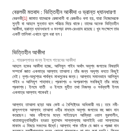
বেরলভী মতবাদ : ভিত্তিহীন আকীদা ও ভ্রান্ত ধ্যানধারণা
বেরলভী
[1]
জামাত যাদেরকে রেজাখানী বা রেজভীও বলা হয়, যারা নিজেদেরকে
সুন্নী বা আহলে সুন্নাত বলে পরিচয় দিয়ে থাকে। তাদের অনেক ভিত্তিহীন
আকীদা, ভ্রান্ত ধ্যানধারণা ও মনগড়া রসম-রেওয়ায রয়েছে। খুব সংক্ষেপে তার
একটি তালিকা এখানে তুলে ধরা হল।
ভিত্তিহীন আকীদা
১. গায়রুল্লাহর জন্য ইলমে গায়েবের আকীদা
আহলে হকের আকীদা হচ্ছে, আলিমুল গাইব অর্থাৎ অদৃশ্য জগতের বিষয়াদি
সম্পর্কে জ্ঞাত একমাত্র আল্লাহ তাআলা। তাঁর জন্য অদৃশ্য বলতে কিছুই
নেই। দৃশ্য-অদৃশ্যের পার্থক্য মাখলুকের জন্য। আল্লাহ সমানভাবে আলিমুল
গাইব ও আলিমুশ শাহাদাহ। প্রকাশ্য ও অপ্রকাশ্য সবকিছুই তাঁর কাছে
প্রকাশ্য। ইলমে যাতী ও ইলমে মুহীত তথা নিজস্ব ও সর্বব্যাপী ইলম
একমাত্র আল্লাহ পাকেরই।
আল্লাহ তাআলা ছাড়া আর কেউ এ বৈশিষ্ট্যের অধিকারী নয়। তবে নবী-
রাসূলগণকে আল্লাহ তাআলা ওহীর মাধ্যমে অদৃশ্য জগতের বহু জ্ঞান দান
করেছেন। আর নবীগণের মধ্যে সাইয়েদুল আম্বিয়া ওয়াল মুরসালীন,
খাতামাতুন্নাবিয়্যীন হযরত মুহাম্মাদ সাল্লাল্লাহু আলাইহি ওয়া সাল্লামের
মাকাম এ বিষয়ে সকলের ঊর্ধ্বে। আল্লাহ পাক তাঁকে যে জ্ঞান ও প্রজ্ঞা দান
করেছেন সমষ্টিগতভাবে অন্য কোনো রাসূলকেও তা দান করা হয়নি। কিন্তু