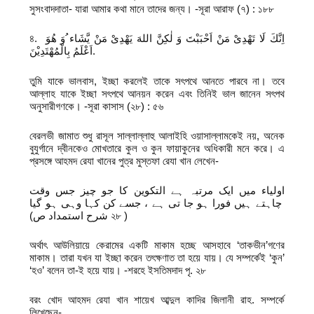
সুসংবাদদাতা- যারা আমার কথা মানে তাদের জন্য। -সূরা আরাফ (৭) : ১৮৮
৪. اِنَّكَ لَا تَهْدِیْ مَنْ اَحْبَبْتَ وَ لٰكِنَّ اللهَ یَهْدِیْ مَنْ یَّشَاء ُوَ هُوَ
اَعْلَمُ بِالْمُهْتَدِیْنَ.
তুমি যাকে ভালবাস, ইচ্ছা করলেই তাকে সৎপথে আনতে পারবে না। তবে
আল্লাহ যাকে ইচ্ছা সৎপথে আনয়ন করেন এবং তিনিই ভাল জানেন সৎপথ
অনুসারীগণকে। -সূরা কাসাস (২৮) : ৫৬
বেরলভী জামাত শুধু রাসূল সাল্লাল্লাহু আলাইহি ওয়াসাল্লামকেই নয়, অনেক
বুযুর্গানে দ্বীনকেও মোখতারে কুল ও কুন ফায়াকুনের অধিকারী মনে করে। এ
প্রসঙ্গে আহমদ রেযা খানের পুত্র মুস্তফা রেযা খান লেখেন-
اولیاء میں ایک مرتبہ ہے التکوین کا جو چیز جس وقت
چاہتے ہیں فورا ہو جا تی ہے ، جسے کن کہا وہی ہو گیا
(شرح استمداد ص ২৮ )
অর্থাৎ আউলিয়ায়ে কেরামের একটি মাকাম হচ্ছে আসহাবে ‘তাকভীন’গণের
মাকাম। তারা যখন যা ইচ্ছা করেন তৎক্ষণাত তা হয়ে যায়। যে সম্পর্কেই ‘কুন’
‘হও’ বলেন তা-ই হয়ে যায়। -শরহে ইসতিমদাদ পৃ. ২৮
বরং খোদ আহমদ রেযা খান শায়েখ আব্দুল কাদির জিলানী রাহ. সম্পর্কে
লিখেছেন-