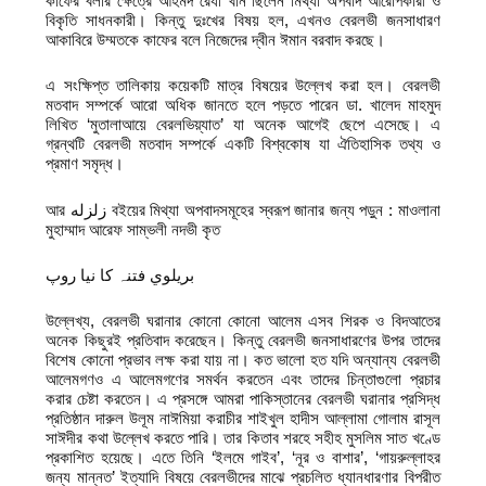
কাফের বলার ক্ষেত্রে আহমদ রেযা খান ছিলেন মিথ্যা অপবাদ আরোপকারী ও
বিকৃতি সাধনকারী। কিন্তু দুঃখের বিষয় হল, এখনও বেরলভী জনসাধারণ
আকাবিরে উম্মতকে কাফের বলে নিজেদের দ্বীন ঈমান বরবাদ করছে।
এ সংক্ষিপ্ত তালিকায় কয়েকটি মাত্র বিষয়ের উল্লেখ করা হল। বেরলভী
মতবাদ সম্পর্কে আরো অধিক জানতে হলে পড়তে পারেন ডা. খালেদ মাহমুদ
লিখিত ‘মুতালাআয়ে বেরলভিয়্যাত’ যা অনেক আগেই ছেপে এসেছে। এ
গ্রন্থটি বেরলভী মতবাদ সম্পর্কে একটি বিশ্বকোষ যা ঐতিহাসিক তথ্য ও
প্রমাণ সমৃদ্ধ।
আর زلزله বইয়ের মিথ্যা অপবাদসমূহের স্বরূপ জানার জন্য পড়ুন : মাওলানা
মুহাম্মাদ আরেফ সাম্ভলী নদভী কৃত
بريلوي فتنہ كا نيا روپ
উল্লেখ্য, বেরলভী ঘরানার কোনো কোনো আলেম এসব শিরক ও বিদআতের
অনেক কিছুরই প্রতিবাদ করেছেন। কিন্তু বেরলভী জনসাধারণের উপর তাদের
বিশেষ কোনো প্রভাব লক্ষ করা যায় না। কত ভালো হত যদি অন্যান্য বেরলভী
আলেমগণও এ আলেমগণের সমর্থন করতেন এবং তাদের চিন্তাগুলো প্রচার
করার চেষ্টা করতেন। এ প্রসঙ্গে আমরা পাকিস্তানের বেরলভী ঘরানার প্রসিদ্ধ
প্রতিষ্ঠান দারুল উলূম নাঈমিয়া করাচীর শাইখুল হাদীস আল্লামা গোলাম রাসূল
সাঈদীর কথা উল্লেখ করতে পারি। তার কিতাব শরহে সহীহ মুসলিম সাত খণ্ডে
প্রকাশিত হয়েছে। এতে তিনি ‘ইলমে গাইব’, ‘নূর ও বাশার’, ‘গায়রুল্লাহর
জন্য মান্নত’ ইত্যাদি বিষয়ে বেরলভীদের মাঝে প্রচলিত ধ্যানধারণার বিপরীত