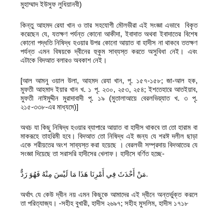
মুহাম্মাদ ইউসুফ লুধিয়ানবী)
কিন্তু আহমদ রেযা খান ও তার সহযোগী মৌলভীরা এই সংজ্ঞা এভাবে বিকৃত
করেছেন যে, যতক্ষণ পর্যন্ত কোনো আকীদা, ইবাদাত অথবা ইবাদাতের বিশেষ
কোনো পদ্ধতি নিষিদ্ধ হওয়ার উপর কোনো আয়াত বা হাদীস না থাকবে ততক্ষণ
পর্যন্ত এমন বিষয়কে দ্বীনের হুকুম সাব্যস্ত করতে অসুবিধা নেই। এবং
এটাকে বিদআত বলারও অবকাশ নেই।
[আল আমনু ওয়াল উলা, আহমদ রেযা খান, পৃ. ১৫৭-১৫৮; জা-আল হক,
মুফতী আহমাদ ইয়ার খান খ. ১ পৃ. ২৩০, ২৫৩, ২৫৪; ইশতেহারে আতইয়াব,
মুফতী নাঈমুদ্দীন মুরাদাবাদী পৃ. ১৯ (মুতালাআয়ে বেরলভিয়্যাত খ. ৩ পৃ.
২১৫-৩৩৮-এর মাধ্যমে)]
অথচ যা কিছু নিষিদ্ধ হওয়ার ব্যাপারে আয়াত বা হাদীস থাকবে তা তো হারাম বা
মাকরূহে তাহরিমী হবে। বিদআত তো নিষিদ্ধ এই জন্য যে শরঈ দলীল ছাড়া
একে শরীয়তের অংশ সাব্যস্ত করা হয়েছে । বেরলভী সম্প্রদায় বিদআতের যে
সংজ্ঞা দিয়েছে তা সরাসরি হাদীসের খেলাফ। হাদীসে বর্ণিত হচ্ছে-
مَنْ أَحْدَثَ فِي أَمْرِنَا هَذَا مَا لَيْسَ مِنْهُ فَهُوَ رَدٌّ.
অর্থাৎ যে কেউ দ্বীন নয় এমন কিছুকে আমাদের এই দ্বীনে অন্তর্ভুক্ত করলে
তা পরিত্যাজ্য। -সহীহ বুখারী, হাদীস ২৬৯৭; সহীহ মুসলিম, হাদীস ১৭১৮