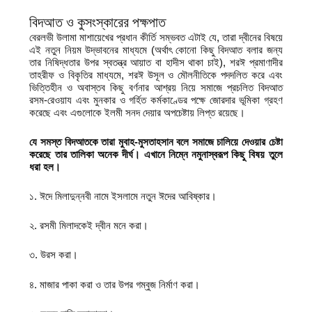
বিদআত ও কুসংস্কারের পক্ষপাত
বেরলভী উলামা মাশায়েখের প্রধান কীর্তি সম্ভবত এটাই যে, তারা দ্বীনের বিষয়ে
এই নতুন নিয়ম উদ্ভাবনের মাধ্যমে (অর্থাৎ কোনো কিছু বিদআত বলার জন্য
তার নিষিদ্ধতার উপর স্বতন্ত্র আয়াত বা হাদীস থাকা চাই), শরঈ প্রমাণাদীর
তাহরীফ ও বিকৃতির মাধ্যমে, শরঈ উসূল ও মৌলনীতিকে পদদলিত করে এবং
ভিত্তিহীন ও অবাস্তব কিছু বর্ণনার আশ্রয় নিয়ে সমাজে প্রচলিত বিদআত
রসম-রেওয়ায এবং মুনকার ও গর্হিত কর্মকাণ্ডের পক্ষে জোরদার ভূমিকা গ্রহণ
করেছে এবং এগুলোকে ইলমী সনদ দেয়ার অপচেষ্টায় লিপ্ত রয়েছে।
যে সমস্ত বিদআতকে তারা মুবাহ-মুসতাহসান বলে সমাজে চালিয়ে দেওয়ার চেষ্টা
করেছে তার তালিকা অনেক দীর্ঘ। এখানে নিম্নে নমুনাস্বরূপ কিছু বিষয় তুলে
ধরা হল।
১. ঈদে মিলাদুন্নবী নামে ইসলামে নতুন ঈদের আবিষ্কার।
২. রসমী মিলাদকেই দ্বীন মনে করা।
৩. উরস করা।
৪. মাজার পাকা করা ও তার উপর গম্বুজ নির্মাণ করা।