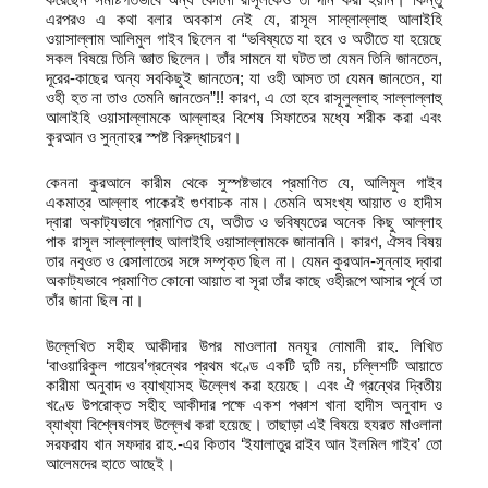
এরপরও এ কথা বলার অবকাশ নেই যে, রাসূল সাল্লাল্লাহু আলাইহি
ওয়াসাল্লাম আলিমুল গাইব ছিলেন বা “ভবিষ্যতে যা হবে ও অতীতে যা হয়েছে
সকল বিষয়ে তিনি জ্ঞাত ছিলেন। তাঁর সামনে যা ঘটত তা যেমন তিনি জানতেন,
দূরের-কাছের অন্য সবকিছুই জানতেন; যা ওহী আসত তা যেমন জানতেন, যা
ওহী হত না তাও তেমনি জানতেন”!! কারণ, এ তো হবে রাসূলুল্লাহ সাল্লাল্লাহু
আলাইহি ওয়াসাল্লামকে আল্লাহর বিশেষ সিফাতের মধ্যে শরীক করা এবং
কুরআন ও সুন্নাহর স্পষ্ট বিরুদ্ধাচরণ।
কেননা কুরআনে কারীম থেকে সুস্পষ্টভাবে প্রমাণিত যে, আলিমুল গাইব
একমাত্র আল্লাহ পাকেরই গুণবাচক নাম। তেমনি অসংখ্য আয়াত ও হাদীস
দ্বারা অকাট্যভাবে প্রমাণিত যে, অতীত ও ভবিষ্যতের অনেক কিছু আল্লাহ
পাক রাসূল সাল্লাল্লাহু আলাইহি ওয়াসাল্লামকে জানাননি। কারণ, ঐসব বিষয়
তার নবুওত ও রেসালাতের সঙ্গে সম্পৃক্ত ছিল না। যেমন কুরআন-সুন্নাহ দ্বারা
অকাট্যভাবে প্রমাণিত কোনো আয়াত বা সূরা তাঁর কাছে ওহীরূপে আসার পূর্বে তা
তাঁর জানা ছিল না।
উল্লেখিত সহীহ আকীদার উপর মাওলানা মনযূর নোমানী রাহ. লিখিত
‘বাওয়ারিকুল গায়েব’গ্রন্থের প্রথম খণ্ডে একটি দুটি নয়, চল্লিশটি আয়াতে
কারীমা অনুবাদ ও ব্যাখ্যাসহ উল্লেখ করা হয়েছে। এবং ঐ গ্রন্থের দ্বিতীয়
খণ্ডে উপরোক্ত সহীহ আকীদার পক্ষে একশ পঞ্চাশ খানা হাদীস অনুবাদ ও
ব্যাখ্যা বিশ্লেষণসহ উল্লেখ করা হয়েছে। তাছাড়া এই বিষয়ে হযরত মাওলানা
সরফরায খান সফদার রাহ.-এর কিতাব ‘ইযালাতুর রাইব আন ইলমিল গাইব’ তো
আলেমদের হাতে আছেই।