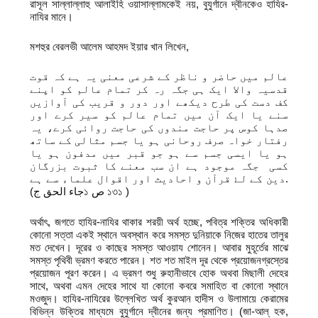
রাসূল সাল্লাল্লাহু আলাইহি ওয়াসাল্লামকেই নয়, বুযুর্গানে দ্বীনকেও হাযির-
নাযির মানে।
মশহুর বেরলভী আলেম আহমদ ইয়ার খান লিখেন,
عالم میں حاضر و ناظر کے شرعی معنی یہ ہے کہ قوت
قدسیہ والا ایک ہی جگہ رہ کر تمام عالم کو اپنے
کف دست کی طرح دیکھے اور دور و قریب کی آوازیں
سنے یا ایک آن میں تمام عالم کو سیر کرے اور
صدہا کوس پر حاجت مندوں کی حاجت روائی کرے، یہ
رفتار خواہ صرف روحانی ہو یا جسم مثالی کے ساتھ
ہو یا ایسی جسم سے ہو جو قبر میں مدفون ہو یا
کسی جگہ موجود ہے ان سب معنے کا ثبوت بزرگان
دین کے لۓ قرآن و احادیث اور اقوال علماء سے ہے.
(جاء الحق ج১ ص ১৩১ )
অর্থাৎ, জগতে হাযির-নাযির থাকার শরয়ী অর্থ হচ্ছে, পবিত্র শক্তির অধিকারী
কোনো সত্তা একই স্থানে অবস্থান করে সমস্ত দুনিয়াকে নিজের হাতের তালুর
মত দেখেন। দূরের ও কাছের সমস্ত আওয়ায শোনেন। আবার মুহূর্তের মাঝে
সমস্ত পৃথিবী ভ্রমণ করতে পারেন। শত শত মাইল দূর থেকে প্রয়োজনগ্রস্তের
প্রয়োজন পূরণ করেন। এ ভ্রমণ শুধু রুহানীভাবে হোক অথবা মিছালী দেহের
সাথে, অথবা এমন দেহের সাথে যা কোনো কবরে সমাহিত বা কোনো স্থানে
মওজুদ। হাযির-নাযিরের উল্লেখিত অর্থ কুরআন হাদীস ও উলামায়ে কেরামের
বিভিন্ন উক্তির মাধ্যমে বুযুর্গানে দ্বীনের জন্য প্রমাণিত। (জা-আল্ হক,