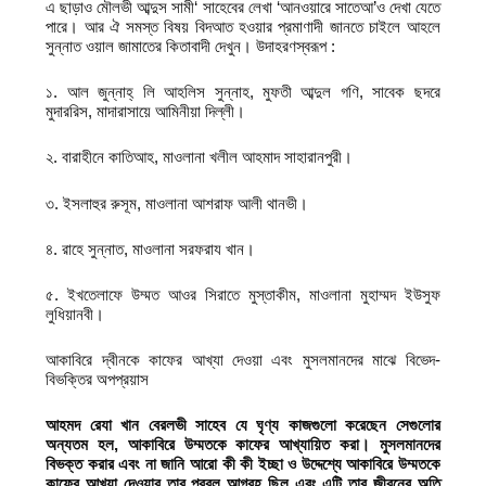
এ ছাড়াও মৌলভী আব্দুস সামী‘ সাহেবের লেখা ‘আনওয়ারে সাতেআ’ও দেখা যেতে
পারে। আর ঐ সমস্ত বিষয় বিদআত হওয়ার প্রমাণাদী জানতে চাইলে আহলে
সুন্নাত ওয়াল জামাতের কিতাবাদী দেখুন। উদাহরণস্বরূপ :
১. আল জুন্নাহ্ লি আহলিস সুন্নাহ, মুফতী আব্দুল গণি, সাবেক ছদরে
মুদাররিস, মাদারাসায়ে আমিনীয়া দিল্লী।
২. বারাহীনে কাতিআহ, মাওলানা খলীল আহমাদ সাহারানপুরী।
৩. ইসলাহুর রুসূম, মাওলানা আশরাফ আলী থানভী।
৪. রাহে সুন্নাত, মাওলানা সরফরায খান।
৫. ইখতেলাফে উম্মত আওর সিরাতে মুস্তাকীম, মাওলানা মুহাম্মদ ইউসুফ
লুধিয়ানবী।
আকাবিরে দ্বীনকে কাফের আখ্যা দেওয়া এবং মুসলমানদের মাঝে বিভেদ-
বিভক্তির অপপ্রয়াস
আহমদ রেযা খান বেরলভী সাহেব যে ঘৃণ্য কাজগুলো করেছেন সেগুলোর
অন্যতম হল, আকাবিরে উম্মতকে কাফের আখ্যায়িত করা। মুসলমানদের
বিভক্ত করার এবং না জানি আরো কী কী ইচ্ছা ও উদ্দেশ্যে আকাবিরে উম্মতকে
কাফের আখ্যা দেওয়ার তার প্রবল আগ্রহ ছিল এবং এটি তার জীবনের অতি