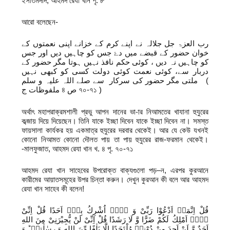
ইসতিমদাদ, আহমদ রেযা খান পৃ. ৮
আরো বলেছেন-
رب العزۃ جل جلالہ نے اپنے کرم کے خزانے اپنی نعمتوں کے
خوان حضور کے قبضے ميں دۓ جس کو چاہیں دیں اور جس
کو چاہیں نہ دیں ، کوئی حکم نافذ نہیں ہوتا مگر حضور کے
دربار سے، کوئی نعمت کوئی دولت کسی کو کبھی نہیں
ملتی مگر حضور کی سرکار سے صلے اللہ علیہ و سلم (
ملفوظات ج ৪ ص ৭০-৭১ )
অর্থাৎ মহাপরাক্রমশালী প্রভু আপন দানের ভা-ার নিআমতের খাযানা হুযুরের
কব্জায় দিয়ে দিয়েছেন। তিনি যাকে ইচ্ছা দিবেন যাকে ইচ্ছা দিবেন না। সমস্ত
ফায়সালা কার্যকর হয় একমাত্র হুযুরের দরবার থেকেই। আর যে কেউ যখনই
কোনো নিআমত কোনো দৌলত পায় তা পায় হুযুরের রাজ-ফরমান থেকেই।
-মালফুজাত, আহমদ রেযা খান খ. ৪ পৃ. ৭০-৭১
আহমদ রেযা খান সাহেবের উপরোক্ত বাক্যগুলো পড়–ন, এরপর কুরআনে
কারীমের আয়াতসমূহের উপর চিন্তা করুন। দেখুন কুরআন কী বলে আর আহমদ
রেযা খান সাহেব কী বলেন!
قُلْ اِنَّمَاۤ اَدْعُوْا رَبِّیْ وَ لَاۤ اُشْرِكُ بِهٖۤ اَحَدًا قُلْ اِنِّیْ
لَاۤ اَمْلِكُ لَكُمْ ضَرًّا وَّ لَا رَشَدًا قُلْ اِنِّیْ لَنْ یُّجِیْرَنِیْ مِنَ اللهِ
اَحَدٌ وَّ لَنْ اَجِدَ مِنْ دُوْنِهٖ مُلْتَحَدًا اِلَّا بَلٰغًا مِّنَ اللهِ وَ رِسٰلٰتِهٖ ؕ وَ