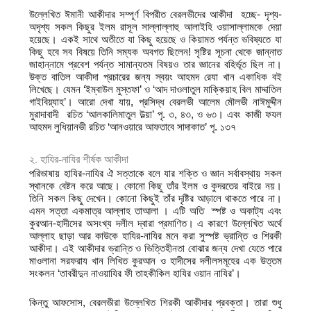
উল্লেখিত ঈমানী আকীদার সম্পূর্ণ বিপরীত বেরলভীদের আকীদা হচ্ছে- দৃশ্য-
অদৃশ্য সকল কিছুর ইলম রাসূল সাল্লাল্লাহু আলাইহি ওয়াসাল্লামকে দেয়া
হয়েছে। একই সাথে অতীতে যা কিছু হয়েছে ও কিয়ামত পর্যন্ত ভবিষ্যতে যা
কিছু হবে সব বিষয়ে তিনি সম্যক অবগত ছিলেন! সৃষ্টির সূচনা থেকে জান্নাত
জাহান্নামে প্রবেশ পর্যন্ত সামান্যতম বিষয়ও তার জ্ঞানের বহির্ভূত ছিল না।
উক্ত বাতিল আকীদা প্রচারের জন্য স্বয়ং আহমদ রেযা খান একাধিক বই
লিখেছে। যেমন ‘ইম্বাউল মুস্তফা’ ও ‘আদ দাওলাতুল মাক্কিয়াহ বিল মাদ্দাতিল
গাইবিয়্যাহ’। আরো দেখা যায়, প্রসিদ্ধ বেরলভী আলেম মৌলভী নাঈমুদ্দীন
মুরাদাবাদী রচিত ‘আলকালিমাতুল উল্য়া’ পৃ. ৩, ৪৩, ও ৬৩। এবং কাজী ফযল
আহমদ লুধিয়ানভী রচিত ‘আনওয়ারে আফতাবে সাদাকাত’ পৃ. ১৩৭
২. হাযির-নাযির শীর্ষক আকীদা
পরিভাষায় হাযির-নাযির ঐ সত্তাকে বলে যার শক্তি ও জ্ঞান সর্বাবস্থায় সকল
স্থানকে বেষ্টন করে আছে। কোনো কিছু তাঁর ইলম ও কুদরতের বাইরে নয়।
তিনি সকল কিছু দেখেন। কোনো কিছুই তাঁর দৃষ্টির আড়ালে থাকতে পারে না।
এমন সত্তা একমাত্র আল্লাহ তাআলা । এটি অতি স্পষ্ট ও অকাট্য এবং
কুরআন-হাদীসের অসংখ্য দলীল দ্বারা প্রমাণিত। এ কারণে উল্লেখিত অর্থে
আল্লাহ ছাড়া আর কাউকে হাযির-নাযির মনে করা সুস্পষ্ট ভ্রান্তি ও শিরকী
আকীদা। এই আকীদার ভ্রান্তি ও ভিত্তিহীনতা বোঝার জন্য দেখা যেতে পারে
মাওলানা সরফরায খান লিখিত কুরআন ও হাদীসের দলীলসমূহের এক উত্তম
সংকলন ‘তাবরীদুন নাওয়াযির ফী তাহকীকিল হাযির ওয়ান নাযির’।
কিন্তু আফসোস, বেরলভীরা উল্লেখিত শিরকী আকীদার প্রবক্তা। তারা শুধু