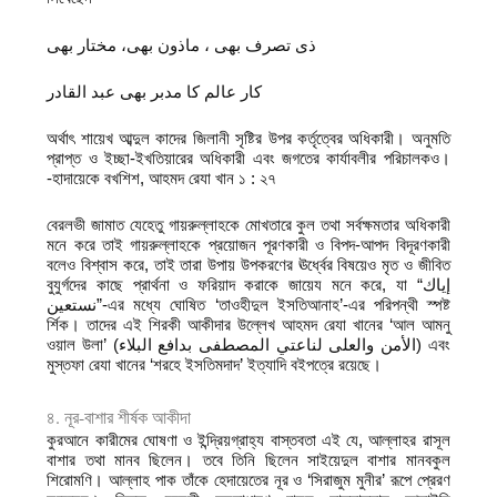
ذی تصرف بھی ، ماذون بھی، مختار بھی
کار عالم کا مدبر بھی عبد القادر
অর্থাৎ শায়েখ আব্দুল কাদের জিলানী সৃষ্টির উপর কর্তৃত্বের অধিকারী। অনুমতি
প্রাপ্ত ও ইচ্ছা-ইখতিয়ারের অধিকারী এবং জগতের কার্যাবলীর পরিচালকও।
-হাদায়েকে বখশিশ, আহমদ রেযা খান ১ : ২৭
বেরলভী জামাত যেহেতু গায়রুল্লাহকে মোখতারে কুল তথা সর্বক্ষমতার অধিকারী
মনে করে তাই গায়রুল্লাহকে প্রয়োজন পূরণকারী ও বিপদ-আপদ বিদূরণকারী
বলেও বিশ্বাস করে, তাই তারা উপায় উপকরণের ঊর্ধ্বের বিষয়েও মৃত ও জীবিত
বুযুর্গদের কাছে প্রার্থনা ও ফরিয়াদ করাকে জায়েয মনে করে, যা “إياك
نستعين”-এর মধ্যে ঘোষিত ‘তাওহীদুল ইসতিআনাহ’-এর পরিপন্থী স্পষ্ট
র্শিক। তাদের এই শিরকী আকীদার উল্লেখ আহমদ রেযা খানের ‘আল আমনু
ওয়াল উলা’ (الأمن والعلى لناعتي المصطفى بدافع البلاء) এবং
মুস্তফা রেযা খানের ‘শরহে ইসতিমদাদ’ ইত্যাদি বইপত্রে রয়েছে।
৪. নূর-বাশার শীর্ষক আকীদা
কুরআনে কারীমের ঘোষণা ও ইন্দ্রিয়গ্রাহ্য বাস্তবতা এই যে, আল্লাহর রাসূল
বাশার তথা মানব ছিলেন। তবে তিনি ছিলেন সাইয়েদুল বাশার মানবকুল
শিরোমণি। আল্লাহ পাক তাঁকে হেদায়েতের নূর ও ‘সিরাজুম মুনীর’ রূপে প্রেরণ