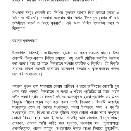
মাওলানা মনযুর নোমানী রাহ. লিখিত ‘কুরআন আপসে কিয়া কাহতা হ্যায়’ ও
‘দ্বীন ও শরীয়ত’। মাওলানা সরফরায খান লিখিত ‘ইতমামুল বুরহান ফী রদ্দি
তাউযীহুল বয়ান’ ও ‘রাহে সুন্নাত’। এই অধম লিখিত ‘তাসাউফ তত্ত্ব ও
বিশ্লেষণ’
ভ্রান্ত ধ্যানধারণা
উল্লেখিত ভিত্তিহীন আকীদাগুলো ছাড়াও যে সকল ভ্রান্ত ধারণার উপর
বেরলভী চিন্তা-ঘরানার ভিত্তি তন্মধ্যে শুধু একটি মৌলিক ভ্রান্তি উল্লেখ
করা হচ্ছে। আর তা হচ্ছে বিদআতের সংজ্ঞার তাহরীফ ও বিকৃতি। এই বিকৃতি
সাধনের কারণে বেরলভী জামাতের আলেমগণ বিদআত ও কুসংস্কারের পক্ষের
দলে পরিণত হয়েছেন।
খায়রুল কুরুন তথা সাহাবায়ে কেরাম তাবিঈন ও তাবে তাবিঈনের সোনালী যুগ
থেকে আজ পর্যন্ত বিদআতের যে সংজ্ঞা ও পরিচয় প্রতিষ্ঠিত তা হচ্ছে, শরঈ
দলীল-প্রমাণ দ্বারা যে বিষয়টি দ্বীনের অন্তর্ভুক্ত হওয়া প্রমাণিত নয় এমন
কিছুকে দ্বীনের হুকুম মনে করে করার নামই বিদআত। বিষয়টি আকাইদ
সংক্রান্ত হোক বা ইবাদত সংক্রান্ত, অথবা ইবাদতের সময় ও পদ্ধতি
সংক্রান্ত হোক, কিংবা তা হোক দ্বীনের অন্য কোনো শাখার সাথে সম্পৃক্ত
কোনো বিষয়। (দ্র. আল ই‘তিসাম, শাতেবী; আল মাদখাল, ইবনুল হাজ্জ;
মেরকাত, মোল্লা আলী কারী; রাহে সুন্নাত, সরফরায খান; মুতালাআয়ে
বেরলভিয়্যাত, খালেদ মাহমুদ; ইখতেলাফে উম্মত আওর সিরাতে মুস্তাকীম,