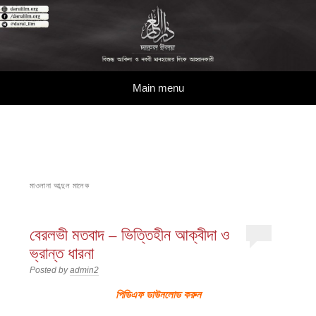
দারুল ইলম
বিশুদ্ধ আকিদা ও নববী মানহাজের দিকে আহ্বানকারী
Skip to content
Main menu
মাওলানা আব্দুল মালেক
বেরলভী মতবাদ – ভিত্তিহীন আক্বীদা ও
ভ্রান্ত ধারনা
Posted by
admin2
পিডিএফ ডাউনলোড করুন