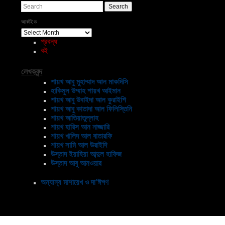
Search
আর্কাইভ
আর্কাইভ
প্রবন্ধ
বই
লেখকবৃন্দ
শায়খ আবু মুহাম্মাদ আল মাকদিসি
হাকিমুল উম্মাহ শায়খ আইমান
শায়খ আবু উবাইদা আল কুরাইশি
শায়খ আবু কাতাদা আল ফিলিস্তিনি
শায়খ আতিয়াতুল্লাহ
শায়খ হারিস আন নাজ্জারি
শায়খ খালিদ আল বাতারফি
শায়খ সামি আল উরাইদি
উস্তাদ ইয়াহিয়া আব্দুল হাফিজ
উস্তাদ আবু আনওয়ার
অন্যান্য মাশায়েখ ও দা’ঈগণ