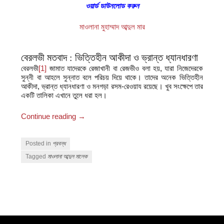
ওয়ার্ড ডাউনলোড করুন
মাওলানা মুহাম্মাদ আব্দুল মার
বেরলভী মতবাদ : ভিত্তিহীন আকীদা ও ভ্রান্ত ধ্যানধারণা
বেরলভী
[1]
জামাত যাদেরকে রেজাখানী বা রেজভীও বলা হয়, যারা নিজেদেরকে
সুন্নী বা আহলে সুন্নাত বলে পরিচয় দিয়ে থাকে। তাদের অনেক ভিত্তিহীন
আকীদা, ভ্রান্ত ধ্যানধারণা ও মনগড়া রসম-রেওয়ায রয়েছে। খুব সংক্ষেপে তার
একটি তালিকা এখানে তুলে ধরা হল।
Continue reading
→
Posted in
প্রবন্ধ
Tagged
মাওলানা আব্দুল মালেক
Post navigation