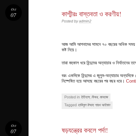
Oct
কাশ্মীরঃ বাস্তবতা ও করণীয়!
07
Posted by
admin2
আজ আমি আপনাদের সামনে ৭০ বছরের অধিক সময় ধরে 
কষ্ট নিয়ে।
তারা বহুকাল ধরে হিন্দুদের অত্যাচার ও নির্যাতনের ত
বরং একদিকে হিন্দুদের এ জুলুম-অত্যাচার অন্যদিকে স
নিষ্পেষিত হয়ে আসছে বছরের পর বছর ধরে।
Cont
Posted in
ইতিহাস
,
ফিকর
,
মানহাজ
Tagged
হাকিমুল উম্মাহ শায়খ আইমান
Oct
ষড়যন্ত্রের কবলে পর্দা!
07