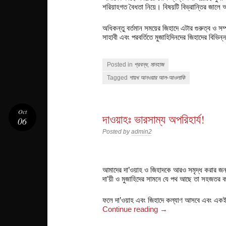
শরিয়াহগত বৈধতা নিয়ে। বিষয়টি
বিভ্রান্তির জালে 
অধিকন্তু বর্তমান সময়ের জিহাদে এটার গুরুত্ব ও
সম
সাহাবী এবং
পরবর্তিতে মুজাহিদিনদের জিহাদের বিভিন্ন
Posted in
প্রবন্ধ
,
মানহাজ
Tagged
শায়খ আনওয়ার আল-আওলাকি
Oct
দাওয়াহঃ ভারসাম্য অপরিহার্য!
06
Posted by
admin2
আমাদের দা’ওয়াহ ও জিহাদকে আরও সমৃদ্ধ করার জন
দা’য়ী ও মুজাহিদের সামনে যে পথ আছে তা সহজতর 
ফলে দা’ওয়াহ এবং জিহাদে কল্যাণ আসবে এবং একই সঙ
Continue reading
→