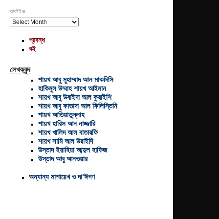
আর্কাইভ
আর্কাইভ
প্রবন্ধ
বই
লেখকবৃন্দ
শায়খ আবু মুহাম্মাদ আল মাকদিসি
হাকিমুল উম্মাহ শায়খ আইমান
শায়খ আবু উবাইদা আল কুরাইশি
শায়খ আবু কাতাদা আল ফিলিস্তিনি
শায়খ আতিয়াতুল্লাহ
শায়খ হারিস আন নাজ্জারি
শায়খ খালিদ আল বাতারফি
শায়খ সামি আল উরাইদি
উস্তাদ ইয়াহিয়া আব্দুল হাফিজ
উস্তাদ আবু আনওয়ার
অন্যান্য মাশায়েখ ও দা’ঈগণ