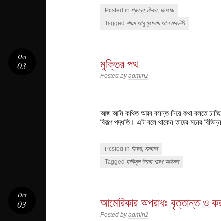
Posted in
প্রবন্ধ
,
ফিকর
,
মানহাজ
Tagged
শায়খ আবু মুহাম্মাদ আল মাকদিসি
Oct
মুক্তির পথ
03
Posted by
admin2
আজ আমি কথিত আরব বসন্ত নিয়ে কথা বলতে চাচ্ছি, য
বিকল্প পদ্ধতি। এটা বলে থাকেন তাদের মনের বিভিন্ন
Posted in
ফিকর
,
মানহাজ
Tagged
হাকিমুল উম্মাহ শায়খ আইমান
Oct
আমেরিকার অপরাধঃ বৃত্তান্ত ও ক
03
Posted by
admin2