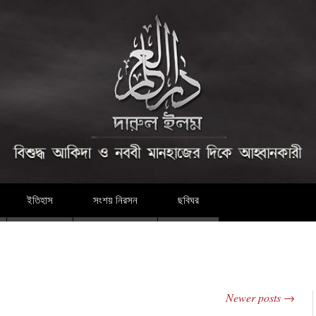
দারুল ইলম
ইতিহাস
সংশয় নিরসন
ছবিঘর
Newer posts
→