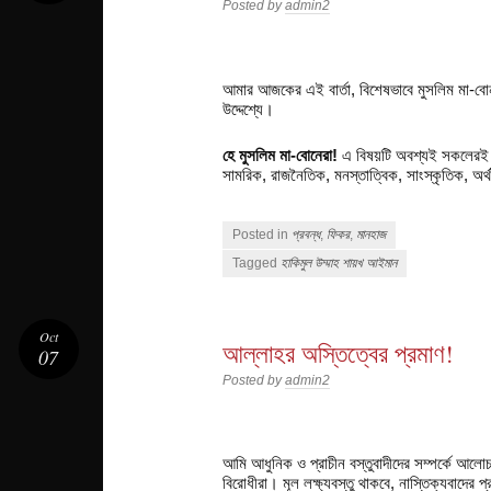
Posted by
admin2
আমার আজকের এই বার্তা, বিশেষভাবে মুসলিম মা-বোনদ
উদ্দেশ্যে।
হে মুসলিম মা-বোনেরা!
এ বিষয়টি অবশ্যই সকলেরই জ
সামরিক, রাজনৈতিক, মনস্তাত্বিক, সাংস্কৃতিক, অ
Posted in
প্রবন্ধ
,
ফিকর
,
মানহাজ
Tagged
হাকিমুল উম্মাহ শায়খ আইমান
Oct
আল্লাহর অস্তিত্বের প্রমাণ!
07
Posted by
admin2
আমি আধুনিক ও প্রাচীন বস্তুবাদীদের সম্পর্কে আল
বিরোধীরা। মূল লক্ষ্যবস্তু থাকবে, নাস্তিক্যবাদের 