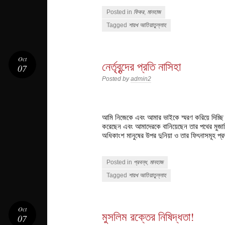
Posted in
ফিকর
,
মানহাজ
Tagged
শায়খ আতিয়াতুল্লাহ
Oct
নের্তৃবৃন্দের প্রতি নাসিহা
07
Posted by
admin2
আমি নিজেকে এবং আমার ভাইকে স্মরণ করিয়ে দিচ্ছ
করেছেন এবং আমাদেরকে বানিয়েছেন তার পথের মুজাহিদ
অধিকাংশ মানুষের উপর দুনিয়া ও তার ফিৎনাসমূহ প
Posted in
প্রবন্ধ
,
মানহাজ
Tagged
শায়খ আতিয়াতুল্লাহ
Oct
মুসলিম রক্তের নিষিদ্ধতা!
07