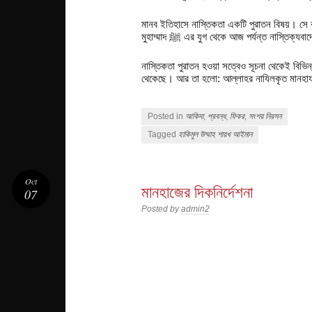
মানব ইতিহাসে নাস্তিকতা একটি পুরাতন বিষয়। সে
মুহাম্মাদ
ﷺ
এর যুগ থেকে আজ পর্যন্ত নাস্তিক্যবা
নাস্তিকতা পুরাতন হওয়া সত্বেও সূচনা থেকেই বিভি
থেকেছে। আর তা হলো: আল্লাহর নাযিলকৃত মানহায
Posted in
আকিদা
,
প্রবন্ধ
,
ফিকর
,
সংশয় নিরসন
Tagged
হাকিমুল উম্মাহ শায়খ আইমান
Oct
মানহাজের দিকনির্দেশনা
07
Posted by
admin2