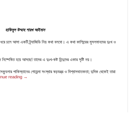
হাকিমুল উম্মাহ শায়খ আইমান
চলে আসা একটি ট্র্যাজিডি নিয় কথা বলবো। এ কথা কাশ্মিরের মুসলমানদের দুঃখ ও
লে নিষ্পেষিত হয়ে আসছে! তাদের এ দুঃখ-কষ্ট হিন্দুদের একার সৃষ্টি নয়।
েক্যুলার পাকিস্তানের গোয়েন্দা সংস্থার ষড়যন্ত্র ও বিশ্বাসঘাতকতা; দুদিক থেকেই তারা
inue reading
→