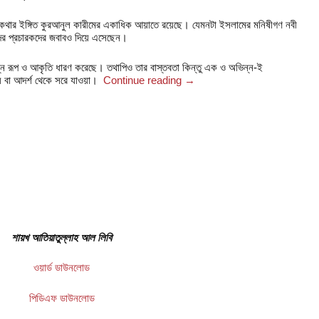
 কথার ইঙ্গিত কুরআনুল কারীমের একাধিক আয়াতে রয়েছে। যেমনটা ইসলামের মনিষীগণ নবী
দের প্রচারকদের জবাবও দিয়ে এসেছেন।
ন্ন রূপ ও আকৃতি ধারণ করেছে। তথাপিও তার বাস্তবতা কিন্তু এক ও অভিন্ন-ই
 বা আদর্শ থেকে সরে যাওয়া।
Continue reading
→
শায়খ আতিয়াতুল্লাহ আল লিবি
ওয়ার্ড ডাউনলোড
পিডিএফ ডাউনলোড