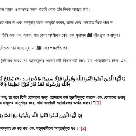
আমাদের আমল ও নফসের সকল খারাবি থেকে তাঁর নিকট আশ্রয় চাই।
তে পারে না এবং আল্লাহ্ যাকে পথভ্রষ্ট করেন, তাকে কেউ হেদায়াত দিতে পারে না।
েই, তিনি এক এবং একক, যার কোন অংশীদার নেই এবং মুহাম্মদ
ﷺ
তাঁর বান্দা ও রাসূল।
বোত্তম পথ হচ্ছে মুহাম্মদ
ﷺ
-এর প্রদর্শিত পথ।
ত (দ্বীনের মধ্যে নব আবিষ্কৃত) প্রত্যেকটি বিদ’আতই নিয়ে যায় পথভ্রষ্টতার দিকে এবং
يَا أَيُّهَا الَّذِينَ آمَنُوا 
اللَّهَ وَرَسُولَهُ فَقَدْ فَازَ فَوْزًا عَظِيمًا ﴿الأحزاب: ٧١﴾
া বল
;
তা হলে তিনি তোমাদের জন্য তোমাদের কর্ম ত্রুটিমুক্ত করবেন এবং তোমাদের গুণাহ্
ঁর রাসূলের আনুগত্য করে
,
তারা অবশ্যই মহাসাফল্য অর্জন করবে।”
[1]
يَا أَيُّهَا الَّذِينَ آمَنُوا اتَّقُوا اللَّهَ وَكُونُوا مَعَ الصَّادِقِينَ ﴿التوبة: ١١٩﴾
 আল্লাহ কে ভয় কর এবং সত্যবাদীদের অন্তর্ভূক্ত হও।”
[2]