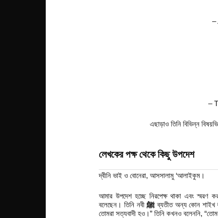
–
– T
এছাড়াও তিনি বিভিন্ন বিষয়ভ
লেখকের পক্ষ থেকে কিছু উপদেশ
দ্বীনি ভাই ও বোনেরা, আসসালামু ‘আলাইকুম।
আমার উপদেশ হচ্ছে নিরপেক্ষ থাকা এবং স্মরণ ক
বলেছেন। তিনি নবী
ﷺ
ব্যতীত অন্য কোন শাইখ বা
তোমরা সত্যবাদী হও।” তিনি কখনও বলেননি, “তোম