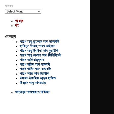
আর্কাইভ
আর্কাইভ
প্রবন্ধ
বই
লেখকবৃন্দ
শায়খ আবু মুহাম্মাদ আল মাকদিসি
হাকিমুল উম্মাহ শায়খ আইমান
শায়খ আবু উবাইদা আল কুরাইশি
শায়খ আবু কাতাদা আল ফিলিস্তিনি
শায়খ আতিয়াতুল্লাহ
শায়খ হারিস আন নাজ্জারি
শায়খ খালিদ আল বাতারফি
শায়খ সামি আল উরাইদি
উস্তাদ ইয়াহিয়া আব্দুল হাফিজ
উস্তাদ আবু আনওয়ার
অন্যান্য মাশায়েখ ও দা’ঈগণ