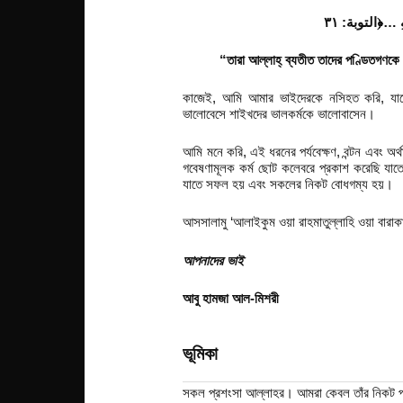
…
ِ
“
তারা আল্লাহ্ ব্যতীত তাদের পণ্ডিতগণক
কাজেই, আমি আমার ভাইদেরকে নসিহত করি, যাতে
ভালোবেসে শাইখদের ভালকর্মকে ভালোবাসেন।
আমি মনে করি, এই ধরনের পর্যবেক্ষণ, বন্টন এবং অর
গবেষণামূলক কর্ম ছোট কলেবরে প্রকাশ করেছি যাতে 
যাতে সফল হয় এবং সকলের নিকট বোধগম্য হয়।
আসসালামু ‘আলাইকুম ওয়া রাহমাতুল্লাহি ওয়া বারাক
আপনাদের ভাই
আবু হামজা আল-মিশরী
ভূমিকা
সকল প্রশংসা আল্লাহর। আমরা কেবল তাঁর নিকট প্রা