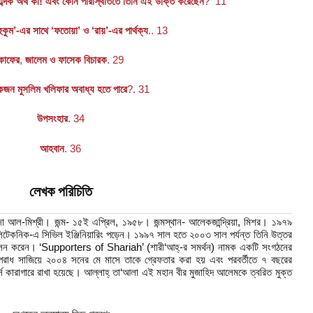
ব্দিক অর্থ কী! এবং কোন পরিস্থিতিতে তিনি এই উক্তি করেছেন
? 11
হুকুম’-এর সাথে ‘ফতোয়া’ ও ‘রায়’-এর পার্থক্য
.. 13
কাফের
,
জালেম ও ফাসেক বিচারক
. 29
জন মুসলিম খলিফার অবাধ্য হতে পারে
?. 31
উপসংহার
. 34
আহবান
. 36
লেখক পরিচিতি
মজা আল-মিশ্রী। জন্ম- ১৫ই এপ্রিল, ১৯৫৮। জন্মস্থান- আলেকজান্দ্রিয়া, মিশর। ১৯৭৯
লিটেকনিক-এ সিভিল ইঞ্জিনিয়ারিং পড়েন। ১৯৯৭ সাল হতে ২০০৩ সাল পর্যন্ত তিনি উত্তর
ত্ব পালন করেন। ‘Supporters of Shariah’ (শারী‘আহ্-র সমর্থন) নামক একটি সংগঠনের
া অপরাধ সাজিয়ে ২০০৪ সনের মে মাসে তাকে গ্রেফতার করা হয় এবং পরবর্তীতে ৭ বছরের
ার্স কারাগারে রাখা হয়েছে। আল্লাহ্ তা‘আলা এই মহান বীর মুজাহিদ আলেমকে ত্বরিত মুক্ত