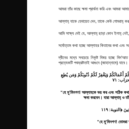
আমরা তাঁর কাছে ক্ষমা প্রার্থনা করি এবং আমরা 
আল্লাহ্ যাকে হেদায়েত দেন, তাকে কেউ গোমরাহ্ কর
আমি সাক্ষ্য দেই যে, আল্লাহ্ ছাড়া কোন ইলাহ্ ন
সর্বোত্তম কথা হচ্ছে আল্লাহর কিতাবের কথা এবং সর্
দ্বীনের মধ্যে সবচেয়ে নিকৃষ্ট বিষয় হচ্ছে বিদ’আ
প্রত্যেকটি পথভ্রষ্টতাই আগুনে (জাহান্নামে) যাবে।
اتَّقُوا اللَّهَ وَقُولُوا قَوْلًا سَدِيدًا ﴿الأحزاب: ٧٠﴾ يُصْلِحْ لَكُمْ أَعْمَالَكُمْ وَيَغْفِرْ لَكُمْ ذُنُوبَكُمْ وَمَن يُطِعِ
“
হে মু’মিনগণ! আল্লাহকে ভয় কর এবং সঠিক কথ
ক্ষমা করবেন। যারা আল্লাহ্ ও তা
“
হে মু‘মিনগণ! তোমরা