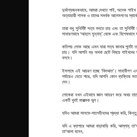
দুর্ভাগ্যজনকভাবে, আমরা দেখতে পাই, অনেক শাইখ এব
অত্যাচারী শাসক ও তাদের সমর্থক আলেমগণের স্বার্
তারা শুধু সুনির্দিষ্ট সত্য শুনতে চায় এবং তা সুনি
সাধারণভাবে ‘আহলে সুন্নাহ্’ থেকে এবং বিশেষভাবে
কতিপয় লোক আছে এমন যারা সত্য জানার পূর্বেই তা
চায়। যদি আপনি বড় অথবা ছোট বিষয়ে শাইখদের সাথ
বলবে।
ইসলামে এই আচরণ হচ্ছে ‘বিদআত’। সাহাবীগণ এবং
পর্যায়েও যেতে পারে, যদি আপনি কোন ব্যক্তির মত
দেন।
লোকেরা যখন এইভাবে জ্ঞান আহরণ করে অথচ তাদের 
একটি খুবই মারাত্মক ভুল।
যদিও আমরা সালফে-সালেহীনদের শ্রদ্ধা করি, কিন্তু
যদি এ ব্যাপারে আমরা বাড়াবাড়ি করি, আল্লাহ্ তা‘
তা‘আলা বলেন,