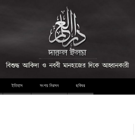
দারুল ইলম
ইতিহাস
সংশয় নিরসন
ছবিঘর