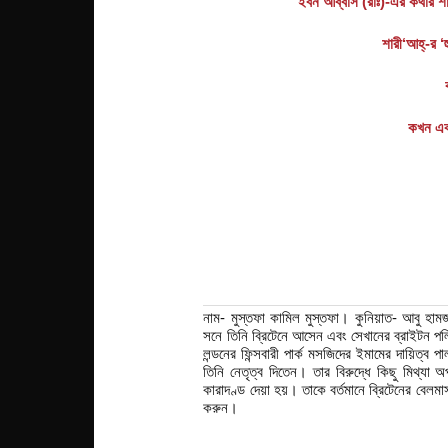
ইবন আব্বাস (রাঃ)-এর কথার শা
শারী‘আহ্-র ‘
কখন এক
নাম- মুস্তফা কামিল মুস্তফা। কুনিয়াত- আবু হা
সনে তিনি ব্রিটেনে আসেন এবং সেখানের ব্রাইটন প
লন্ডনের ফিন্সবারী পার্ক মসজিদের ইমামের দায়ি
তিনি নেতৃত্ব দিতেন। তার বিরুদ্ধে কিছু মিথ্য
কারাদণ্ড দেয়া হয়। তাকে বর্তমানে ব্রিটেনের বেলম
করুন।