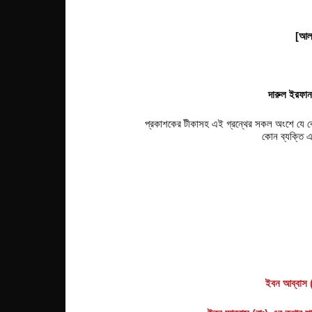
[আল্
দারুল ইরফা
প্রকাশকের টীকাসহ এই গ্রন্থের সকল অংশে যে কো
কোন ব্যক্তি এ
ইবন আব্বাস (র