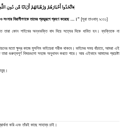
﴿التوبة: ٣١﴾
اتَّخَذُوا أَحْبَارَهُمْ وَرُهْبَانَهُمْ أَرْبَابًا مِّن دُونِ اللَّه
ে ও সংসার বিরাগীগণকে তাদের প্রভূরূপে গ্রহণ করেছে …।”
[সূরা তাওবাহ্ ৯:৩১]
 তারা কোন শাইখের অন্ধভক্তি বাদ দিয়ে সত্যের দিকে ধাবিত হন। ব্যক্তিকে না
্থায়নের মতো ক্ষুদ্র কাজে মুসলিম ভাইয়েরা শরীক থাকবে। ভাইদের সময় বাঁচাতে, আমরা এই
তারা গুরুত্বপূর্ণ বিষয়গুলো সহজে অনুধাবন করতে পারে। আর এইভাবে আমাদের প্রচেষ্টা
াতুহু।
র্থনা করি এবং তাঁরই কাছে সাহায্য চাই।