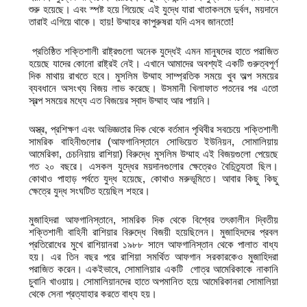
শুরু হয়েছে। এবং স্পষ্ট হয়ে গিয়েছে এই যুদ্ধে যারা খাতাকলমে দুর্বল, ময়দানে
তারাই এগিয়ে থাকে। হায়! উম্মাহর কাপুরুষরা যদি এসব জানতো!
প্রতিষ্ঠিত শক্তিশালী রাষ্ট্রগুলো অনেক যুদ্ধেই এমন মানুষদের হাতে পরাজিত
হয়েছে যাদের কোনো রাষ্ট্রই নেই। এখানে আমাদের অবশ্যই একটি গুরুত্বপূর্ণ
দিক মাথায় রাখতে হবে। মুসলিম উম্মাহ সাম্প্রতিক সময়ে খুব অল্প সময়ের
ব্যবধানে অসংখ্য বিজয় লাভ করেছে। উসমানী খিলাফাত পতনের পর এতো
স্বল্প সময়ের মধ্যে এত বিজয়ের স্বাদ উম্মাহ আর পায়নি।
অস্ত্র, প্রশিক্ষণ এবং অভিজ্ঞতার দিক থেকে বর্তমান পৃথিবীর সবচেয়ে শক্তিশালী
সামরিক বাহিনীগুলোর (আফগানিস্তানে সোভিয়েত ইউনিয়ন, সোমালিয়ায়
আমেরিকা, চেচনিয়ায় রাশিয়া) বিরুদ্ধে মুসলিম উম্মাহ এই বিজয়গুলো পেয়েছে
গত ২০ বছরে। এসকল যুদ্ধের ময়দানগুলোর ক্ষেত্রেও বৈচিত্র্যতা ছিল।
কোথাও পাহাড় পর্বতে যুদ্ধ হয়েছে, কোথাও মরুভূমিতে। আবার কিছু কিছু
ক্ষেত্রে যুদ্ধ সংঘটিত হয়েছিল শহরে।
মুজাহিদরা আফগানিস্তানে, সামরিক দিক থেকে বিশ্বের তৎকালীন দ্বিতীয়
শক্তিশালী বাহিনী রাশিয়ার বিরুদ্ধে বিজয়ী হয়েছিলেন। মুজাহিদদের প্রবল
প্রতিরোধের মুখে রাশিয়ানরা ১৯৮৮ সালে আফগানিস্তান থেকে পালাত বাধ্য
হয়। এর তিন বছর পরে রাশিয়া সমর্থিত আফগান সরকারকেও মুজাহিদরা
পরাজিত করেন। একইভাবে, সোমালিয়ার একটি গোত্র আমেরিকাকে নাকানি
চুবানি খাওয়ায়। সোমালিয়ানদের হাতে অপমানিত হয়ে আমেরিকানরা সোমালিয়া
থেকে সেনা প্রত্যাহার করতে বাধ্য হয়।