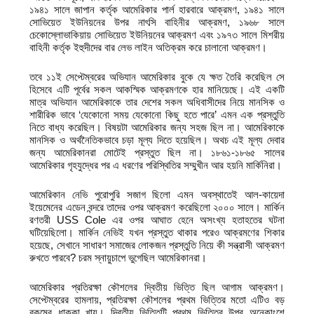
১৯৪১ সালে জাপান কর্তৃক আমেরিকার পার্ল হারবারে আক্রমণ, ১৯৪১ সালে
সোভিয়েত ইউনিয়নের উপর নাৎসি বাহিনীর আক্রমণ, ১৯৬৮ সালে
চেকোস্লোভাকিয়ায় সোভিয়েত ইউনিয়নের আক্রমণ এবং ১৯৭৩ সালে মিশরীয়
বাহিনী কর্তৃক ইহুদীদের বার লেভ লাইন অতিক্রম করে চালানো আক্রমণ।
তবে ১১ই সেপ্টেম্বরের অভিযান আমেরিকার বুকে যে ক্ষত তৈরি করেছিল সে
হিসেবে এটি পূর্বের সকল আকস্মিক আক্রমণকে হার মানিয়েছে। এই একটি
মাত্র অভিযান আমেরিকাকে তার দেশের সকল অধিবাসীদের নিয়ে মানসিক ও
শারীরিক ভাবে ‘যেকোনো সময় যেকোনো কিছু হতে পারে’ এমন এক প্রস্তুতি
নিতে বাধ্য করেছিল। বিষয়টা আমেরিকার জন্য সহজ ছিল না। আমেরিকাকে
মানসিক ও অর্থনৈতিকভাবে চড়া মূল্য দিতে হয়েছিল। অথচ এই মূল্য দেবার
জন্য আমেরিকানরা মোটেই প্রস্তুত ছিল না। ১৮৬১-১৮৬৫ সালের
আমেরিকার গৃহযুদ্ধের পর এ ধরণের পরিস্থিতির সম্মুখীন আর হয়নি মার্কিনিরা।
আমেরিকান নেভি পুরোপুরি সজাগ ছিলো এমন অবস্থাতেই আল-কায়েদা
ইয়েমেনের এডেন বন্দরে তাদের ওপর আক্রমণ করেছিলো ২০০০ সালে। মার্কিন
রণতরী USS Cole এর ওপর আঘাত হেনে অসংখ্য হতাহতের ঘটনা
ঘটিয়েছিলো। মার্কিন নেভিই যখন প্রস্তুত থাকার পরেও আক্রমণের শিকার
হয়েছে, সেখানে সাধারণ সমাজের লোকজন প্রস্তুতি নিয়ে কী সন্ত্রাসী আক্রমণ
রুখতে পারবে? চরম স্নায়ুচাপে ভুগেছিল আমেরিকানরা।
আমেরিকার প্রতিরক্ষা কৌশলের দ্বিতীয় ভিত্তি ছিল আগাম আক্রমণ।
সেপ্টেম্বরের হামলায়, প্রতিরক্ষা কৌশলের প্রথম ভিত্তির মতো এটিও বড়
রকমের ধাক্কা খায়। দ্বিতীয় ভিত্তিটি প্রথম ভিত্তির উপর অনেকাংশে