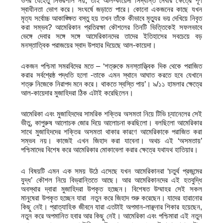
ওপর যেহেতু নির্ভরশীল নয়, তাই আল-কায়েদা সিদ্ধান্ত নেবার ক্ষেত্রে পূর্ণ
স্বাধীনতা ভোগ করে। সংঘর্ষে জড়াতে পারে। কোনো একজনের কাছে যখন
মৃত্য সর্বোচ্চ আকাঙ্ক্ষিত বস্তু হয় তখন তাঁকে কীভাবে মৃত্যুর ভয় দেখিয়ে নিবৃত
করা সম্ভব? আমেরিকান প্রতিরক্ষা কৌশলের তিনটি ভিত্তিকেই সফলভাবে
ভেঙ্গে দেবার সঙ্গে সঙ্গে আমেরিকানদের তাদের ইতিহাসের সবচেয়ে বড়
মনস্তাত্বিক পরাজয়ের স্বাদ উপহার দিয়েছে আল-কায়েদা।
একজন পশ্চিমা সমরবিদের মতে – ‘শত্রুকে মনস্তাত্ত্বিক দিক থেকে পরাজিত
করার সর্বশ্রেষ্ঠ পদ্ধতি হলো -তাকে এমন স্থানে আঘাত করতে হবে যেখানে
শত্রু নিজেকে নিরাপদ মনে করে। থাকতে স্বস্তি পায়’। ৯/১১ হামলার ক্ষেত্রে
আল-কায়েদার মুজাহিদরা ঠিক এটাই করেছিলেন।
আমেরিকা এবং মুজাহিদদের সামরিক শক্তির অসমতা নিয়ে টিভি চ্যানেলের সেই
ভীতু, কাপুরুষ আলোচক জোর দিয়ে আলোচনা করছিলো। বলছিলো আমেরিকার
সাথে মুজাহিদদের শক্তির অসমতা থাকার কারণে আমেরিকাকে পরাজিত করা
সম্ভব নয়। কাজেই এখন জিহাদ করা যাবেনা। অথচ এই ‘অসমতায়’
পশ্চিমাদের বিশেষ করে আমেরিকার মোকাবেলা করার ক্ষেত্রে যথাযথ হাতিয়ার।
এ বিষয়টি এমন এক সময় উঠে এসেছে যখন আমেরিকানরা ‘চতুর্থ প্রজন্মের
যুদ্ধ’ কৌশল নিয়ে বিভ্রান্তিতে আছে। আর আমেরিকানদের এই হতবুদ্ধি
অবস্থার দ্বারা মুজাহিদরা উপকৃত হচ্ছেন। বিশেষত উম্মাহর সেই সকল
মানুষেরা উপকৃত হচ্ছেন যারা নতুন করে জিহাদ শুরু করেছেন। যাদের হারানোর
কিছু নেই। প্রাত্যাহিক জীবনে যারা এতটাই অপমান-লাঞ্ছনার শিকার হয়েছেন,
নতুন করে অপমানিত হবার আর কিছু নেই। আমেরিকা এবং পশ্চিমারা এই নতুন