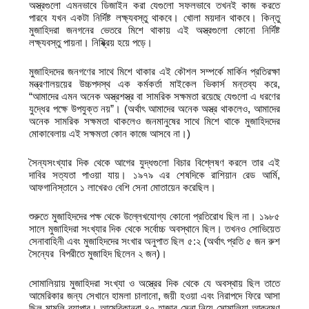
অস্ত্রগুলো এমনভাবে ডিজাইন করা যেগুলো সফলভাবে তখনই কাজ করতে
পারবে যখন একটা নির্দিষ্ট লক্ষ্যবস্তু থাকবে। খোলা ময়দান থাকবে। কিন্তু
মুজাহিদরা জনগনের ভেতরে মিশে থাকায় এই অস্ত্রগুলো কোনো নির্দিষ্ট
লক্ষ্যবস্তু পায়না। নিষ্ক্রিয় হয়ে পড়ে।
মুজাহিদদের জনগণের সাথে মিশে থাকার এই কৌশল সম্পর্কে মার্কিন প্রতিরক্ষা
মন্ত্রণালয়য়ের উচ্চপদস্থ এক কর্মকর্তা মাইকেল ভিকার্স মন্তব্য করে,
“আমাদের এমন অনেক অস্ত্রশস্ত্র বা সামরিক সক্ষমতা রয়েছে যেগুলো এ ধরণের
যুদ্ধের পক্ষে উপযুক্ত নয়”। (অর্থাৎ আমাদের অনেক অস্ত্র থাকলেও, আমাদের
অনেক সামরিক সক্ষমতা থাকলেও জনমানুষের সাথে মিশে থাকে মুজাহিদদের
মোকাবেলায় এই সক্ষমতা কোন কাজে আসবে না।)
সৈন্যসংখ্যার দিক থেকে আগের যুদ্ধগুলো বিচার বিশ্লেষণ করলে তার এই
দাবির সত্যতা পাওয়া যায়। ১৯৭৯ এর শেষদিকে রাশিয়ান রেড আর্মি,
আফগানিস্তানে ১ লাখেরও বেশি সেনা মোতায়েন করেছিল।
শুরুতে মুজাহিদদের পক্ষ থেকে উল্লেখযোগ্য কোনো প্রতিরোধ ছিল না। ১৯৮৫
সালে মুজাহিদরা সংখ্যার দিক থেকে সর্বোচ্চ অবস্থানে ছিল। তখনও সোভিয়েত
সেনাবাহিনী এবং মুজাহিদদের সংখার অনুপাত ছিল ৫:২ (অর্থাৎ প্রতি ৫ জন রুশ
সৈন্যের বিপরীতে মুজাহিদ ছিলেন ২ জন)।
সোমালিয়ায় মুজাহিদরা সংখ্যা ও অস্ত্রের দিক থেকে যে অবস্থায় ছিল তাতে
আমেরিকার জন্য সেখানে হামলা চালানো, জয়ী হওয়া এবং নিরাপদে ফিরে আসা
ছিল মামুলি ব্যাপার। আমেরিকানরা ৪০ হাজার সেনা নিয়ে সোমালিয়া আক্রমণ