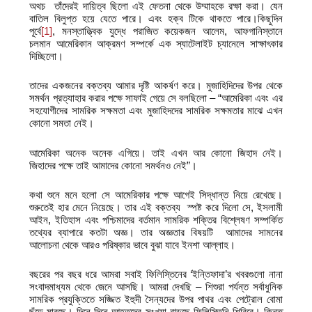
অথচ তাঁদেরই দায়িত্ব ছিলো এই ফেতনা থেকে উম্মাহকে রক্ষা করা। যেন
বাতিল বিলুপ্ত হয়ে যেতে পারে। এবং হক্ব টিকে থাকতে পারে।
কিছুদিন
পূর্বে
[1]
, মনস্তাত্ত্বিক যুদ্ধে পরাজিত কয়েকজন আলেম, আফগানিস্তানে
চলমান আমেরিকান আক্রমণ সম্পর্কে এক স্যাটেলাইট চ্যানেলে সাক্ষাৎকার
দিচ্ছিলো।
তাদের একজনের বক্তব্য আমার দৃষ্টি আকর্ষণ করে। মুজাহিদিদের উপর থেকে
সমর্থন প্রত্যাহার করার পক্ষে সাফাই গেয়ে সে বলছিলো – “আমেরিকা এবং এর
সহযোগীদের সামরিক সক্ষমতা এবং মুজাহিদদের সামরিক সক্ষমতার মাঝে এখন
কোনো সমতা নেই।
আমেরিকা অনেক অনেক এগিয়ে। তাই এখন আর কোনো জিহাদ নেই।
জিহাদের পক্ষে তাই আমাদের কোনো সমর্থনও নেই”।
কথা শুনে মনে হলো সে আমেরিকার পক্ষে আগেই সিদ্ধান্ত নিয়ে রেখেছে।
শুরুতেই হার মেনে নিয়েছে। তার এই বক্তব্য স্পষ্ট করে দিলো সে, ইসলামী
আইন, ইতিহাস এবং পশ্চিমাদের বর্তমান সামরিক শক্তির বিশ্লেষণ সম্পর্কিত
তথ্যের ব্যাপারে কতটা অজ্ঞ। তার অজ্ঞতার বিষয়টি আমাদের সামনের
আলোচনা থেকে আরও পরিষ্কার ভাবে বুঝা যাবে ইনশা আল্লাহ।
বছরের পর বছর ধরে আমরা সবাই ফিলিস্তিনের ‘ইন্তিফাদা’র খবরগুলো নানা
সংবাদমাধ্যম থেকে জেনে আসছি। আমরা দেখছি – শিশুরা পর্যন্ত সর্বাধুনিক
সামরিক প্রযুক্তিতে সজ্জিত ইহুদী সৈন্যদের উপর পাথর এবং পেট্রোল বোমা
ছুঁড়ে মারছে। দিনে দিনে আহতদের সংখ্যা বাড়ছে ফিলিস্তিনি শিবিরে। কিন্তু