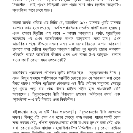
নির্ভরশীল। তাই প্রথম ভিত্তিটি ভেঙ্গে পড়ার সাথে সাথে দ্বিতীয় ভিত্তিটিও
স্বয়ংক্রিয় ভাবে ভেঙ্গে পড়ে।
আমরা তর্কের খাতিরে ধরে নিচ্ছি যে, আমেরিকা ৯/১১ হামলার পূর্বেই হামলার
ব্যাপারে তথ্য হাতে পেয়েছে। অর্থাৎ প্রারম্ভিক সতর্কতা ধাপটি সফল হয়েছে।
এখন তাহলে দ্বিতীয় ধাপ আসে – আগাম আক্রমণ। অর্থাৎ প্রারম্ভিক
সতর্কতার পর এখন আমেরিকাকে আগাম আক্রমণে যেতে হবে। এখন
আমেরিকার পক্ষে কীভাবে সম্ভব এমন এক দলের বিরুদ্ধে আগাম আক্রমণ
চালানো যারা গেরিলা পদ্ধতিতে আক্রমণ চালিয়ে খুব দ্রুতই তাদের অবস্থান
পরিবর্তন করে? আমেরিকা কীভাবে এমন এক দলের উপর আক্রমণ চালাবে
যাদের স্থায়ী কোনো সদর দফতর নেই?
আমেরিকার প্রতিরক্ষা কৌশলের তৃতীয় ভিত্তি ছিল – নিবৃত্তকরণের নীতি ।
এমন কিছুর মাধ্যমে প্রতিপক্ষকে ভয়ভীতি দেখানো যেন সে আক্রমণ করা থেকে
বিরত থাকে। মার্কিন প্রতিরক্ষা কৌশলের এই নীতি সেইসব মানুষদের ক্ষেত্রে
মুখ থুবড়ে পড়ে যারা বেঁচে থাকার চাইতে শহীদ হয়ে যাওয়াকেই বেশি
ভালবাসেন। নিবৃত্তকরণের নীতি বিবাদমান দুপক্ষের ‘অস্তিত্ব বজায়’ এবং
‘স্বার্থরক্ষা’ – এ দুটি বিষয়ের ওপর নির্ভরশীল।
রাষ্ট্রগুলোর কাছে এ দুটি বিষয় গুরুত্বপূর্ণ। নিবৃত্তকরণের নীতি এক্ষেত্রে
সফল। কিন্তু এটা এমন এক দলের ক্ষেত্রে কাজ করেনা যাদের স্থায়ী কোন
সদর দফতর নেই, পশ্চিমা ব্যাংকগুলোতে মোটা অংকের মূলধন জমা নেই এবং
যারা কোনো রাষ্ট্রের সাহায্য সহযোগিতার উপর নির্ভরশীল নয়। কোনো রাষ্ট্রের