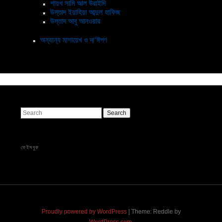
শায়খ সামি আল উরাইদি
উস্তাদ ইয়াহিয়া আব্দুল হাফিজ
উস্তাদ আবু আনওয়ার
অন্যান্য মাশায়েখ ও দা’ঈগণ
Search
ফেইসবুক
Proudly powered by WordPress
|
Theme: Reddle by
WordPress.com
.