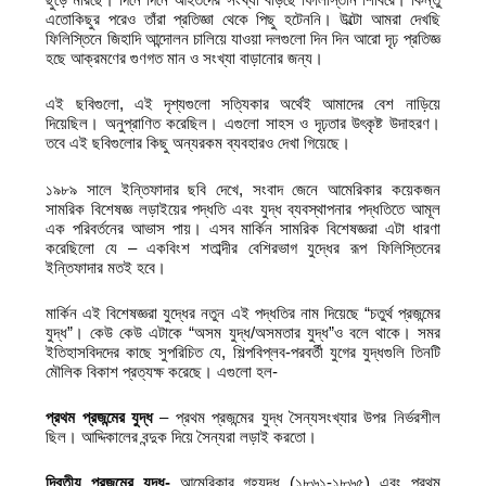
এতোকিছুর পরেও তাঁরা প্রতিজ্ঞা থেকে পিছু হটেননি। উল্টো আমরা দেখছি
ফিলিস্তিনে জিহাদি আন্দোলন চালিয়ে যাওয়া দলগুলো দিন দিন আরো দৃঢ় প্রতিজ্ঞ
হছে আক্রমণের গুণগত মান ও সংখ্যা বাড়ানোর জন্য।
এই ছবিগুলো, এই দৃশ্যগুলো সত্যিকার অর্থেই আমাদের বেশ নাড়িয়ে
দিয়েছিল। অনুপ্রাণিত করেছিল। এগুলো সাহস ও দৃঢ়তার উৎকৃষ্ট উদাহরণ।
তবে এই ছবিগুলোর কিছু অন্যরকম ব্যবহারও দেখা গিয়েছে।
১৯৮৯ সালে ইন্তিফাদার ছবি দেখে, সংবাদ জেনে আমেরিকার কয়েকজন
সামরিক বিশেষজ্ঞ লড়াইয়ের পদ্ধতি এবং যুদ্ধ ব্যবস্থাপনার পদ্ধতিতে আমূল
এক পরিবর্তনের আভাস পায়। এসব মার্কিন সামরিক বিশেষজ্ঞরা এটা ধারণা
করেছিলো যে – একবিংশ শতাব্দীর বেশিরভাগ যুদ্ধের রূপ ফিলিস্তিনের
ইন্তিফাদার মতই হবে।
মার্কিন এই বিশেষজ্ঞরা যুদ্ধের নতুন এই পদ্ধতির নাম দিয়েছে “চতুর্থ প্রজন্মের
যুদ্ধ”। কেউ কেউ এটাকে “অসম যুদ্ধ/অসমতার যুদ্ধ”ও বলে থাকে। সমর
ইতিহাসবিদদের কাছে সুপরিচিত যে, শিল্পবিপ্লব-পরবর্তী যুগের যুদ্ধগুলি তিনটি
মৌলিক বিকাশ প্রত্যক্ষ করেছে। এগুলো হল-
প্রথম
প্রজন্মের
যুদ্ধ
– প্রথম প্রজন্মের যুদ্ধ সৈন্যসংখ্যার উপর নির্ভরশীল
ছিল। আদ্দিকালের বন্দুক দিয়ে সৈন্যরা লড়াই করতো।
দ্বিতীয় প্রজন্মের যুদ্ধ-
আমেরিকার গৃহযুদ্ধ (১৮৬১-১৮৬৫) এবং প্রথম