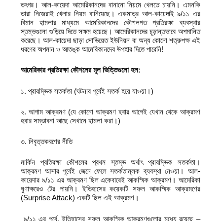
তৎপর। আল-কায়েদা আমেরিকানদের বানানো নিয়মে খেলতে চায়নি। এমনকি
তারা নিজেরাই খেলার নিয়ম বানিয়েছে। একমাত্র আল-কায়েদাই ৯/১১ এর
বিমান হামলার মাধ্যমে আমেরিকানদের কৌশলগত প্রতিরক্ষা ব্যবস্থার
স্তম্ভগুলো গুড়িয়ে দিতে সক্ষম হয়েছে। আমেরিকানদের চূড়ান্তভাবে অপমানিত
করেছে। আল-কায়েদা ছাড়া সোভিয়েত ইউনিয়ন বা অন্য কোনো শত্রুপক্ষ এই
ধরণের অপমান ও আতঙ্ক আমেরিকানদের উপহার দিতে পারেনি!
আমেরিকার প্রতিরক্ষা কৌশলের মূল ভিত্তিগুলো হল:
১. প্রারম্ভিক সতর্কতা (ঘটনার পূর্বেই সতর্ক হয়ে যাওয়া।)
২. আগাম আক্রমণ (যে কোনো আক্রমণ হবার আগেই যেখান থেকে আক্রমণ
হবার সম্ভাবনা আছে সেখানে হামলা করা।)
৩. নিবৃত্তকরণের নীতি
মার্কিন প্রতিরক্ষা কৌশলের প্রথম স্তম্ভ অর্থাৎ প্রারম্ভিক সতর্কতা।
আক্রমণ আসার পূর্বেই জেনে ফেলে সতর্কতামূলক ব্যবস্থা নেওয়া। আল-
কায়েদার ৯/১১ এর আক্রমণ ছিল একেবারেই আকস্মিক আক্রমণ। আমেরিকা
ঘুণাক্ষরেও টের পায়নি। ইতিহাসের কয়েকটি সফল আকস্মিক আক্রমণের
(Surprise Attack) একটি ছিল এই আক্রমণ।
৯/১১ এর পূর্বে, ইতিহাসের সফল আকস্মিক আক্রমণগুলোর মধ্যে রয়েছে –