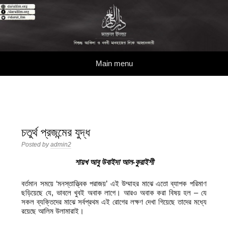
দারুল ইলম
বিশুদ্ধ আকিদা ও নববী মানহাজের দিকে আহ্বানকারী
Skip to content
Main menu
চতুর্থ প্রজন্মের যুদ্ধ
Posted by
admin2
শায়খ আবু উবাইদা আল-কুরাইশী
বর্তমান সময়ে ‘মনস্তাত্ত্বিক পরাজয়’ এই উম্মাহর মাঝে এতো ব্যাপক পরিমাণ
ছড়িয়েছে যে, ভাবলে খুবই অবাক লাগে। আরও অবাক করা বিষয় হল – যে
সকল ব্যক্তিদের মাঝে সর্বপ্রথম এই রোগের লক্ষণ দেখা গিয়েছে তাদের মধ্যে
রয়েছে আলিম উলামারাই।