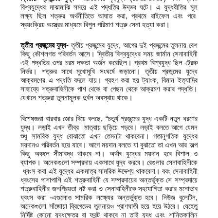
বিশ্বযুদ্ধের মাঝামাঝি সময়ে এই পদ্ধতির উদ্ভব ঘটে। এ যুদ্ধরীতির মূল
লক্ষ্য ছিল শত্রুর অর্থনীতিতে আঘাত করা, প্রথমে রাইফেল এবং পরে
স্বয়ংক্রিয় অস্ত্রের মাধ্যমে বিপুল পরিমাণ শত্রু সেনা হত্যা করা।
তৃতীয় প্রজন্মের যুদ্ধ-
তৃতীয় প্রজন্মের যুদ্ধে, আগের দুই প্রজন্মের তুলনায় বেশ
কিছু কৌশলগত পরিবর্তন আসে। দ্বিতীয় বিশ্বযুদ্ধের সময় জার্মান সেনাবাহিনী
এই পদ্ধতির ওপর চরম দক্ষতা অর্জন করেছিল। প্রথম বিশ্বযুদ্ধ ছিল ট্রেঞ্চ
নির্ভর। শত্রুর সাথে মুখোমুখি সংঘর্ষে জড়ানো। তৃতীয় প্রজন্মের যুদ্ধে
আক্রমণের এ পদ্ধতি বদলে যায়। গ্রহণ করা হয় ট্যাংক, বিমান ইত্যাদির
সাহায্যে শত্রুবাহিনীকে পাশ থেকে বা পেছন থেকে আক্রমণ করার পদ্ধতি।
যেখানে শত্রুরা তুলনামূলক দুর্বল অবস্থায় থাকে।
বিশেষজ্ঞরা বারবার জোর দিয়ে বলছে, “চতুর্থ প্রজন্মের যুদ্ধ একটি নতুন ধরণের
যুদ্ধ। লড়াই এখন তীব্র মাত্রায় ছড়িয়ে পড়বে। লড়াই বলতে আগে যেমন
শুধু সামরিক যুদ্ধ বোঝাতো এখন তেমনটা থাকবেনা। গতানুগতিক যুদ্ধের
ময়দানও পরিবর্তন হয়ে যাবে। আগে ময়দান বলতে যা বুঝাতো তা এখন আর অল্প
কিছু অঞ্চলে সীমাবদ্ধ থাকবে না। অর্থাৎ যুদ্ধের ময়দান হবে বিশাল ও
ব্যাপক। অনেকগুলো সম্প্রদায় একসাথে যুদ্ধ করবে। রেগুলার সেনাবাহিনীকে
ধ্বংস করা এই যুদ্ধের একমাত্র সামরিক উদ্দেশ্য থাকবেনা। বরং সেনাবাহিনী
ধ্বংসের পাশাপাশি এই শত্রুবাহিনী যে সম্প্রদায়ের অন্তর্ভুক্ত সে সম্প্রদায়ে
শত্রুবাহিনীর জনপ্রিয়তা নষ্ট করা ও সেনাবাহিনীকে সহযোগিতা করার মনোভাব
ধ্বংস করা -এগুলোও সামরিক লক্ষ্যের অন্তর্ভুক্ত হবে। নিউজ বুলেটিন,
অনেকগুলো সাঁজোয়া ব্রিগেডের তুলনায়ও প্রাণঘাতী হয়ে হয়ে উঠবে। যেহেতু
নির্দিষ্ট কোনো যুদ্ধক্ষেত্র বা ফ্রন্ট থাকবে না তাই যুদ্ধ এবং শান্তিকালিন