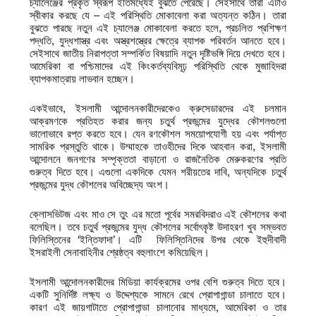
চ্যালেঞ্জের প্রকৃত স্বরূপ ইতিমধ্যেই বুঝতে পেরেছে। সেইসাথে তারা এটাও
স্বীকার করছে যে – এই পরিস্থিতি মোকাবেলা করা অত্যন্ত কঠিন। তারা
বুঝতে পারছে নতুন এই চ্যালেঞ্জ মোকাবেলা করতে হলে, প্রচলিত প্রশিক্ষণ
পদ্ধতি, যুদ্ধশাস্ত্র এবং অস্ত্রশস্ত্রের ক্ষেত্রে ব্যাপক পরিবর্তন আনতে হবে।
সেইসাথে জাতীয় নিরাপত্তা সম্পর্কিত বিষয়াদি নতুন দৃষ্টিভঙ্গি দিয়ে দেখতে হবে।
আমেরিকা বা পশ্চিমাদের এই কিংকর্তব্যবিমূঢ় পরিস্থিতি থেকে মুজাহিদরা
ব্যাপকমাত্রায় লাভবান হচ্ছেন।
একইভাবে, ইসলামী আন্দোলনকারীদেরকেও ক্রুসেডারদের এই চলমান
আক্রমণকে প্রতিহত করার জন্য চতুর্থ প্রজন্মের যুদ্ধের কৌশলগুলো
ভালোভাবে রপ্ত করতে হবে। যেন রণকৌশল সময়োপযোগী হয় এবং পর্যাপ্ত
সামরিক প্রস্তুতি থাকে। উম্মাহকে তাওহীদের দিকে আহবান করা, ইসলামী
আন্দোলনে জনগণের সম্পৃক্ততা বাড়ানো ও রাজনৈতিক মেরুকরণের প্রতি
গুরুত্ব দিতে হবে। এগুলো একদিকে যেমন শরীয়তের দাবি, অন্যদিকে চতুর্থ
প্রজন্মের যুদ্ধ কৌশলের অবিচ্ছেদ্য অংশ।
ক্লোসভিটজ এবং মাও সে তুং এর মতো পূর্বের সমরবিদরাও এই কৌশলের কথা
বলেছিল। তবে চতুর্থ প্রজন্মের যুদ্ধ কৌশলের সর্বোৎকৃষ্ট উদাহরণ খুব সম্ভবত
ফিলিস্তিনের ‘ইন্তিফাদা’। এটি ফিলিস্তিনিদের উপর থেকে ইহুদীবাদী
ইসরাইলী সেনাবাহিনীর শ্রেষ্ঠত্ব বহুলাংশে কমিয়েছিল।
ইসলামী আন্দোলনকারীদের মিডিয়া কার্যক্রমের ওপর বেশি গুরুত্ব দিতে হবে।
একটি সুনির্দিষ্ট লক্ষ্য ও উদ্দেশ্যকে সামনে রেখে প্রোপাগান্ডা চালাতে হবে।
কারণ এই জায়গাটাতে প্রোপাগান্ডা চালানোর মাধ্যমে, আমেরিকা ও তার