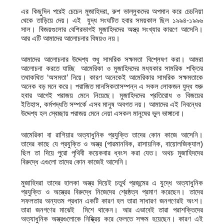
এর কিছুদিন পরেই চেচেন মুজাহিদরা, রুশ ভাল্লুকদের অপমান করে চেচনিয়া
থেকে তাড়িয়ে দেয়। এই যুদ্ধ সংঘটিত হবার সময়কাল ছিল ১৯৯৪-১৯৯৬
সাল। বিজয়গুলোর বেশিরভাগই মুজাহিদদের অস্ত্র সংখ্যার কারণে আসেনি।
আর এটি আমাদের আলোচনার বিষয়ও নয়।
আমাদের আলোচনার উদ্দেশ্য শুধু সামরিক সক্ষমতা বিশ্লেষণ করা। আমরা
আলোচনা করতে যাচ্ছি আমেরিকা ও মুজাহিদদের মধ্যকার সামরিক শক্তির
তথাকথিত ‘অসমতা’ নিয়ে। কারণ অনেকেই আমেরিকার সামরিক সক্ষমতাকে
অনেক বড় মনে করে। পরাজিত মানসিকতাসম্পন্ন এ সকল লোকজন যুদ্ধ শুরু
হবার আগেই পরাজয় মেনে নিয়েছে। মুজাহিদদের প্রতিরোধ ও বিজয়ের
ইতিহাস, কর্মপদ্ধতি সম্পর্কে এসব মানুষ অবগত নয়। আমাদের এই নিবন্ধের
উদ্দেশ্য হল স্বেচ্ছায় পরাজয় মেনে নেয়া এসকল মানুষের ভুল ভাঙ্গানো।
আমেরিকা বা রাশিয়ার অত্যাধুনিক প্রযুক্তি তাদের কোন কাজে আসেনি।
তাদের কাছে যে প্রযুক্তি ও অস্ত্র (পারমানবিক, রাসায়নিক, বায়োলজিক্যাল)
ছিল তা দিয়ে পুরো পৃথিবী কয়েকবার ধ্বংস করা যেত। অথচ মুজাহিদদের
বিরুদ্ধে এগুলো তাদের কোন কাজেই আসেনি।
মুজাহিদরা তাদের হালকা অস্ত্র দিয়েই চতুর্থ প্রজন্মের এ যুদ্ধে অত্যাধুনিক
প্রযুক্তি ও অস্ত্রের বিরুদ্ধে নিজেদের শ্রেষ্ঠত্ব প্রমাণ করেছেন। তাদের
সফলতার অন্যতম প্রধান একটি কারণ হল তারা সাধারণ জনগণেরই অংশ।
তারা জনগণের মাঝেই মিশে থাকেন। আর এভাবেই তারা পরাশক্তিদের
অত্যাধুনিক অস্ত্রগুলোকে নিষ্ক্রিয় করে ফেলতে সক্ষম হয়েছেন। কারণ এই