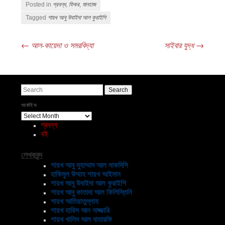
Posted in
প্রবন্ধ
,
ফিকর
,
মানহাজ
Tagged
শায়খ আবু উবাইদা আল কুরাইশি
←
আল-কায়েদা ও সমরবিদ্যা
সাইবার যুদ্ধ
→
Post navigation
Search
আর্কাইভ
আর্কাইভ
প্রবন্ধ
বই
লেখকবৃন্দ
শায়খ আবু মুহাম্মাদ আল মাকদিসি
হাকিমুল উম্মাহ শায়খ আইমান
শায়খ আবু উবাইদা আল কুরাইশি
শায়খ আবু কাতাদা আল ফিলিস্তিনি
শায়খ আতিয়াতুল্লাহ
শায়খ হারিস আন নাজ্জারি
শায়খ খালিদ আল বাতারফি