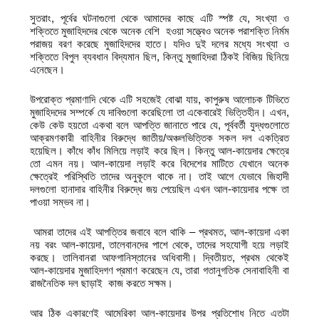
সুতরাং, পূর্বের ঘটনাগুলো থেকে আমাদের কাছে এটি স্পষ্ট যে, সংখ্যা ও
শক্তিতে মুজাহিদদের থেকে অনেক বেশি হওয়া সত্ত্বেও অনেক পরাশক্তি নির্মম
পরাজয় বরণ করেছে মুজাহিদদের হাতে। যদিও দুই দলের মধ্যে সংখ্যা ও
শক্তিতে বিপুল ব্যবধান বিদ্যমান ছিল, কিন্তু মুজাহিদরা ঠিকই বিজিয় ছিনিয়ে
এনেছেন।
উপরোক্ত প্রমাণাদি থেকে এটি সহজেই বোঝা যায়, কাপুরুষ আলোচক টিভিতে
মুজাহিদদের সম্পর্কে যে দাবিগুলো করেছিলো তা একেবারেই ভিত্তিহীন। এখন,
কেউ কেউ হয়তো একথা বলে আপত্তি জানাতে পারে যে, পূর্ববর্তী যুদ্ধগুলোতে
আক্রমণকারী বাহিনীর বিরুদ্ধে জাতীয়/অঞ্চলভিত্তিক সকল দল একত্রিত
হয়েছিল। কাঁধে কাঁধ মিলিয়ে লড়াই করে ছিল। কিন্তু আল-কায়েদার ক্ষেত্রে
তো এমন নয়। আল-কায়েদা লড়াই করে বিদেশের মাটিতে যেখানে অনেক
ক্ষেত্রেই পরিস্থিতি তাদের অনুকূলে থাকে না। তাই আগে যেভাবে জিহাদী
দলগুলো হানাদার বাহিনীর বিরুদ্ধে জয় পেয়েছিল এখন আল-কায়েদার পক্ষে তা
পাওয়া সম্ভব না।
আমরা তাদের এই আপত্তির জবাবে বলে থাকি – প্রথমত, আল-কায়েদা একা
নয় বরং আল-কায়েদা, তালেবানদের পাশে থেকে, তাদের সহযোগী হয়ে লড়াই
করছে। তালিবানরা আফগানিস্তানের অধিবাসী। দ্বিতীয়ত, প্রথম থেকেই
আল-কায়েদার মুজাহিদগণ প্রমাণ করেছেন যে, তারা গতানুগতিক সেনাবাহিনী বা
রাজনৈতিক দল ছাড়াই কাজ করতে সক্ষম।
আর ঠিক একারণেই আমেরিকা আল-কায়েদার উপর প্রতিশোধ নিতে এতটা