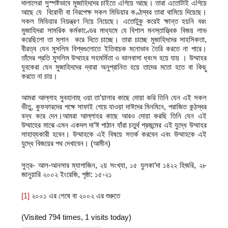
দালালেরা সুস্পষ্টভাবে মুজাহিদদের চাইতে এগিয়ে আছে। তারা এতোটাই এগিয়ে
আছে যে বিরোধী বা নিরপেক্ষ সকল মিডিয়ার কণ্ঠস্বর তারা থামিয়ে দিয়েছে।
সকল মিডিয়ার নিয়ন্ত্রণ নিয়ে নিয়েছে। এতোটুকু করেই ক্ষান্ত হয়নি বরং
মুজাহিদরা সামরিক কর্মকাণ্ডের মাধ্যমে যে বিশাল মনস্তাত্ত্বিক বিজয় লাভ
করেছিলো তা ম্লান করে দিতে চাচ্ছে। তারা চাচ্ছে মুজাহিদদের সাহসিকতা,
বীরত্ব যেন মুসলিম বিশ্বগুলোতে ইতিবাচক মনোভাব তৈরি করতে না পারে।
তাঁদের প্রতি মুসলিম উম্মাহর সহমর্মিতা ও ভালবাসা ধ্বংস হয়ে যায় । উম্মাহর
যুবকেরা যেন মুজাহিদদের দ্বারা অনুপ্রানিত হয়ে তাদের মতো হতে বা কিছু
করতে না চায়।
আমরা আল্লাহ সুবহানাহু ওয়া তা’য়ালার কাছে দোয়া করি তিনি যেন এই সকল
ভীতু, কুফফারদের পক্ষে সাফাই গেয়ে যাওয়া দাঈদের মিনমিনে, পরাজিত কন্ঠস্বর
বন্ধ করে দেন।আমরা আল্লাহর কাছে আরও দোয়া করছি তিনি যেন এই
উম্মাহের মাঝে এমন একদল দা’ঈ পাঠান যাঁরা চতুর্থ প্রজন্মের এই যুদ্ধে উম্মাহর
সাহায্যকারী হবেন। উম্মাহকে এই বিষয়ে সতর্ক করবেন এবং উম্মাহকে এই
যুদ্ধে বিজয়ের পথ দেখাবেন। (আমীন)
সুত্র- আল-আনসার ম্যাগাজিন, ২য় সংখ্যা, ১৫ যুলকা’দা ১৪২২ হিজরি, ২৮
জানুয়ারি ২০০২ ইংরেজি, পৃষ্ঠা: ১৫-২১
[1]
২০০১ এর শেষে বা ২০০২ এর শুরুতে
(Visited 794 times, 1 visits today)