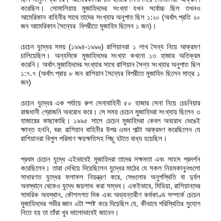
করেছিল। সোমালিয়ায় মুজাহিদদের সংখ্যা যখন সর্বোচ্চ ছিল তখনও
আমেরিকান বাহিনীর সাথে তাদের সংখ্যার অনুপাত ছিল ১:২০ (অর্থাৎ প্রতি ২০
জন আমেরিকান সৈন্যের বিপরীতে মুজাহিদ ছিলেন ১ জন)।
চেচেন যুদ্ধের সময় (১৯৯৪-১৯৯৬) রাশিয়ানরা ১ লাখ সৈন্য নিয়ে আক্রমণ
চালিয়েছিল। অন্যদিকে মুজাহিদদের সংখ্যা কখনো ১৩ হাজার অতিক্রম
করেনি। অর্থাৎ মুজাহিদদের সংখ্যার সাথে রাশিয়ান সৈন্য সংখ্যার অনুপাত ছিল
১:৭.৭ (অর্থাৎ প্রায় ৮ জন রাশিয়ান সৈন্যের বিপরীতে মুজাহিদ ছিলেন মাত্র ১
জন)
চেচেন যুদ্ধের এক পর্যায়ে রুশ সেনাবাহিনী ৫০ হাজার সেনা নিয়ে চেচনিয়ার
রাজধানী গ্রোজনি অবরোধ করে। সে সময় চেচেন মুজাহিদরা সংখ্যায় ছিলেন ৩
হাজারের কাছাকাছি। ১৯৯৫ সালে চেচেন মুজাহিদরা কেবল অবরোধ ভেঙেই
ক্ষান্ত হননি, বরং রাশিয়ান বাহিনীর উপর এমন পাল্টা আক্রমণ করেছিলেন যে
রাশিয়ানরা বিপুল পরিমাণ ক্ষয়ক্ষতিসহ পিছু হটতে বাধ্য হয়েছিল।
প্রথম চেচেন যুদ্ধে এইভাবেই মুজাহিদরা তাদের সক্ষমতা এবং সাহস প্রদর্শন
করেছিলেন। তারা দেখিয়ে দিয়েছিলেন যুদ্ধের মাঠের যে সকল নিয়মকানুনগুলো
সাধারণত যুদ্ধের ফলাফল নিয়ন্ত্রণ করে, সেগুলোর অনুপস্থিতি বা দুর্বল
অবস্থানে থেকেও যুদ্ধে জয়লাভ করা সম্ভব। একইভাবে, মিডিয়া, রাশিয়ানদের
সামরিক অবস্থান, কৌশলগত দিক এবং অভ্যন্তরীণ কর্মকাণ্ড সম্পর্কে চেচেন
মুজাহিদদের গভীর জ্ঞান এটা স্পষ্ট করে দিয়েছিল যে, কীভাবে পরিস্থিতির সুযোগ
নিতে হয় তা তাঁরা খুব ভালোভাবেই জানেন।