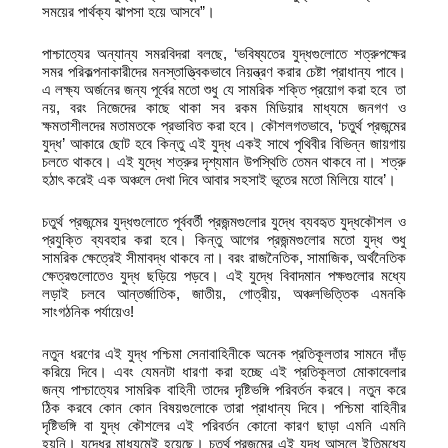
সময়ের পার্থক্য ঝাপসা হয়ে আসবে”।
পাশ্চাত্যের অন্যান্য সমরবিদরা বলছে, ‘ভবিষ্যতের যুদ্ধগুলোতে শত্রুপক্ষের
সমর পরিকল্পনাকারীদের মনস্তাত্ত্বিকভাবে নিয়ন্ত্রণ করার চেষ্টা প্রাধান্য পাবে।
এ লক্ষ্য অর্জনের জন্য পূর্বের মতো শুধু যে সামরিক শক্তি প্রয়োগ করা হবে তা
নয়, বরং নিজেদের কাছে থাকা সব রকম মিডিয়ার মাধ্যমে জনগণ ও
ক্ষমতাশীলদের মতামতকে প্রভাবিত করা হবে। কৌশলগতভাবে, ‘চতুর্থ প্রজন্মের
যুদ্ধ’ আকারে ছোট হবে কিন্তু এই যুদ্ধ একই সাথে পৃথিবীর বিভিন্ন জায়গায়
চলতে থাকবে। এই যুদ্ধে শত্রুর দৃশ্যমান উপস্থিতি তেমন থাকবে না। শত্রু
হঠাৎ করেই এক অঞ্চলে দেখা দিবে আবার সহসাই ভূতের মতো মিলিয়ে যাবে’।
চতুর্থ প্রজন্মের যুদ্ধগুলোতে পূর্ববর্তী প্রজন্মগুলোর যুদ্ধে ব্যবহৃত যুদ্ধকৌশল ও
প্রযুক্তি ব্যবহার করা হবে। কিন্তু আগের প্রজন্মগুলোর মতো যুদ্ধ শুধু
সামরিক ক্ষেত্রেই সীমাবদ্ধ থাকবে না। বরং রাজনৈতিক, সামাজিক, অর্থনৈতিক
ক্ষেত্রগুলোতেও যুদ্ধ ছড়িয়ে পড়বে। এই যুদ্ধে বিবাদমান পক্ষগুলোর মধ্যে
লড়াই চলবে আন্তর্জাতিক, জাতীয়, গোত্রীয়, অঞ্চলভিত্তিক এমনকি
সাংগঠনিক পর্যায়েও!
নতুন ধরণের এই যুদ্ধ পশ্চিমা সেনাবাহিনীকে অনেক প্রতিকূলতার সামনে দাঁড়
করিয়ে দিবে। এবং যেমনটা ধারণা করা হচ্ছে এই প্রতিকূলতা মোকাবেলার
জন্য পাশ্চাত্যের সামরিক বাহিনী তাদের দৃষ্টিভঙ্গি পরিবর্তন করবে। নতুন করে
ঠিক করবে কোন কোন বিষয়গুলোকে তারা প্রাধান্য দিবে। পশ্চিমা বাহিনীর
দৃষ্টিভঙ্গি বা যুদ্ধ কৌশলের এই পরিবর্তন কোনো কারণ ছাড়া এমনি এমনি
হয়নি। যুদ্ধের মাধ্যমেই হয়েছে। চতুর্থ প্রজন্মের এই যুদ্ধ আসলে ইতিমধ্যে